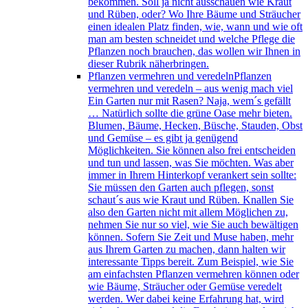
bekommen. Soll ja nicht ausschauen wie Kraut
und Rüben, oder? Wo Ihre Bäume und Sträucher
einen idealen Platz finden, wie, wann und wie oft
man am besten schneidet und welche Pflege die
Pflanzen noch brauchen, das wollen wir Ihnen in
dieser Rubrik näherbringen.
Pflanzen vermehren und veredeln
Pflanzen
vermehren und veredeln – aus wenig mach viel
Ein Garten nur mit Rasen? Naja, wem´s gefällt
… Natürlich sollte die grüne Oase mehr bieten.
Blumen, Bäume, Hecken, Büsche, Stauden, Obst
und Gemüse – es gibt ja genügend
Möglichkeiten. Sie können also frei entscheiden
und tun und lassen, was Sie möchten. Was aber
immer in Ihrem Hinterkopf verankert sein sollte:
Sie müssen den Garten auch pflegen, sonst
schaut´s aus wie Kraut und Rüben. Knallen Sie
also den Garten nicht mit allem Möglichen zu,
nehmen Sie nur so viel, wie Sie auch bewältigen
können. Sofern Sie Zeit und Muse haben, mehr
aus Ihrem Garten zu machen, dann halten wir
interessante Tipps bereit. Zum Beispiel, wie Sie
am einfachsten Pflanzen vermehren können oder
wie Bäume, Sträucher oder Gemüse veredelt
werden. Wer dabei keine Erfahrung hat, wird