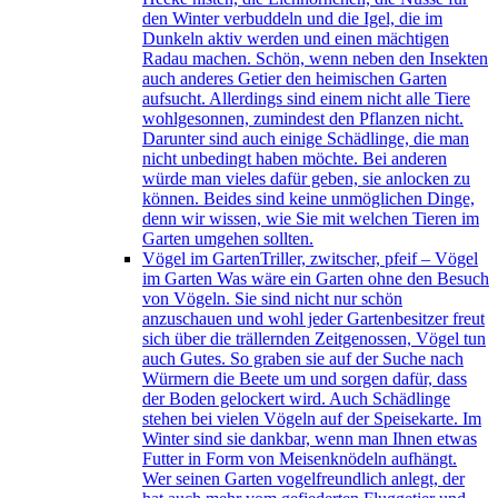
den Winter verbuddeln und die Igel, die im
Dunkeln aktiv werden und einen mächtigen
Radau machen. Schön, wenn neben den Insekten
auch anderes Getier den heimischen Garten
aufsucht. Allerdings sind einem nicht alle Tiere
wohlgesonnen, zumindest den Pflanzen nicht.
Darunter sind auch einige Schädlinge, die man
nicht unbedingt haben möchte. Bei anderen
würde man vieles dafür geben, sie anlocken zu
können. Beides sind keine unmöglichen Dinge,
denn wir wissen, wie Sie mit welchen Tieren im
Garten umgehen sollten.
Vögel im Garten
Triller, zwitscher, pfeif – Vögel
im Garten Was wäre ein Garten ohne den Besuch
von Vögeln. Sie sind nicht nur schön
anzuschauen und wohl jeder Gartenbesitzer freut
sich über die trällernden Zeitgenossen, Vögel tun
auch Gutes. So graben sie auf der Suche nach
Würmern die Beete um und sorgen dafür, dass
der Boden gelockert wird. Auch Schädlinge
stehen bei vielen Vögeln auf der Speisekarte. Im
Winter sind sie dankbar, wenn man Ihnen etwas
Futter in Form von Meisenknödeln aufhängt.
Wer seinen Garten vogelfreundlich anlegt, der