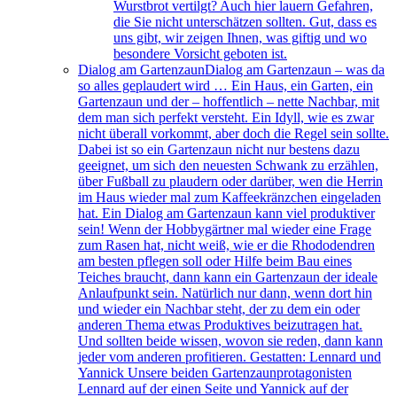
Wurstbrot vertilgt? Auch hier lauern Gefahren,
die Sie nicht unterschätzen sollten. Gut, dass es
uns gibt, wir zeigen Ihnen, was giftig und wo
besondere Vorsicht geboten ist.
Dialog am Gartenzaun
Dialog am Gartenzaun – was da
so alles geplaudert wird … Ein Haus, ein Garten, ein
Gartenzaun und der – hoffentlich – nette Nachbar, mit
dem man sich perfekt versteht. Ein Idyll, wie es zwar
nicht überall vorkommt, aber doch die Regel sein sollte.
Dabei ist so ein Gartenzaun nicht nur bestens dazu
geeignet, um sich den neuesten Schwank zu erzählen,
über Fußball zu plaudern oder darüber, wen die Herrin
im Haus wieder mal zum Kaffeekränzchen eingeladen
hat. Ein Dialog am Gartenzaun kann viel produktiver
sein! Wenn der Hobbygärtner mal wieder eine Frage
zum Rasen hat, nicht weiß, wie er die Rhododendren
am besten pflegen soll oder Hilfe beim Bau eines
Teiches braucht, dann kann ein Gartenzaun der ideale
Anlaufpunkt sein. Natürlich nur dann, wenn dort hin
und wieder ein Nachbar steht, der zu dem ein oder
anderen Thema etwas Produktives beizutragen hat.
Und sollten beide wissen, wovon sie reden, dann kann
jeder vom anderen profitieren. Gestatten: Lennard und
Yannick Unsere beiden Gartenzaunprotagonisten
Lennard auf der einen Seite und Yannick auf der