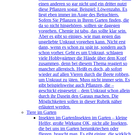
einen anderen so gar nicht und ein dritter nutzt
diese Pflanzen sogar. Beispiel: Löwenzahn. Es
liegt eben immer im Auge des Betrachters.
Sofern Sie Pflanzen in Ihrem Garten finden, die
da so nicht hingehören, sollten sie dagegen
vorgehen. Chemie ist tabu, das sollte klar sein.
Aber es gibt so einiges, wie man gegen das
ungeliebte Unkraut vorgehen kann. Nicht erst
dann, wenn es schon zu spät ist, sondern auch
schon vorher. Geht es um Unkraut, schlagen
viele Hobbygärtner die Hände über dem Kopf
zusammen, denn bei diesem Thema reagiert so
mancher allergisch. Heißt es doch, ab sofort
wieder auf allen Vieren durch die Beete robben,
um Unkraut zu jäten. Muss nicht immer sein. Es
gibt beispielsweise auch Pflanzen, die –
geschickt eingesetzt – dem Unkraut schon allein
durch ihr Dasein den Garaus machen. Die
Möglichkeiten sollen in dieser Rubrik näher
erläutert werden.
Tiere im Garten
Insekten im Garten
Insekten im Garten – kleine
Helfer, große Wirkung OK, nicht alle Insekten,
die bei uns im Garten herumkriechen oder
fliegen, braucht man. Es gibt einige, die wirklich