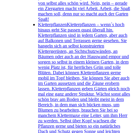
von selbst alles schön wird. Nein, nein – gerade
ein Ziergarten macht viel Arbeit. Arbeit, die Spaß
machen soll, denn nur so macht auch der Garten
Spaß!
Kletterpflanzen
Kletterpflanzen – wenn´s hoch
hinaus geht Sie passen quasi überall hin.
Kletterpflanzen sind in jedem Garten, aber auch
auf Balkonen und Terrassen gerne gesehen. Sie
hangeln sich an selbst konstruierten
Klettergerüsten, an Sichtschutzwänden, an
Bäumen oder auch an der Hauswand empor und
sorgen so selbst in einem kleinen Garten, in dem
wenig Platz ist, für herrliches Grün und tolle
Blüten. Dabei können Kletterpflanzen gerne
mobil im Topf bleiben, Sie können Sie aber auch
im Garten aussetzen und die Zäune erobern
lassen. Kletterpflanzen geben Gärten gleich noch
mal eine ganz andere Struktur. Wächst sonst alles
schön brav am Boden und bleibt meist in dem
Bereich, in dem man sich bücken muss, um
Blumen zu bearbeiten, brauchen Sie bei so
manchem Klettermaxe eine Leiter, um ihm Herr
zu werden. Selbst über Kopf wachsen die
Pflanzen gerne und bieten so ein natürliches
Dach und Schutz gegen Sonne und leichten