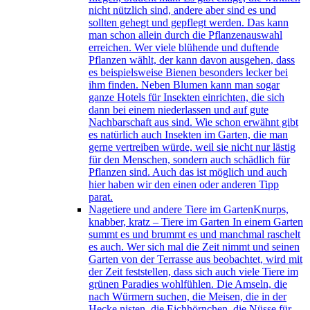
nicht nützlich sind, andere aber sind es und
sollten gehegt und gepflegt werden. Das kann
man schon allein durch die Pflanzenauswahl
erreichen. Wer viele blühende und duftende
Pflanzen wählt, der kann davon ausgehen, dass
es beispielsweise Bienen besonders lecker bei
ihm finden. Neben Blumen kann man sogar
ganze Hotels für Insekten einrichten, die sich
dann bei einem niederlassen und auf gute
Nachbarschaft aus sind. Wie schon erwähnt gibt
es natürlich auch Insekten im Garten, die man
gerne vertreiben würde, weil sie nicht nur lästig
für den Menschen, sondern auch schädlich für
Pflanzen sind. Auch das ist möglich und auch
hier haben wir den einen oder anderen Tipp
parat.
Nagetiere und andere Tiere im Garten
Knurps,
knabber, kratz – Tiere im Garten In einem Garten
summt es und brummt es und manchmal raschelt
es auch. Wer sich mal die Zeit nimmt und seinen
Garten von der Terrasse aus beobachtet, wird mit
der Zeit feststellen, dass sich auch viele Tiere im
grünen Paradies wohlfühlen. Die Amseln, die
nach Würmern suchen, die Meisen, die in der
Hecke nisten, die Eichhörnchen, die Nüsse für