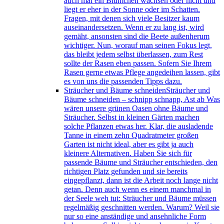
auch mal ein Blümchen wachsen oder nicht und
liegt er eher in der Sonne oder im Schatten.
Fragen, mit denen sich viele Besitzer kaum
auseinandersetzen. Wenn er zu lang ist, wird
gemäht, ansonsten sind die Beete außenherum
wichtiger. Nun, worauf man seinen Fokus legt,
das bleibt jedem selbst überlassen, zum Rest
sollte der Rasen eben passen. Sofern Sie Ihrem
Rasen gerne etwas Pflege angedeihen lassen, gibt
es von uns die passenden Tipps dazu.
Sträucher und Bäume schneiden
Sträucher und
Bäume schneiden – schnipp schnapp, Ast ab Was
wären unsere grünen Oasen ohne Bäume und
Sträucher. Selbst in kleinen Gärten machen
solche Pflanzen etwas her. Klar, die ausladende
Tanne in einem zehn Quadratmeter großen
Garten ist nicht ideal, aber es gibt ja auch
kleinere Alternativen. Haben Sie sich für
passende Bäume und Sträucher entschieden, den
richtigen Platz gefunden und sie bereits
eingepflanzt, dann ist die Arbeit noch lange nicht
getan. Denn auch wenn es einem manchmal in
der Seele weh tut: Sträucher und Bäume müssen
regelmäßig geschnitten werden. Warum? Weil sie
nur so eine anständige und ansehnliche Form