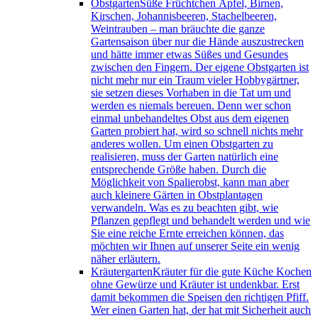
Obstgarten
Süße Früchtchen Äpfel, Birnen,
Kirschen, Johannisbeeren, Stachelbeeren,
Weintrauben – man bräuchte die ganze
Gartensaison über nur die Hände auszustrecken
und hätte immer etwas Süßes und Gesundes
zwischen den Fingern. Der eigene Obstgarten ist
nicht mehr nur ein Traum vieler Hobbygärtner,
sie setzen dieses Vorhaben in die Tat um und
werden es niemals bereuen. Denn wer schon
einmal unbehandeltes Obst aus dem eigenen
Garten probiert hat, wird so schnell nichts mehr
anderes wollen. Um einen Obstgarten zu
realisieren, muss der Garten natürlich eine
entsprechende Größe haben. Durch die
Möglichkeit von Spalierobst, kann man aber
auch kleinere Gärten in Obstplantagen
verwandeln. Was es zu beachten gibt, wie
Pflanzen gepflegt und behandelt werden und wie
Sie eine reiche Ernte erreichen können, das
möchten wir Ihnen auf unserer Seite ein wenig
näher erläutern.
Kräutergarten
Kräuter für die gute Küche Kochen
ohne Gewürze und Kräuter ist undenkbar. Erst
damit bekommen die Speisen den richtigen Pfiff.
Wer einen Garten hat, der hat mit Sicherheit auch