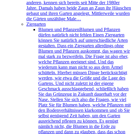
anderen, kennen sich bereits seit Mitte der 1980er
Jahre. Damals haben beide Zaun an Zaun ihr Häuschen
gebaut und ihren Garten angelegt. Mittlerweile wurden
die Gärten unzählige Male…
Ziergarten
Blumen und Pflanzen
Blumen und Pflanzen
dürfen natürlich nicht fehlen Einen Ziergarten
können Sie natürlich auf unterschiedliche Arten
gestalten. Dass ein Ziergarten allerdings ohne
Blumen und Pflanzen auskommt, das wagen wir
mal stark zu bezweifeln. Die Frage ist also eher,
welche Pflanzen geeignet sind. Und das
wiederum kann man nicht so aus dem Ärmel
schütteln. Hierbei müssen Dinge berücksichtigt
werden, wie etwa die Größe und die Lage des
Gartens. Und nicht zuletzt ist der eigene
Geschmack ausschlaggebend, schließlich haben
Sie das Grünzeug in Zukunft dauerhaft vor der
Nase. Stellen Sie sich also die Fragen, wie viel
Platz Sie für Blumen haben, welche Pflanzen mit
den Bodenverhältnissen klarkommen und ob Sie
selbst genügend Zeit haben, um den Garten
ausreichend pflegen zu können. Es genügt
nämlich nicht, die Blumen in die Erde zu
pflanzen und dann zu glauben, dass das schon