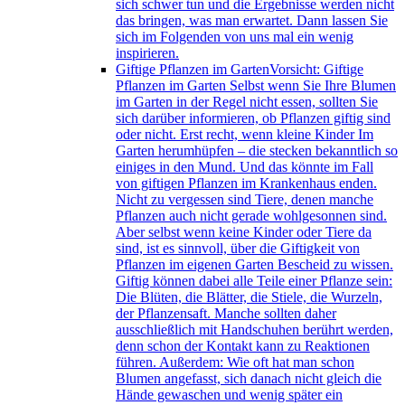
sich schwer tun und die Ergebnisse werden nicht
das bringen, was man erwartet. Dann lassen Sie
sich im Folgenden von uns mal ein wenig
inspirieren.
Giftige Pflanzen im Garten
Vorsicht: Giftige
Pflanzen im Garten Selbst wenn Sie Ihre Blumen
im Garten in der Regel nicht essen, sollten Sie
sich darüber informieren, ob Pflanzen giftig sind
oder nicht. Erst recht, wenn kleine Kinder Im
Garten herumhüpfen – die stecken bekanntlich so
einiges in den Mund. Und das könnte im Fall
von giftigen Pflanzen im Krankenhaus enden.
Nicht zu vergessen sind Tiere, denen manche
Pflanzen auch nicht gerade wohlgesonnen sind.
Aber selbst wenn keine Kinder oder Tiere da
sind, ist es sinnvoll, über die Giftigkeit von
Pflanzen im eigenen Garten Bescheid zu wissen.
Giftig können dabei alle Teile einer Pflanze sein:
Die Blüten, die Blätter, die Stiele, die Wurzeln,
der Pflanzensaft. Manche sollten daher
ausschließlich mit Handschuhen berührt werden,
denn schon der Kontakt kann zu Reaktionen
führen. Außerdem: Wie oft hat man schon
Blumen angefasst, sich danach nicht gleich die
Hände gewaschen und wenig später ein