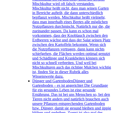
Mischkultur wird oft falsch verstanden.
Mischkultur heißt nicht, dass man seinen Garten
in Bereiche aufteilt, die dann unterschiedlich
bepflanzt werden. Mischkultur heißt vielmehr,
dass man innerhalb eines Beetes alle möglichen
Nutzpflanzen durchmischt. Natürlich nur die, die
zueinander passen. Da kann es schon mal
vorkommen, dass der Knoblauch zwischen den
Erdbeeren wächst und dass der Salat seinen Platz
zwischen den Kartoffeln bekommt. Wenn sich
die Nutzpflanzen vertragen, dann kann nichts
schiefgehen, die Flächen werden optimal genutzt
und Schädlinge und Krankheiten können sich
nicht so schnell verbreiten. Und weil bei
Mischkulturen auch das richtige Mulchen wichtig
ist, finden Sie in dieser Rubrik alles
Wissenswerte dazu.
Dünger und Gartenboden
Dünger und
Gartenboden – es ist angerichtet Die Grundlage
für ein gesundes Leben ist eine gesunde
Ernährung. Das ist bei uns Menschen so, bei den
Tieren nicht anders und natürlich brauchen auch
unsere Pflanzen entsprechenden Gartenboden
bzw. Dünger, damit sie gesund bleiben und üppig
blühen und gedeihen. Zuerst ist also mal der