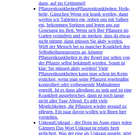
dann, auf ins Getümmel!
Pflanzenkrankheiten
Pflanzenkrankheiten: Heile,
heile, Gänschen Wenn wir krank werden, dann
werfen wir Tabletten ein, reiben uns mit Salben
ein, bekommen Spritzen und legen uns zur
Genesung ins Bett. Wenn sich Ihre Pflanzen im
Garten verändern und sie merken, dass da etwas
nicht stimmt, dann müssen Sie aktiv werden.
Wirft der Mensch bei so mancher Krankheit den
Selbstheilungsprozess an, können
Pflanzenkrankheiten in der Regel nur selten von
der Pflanze selbst bekämpft werden. Somit ist
klar: Sie müssen aktiv werden! Viele
Pflanzenkrankheiten kann man schon im Keim
ersticken, wenn man seine Pflanzen regelmäßig
kontrolliert oder vorbeugende Maßnahmen
ergreift. Ist es dann allerdings zu spät und ist eine
Krankheit ausgebrochen, dann ist noch lange
nicht aller Tage Abend. Es gibt viele
Möglichkeiten, die Pflanzen wieder gesund zu
pflegen. Ein paar davon wollen wir Ihnen hier
vorstellen.
Unkraut
Unkraut – der Dorn im Auge eines jeden
Gärtners Das Wort Unkraut ist relativ breit
gefächert. Was der eine als Unkraut ansieht, stört