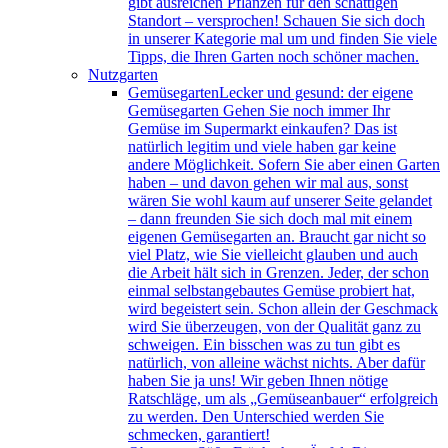
gibt ausreichen Pflanzen für den schattigen
Standort – versprochen! Schauen Sie sich doch
in unserer Kategorie mal um und finden Sie viele
Tipps, die Ihren Garten noch schöner machen.
Nutzgarten
Gemüsegarten
Lecker und gesund: der eigene
Gemüsegarten Gehen Sie noch immer Ihr
Gemüse im Supermarkt einkaufen? Das ist
natürlich legitim und viele haben gar keine
andere Möglichkeit. Sofern Sie aber einen Garten
haben – und davon gehen wir mal aus, sonst
wären Sie wohl kaum auf unserer Seite gelandet
– dann freunden Sie sich doch mal mit einem
eigenen Gemüsegarten an. Braucht gar nicht so
viel Platz, wie Sie vielleicht glauben und auch
die Arbeit hält sich in Grenzen. Jeder, der schon
einmal selbstangebautes Gemüse probiert hat,
wird begeistert sein. Schon allein der Geschmack
wird Sie überzeugen, von der Qualität ganz zu
schweigen. Ein bisschen was zu tun gibt es
natürlich, von alleine wächst nichts. Aber dafür
haben Sie ja uns! Wir geben Ihnen nötige
Ratschläge, um als „Gemüseanbauer“ erfolgreich
zu werden. Den Unterschied werden Sie
schmecken, garantiert!