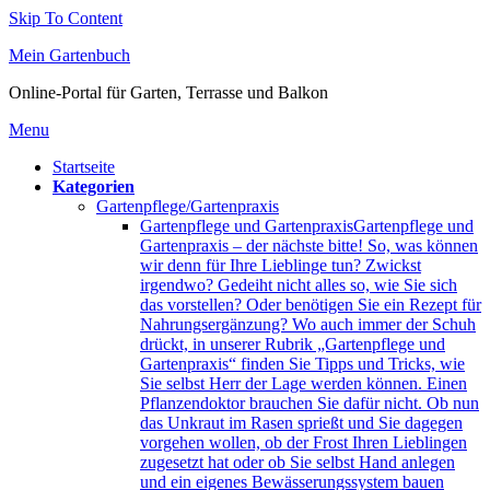
Skip To Content
Mein Gartenbuch
Online-Portal für Garten, Terrasse und Balkon
Menu
Startseite
Kategorien
Gartenpflege/Gartenpraxis
Gartenpflege und Gartenpraxis
Gartenpflege und
Gartenpraxis – der nächste bitte! So, was können
wir denn für Ihre Lieblinge tun? Zwickst
irgendwo? Gedeiht nicht alles so, wie Sie sich
das vorstellen? Oder benötigen Sie ein Rezept für
Nahrungsergänzung? Wo auch immer der Schuh
drückt, in unserer Rubrik „Gartenpflege und
Gartenpraxis“ finden Sie Tipps und Tricks, wie
Sie selbst Herr der Lage werden können. Einen
Pflanzendoktor brauchen Sie dafür nicht. Ob nun
das Unkraut im Rasen sprießt und Sie dagegen
vorgehen wollen, ob der Frost Ihren Lieblingen
zugesetzt hat oder ob Sie selbst Hand anlegen
und ein eigenes Bewässerungssystem bauen