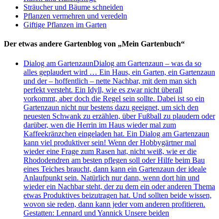
Sträucher und Bäume schneiden
Pflanzen vermehren und veredeln
Giftige Pflanzen im Garten
Der etwas andere Gartenblog von „Mein Gartenbuch“
Dialog am Gartenzaun
Dialog am Gartenzaun – was da so
alles geplaudert wird … Ein Haus, ein Garten, ein Gartenzaun
und der – hoffentlich – nette Nachbar, mit dem man sich
perfekt versteht. Ein Idyll, wie es zwar nicht überall
vorkommt, aber doch die Regel sein sollte. Dabei ist so ein
Gartenzaun nicht nur bestens dazu geeignet, um sich den
neuesten Schwank zu erzählen, über Fußball zu plaudern oder
darüber, wen die Herrin im Haus wieder mal zum
Kaffeekränzchen eingeladen hat. Ein Dialog am Gartenzaun
kann viel produktiver sein! Wenn der Hobbygärtner mal
wieder eine Frage zum Rasen hat, nicht weiß, wie er die
Rhododendren am besten pflegen soll oder Hilfe beim Bau
eines Teiches braucht, dann kann ein Gartenzaun der ideale
Anlaufpunkt sein. Natürlich nur dann, wenn dort hin und
wieder ein Nachbar steht, der zu dem ein oder anderen Thema
etwas Produktives beizutragen hat. Und sollten beide wissen,
wovon sie reden, dann kann jeder vom anderen profitieren.
Gestatten: Lennard und Yannick Unsere beiden