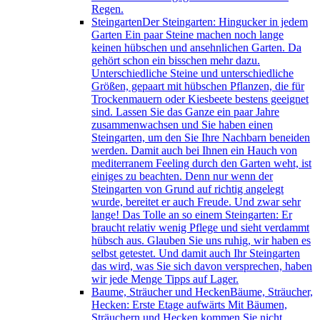
Regen.
Steingarten
Der Steingarten: Hingucker in jedem
Garten Ein paar Steine machen noch lange
keinen hübschen und ansehnlichen Garten. Da
gehört schon ein bisschen mehr dazu.
Unterschiedliche Steine und unterschiedliche
Größen, gepaart mit hübschen Pflanzen, die für
Trockenmauern oder Kiesbeete bestens geeignet
sind. Lassen Sie das Ganze ein paar Jahre
zusammenwachsen und Sie haben einen
Steingarten, um den Sie Ihre Nachbarn beneiden
werden. Damit auch bei Ihnen ein Hauch von
mediterranem Feeling durch den Garten weht, ist
einiges zu beachten. Denn nur wenn der
Steingarten von Grund auf richtig angelegt
wurde, bereitet er auch Freude. Und zwar sehr
lange! Das Tolle an so einem Steingarten: Er
braucht relativ wenig Pflege und sieht verdammt
hübsch aus. Glauben Sie uns ruhig, wir haben es
selbst getestet. Und damit auch Ihr Steingarten
das wird, was Sie sich davon versprechen, haben
wir jede Menge Tipps auf Lager.
Baume, Sträucher und Hecken
Bäume, Sträucher,
Hecken: Erste Etage aufwärts Mit Bäumen,
Sträuchern und Hecken kommen Sie nicht