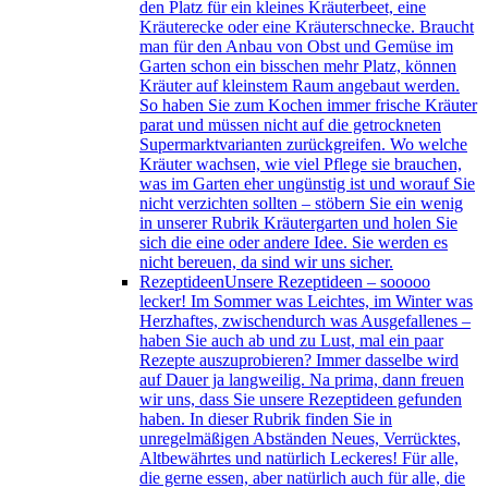
den Platz für ein kleines Kräuterbeet, eine
Kräuterecke oder eine Kräuterschnecke. Braucht
man für den Anbau von Obst und Gemüse im
Garten schon ein bisschen mehr Platz, können
Kräuter auf kleinstem Raum angebaut werden.
So haben Sie zum Kochen immer frische Kräuter
parat und müssen nicht auf die getrockneten
Supermarktvarianten zurückgreifen. Wo welche
Kräuter wachsen, wie viel Pflege sie brauchen,
was im Garten eher ungünstig ist und worauf Sie
nicht verzichten sollten – stöbern Sie ein wenig
in unserer Rubrik Kräutergarten und holen Sie
sich die eine oder andere Idee. Sie werden es
nicht bereuen, da sind wir uns sicher.
Rezeptideen
Unsere Rezeptideen – sooooo
lecker! Im Sommer was Leichtes, im Winter was
Herzhaftes, zwischendurch was Ausgefallenes –
haben Sie auch ab und zu Lust, mal ein paar
Rezepte auszuprobieren? Immer dasselbe wird
auf Dauer ja langweilig. Na prima, dann freuen
wir uns, dass Sie unsere Rezeptideen gefunden
haben. In dieser Rubrik finden Sie in
unregelmäßigen Abständen Neues, Verrücktes,
Altbewährtes und natürlich Leckeres! Für alle,
die gerne essen, aber natürlich auch für alle, die