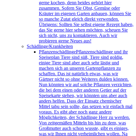
gerne kochen, denn beides gehört hier
zusammen. Sofern Sie Obst, Gemüse oder
Kräuter im eigenen Garten anbauen, können Sie
so manche Zutat gleich direkt verwenden.
Übrigens: Sollten Sie selbst eigene Rezept haben,
das Sie gerne hier sehen möchten, scheuen Sie
sich nicht, uns zu kontaktieren. Auch wir
probieren gerne Neues aus!
Schädlinge/Krankheiten
Pflanzenschädlinge
Pflanzenschädlinge und ihr
Speiseplan Tiere sind süß, Tiere sind goldig,
einige Tiere sind aber auch sehr lästig und
machen sich an unseren Gartenpflanzen zu
schaffen. Das ist natürlich etwas, was wir
Gärtner nicht so ohne Weiteres dulden können.
Nun könnten wir auf solche Pflanzen verzichten,
die bei dem einen oder anderen Getier auf der
Speisekarte stehen, wir könnten uns aber auch
anders helfen. Dass der Einsatz chemischer
Mittel tabu sein sollte, das setzen wir einfach mal
voraus. Es gibt aber noch ganz andere
Möglichkeiten, der Schädlinge Herr zu werden.
Von zeitgemäßen Mitteln bis hin zu dem, was
Großmutter auch schon wusste, gibt es einiges,
was wir Ihnen nicht verheimlichen wollen. Na