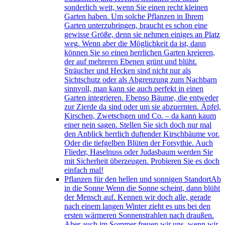
sonderlich weit, wenn Sie einen recht kleinen
Garten haben. Um solche Pflanzen in Ihrem
Garten unterzubringen, braucht es schon eine
gewisse Größe, denn sie nehmen einiges an Platz
weg. Wenn aber die Möglichkeit da ist, dann
können Sie so einen herrlichen Garten kreieren,
der auf mehreren Ebenen grünt und blüht.
Sträucher und Hecken sind nicht nur als
Sichtschutz oder als Abgrenzung zum Nachbarn
sinnvoll, man kann sie auch perfekt in einen
Garten integrieren. Ebenso Bäume, die entweder
zur Zierde da sind oder um sie abzuernten. Äpfel,
Kirschen, Zwetschgen und Co. – da kann kaum
einer nein sagen. Stellen Sie sich doch nur mal
den Anblick herrlich duftender Kirschbäume vor.
Oder die tiefgelben Blüten der Forsythie. Auch
Flieder, Haselnuss oder Judasbaum werden Sie
mit Sicherheit überzeugen. Probieren Sie es doch
einfach mal!
Pflanzen für den hellen und sonnigen Standort
Ab
in die Sonne Wenn die Sonne scheint, dann blüht
der Mensch auf. Kennen wir doch alle, gerade
nach einem langen Winter zieht es uns bei den
ersten wärmeren Sonnenstrahlen nach draußen.
Aber auch im Sommer freuen wir uns, wenn wir