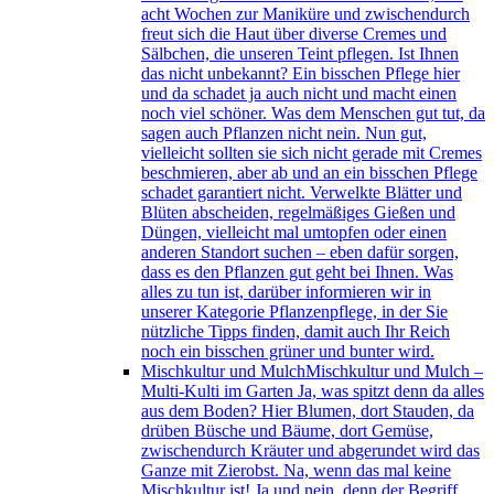
acht Wochen zur Maniküre und zwischendurch
freut sich die Haut über diverse Cremes und
Sälbchen, die unseren Teint pflegen. Ist Ihnen
das nicht unbekannt? Ein bisschen Pflege hier
und da schadet ja auch nicht und macht einen
noch viel schöner. Was dem Menschen gut tut, da
sagen auch Pflanzen nicht nein. Nun gut,
vielleicht sollten sie sich nicht gerade mit Cremes
beschmieren, aber ab und an ein bisschen Pflege
schadet garantiert nicht. Verwelkte Blätter und
Blüten abscheiden, regelmäßiges Gießen und
Düngen, vielleicht mal umtopfen oder einen
anderen Standort suchen – eben dafür sorgen,
dass es den Pflanzen gut geht bei Ihnen. Was
alles zu tun ist, darüber informieren wir in
unserer Kategorie Pflanzenpflege, in der Sie
nützliche Tipps finden, damit auch Ihr Reich
noch ein bisschen grüner und bunter wird.
Mischkultur und Mulch
Mischkultur und Mulch –
Multi-Kulti im Garten Ja, was spitzt denn da alles
aus dem Boden? Hier Blumen, dort Stauden, da
drüben Büsche und Bäume, dort Gemüse,
zwischendurch Kräuter und abgerundet wird das
Ganze mit Zierobst. Na, wenn das mal keine
Mischkultur ist! Ja und nein, denn der Begriff