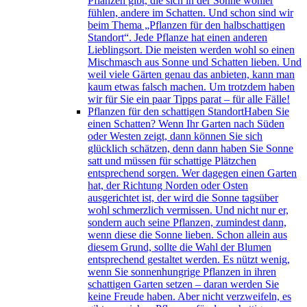
Pflanzen gibt, die sich in der Sonne wohler
fühlen, andere im Schatten. Und schon sind wir
beim Thema „Pflanzen für den halbschattigen
Standort“. Jede Pflanze hat einen anderen
Lieblingsort. Die meisten werden wohl so einen
Mischmasch aus Sonne und Schatten lieben. Und
weil viele Gärten genau das anbieten, kann man
kaum etwas falsch machen. Um trotzdem haben
wir für Sie ein paar Tipps parat – für alle Fälle!
Pflanzen für den schattigen Standort
Haben Sie
einen Schatten? Wenn Ihr Garten nach Süden
oder Westen zeigt, dann können Sie sich
glücklich schätzen, denn dann haben Sie Sonne
satt und müssen für schattige Plätzchen
entsprechend sorgen. Wer dagegen einen Garten
hat, der Richtung Norden oder Osten
ausgerichtet ist, der wird die Sonne tagsüber
wohl schmerzlich vermissen. Und nicht nur er,
sondern auch seine Pflanzen, zumindest dann,
wenn diese die Sonne lieben. Schon allein aus
diesem Grund, sollte die Wahl der Blumen
entsprechend gestaltet werden. Es nützt wenig,
wenn Sie sonnenhungrige Pflanzen in ihren
schattigen Garten setzen – daran werden Sie
keine Freude haben. Aber nicht verzweifeln, es