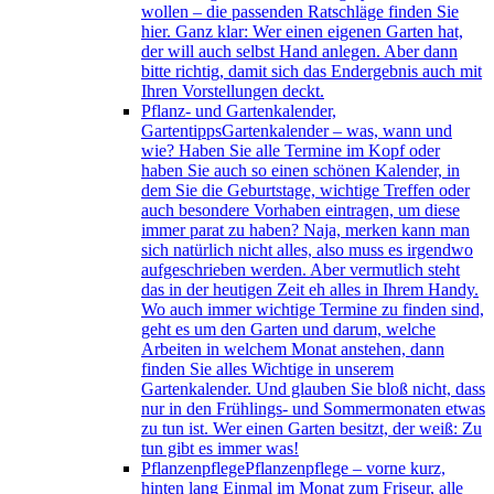
wollen – die passenden Ratschläge finden Sie
hier. Ganz klar: Wer einen eigenen Garten hat,
der will auch selbst Hand anlegen. Aber dann
bitte richtig, damit sich das Endergebnis auch mit
Ihren Vorstellungen deckt.
Pflanz- und Gartenkalender,
Gartentipps
Gartenkalender – was, wann und
wie? Haben Sie alle Termine im Kopf oder
haben Sie auch so einen schönen Kalender, in
dem Sie die Geburtstage, wichtige Treffen oder
auch besondere Vorhaben eintragen, um diese
immer parat zu haben? Naja, merken kann man
sich natürlich nicht alles, also muss es irgendwo
aufgeschrieben werden. Aber vermutlich steht
das in der heutigen Zeit eh alles in Ihrem Handy.
Wo auch immer wichtige Termine zu finden sind,
geht es um den Garten und darum, welche
Arbeiten in welchem Monat anstehen, dann
finden Sie alles Wichtige in unserem
Gartenkalender. Und glauben Sie bloß nicht, dass
nur in den Frühlings- und Sommermonaten etwas
zu tun ist. Wer einen Garten besitzt, der weiß: Zu
tun gibt es immer was!
Pflanzenpflege
Pflanzenpflege – vorne kurz,
hinten lang Einmal im Monat zum Friseur, alle