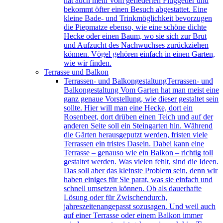
hat auch mehr vom gefiederten Fluggetier und
bekommt öfter einen Besuch abgestattet. Eine
kleine Bade- und Trinkmöglichkeit bevorzugen
die Piepmatze ebenso, wie eine schöne dichte
Hecke oder einen Baum, wo sie sich zur Brut
und Aufzucht des Nachwuchses zurückziehen
können. Vögel gehören einfach in einen Garten,
wie wir finden.
Terrasse und Balkon
Terrassen- und Balkongestaltung
Terrassen- und
Balkongestaltung Vom Garten hat man meist eine
ganz genaue Vorstellung, wie dieser gestaltet sein
sollte. Hier will man eine Hecke, dort ein
Rosenbeet, dort drüben einen Teich und auf der
anderen Seite soll ein Steingarten hin. Während
die Gärten herausgeputzt werden, fristen viele
Terrassen ein tristes Dasein. Dabei kann eine
Terrasse – genauso wie ein Balkon – richtig toll
gestaltet werden. Was vielen fehlt, sind die Ideen.
Das soll aber das kleinste Problem sein, denn wir
haben einiges für Sie parat, was sie einfach und
schnell umsetzen können. Ob als dauerhafte
Lösung oder für Zwischendurch,
jahreszeitenangepasst sozusagen. Und weil auch
auf einer Terrasse oder einem Balkon immer