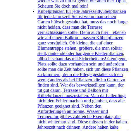
wieder was zu tun ist geben wir auch hier Tipps.
Schauen Sie doch mal rein!
Kübelpflanzen für jede Jahreszeit
Kübelpflanzen
für jede Jahreszeit Selbst wenn man seinen
Garten hübsch gestaltet hat, muss das noch lange
nicht heißen, dass man die Terrasse
vernachlässigen sollte. Denn auch hier – ebenso
wie auf einem Balkon – passen Kübelpflanzen
ganz vorzüglich. Ob kleine, die auf einer
Blumentreppe stehen, größere, die man solitär
stellt, rankende oder hängende Kletterpflanzen,
hübsch schaut das mit Sicherheit aus! Genügend
Platz sollte dazu vorhanden sein und außerdem
sollte man die Zeit haben, sich um diese Pflanzen
zu kümmern, denn die Pflege gestaltet sich ein
wenig anders als bei Pflanzen, die im Garten zu
finden sind. Wer das bewerkstelligen kann, der
tut gut daran, Terrasse und Balkon mit
Kübelpflanzen auszustatten. Man darf allerdings
nicht den Fehler machen und glauben, dass alle
Pflanzen geeignet sind. Neben den
Anforderungen an Sonne, Wasser und
Temperatur gibt es zahlreiche Exemplare, die
nicht winterhart sind. Diese müssen in der kalten
Jahreszeit nach drinnen. Andere halten kalte