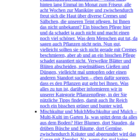
hinten lang Einmal im Monat zum Friseur, alle
acht Wochen zur Maniküre und zwischendurch
freut sich die Haut über diverse Cremes und
Sälbchen, die unseren Teint pflegen. Ist Ihnen
das nicht unbekannt? Ein bisschen Pflege hier
und da schadet ja auch nicht und macht einen
noch viel schöner. Was dem Menschen gut tut, da
sagen auch Pflanzen nicht nein. Nun gut,
vielleicht sollten sie sich nicht gerade mit Cremes
beschmieren, aber ab und an ein bisschen Pflege
schadet garantiert nicht. Verwelkte Blätter und
Blüten abscheiden, regelmäßiges Gießen und
Düngen, vielleicht mal umtopfen oder einen
anderen Standort suchen – eben dafür sorgen,
dass es den Pflanzen gut geht bei Ihnen. Was
alles zu tun ist, darüber informieren wir in
unserer Kategorie Pflanzenpflege, in der Sie
nützliche Tipps finden, damit auch Ihr Reich
noch ein bisschen grüner und bunter wird.
Mischkultur und Mulch
Mischkultur und Mulch –
Multi-Kulti im Garten Ja, was spitzt denn da alles
aus dem Boden? Hier Blumen, dort Stauden, da
drüben Büsche und Bäume, dort Gemüse,
zwischendurch Kräuter und abgerundet wird das
Ganze mit Zierobst. Na, wenn das mal keine