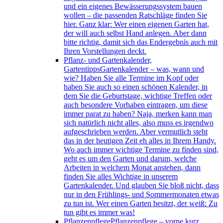
und ein eigenes Bewässerungssystem bauen
wollen – die passenden Ratschläge finden Sie
hier. Ganz klar: Wer einen eigenen Garten hat,
der will auch selbst Hand anlegen. Aber dann
bitte richtig, damit sich das Endergebnis auch mit
Ihren Vorstellungen deckt.
Pflanz- und Gartenkalender,
Gartentipps
Gartenkalender – was, wann und
wie? Haben Sie alle Termine im Kopf oder
haben Sie auch so einen schönen Kalender, in
dem Sie die Geburtstage, wichtige Treffen oder
auch besondere Vorhaben eintragen, um diese
immer parat zu haben? Naja, merken kann man
sich natürlich nicht alles, also muss es irgendwo
aufgeschrieben werden. Aber vermutlich steht
das in der heutigen Zeit eh alles in Ihrem Handy.
Wo auch immer wichtige Termine zu finden sind,
geht es um den Garten und darum, welche
Arbeiten in welchem Monat anstehen, dann
finden Sie alles Wichtige in unserem
Gartenkalender. Und glauben Sie bloß nicht, dass
nur in den Frühlings- und Sommermonaten etwas
zu tun ist. Wer einen Garten besitzt, der weiß: Zu
tun gibt es immer was!
Pflanzenpflege
Pflanzenpflege – vorne kurz,