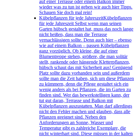
auf einer Terrasse oder einem Balkon immer
wieder was zu tun ist geben wir auch hier Tipps.
Schauen Sie doch mal rein!
Kübelpflanzen für jede Jahreszeit
Kübelpflanzen
für jede Jahreszeit Selbst wenn man seinen
Garten hübsch gestaltet hat, muss das noch lange
nicht heißen, dass man die Terrasse
vernachlässigen sollte. Denn auch hier – ebenso
wie auf einem Balkon – passen Kübelpflanzen
ganz vorzüglich. Ob kleine, die auf einer
Blumentreppe stehen, größere, die man solitär
stellt, rankende oder hängende Kletterpflanzen,
hübsch schaut das mit Sicherheit aus! Genügend
Platz sollte dazu vorhanden sein und außerdem
sollte man die Zeit haben, sich um diese Pflanzen
zu kümmern, denn die Pflege gestaltet sich ein
wenig anders als bei Pflanzen, die im Garten zu
finden sind. Wer das bewerkstelligen kann, der
tut gut daran, Terrasse und Balkon mit
Kübelpflanzen auszustatten. Man darf allerdings
nicht den Fehler machen und glauben, dass alle
Pflanzen geeignet sind. Neben den
Anforderungen an Sonne, Wasser und
Temperatur gibt es zahlreiche Exemplare, die
nicht winterhart sind. Diese müssen in der kalten