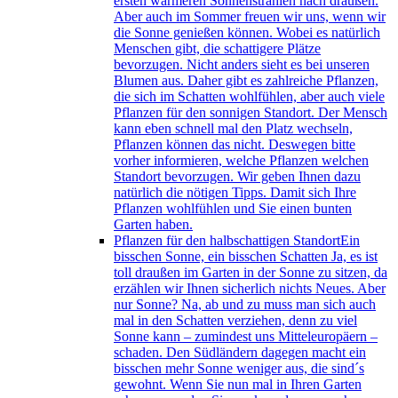
ersten wärmeren Sonnenstrahlen nach draußen.
Aber auch im Sommer freuen wir uns, wenn wir
die Sonne genießen können. Wobei es natürlich
Menschen gibt, die schattigere Plätze
bevorzugen. Nicht anders sieht es bei unseren
Blumen aus. Daher gibt es zahlreiche Pflanzen,
die sich im Schatten wohlfühlen, aber auch viele
Pflanzen für den sonnigen Standort. Der Mensch
kann eben schnell mal den Platz wechseln,
Pflanzen können das nicht. Deswegen bitte
vorher informieren, welche Pflanzen welchen
Standort bevorzugen. Wir geben Ihnen dazu
natürlich die nötigen Tipps. Damit sich Ihre
Pflanzen wohlfühlen und Sie einen bunten
Garten haben.
Pflanzen für den halbschattigen Standort
Ein
bisschen Sonne, ein bisschen Schatten Ja, es ist
toll draußen im Garten in der Sonne zu sitzen, da
erzählen wir Ihnen sicherlich nichts Neues. Aber
nur Sonne? Na, ab und zu muss man sich auch
mal in den Schatten verziehen, denn zu viel
Sonne kann – zumindest uns Mitteleuropäern –
schaden. Den Südländern dagegen macht ein
bisschen mehr Sonne weniger aus, die sind´s
gewohnt. Wenn Sie nun mal in Ihren Garten