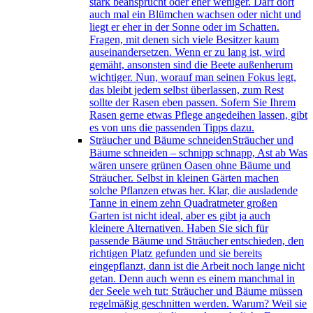
stark beansprucht oder eher weniger. Darf dort
auch mal ein Blümchen wachsen oder nicht und
liegt er eher in der Sonne oder im Schatten.
Fragen, mit denen sich viele Besitzer kaum
auseinandersetzen. Wenn er zu lang ist, wird
gemäht, ansonsten sind die Beete außenherum
wichtiger. Nun, worauf man seinen Fokus legt,
das bleibt jedem selbst überlassen, zum Rest
sollte der Rasen eben passen. Sofern Sie Ihrem
Rasen gerne etwas Pflege angedeihen lassen, gibt
es von uns die passenden Tipps dazu.
Sträucher und Bäume schneiden
Sträucher und
Bäume schneiden – schnipp schnapp, Ast ab Was
wären unsere grünen Oasen ohne Bäume und
Sträucher. Selbst in kleinen Gärten machen
solche Pflanzen etwas her. Klar, die ausladende
Tanne in einem zehn Quadratmeter großen
Garten ist nicht ideal, aber es gibt ja auch
kleinere Alternativen. Haben Sie sich für
passende Bäume und Sträucher entschieden, den
richtigen Platz gefunden und sie bereits
eingepflanzt, dann ist die Arbeit noch lange nicht
getan. Denn auch wenn es einem manchmal in
der Seele weh tut: Sträucher und Bäume müssen
regelmäßig geschnitten werden. Warum? Weil sie