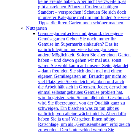
keine Freude haben. Aber nicht verzweifeln, es
gibt ausreichen Pflanzen für den schattigen
Standort – versprochen! Schauen Sie sich doch
in unserer Kategorie mal um und finden Sie viele
Tipps, die Ihren Garten noch schöner machen.
Nutzgarten
Gemüsegarten
Lecker und gesund: der eigene
Gemüsegarten Gehen Sie noch immer Ihr
Gemüse im Supermarkt einkaufen? Das ist
natürlich legitim und viele haben gar keine
andere Möglichkeit. Sofern Sie aber einen Garten
haben – und davon gehen wir mal aus, sonst
wären Sie wohl kaum auf unserer Seite gelandet
– dann freunden Sie sich doch mal mit einem
eigenen Gemüsegarten an. Braucht gar nicht so
viel Platz, wie Sie vielleicht glauben und auch
die Arbeit hält sich in Grenzen. Jeder, der schon
einmal selbstangebautes Gemüse probiert hat,
wird begeistert sein. Schon allein der Geschmack
wird Sie überzeugen, von der Qualität ganz zu
schweigen. Ein bisschen was zu tun gibt es
natürlich, von alleine wächst nichts. Aber dafür
haben Sie ja uns! Wir geben Ihnen nötige
Ratschläge, um als „Gemüseanbauer“ erfolgreich
zu werden. Den Unterschied werden Sie