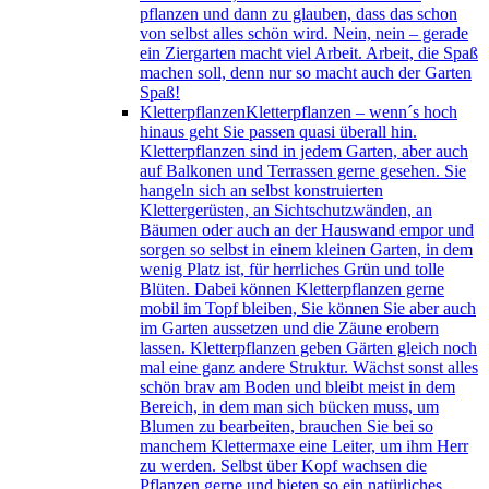
pflanzen und dann zu glauben, dass das schon
von selbst alles schön wird. Nein, nein – gerade
ein Ziergarten macht viel Arbeit. Arbeit, die Spaß
machen soll, denn nur so macht auch der Garten
Spaß!
Kletterpflanzen
Kletterpflanzen – wenn´s hoch
hinaus geht Sie passen quasi überall hin.
Kletterpflanzen sind in jedem Garten, aber auch
auf Balkonen und Terrassen gerne gesehen. Sie
hangeln sich an selbst konstruierten
Klettergerüsten, an Sichtschutzwänden, an
Bäumen oder auch an der Hauswand empor und
sorgen so selbst in einem kleinen Garten, in dem
wenig Platz ist, für herrliches Grün und tolle
Blüten. Dabei können Kletterpflanzen gerne
mobil im Topf bleiben, Sie können Sie aber auch
im Garten aussetzen und die Zäune erobern
lassen. Kletterpflanzen geben Gärten gleich noch
mal eine ganz andere Struktur. Wächst sonst alles
schön brav am Boden und bleibt meist in dem
Bereich, in dem man sich bücken muss, um
Blumen zu bearbeiten, brauchen Sie bei so
manchem Klettermaxe eine Leiter, um ihm Herr
zu werden. Selbst über Kopf wachsen die
Pflanzen gerne und bieten so ein natürliches