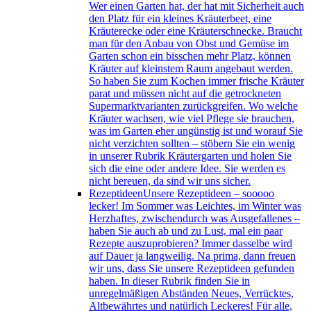
Wer einen Garten hat, der hat mit Sicherheit auch
den Platz für ein kleines Kräuterbeet, eine
Kräuterecke oder eine Kräuterschnecke. Braucht
man für den Anbau von Obst und Gemüse im
Garten schon ein bisschen mehr Platz, können
Kräuter auf kleinstem Raum angebaut werden.
So haben Sie zum Kochen immer frische Kräuter
parat und müssen nicht auf die getrockneten
Supermarktvarianten zurückgreifen. Wo welche
Kräuter wachsen, wie viel Pflege sie brauchen,
was im Garten eher ungünstig ist und worauf Sie
nicht verzichten sollten – stöbern Sie ein wenig
in unserer Rubrik Kräutergarten und holen Sie
sich die eine oder andere Idee. Sie werden es
nicht bereuen, da sind wir uns sicher.
Rezeptideen
Unsere Rezeptideen – sooooo
lecker! Im Sommer was Leichtes, im Winter was
Herzhaftes, zwischendurch was Ausgefallenes –
haben Sie auch ab und zu Lust, mal ein paar
Rezepte auszuprobieren? Immer dasselbe wird
auf Dauer ja langweilig. Na prima, dann freuen
wir uns, dass Sie unsere Rezeptideen gefunden
haben. In dieser Rubrik finden Sie in
unregelmäßigen Abständen Neues, Verrücktes,
Altbewährtes und natürlich Leckeres! Für alle,