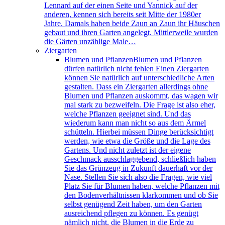
Lennard auf der einen Seite und Yannick auf der
anderen, kennen sich bereits seit Mitte der 1980er
Jahre. Damals haben beide Zaun an Zaun ihr Häuschen
gebaut und ihren Garten angelegt. Mittlerweile wurden
die Gärten unzählige Male…
Ziergarten
Blumen und Pflanzen
Blumen und Pflanzen
dürfen natürlich nicht fehlen Einen Ziergarten
können Sie natürlich auf unterschiedliche Arten
gestalten. Dass ein Ziergarten allerdings ohne
Blumen und Pflanzen auskommt, das wagen wir
mal stark zu bezweifeln. Die Frage ist also eher,
welche Pflanzen geeignet sind. Und das
wiederum kann man nicht so aus dem Ärmel
schütteln. Hierbei müssen Dinge berücksichtigt
werden, wie etwa die Größe und die Lage des
Gartens. Und nicht zuletzt ist der eigene
Geschmack ausschlaggebend, schließlich haben
Sie das Grünzeug in Zukunft dauerhaft vor der
Nase. Stellen Sie sich also die Fragen, wie viel
Platz Sie für Blumen haben, welche Pflanzen mit
den Bodenverhältnissen klarkommen und ob Sie
selbst genügend Zeit haben, um den Garten
ausreichend pflegen zu können. Es genügt
nämlich nicht, die Blumen in die Erde zu