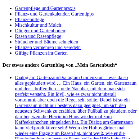
Gartenpflege und Gartenpraxis
Pflanz- und Gartenkalender, Gartentipps
Pflanzenpflege
Mischkultur und Mulch
Dünger und Gartenboden
Rasen und Rasenpflege
Sträucher und Bäume schneiden
Pflanzen vermehren und veredeln
Giftige Pflanzen im Garten
Der etwas andere Gartenblog von „Mein Gartenbuch“
Dialog am Gartenzaun
Dialog am Gartenzaun – was da so
alles geplaudert wird … Ein Haus, ein Garten, ein Gartenzaun
und der – hoffentlich – nette Nachbar, mit dem man sich
perfekt versteht. Ein Idyll, wie es zwar nicht überall
vorkommt, aber doch die Regel sein sollte. Dabei ist so ein
Gartenzaun nicht nur bestens dazu geeignet, um sich den
neuesten Schwank zu erzählen, über Fußball zu plaudern oder
darüber, wen die Herrin im Haus wieder mal zum
Kaffeekränzchen eingeladen hat. Ein Dialog am Gartenzaun
kann viel produktiver sein! Wenn der Hobbygärtner mal
wieder eine Frage zum Rasen hat, nicht weiß, wie er die
Rhododendren am besten pflegen soll oder Hilfe beim Bau