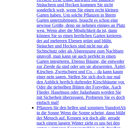
Sträuchern und Hecken kommen Sie nicht
sonderlich weit, wenn Sie einen recht kleinen
Garten haben. Um solche Pflanzen in Ihrem
Garten unterzubringen, braucht es schon eine
gewisse Größe, denn sie nehmen einiges an Platz
weg. Wenn aber die Möglichkeit da ist, dann
können Sie so einen herrlichen Garten kreieren,
der auf mehreren Ebenen grünt und blüht.
Sträucher und Hecken sind nicht nur als
Sichtschutz oder als Abgrenzung zum Nachbarn
sinnvoll, man kann sie auch perfekt in einen
Garten integrieren. Ebenso Bäume, die entweder
zur Zierde da sind oder um sie abzuernten. Äpfel,
Kirschen, Zwetschgen und Co. – da kann kaum
einer nein sagen. Stellen Sie sich doch nur mal
den Anblick herrlich duftender Kirschbäume vor.
Oder die tiefgelben Blüten der Forsythie. Auch
Flieder, Haselnuss oder Judasbaum werden Sie
mit Sicherheit überzeugen. Probieren Sie es doch
einfach mal!
Pflanzen für den hellen und sonnigen Standort
Ab
in die Sonne Wenn die Sonne scheint, dann blüht
der Mensch auf. Kennen wir doch alle, gerade
nach einem langen Winter zieht es uns bei den