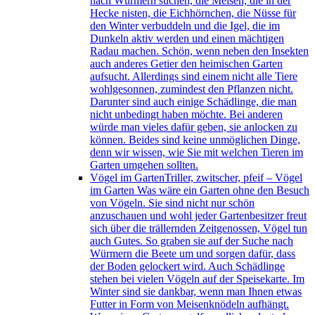
nach Würmern suchen, die Meisen, die in der
Hecke nisten, die Eichhörnchen, die Nüsse für
den Winter verbuddeln und die Igel, die im
Dunkeln aktiv werden und einen mächtigen
Radau machen. Schön, wenn neben den Insekten
auch anderes Getier den heimischen Garten
aufsucht. Allerdings sind einem nicht alle Tiere
wohlgesonnen, zumindest den Pflanzen nicht.
Darunter sind auch einige Schädlinge, die man
nicht unbedingt haben möchte. Bei anderen
würde man vieles dafür geben, sie anlocken zu
können. Beides sind keine unmöglichen Dinge,
denn wir wissen, wie Sie mit welchen Tieren im
Garten umgehen sollten.
Vögel im Garten
Triller, zwitscher, pfeif – Vögel
im Garten Was wäre ein Garten ohne den Besuch
von Vögeln. Sie sind nicht nur schön
anzuschauen und wohl jeder Gartenbesitzer freut
sich über die trällernden Zeitgenossen, Vögel tun
auch Gutes. So graben sie auf der Suche nach
Würmern die Beete um und sorgen dafür, dass
der Boden gelockert wird. Auch Schädlinge
stehen bei vielen Vögeln auf der Speisekarte. Im
Winter sind sie dankbar, wenn man Ihnen etwas
Futter in Form von Meisenknödeln aufhängt.