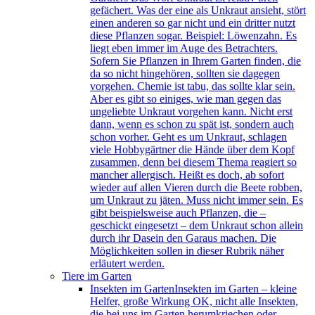
gefächert. Was der eine als Unkraut ansieht, stört
einen anderen so gar nicht und ein dritter nutzt
diese Pflanzen sogar. Beispiel: Löwenzahn. Es
liegt eben immer im Auge des Betrachters.
Sofern Sie Pflanzen in Ihrem Garten finden, die
da so nicht hingehören, sollten sie dagegen
vorgehen. Chemie ist tabu, das sollte klar sein.
Aber es gibt so einiges, wie man gegen das
ungeliebte Unkraut vorgehen kann. Nicht erst
dann, wenn es schon zu spät ist, sondern auch
schon vorher. Geht es um Unkraut, schlagen
viele Hobbygärtner die Hände über dem Kopf
zusammen, denn bei diesem Thema reagiert so
mancher allergisch. Heißt es doch, ab sofort
wieder auf allen Vieren durch die Beete robben,
um Unkraut zu jäten. Muss nicht immer sein. Es
gibt beispielsweise auch Pflanzen, die –
geschickt eingesetzt – dem Unkraut schon allein
durch ihr Dasein den Garaus machen. Die
Möglichkeiten sollen in dieser Rubrik näher
erläutert werden.
Tiere im Garten
Insekten im Garten
Insekten im Garten – kleine
Helfer, große Wirkung OK, nicht alle Insekten,
die bei uns im Garten herumkriechen oder