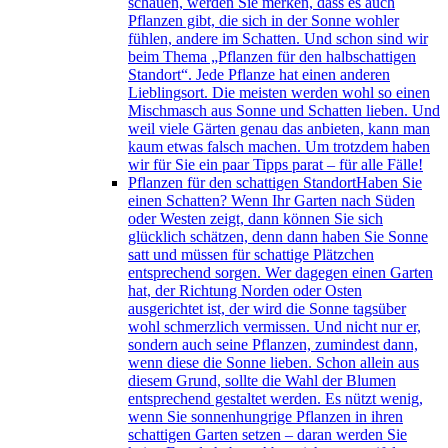
schauen, werden Sie merken, dass es auch
Pflanzen gibt, die sich in der Sonne wohler
fühlen, andere im Schatten. Und schon sind wir
beim Thema „Pflanzen für den halbschattigen
Standort“. Jede Pflanze hat einen anderen
Lieblingsort. Die meisten werden wohl so einen
Mischmasch aus Sonne und Schatten lieben. Und
weil viele Gärten genau das anbieten, kann man
kaum etwas falsch machen. Um trotzdem haben
wir für Sie ein paar Tipps parat – für alle Fälle!
Pflanzen für den schattigen Standort
Haben Sie
einen Schatten? Wenn Ihr Garten nach Süden
oder Westen zeigt, dann können Sie sich
glücklich schätzen, denn dann haben Sie Sonne
satt und müssen für schattige Plätzchen
entsprechend sorgen. Wer dagegen einen Garten
hat, der Richtung Norden oder Osten
ausgerichtet ist, der wird die Sonne tagsüber
wohl schmerzlich vermissen. Und nicht nur er,
sondern auch seine Pflanzen, zumindest dann,
wenn diese die Sonne lieben. Schon allein aus
diesem Grund, sollte die Wahl der Blumen
entsprechend gestaltet werden. Es nützt wenig,
wenn Sie sonnenhungrige Pflanzen in ihren
schattigen Garten setzen – daran werden Sie