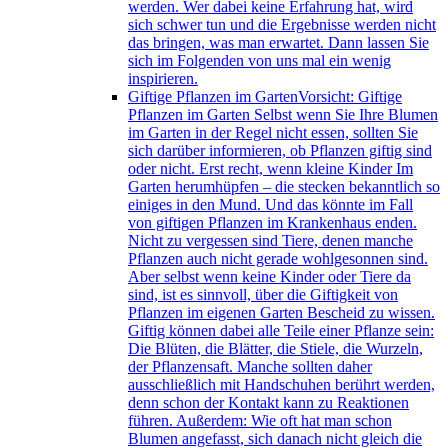
werden. Wer dabei keine Erfahrung hat, wird
sich schwer tun und die Ergebnisse werden nicht
das bringen, was man erwartet. Dann lassen Sie
sich im Folgenden von uns mal ein wenig
inspirieren.
Giftige Pflanzen im Garten
Vorsicht: Giftige
Pflanzen im Garten Selbst wenn Sie Ihre Blumen
im Garten in der Regel nicht essen, sollten Sie
sich darüber informieren, ob Pflanzen giftig sind
oder nicht. Erst recht, wenn kleine Kinder Im
Garten herumhüpfen – die stecken bekanntlich so
einiges in den Mund. Und das könnte im Fall
von giftigen Pflanzen im Krankenhaus enden.
Nicht zu vergessen sind Tiere, denen manche
Pflanzen auch nicht gerade wohlgesonnen sind.
Aber selbst wenn keine Kinder oder Tiere da
sind, ist es sinnvoll, über die Giftigkeit von
Pflanzen im eigenen Garten Bescheid zu wissen.
Giftig können dabei alle Teile einer Pflanze sein:
Die Blüten, die Blätter, die Stiele, die Wurzeln,
der Pflanzensaft. Manche sollten daher
ausschließlich mit Handschuhen berührt werden,
denn schon der Kontakt kann zu Reaktionen
führen. Außerdem: Wie oft hat man schon
Blumen angefasst, sich danach nicht gleich die