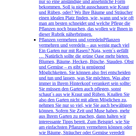
nur so eine anständige und ansehnliche Form
bekommen. Soll ja nicht ausschauen wie Kraut
und Rüben, oder? Wo Ihre Bäume und Sträucher
einen idealen Platz finden, wie, wann und wie oft
man am besten schneidet und welche Pflege die
Pflanzen noch brauchen, das wollen wir Ihnen in
dieser Rubrik näherbringen.
Pflanzen vermehren und veredeln
Pflanzen
vermehren und veredeln – aus wenig mach viel
Ein Garten nur mit Rasen? Naja, wem´s gefällt
… Natürlich sollte die grüne Oase mehr bieten.
Blumen, Bäume, Hecken, Büsche, Stauden, Obst
und Gemüse – es gibt ja genügend
Möglichkeiten. Sie können also frei entscheiden
und tun und lassen, was Sie möchten. Was aber
immer in Ihrem Hinterkopf verankert sein sollte:
Sie müssen den Garten auch pflegen, sonst
schaut´s aus wie Kraut und Rüben. Knallen Sie
also den Garten nicht mit allem Möglichen zu,
nehmen Sie nur so viel, wie Sie auch bewältigen
können. Sofern Sie Zeit und Muse haben, mehr
aus Ihrem Garten zu machen, dann halten wir
interessante Tipps bereit. Zum Beispiel, wie Sie
am einfachsten Pflanzen vermehren können oder
wie Bäume, Sträucher oder Gemüse veredelt