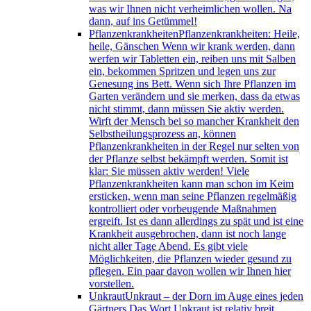
was wir Ihnen nicht verheimlichen wollen. Na
dann, auf ins Getümmel!
Pflanzenkrankheiten
Pflanzenkrankheiten: Heile,
heile, Gänschen Wenn wir krank werden, dann
werfen wir Tabletten ein, reiben uns mit Salben
ein, bekommen Spritzen und legen uns zur
Genesung ins Bett. Wenn sich Ihre Pflanzen im
Garten verändern und sie merken, dass da etwas
nicht stimmt, dann müssen Sie aktiv werden.
Wirft der Mensch bei so mancher Krankheit den
Selbstheilungsprozess an, können
Pflanzenkrankheiten in der Regel nur selten von
der Pflanze selbst bekämpft werden. Somit ist
klar: Sie müssen aktiv werden! Viele
Pflanzenkrankheiten kann man schon im Keim
ersticken, wenn man seine Pflanzen regelmäßig
kontrolliert oder vorbeugende Maßnahmen
ergreift. Ist es dann allerdings zu spät und ist eine
Krankheit ausgebrochen, dann ist noch lange
nicht aller Tage Abend. Es gibt viele
Möglichkeiten, die Pflanzen wieder gesund zu
pflegen. Ein paar davon wollen wir Ihnen hier
vorstellen.
Unkraut
Unkraut – der Dorn im Auge eines jeden
Gärtners Das Wort Unkraut ist relativ breit