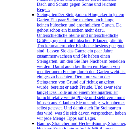
Dach und Schutz gegen Sonne und leichten
Regen.
Steingarten
Der Steingarten: Hingucker in jedem
Garten Ein paar Steine machen noch lange
keinen hübschen und ansehnlichen Garten. Da
gehört schon ein bisschen mehr dazu.
Unterschiedliche Steine und unterschiedliche
Größen, gepaart mit hübschen Pflanzen, die für
Trockenmauern oder Kiesbeete bestens geeignet
sind. Lassen Sie das Ganze ein paar Jahre
zusammenwachsen und Sie haben einen
Steingarten, um den Sie Ihre Nachbarn beneiden
werden. Damit auch bei Ihnen ein Hauch von
mediterranem Feeling durch den Garten weht, ist
einiges zu beachten. Denn nur wenn der
Steingarten von Grund auf richtig angelegt
wurde, bereitet er auch Freude. Und zwar sehr
lange! Das Tolle an so einem Steingarten: Er
braucht relativ wenig Pflege und sieht verdammt
hübsch aus. Glauben Sie uns ruhig, wir haben es
selbst getestet. Und damit auch Ihr Steingarten
das wird, was Sie sich davon versprechen, haben
wir jede Menge Tipps auf Lager.
Baume, Sträucher und Hecken
Bäume, Sträucher,
Hecken: Erste Etage aufwärts Mit Bäumen,