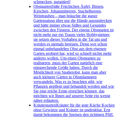
schmecken, garantiert!
Obstgarten
Süße Früchtchen Äpfel, Birnen,
Kirschen, Johannisbeeren, Stachelbeeren,
Weintrauben – man bräuchte die ganze
Gartensaison über nur die Hände auszustrecken
und hätte immer etwas Süßes und Gesundes
zwischen den Fingern. Der eigene Obstgarten ist
nicht mehr nur ein Traum vieler Hobbygärtner,
sie setzen dieses Vorhaben in die Tat um und
werden es niemals bereuen. Denn wer schon
einmal unbehandeltes Obst aus dem eigenen
Garten probiert hat, wird so schnell nichts mehr
anderes wollen. Um einen Obstgarten zu
realisieren, muss der Garten natürlich eine
entsprechende Größe haben. Durch die
Möglichkeit von Spalierobst, kann man aber
auch kleinere Gärten in Obstplantagen
verwandeln. Was es zu beachten gibt, wie
Pflanzen gepflegt und behandelt werden und wie
Sie eine reiche Ernte erreichen können, das
möchten wir Ihnen auf unserer Seite ein wenig
näher erläutern.
Kräutergarten
Kräuter für die gute Küche Kochen
ohne Gewürze und Kräuter ist undenkbar. Erst
damit bekommen die Speisen den richtigen Pfiff.