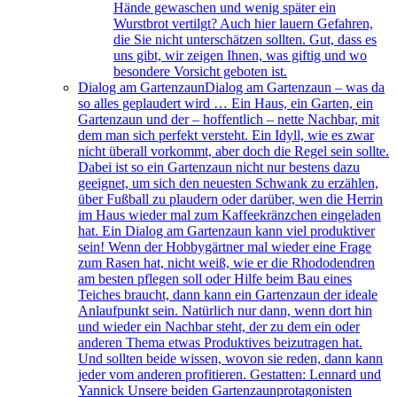
Hände gewaschen und wenig später ein
Wurstbrot vertilgt? Auch hier lauern Gefahren,
die Sie nicht unterschätzen sollten. Gut, dass es
uns gibt, wir zeigen Ihnen, was giftig und wo
besondere Vorsicht geboten ist.
Dialog am Gartenzaun
Dialog am Gartenzaun – was da
so alles geplaudert wird … Ein Haus, ein Garten, ein
Gartenzaun und der – hoffentlich – nette Nachbar, mit
dem man sich perfekt versteht. Ein Idyll, wie es zwar
nicht überall vorkommt, aber doch die Regel sein sollte.
Dabei ist so ein Gartenzaun nicht nur bestens dazu
geeignet, um sich den neuesten Schwank zu erzählen,
über Fußball zu plaudern oder darüber, wen die Herrin
im Haus wieder mal zum Kaffeekränzchen eingeladen
hat. Ein Dialog am Gartenzaun kann viel produktiver
sein! Wenn der Hobbygärtner mal wieder eine Frage
zum Rasen hat, nicht weiß, wie er die Rhododendren
am besten pflegen soll oder Hilfe beim Bau eines
Teiches braucht, dann kann ein Gartenzaun der ideale
Anlaufpunkt sein. Natürlich nur dann, wenn dort hin
und wieder ein Nachbar steht, der zu dem ein oder
anderen Thema etwas Produktives beizutragen hat.
Und sollten beide wissen, wovon sie reden, dann kann
jeder vom anderen profitieren. Gestatten: Lennard und
Yannick Unsere beiden Gartenzaunprotagonisten