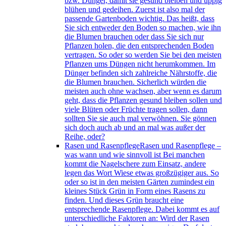
bzw. Dünger, damit sie gesund bleiben und üppig
blühen und gedeihen. Zuerst ist also mal der
passende Gartenboden wichtig. Das heißt, dass
Sie sich entweder den Boden so machen, wie ihn
die Blumen brauchen oder dass Sie sich nur
Pflanzen holen, die den entsprechenden Boden
vertragen. So oder so werden Sie bei den meisten
Pflanzen ums Düngen nicht herumkommen. Im
Dünger befinden sich zahlreiche Nährstoffe, die
die Blumen brauchen. Sicherlich würden die
meisten auch ohne wachsen, aber wenn es darum
geht, dass die Pflanzen gesund bleiben sollen und
viele Blüten oder Früchte tragen sollen, dann
sollten Sie sie auch mal verwöhnen. Sie gönnen
sich doch auch ab und an mal was außer der
Reihe, oder?
Rasen und Rasenpflege
Rasen und Rasenpflege –
was wann und wie sinnvoll ist Bei manchen
kommt die Nagelschere zum Einsatz, andere
legen das Wort Wiese etwas großzügiger aus. So
oder so ist in den meisten Gärten zumindest ein
kleines Stück Grün in Form eines Rasens zu
finden. Und dieses Grün braucht eine
entsprechende Rasenpflege. Dabei kommt es auf
unterschiedliche Faktoren an: Wird der Rasen