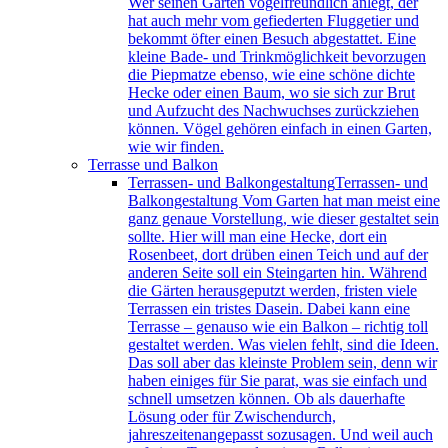
Wer seinen Garten vogelfreundlich anlegt, der
hat auch mehr vom gefiederten Fluggetier und
bekommt öfter einen Besuch abgestattet. Eine
kleine Bade- und Trinkmöglichkeit bevorzugen
die Piepmatze ebenso, wie eine schöne dichte
Hecke oder einen Baum, wo sie sich zur Brut
und Aufzucht des Nachwuchses zurückziehen
können. Vögel gehören einfach in einen Garten,
wie wir finden.
Terrasse und Balkon
Terrassen- und Balkongestaltung
Terrassen- und
Balkongestaltung Vom Garten hat man meist eine
ganz genaue Vorstellung, wie dieser gestaltet sein
sollte. Hier will man eine Hecke, dort ein
Rosenbeet, dort drüben einen Teich und auf der
anderen Seite soll ein Steingarten hin. Während
die Gärten herausgeputzt werden, fristen viele
Terrassen ein tristes Dasein. Dabei kann eine
Terrasse – genauso wie ein Balkon – richtig toll
gestaltet werden. Was vielen fehlt, sind die Ideen.
Das soll aber das kleinste Problem sein, denn wir
haben einiges für Sie parat, was sie einfach und
schnell umsetzen können. Ob als dauerhafte
Lösung oder für Zwischendurch,
jahreszeitenangepasst sozusagen. Und weil auch