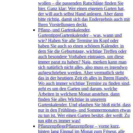
wollen – die passenden Ratschläge finden Sie
hier. Ganz klar: Wer einen eigenen Garten hat,
der will auch selbst Hand anlegen. Aber dann
bitte richtig, damit sich das Endergebnis auch mit
Ihren Vorstellungen deckt.
Pflanz- und Gartenkalender,
Gartentipps
Gartenkalender – was, wann und
wie? Haben Sie alle Termine im Kopf oder
haben Sie auch so einen schönen Kalender, in
dem Sie die Geburtstage, wichtige Treffen oder
auch besondere Vorhaben eintragen, um diese
immer parat zu haben? Naja, merken kann man
sich natürlich nicht alles, also muss es irgendwo
aufgeschrieben werden. Aber vermutlich steht
das in der heutigen Zeit eh alles in Ihrem Handy.
Wo auch immer wichtige Termine zu finden sind,
geht es um den Garten und darum, welche
Arbeiten in welchem Monat anstehen, dann
finden Sie alles Wichtige in unserem
Gartenkalender. Und glauben Sie bloß nicht, dass
nur in den Frühlings- und Sommermonaten etwas
zu tun ist. Wer einen Garten besitzt, der weiß: Zu
tun gibt es immer was!
Pflanzenpflege
Pflanzenpflege – vorne kurz,
hinten lang Einmal im Monat zum Friseur, alle