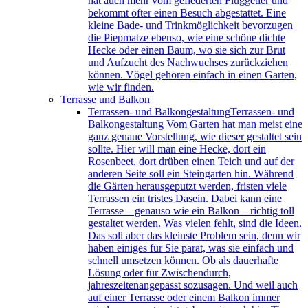
hat auch mehr vom gefiederten Fluggetier und
bekommt öfter einen Besuch abgestattet. Eine
kleine Bade- und Trinkmöglichkeit bevorzugen
die Piepmatze ebenso, wie eine schöne dichte
Hecke oder einen Baum, wo sie sich zur Brut
und Aufzucht des Nachwuchses zurückziehen
können. Vögel gehören einfach in einen Garten,
wie wir finden.
Terrasse und Balkon
Terrassen- und Balkongestaltung
Terrassen- und
Balkongestaltung Vom Garten hat man meist eine
ganz genaue Vorstellung, wie dieser gestaltet sein
sollte. Hier will man eine Hecke, dort ein
Rosenbeet, dort drüben einen Teich und auf der
anderen Seite soll ein Steingarten hin. Während
die Gärten herausgeputzt werden, fristen viele
Terrassen ein tristes Dasein. Dabei kann eine
Terrasse – genauso wie ein Balkon – richtig toll
gestaltet werden. Was vielen fehlt, sind die Ideen.
Das soll aber das kleinste Problem sein, denn wir
haben einiges für Sie parat, was sie einfach und
schnell umsetzen können. Ob als dauerhafte
Lösung oder für Zwischendurch,
jahreszeitenangepasst sozusagen. Und weil auch
auf einer Terrasse oder einem Balkon immer