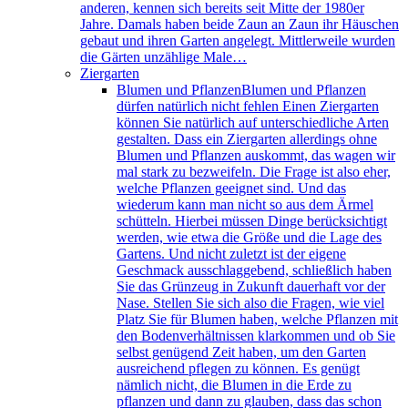
anderen, kennen sich bereits seit Mitte der 1980er
Jahre. Damals haben beide Zaun an Zaun ihr Häuschen
gebaut und ihren Garten angelegt. Mittlerweile wurden
die Gärten unzählige Male…
Ziergarten
Blumen und Pflanzen
Blumen und Pflanzen
dürfen natürlich nicht fehlen Einen Ziergarten
können Sie natürlich auf unterschiedliche Arten
gestalten. Dass ein Ziergarten allerdings ohne
Blumen und Pflanzen auskommt, das wagen wir
mal stark zu bezweifeln. Die Frage ist also eher,
welche Pflanzen geeignet sind. Und das
wiederum kann man nicht so aus dem Ärmel
schütteln. Hierbei müssen Dinge berücksichtigt
werden, wie etwa die Größe und die Lage des
Gartens. Und nicht zuletzt ist der eigene
Geschmack ausschlaggebend, schließlich haben
Sie das Grünzeug in Zukunft dauerhaft vor der
Nase. Stellen Sie sich also die Fragen, wie viel
Platz Sie für Blumen haben, welche Pflanzen mit
den Bodenverhältnissen klarkommen und ob Sie
selbst genügend Zeit haben, um den Garten
ausreichend pflegen zu können. Es genügt
nämlich nicht, die Blumen in die Erde zu
pflanzen und dann zu glauben, dass das schon