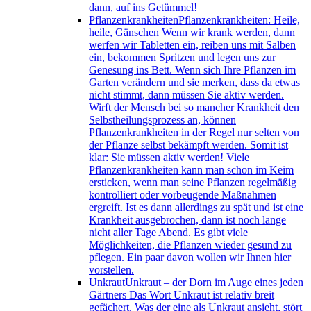
dann, auf ins Getümmel!
Pflanzenkrankheiten
Pflanzenkrankheiten: Heile,
heile, Gänschen Wenn wir krank werden, dann
werfen wir Tabletten ein, reiben uns mit Salben
ein, bekommen Spritzen und legen uns zur
Genesung ins Bett. Wenn sich Ihre Pflanzen im
Garten verändern und sie merken, dass da etwas
nicht stimmt, dann müssen Sie aktiv werden.
Wirft der Mensch bei so mancher Krankheit den
Selbstheilungsprozess an, können
Pflanzenkrankheiten in der Regel nur selten von
der Pflanze selbst bekämpft werden. Somit ist
klar: Sie müssen aktiv werden! Viele
Pflanzenkrankheiten kann man schon im Keim
ersticken, wenn man seine Pflanzen regelmäßig
kontrolliert oder vorbeugende Maßnahmen
ergreift. Ist es dann allerdings zu spät und ist eine
Krankheit ausgebrochen, dann ist noch lange
nicht aller Tage Abend. Es gibt viele
Möglichkeiten, die Pflanzen wieder gesund zu
pflegen. Ein paar davon wollen wir Ihnen hier
vorstellen.
Unkraut
Unkraut – der Dorn im Auge eines jeden
Gärtners Das Wort Unkraut ist relativ breit
gefächert. Was der eine als Unkraut ansieht, stört