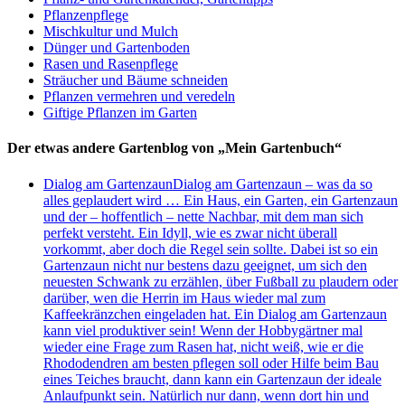
Pflanzenpflege
Mischkultur und Mulch
Dünger und Gartenboden
Rasen und Rasenpflege
Sträucher und Bäume schneiden
Pflanzen vermehren und veredeln
Giftige Pflanzen im Garten
Der etwas andere Gartenblog von „Mein Gartenbuch“
Dialog am Gartenzaun
Dialog am Gartenzaun – was da so
alles geplaudert wird … Ein Haus, ein Garten, ein Gartenzaun
und der – hoffentlich – nette Nachbar, mit dem man sich
perfekt versteht. Ein Idyll, wie es zwar nicht überall
vorkommt, aber doch die Regel sein sollte. Dabei ist so ein
Gartenzaun nicht nur bestens dazu geeignet, um sich den
neuesten Schwank zu erzählen, über Fußball zu plaudern oder
darüber, wen die Herrin im Haus wieder mal zum
Kaffeekränzchen eingeladen hat. Ein Dialog am Gartenzaun
kann viel produktiver sein! Wenn der Hobbygärtner mal
wieder eine Frage zum Rasen hat, nicht weiß, wie er die
Rhododendren am besten pflegen soll oder Hilfe beim Bau
eines Teiches braucht, dann kann ein Gartenzaun der ideale
Anlaufpunkt sein. Natürlich nur dann, wenn dort hin und