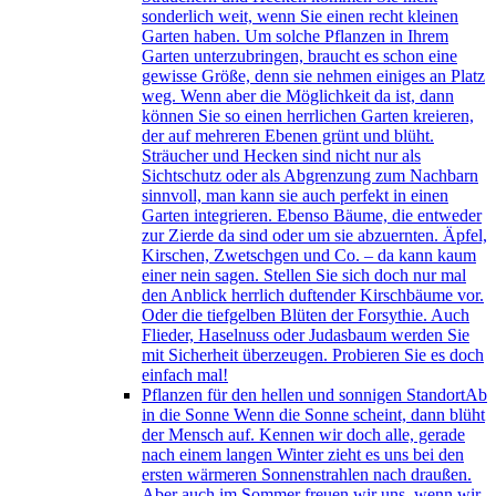
sonderlich weit, wenn Sie einen recht kleinen
Garten haben. Um solche Pflanzen in Ihrem
Garten unterzubringen, braucht es schon eine
gewisse Größe, denn sie nehmen einiges an Platz
weg. Wenn aber die Möglichkeit da ist, dann
können Sie so einen herrlichen Garten kreieren,
der auf mehreren Ebenen grünt und blüht.
Sträucher und Hecken sind nicht nur als
Sichtschutz oder als Abgrenzung zum Nachbarn
sinnvoll, man kann sie auch perfekt in einen
Garten integrieren. Ebenso Bäume, die entweder
zur Zierde da sind oder um sie abzuernten. Äpfel,
Kirschen, Zwetschgen und Co. – da kann kaum
einer nein sagen. Stellen Sie sich doch nur mal
den Anblick herrlich duftender Kirschbäume vor.
Oder die tiefgelben Blüten der Forsythie. Auch
Flieder, Haselnuss oder Judasbaum werden Sie
mit Sicherheit überzeugen. Probieren Sie es doch
einfach mal!
Pflanzen für den hellen und sonnigen Standort
Ab
in die Sonne Wenn die Sonne scheint, dann blüht
der Mensch auf. Kennen wir doch alle, gerade
nach einem langen Winter zieht es uns bei den
ersten wärmeren Sonnenstrahlen nach draußen.
Aber auch im Sommer freuen wir uns, wenn wir