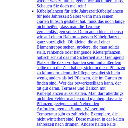
wieder was zu tun ist geben wir auch hier Tipps.
Schauen Sie doch mal rein!
Kübelpflanzen für jede Jahreszeit
Kübelpflanzen
für jede Jahreszeit Selbst wenn man seinen
Garten hübsch gestaltet hat, muss das noch lange
nicht heißen, dass man die Terrasse
vernachlässigen sollte. Denn auch hier – ebenso
wie auf einem Balkon – passen Kübelpflanzen
ganz vorzüglich. Ob kleine, die auf einer
Blumentreppe stehen, größere, die man solitär
stellt, rankende oder hängende Kletterpflanzen,
hübsch schaut das mit Sicherheit aus! Genügend
Platz sollte dazu vorhanden sein und außerdem
sollte man die Zeit haben, sich um diese Pflanzen
zu kümmern, denn die Pflege gestaltet sich ein
wenig anders als bei Pflanzen, die im Garten zu
finden sind. Wer das bewerkstelligen kann, der
tut gut daran, Terrasse und Balkon mit
Kübelpflanzen auszustatten. Man darf allerdings
nicht den Fehler machen und glauben, dass alle
Pflanzen geeignet sind. Neben den
Anforderungen an Sonne, Wasser und
Temperatur gibt es zahlreiche Exemplare, die
nicht winterhart sind. Diese müssen in der kalten
Jahreszeit nach drinnen. Andere halten kalte