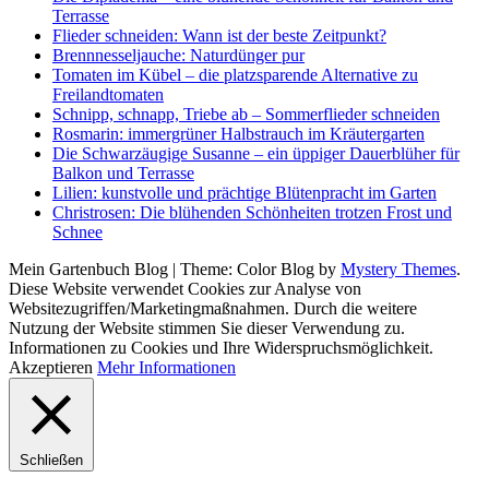
Terrasse
Flieder schneiden: Wann ist der beste Zeitpunkt?
Brennnesseljauche: Naturdünger pur
Tomaten im Kübel – die platzsparende Alternative zu
Freilandtomaten
Schnipp, schnapp, Triebe ab – Sommerflieder schneiden
Rosmarin: immergrüner Halbstrauch im Kräutergarten
Die Schwarzäugige Susanne – ein üppiger Dauerblüher für
Balkon und Terrasse
Lilien: kunstvolle und prächtige Blütenpracht im Garten
Christrosen: Die blühenden Schönheiten trotzen Frost und
Schnee
Mein Gartenbuch Blog
|
Theme: Color Blog by
Mystery Themes
.
Diese Website verwendet Cookies zur Analyse von
Websitezugriffen/Marketingmaßnahmen. Durch die weitere
Nutzung der Website stimmen Sie dieser Verwendung zu.
Informationen zu Cookies und Ihre Widerspruchsmöglichkeit.
Akzeptieren
Mehr Informationen
Schließen