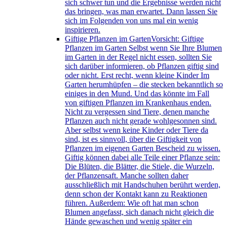
sich schwer tun und die Ergebnisse werden nicht
das bringen, was man erwartet. Dann lassen Sie
sich im Folgenden von uns mal ein wenig
inspirieren.
Giftige Pflanzen im Garten
Vorsicht: Giftige
Pflanzen im Garten Selbst wenn Sie Ihre Blumen
im Garten in der Regel nicht essen, sollten Sie
sich darüber informieren, ob Pflanzen giftig sind
oder nicht. Erst recht, wenn kleine Kinder Im
Garten herumhüpfen – die stecken bekanntlich so
einiges in den Mund. Und das könnte im Fall
von giftigen Pflanzen im Krankenhaus enden.
Nicht zu vergessen sind Tiere, denen manche
Pflanzen auch nicht gerade wohlgesonnen sind.
Aber selbst wenn keine Kinder oder Tiere da
sind, ist es sinnvoll, über die Giftigkeit von
Pflanzen im eigenen Garten Bescheid zu wissen.
Giftig können dabei alle Teile einer Pflanze sein:
Die Blüten, die Blätter, die Stiele, die Wurzeln,
der Pflanzensaft. Manche sollten daher
ausschließlich mit Handschuhen berührt werden,
denn schon der Kontakt kann zu Reaktionen
führen. Außerdem: Wie oft hat man schon
Blumen angefasst, sich danach nicht gleich die
Hände gewaschen und wenig später ein