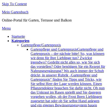
Skip To Content
Mein Gartenbuch
Online-Portal für Garten, Terrasse und Balkon
Menu
Startseite
Kategorien
Gartenpflege/Gartenpraxis
Gartenpflege und Gartenpraxis
Gartenpflege und
Gartenpraxis – der nächste bitte! So, was können
wir denn für Ihre Lieblinge tun? Zwickst
irgendwo? Gedeiht nicht alles so, wie Sie sich
das vorstellen? Oder benötigen Sie ein Rezept für
Nahrungsergänzung? Wo auch immer der Schuh
drückt, in unserer Rubrik „Gartenpflege und
Gartenpraxis“ finden Sie Tipps und Tricks, wie
Sie selbst Herr der Lage werden können. Einen
Pflanzendoktor brauchen Sie dafür nicht. Ob nun
das Unkraut im Rasen sprießt und Sie dagegen
vorgehen wollen, ob der Frost Ihren Lieblingen
zugesetzt hat oder ob Sie selbst Hand anlegen
und ein eigenes Bewässerungssystem bauen