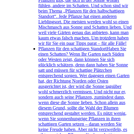
Pflanzen gibt, die sich in der Sonne wohler
fühlen, andere im Schatten. Und schon sind wir
beim Thema „Pflanzen für den halbschattigen
Standort“. Jede Pflanze hat einen anderen
Lieblingsort. Die meisten werden wohl so einen
Mischmasch aus Sonne und Schatten lieben. Und
weil viele Gärten genau das anbieten, kann man
kaum etwas falsch machen. Um trotzdem haben
wir für Sie ein paar Tipps parat – für alle Fälle!
Pflanzen für den schattigen Standort
Haben Sie
einen Schatten? Wenn Ihr Garten nach Süden
oder Westen zeigt, dann können Sie sich
glücklich schätzen, denn dann haben Sie Sonne
satt und müssen für schattige Plätzchen
entsprechend sorgen. Wer dagegen einen Garten
hat, der Richtung Norden oder Osten
ausgerichtet ist, der wird die Sonne tagsüber
wohl schmerzlich vermissen. Und nicht nur er,
sondern auch seine Pflanzen, zumindest dann,
wenn diese die Sonne lieben. Schon allein aus
diesem Grund, sollte die Wahl der Blumen
entsprechend gestaltet werden. Es nützt wenig,
wenn Sie sonnenhungrige Pflanzen in ihren
schattigen Garten setzen – daran werden Sie
keine Freude haben. Aber nicht verzweifeln, es