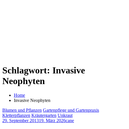
Schlagwort:
Invasive
Neophyten
Home
Invasive Neophyten
Blumen und Pflanzen
Gartenpflege und Gartenpraxis
Kletterpflanzen
Kräutergarten
Unkraut
29. September 2013
19. März 2026
cane