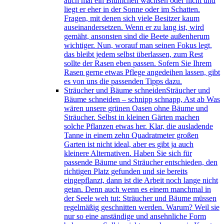
auch mal ein Blümchen wachsen oder nicht und
liegt er eher in der Sonne oder im Schatten.
Fragen, mit denen sich viele Besitzer kaum
auseinandersetzen. Wenn er zu lang ist, wird
gemäht, ansonsten sind die Beete außenherum
wichtiger. Nun, worauf man seinen Fokus legt,
das bleibt jedem selbst überlassen, zum Rest
sollte der Rasen eben passen. Sofern Sie Ihrem
Rasen gerne etwas Pflege angedeihen lassen, gibt
es von uns die passenden Tipps dazu.
Sträucher und Bäume schneiden
Sträucher und
Bäume schneiden – schnipp schnapp, Ast ab Was
wären unsere grünen Oasen ohne Bäume und
Sträucher. Selbst in kleinen Gärten machen
solche Pflanzen etwas her. Klar, die ausladende
Tanne in einem zehn Quadratmeter großen
Garten ist nicht ideal, aber es gibt ja auch
kleinere Alternativen. Haben Sie sich für
passende Bäume und Sträucher entschieden, den
richtigen Platz gefunden und sie bereits
eingepflanzt, dann ist die Arbeit noch lange nicht
getan. Denn auch wenn es einem manchmal in
der Seele weh tut: Sträucher und Bäume müssen
regelmäßig geschnitten werden. Warum? Weil sie
nur so eine anständige und ansehnliche Form