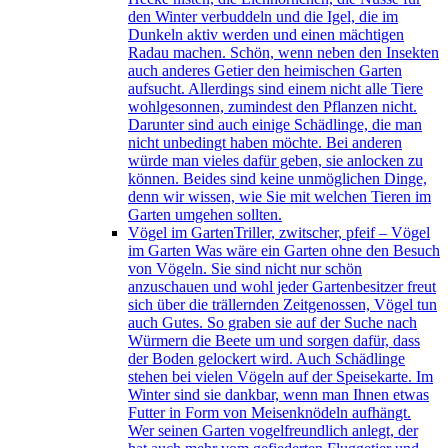
den Winter verbuddeln und die Igel, die im
Dunkeln aktiv werden und einen mächtigen
Radau machen. Schön, wenn neben den Insekten
auch anderes Getier den heimischen Garten
aufsucht. Allerdings sind einem nicht alle Tiere
wohlgesonnen, zumindest den Pflanzen nicht.
Darunter sind auch einige Schädlinge, die man
nicht unbedingt haben möchte. Bei anderen
würde man vieles dafür geben, sie anlocken zu
können. Beides sind keine unmöglichen Dinge,
denn wir wissen, wie Sie mit welchen Tieren im
Garten umgehen sollten.
Vögel im Garten
Triller, zwitscher, pfeif – Vögel
im Garten Was wäre ein Garten ohne den Besuch
von Vögeln. Sie sind nicht nur schön
anzuschauen und wohl jeder Gartenbesitzer freut
sich über die trällernden Zeitgenossen, Vögel tun
auch Gutes. So graben sie auf der Suche nach
Würmern die Beete um und sorgen dafür, dass
der Boden gelockert wird. Auch Schädlinge
stehen bei vielen Vögeln auf der Speisekarte. Im
Winter sind sie dankbar, wenn man Ihnen etwas
Futter in Form von Meisenknödeln aufhängt.
Wer seinen Garten vogelfreundlich anlegt, der