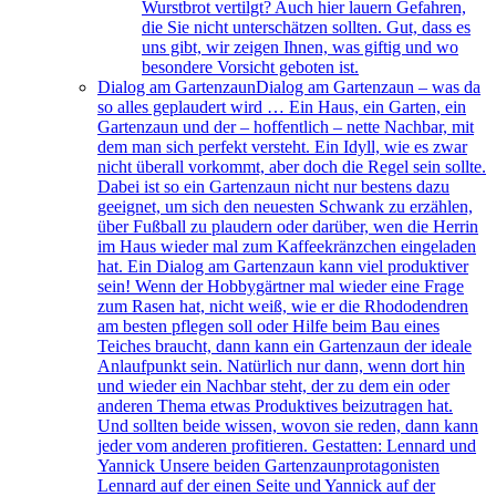
Wurstbrot vertilgt? Auch hier lauern Gefahren,
die Sie nicht unterschätzen sollten. Gut, dass es
uns gibt, wir zeigen Ihnen, was giftig und wo
besondere Vorsicht geboten ist.
Dialog am Gartenzaun
Dialog am Gartenzaun – was da
so alles geplaudert wird … Ein Haus, ein Garten, ein
Gartenzaun und der – hoffentlich – nette Nachbar, mit
dem man sich perfekt versteht. Ein Idyll, wie es zwar
nicht überall vorkommt, aber doch die Regel sein sollte.
Dabei ist so ein Gartenzaun nicht nur bestens dazu
geeignet, um sich den neuesten Schwank zu erzählen,
über Fußball zu plaudern oder darüber, wen die Herrin
im Haus wieder mal zum Kaffeekränzchen eingeladen
hat. Ein Dialog am Gartenzaun kann viel produktiver
sein! Wenn der Hobbygärtner mal wieder eine Frage
zum Rasen hat, nicht weiß, wie er die Rhododendren
am besten pflegen soll oder Hilfe beim Bau eines
Teiches braucht, dann kann ein Gartenzaun der ideale
Anlaufpunkt sein. Natürlich nur dann, wenn dort hin
und wieder ein Nachbar steht, der zu dem ein oder
anderen Thema etwas Produktives beizutragen hat.
Und sollten beide wissen, wovon sie reden, dann kann
jeder vom anderen profitieren. Gestatten: Lennard und
Yannick Unsere beiden Gartenzaunprotagonisten
Lennard auf der einen Seite und Yannick auf der