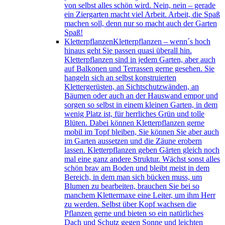
von selbst alles schön wird. Nein, nein – gerade
ein Ziergarten macht viel Arbeit. Arbeit, die Spaß
machen soll, denn nur so macht auch der Garten
Spaß!
Kletterpflanzen
Kletterpflanzen – wenn´s hoch
hinaus geht Sie passen quasi überall hin.
Kletterpflanzen sind in jedem Garten, aber auch
auf Balkonen und Terrassen gerne gesehen. Sie
hangeln sich an selbst konstruierten
Klettergerüsten, an Sichtschutzwänden, an
Bäumen oder auch an der Hauswand empor und
sorgen so selbst in einem kleinen Garten, in dem
wenig Platz ist, für herrliches Grün und tolle
Blüten. Dabei können Kletterpflanzen gerne
mobil im Topf bleiben, Sie können Sie aber auch
im Garten aussetzen und die Zäune erobern
lassen. Kletterpflanzen geben Gärten gleich noch
mal eine ganz andere Struktur. Wächst sonst alles
schön brav am Boden und bleibt meist in dem
Bereich, in dem man sich bücken muss, um
Blumen zu bearbeiten, brauchen Sie bei so
manchem Klettermaxe eine Leiter, um ihm Herr
zu werden. Selbst über Kopf wachsen die
Pflanzen gerne und bieten so ein natürliches
Dach und Schutz gegen Sonne und leichten