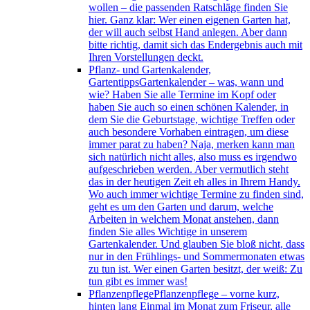
wollen – die passenden Ratschläge finden Sie
hier. Ganz klar: Wer einen eigenen Garten hat,
der will auch selbst Hand anlegen. Aber dann
bitte richtig, damit sich das Endergebnis auch mit
Ihren Vorstellungen deckt.
Pflanz- und Gartenkalender,
Gartentipps
Gartenkalender – was, wann und
wie? Haben Sie alle Termine im Kopf oder
haben Sie auch so einen schönen Kalender, in
dem Sie die Geburtstage, wichtige Treffen oder
auch besondere Vorhaben eintragen, um diese
immer parat zu haben? Naja, merken kann man
sich natürlich nicht alles, also muss es irgendwo
aufgeschrieben werden. Aber vermutlich steht
das in der heutigen Zeit eh alles in Ihrem Handy.
Wo auch immer wichtige Termine zu finden sind,
geht es um den Garten und darum, welche
Arbeiten in welchem Monat anstehen, dann
finden Sie alles Wichtige in unserem
Gartenkalender. Und glauben Sie bloß nicht, dass
nur in den Frühlings- und Sommermonaten etwas
zu tun ist. Wer einen Garten besitzt, der weiß: Zu
tun gibt es immer was!
Pflanzenpflege
Pflanzenpflege – vorne kurz,
hinten lang Einmal im Monat zum Friseur, alle