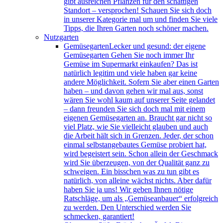
gibt ausreichen Pflanzen für den schattigen
Standort – versprochen! Schauen Sie sich doch
in unserer Kategorie mal um und finden Sie viele
Tipps, die Ihren Garten noch schöner machen.
Nutzgarten
Gemüsegarten
Lecker und gesund: der eigene
Gemüsegarten Gehen Sie noch immer Ihr
Gemüse im Supermarkt einkaufen? Das ist
natürlich legitim und viele haben gar keine
andere Möglichkeit. Sofern Sie aber einen Garten
haben – und davon gehen wir mal aus, sonst
wären Sie wohl kaum auf unserer Seite gelandet
– dann freunden Sie sich doch mal mit einem
eigenen Gemüsegarten an. Braucht gar nicht so
viel Platz, wie Sie vielleicht glauben und auch
die Arbeit hält sich in Grenzen. Jeder, der schon
einmal selbstangebautes Gemüse probiert hat,
wird begeistert sein. Schon allein der Geschmack
wird Sie überzeugen, von der Qualität ganz zu
schweigen. Ein bisschen was zu tun gibt es
natürlich, von alleine wächst nichts. Aber dafür
haben Sie ja uns! Wir geben Ihnen nötige
Ratschläge, um als „Gemüseanbauer“ erfolgreich
zu werden. Den Unterschied werden Sie
schmecken, garantiert!