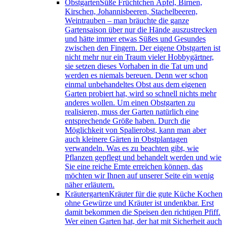
Obstgarten
Süße Früchtchen Äpfel, Birnen,
Kirschen, Johannisbeeren, Stachelbeeren,
Weintrauben – man bräuchte die ganze
Gartensaison über nur die Hände auszustrecken
und hätte immer etwas Süßes und Gesundes
zwischen den Fingern. Der eigene Obstgarten ist
nicht mehr nur ein Traum vieler Hobbygärtner,
sie setzen dieses Vorhaben in die Tat um und
werden es niemals bereuen. Denn wer schon
einmal unbehandeltes Obst aus dem eigenen
Garten probiert hat, wird so schnell nichts mehr
anderes wollen. Um einen Obstgarten zu
realisieren, muss der Garten natürlich eine
entsprechende Größe haben. Durch die
Möglichkeit von Spalierobst, kann man aber
auch kleinere Gärten in Obstplantagen
verwandeln. Was es zu beachten gibt, wie
Pflanzen gepflegt und behandelt werden und wie
Sie eine reiche Ernte erreichen können, das
möchten wir Ihnen auf unserer Seite ein wenig
näher erläutern.
Kräutergarten
Kräuter für die gute Küche Kochen
ohne Gewürze und Kräuter ist undenkbar. Erst
damit bekommen die Speisen den richtigen Pfiff.
Wer einen Garten hat, der hat mit Sicherheit auch