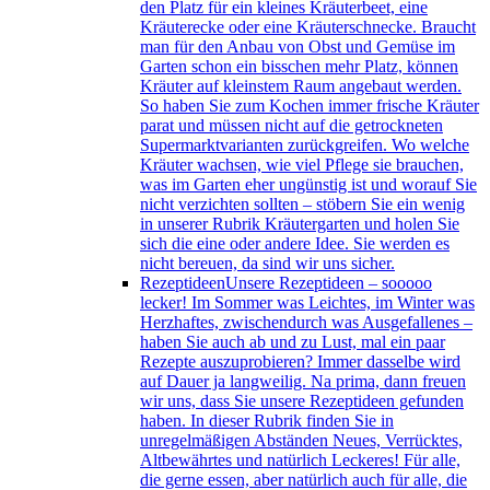
den Platz für ein kleines Kräuterbeet, eine
Kräuterecke oder eine Kräuterschnecke. Braucht
man für den Anbau von Obst und Gemüse im
Garten schon ein bisschen mehr Platz, können
Kräuter auf kleinstem Raum angebaut werden.
So haben Sie zum Kochen immer frische Kräuter
parat und müssen nicht auf die getrockneten
Supermarktvarianten zurückgreifen. Wo welche
Kräuter wachsen, wie viel Pflege sie brauchen,
was im Garten eher ungünstig ist und worauf Sie
nicht verzichten sollten – stöbern Sie ein wenig
in unserer Rubrik Kräutergarten und holen Sie
sich die eine oder andere Idee. Sie werden es
nicht bereuen, da sind wir uns sicher.
Rezeptideen
Unsere Rezeptideen – sooooo
lecker! Im Sommer was Leichtes, im Winter was
Herzhaftes, zwischendurch was Ausgefallenes –
haben Sie auch ab und zu Lust, mal ein paar
Rezepte auszuprobieren? Immer dasselbe wird
auf Dauer ja langweilig. Na prima, dann freuen
wir uns, dass Sie unsere Rezeptideen gefunden
haben. In dieser Rubrik finden Sie in
unregelmäßigen Abständen Neues, Verrücktes,
Altbewährtes und natürlich Leckeres! Für alle,
die gerne essen, aber natürlich auch für alle, die