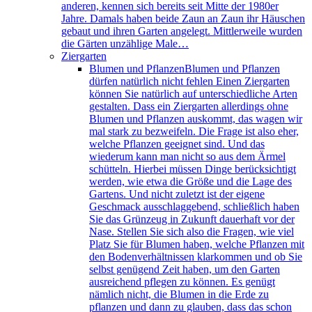
anderen, kennen sich bereits seit Mitte der 1980er
Jahre. Damals haben beide Zaun an Zaun ihr Häuschen
gebaut und ihren Garten angelegt. Mittlerweile wurden
die Gärten unzählige Male…
Ziergarten
Blumen und Pflanzen
Blumen und Pflanzen
dürfen natürlich nicht fehlen Einen Ziergarten
können Sie natürlich auf unterschiedliche Arten
gestalten. Dass ein Ziergarten allerdings ohne
Blumen und Pflanzen auskommt, das wagen wir
mal stark zu bezweifeln. Die Frage ist also eher,
welche Pflanzen geeignet sind. Und das
wiederum kann man nicht so aus dem Ärmel
schütteln. Hierbei müssen Dinge berücksichtigt
werden, wie etwa die Größe und die Lage des
Gartens. Und nicht zuletzt ist der eigene
Geschmack ausschlaggebend, schließlich haben
Sie das Grünzeug in Zukunft dauerhaft vor der
Nase. Stellen Sie sich also die Fragen, wie viel
Platz Sie für Blumen haben, welche Pflanzen mit
den Bodenverhältnissen klarkommen und ob Sie
selbst genügend Zeit haben, um den Garten
ausreichend pflegen zu können. Es genügt
nämlich nicht, die Blumen in die Erde zu
pflanzen und dann zu glauben, dass das schon