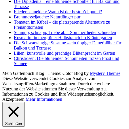
Die Dipladenia – eine blühende Schönheit für Balkon und
Terrasse
Flieder schneiden: Wann ist der beste Zeitpunkt?
Brennnesseljauche: Naturdünger pur
Tomaten im Kübel – die platzsparende Alternative zu
Freilandtomaten
Schnipp, schnapp, Triebe ab – Sommerflieder schneiden
Rosmarin: immergrüner Halbstrauch im Kräutergarten
Die Schwarzäugige Susanne – ein üppiger Dauerblüher für
Balkon und Terrasse
Lilien: kunstvolle und prächtige Blütenpracht im Garten
Christrosen: Die blühenden Schönheiten trotzen Frost und
Schnee
Mein Gartenbuch Blog
|
Theme: Color Blog by
Mystery Themes
.
Diese Website verwendet Cookies zur Analyse von
Websitezugriffen/Marketingmaßnahmen. Durch die weitere
Nutzung der Website stimmen Sie dieser Verwendung zu.
Informationen zu Cookies und Ihre Widerspruchsmöglichkeit.
Akzeptieren
Mehr Informationen
Schließen