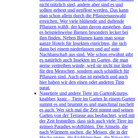
nicht nützlich sind, andere aber sind es und
sollten gehegt und gepflegt werden. Das kann
man schon allein durch die Pflanzenauswahl
erreichen. Wer viele blühende und duftende
Pflanzen wählt, der kann davon ausgehen, dass
es beispielsweise Bienen besonders lecker bei
ihm finden. Neben Blumen kann man sogar
ganze Hotels für Insekten einrichten, die sich
dann bei einem niederlassen und auf gute
Nachbarschaft aus sind. Wie schon erwähnt gibt
es natürlich auch Insekten im Garten, die man
gerne vertreiben würde, weil sie nicht nur lästig
für den Menschen, sondern auch schädlich für
Pflanzen sind. Auch das ist möglich und auch
hier haben wir den einen oder anderen Tipp
parat.
Nagetiere und andere Tiere im Garten
Knurps,
knabber, kratz – Tiere im Garten In einem Garten
summt es und brummt es und manchmal raschelt
es auch. Wer sich mal die Zeit nimmt und seinen
Garten von der Terrasse aus beobachtet, wird mit
der Zeit feststellen, dass sich auch viele Tiere im
grünen Paradies wohlfühlen. Die Amseln, die
nach Würmern suchen, die Meisen, die in der
Hecke nisten, die Eichhörnchen, die Nüsse für