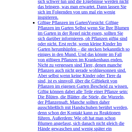
sich schwer tun und die Ergebnisse werden nicht
das bringen, was man erwartet. Dann lassen Sie
sich im Folgenden von uns mal ein wenig
inspirieren.
Giftige Pflanzen im Garten
Vorsicht: Giftige
Pflanzen im Garten Selbst wenn Sie Ihre Blumen
im Garten in der Regel nicht essen, sollten Sie
sich darüber informieren, ob Pflanzen giftig sind
oder nicht. Erst recht, wenn kleine Kinder Im
Garten herumhüpfen – die stecken bekanntlich so
einiges in den Mund. Und das könnte im Fall
von giftigen Pflanzen im Krankenhaus enden.
Nicht zu vergessen sind Tiere, denen manche
Pflanzen auch nicht gerade wohlgesonnen sind.
Aber selbst wenn keine Kinder oder Tiere da
sind, ist es sinnvoll, über die Giftigkeit von
Pflanzen im eigenen Garten Bescheid zu wissen.
Giftig können dabei alle Teile einer Pflanze sein:
Die Blüten, die Blätter, die Stiele, die Wurzeln,
der Pflanzensaft. Manche sollten daher
ausschließlich mit Handschuhen berührt werden,
denn schon der Kontakt kann zu Reaktionen
führen. Außerdem: Wie oft hat man schon
Blumen angefasst, sich danach nicht gleich die
Hände gewaschen und wenig später ein