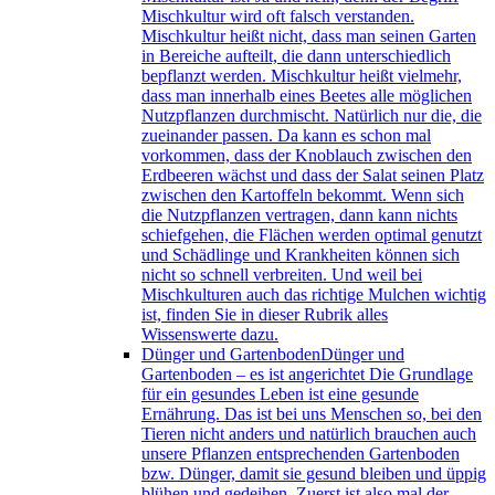
Mischkultur wird oft falsch verstanden.
Mischkultur heißt nicht, dass man seinen Garten
in Bereiche aufteilt, die dann unterschiedlich
bepflanzt werden. Mischkultur heißt vielmehr,
dass man innerhalb eines Beetes alle möglichen
Nutzpflanzen durchmischt. Natürlich nur die, die
zueinander passen. Da kann es schon mal
vorkommen, dass der Knoblauch zwischen den
Erdbeeren wächst und dass der Salat seinen Platz
zwischen den Kartoffeln bekommt. Wenn sich
die Nutzpflanzen vertragen, dann kann nichts
schiefgehen, die Flächen werden optimal genutzt
und Schädlinge und Krankheiten können sich
nicht so schnell verbreiten. Und weil bei
Mischkulturen auch das richtige Mulchen wichtig
ist, finden Sie in dieser Rubrik alles
Wissenswerte dazu.
Dünger und Gartenboden
Dünger und
Gartenboden – es ist angerichtet Die Grundlage
für ein gesundes Leben ist eine gesunde
Ernährung. Das ist bei uns Menschen so, bei den
Tieren nicht anders und natürlich brauchen auch
unsere Pflanzen entsprechenden Gartenboden
bzw. Dünger, damit sie gesund bleiben und üppig
blühen und gedeihen. Zuerst ist also mal der