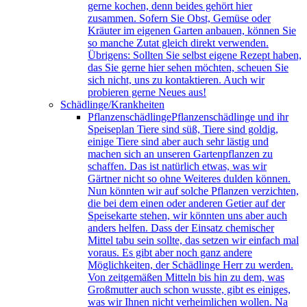
gerne kochen, denn beides gehört hier
zusammen. Sofern Sie Obst, Gemüse oder
Kräuter im eigenen Garten anbauen, können Sie
so manche Zutat gleich direkt verwenden.
Übrigens: Sollten Sie selbst eigene Rezept haben,
das Sie gerne hier sehen möchten, scheuen Sie
sich nicht, uns zu kontaktieren. Auch wir
probieren gerne Neues aus!
Schädlinge/Krankheiten
Pflanzenschädlinge
Pflanzenschädlinge und ihr
Speiseplan Tiere sind süß, Tiere sind goldig,
einige Tiere sind aber auch sehr lästig und
machen sich an unseren Gartenpflanzen zu
schaffen. Das ist natürlich etwas, was wir
Gärtner nicht so ohne Weiteres dulden können.
Nun könnten wir auf solche Pflanzen verzichten,
die bei dem einen oder anderen Getier auf der
Speisekarte stehen, wir könnten uns aber auch
anders helfen. Dass der Einsatz chemischer
Mittel tabu sein sollte, das setzen wir einfach mal
voraus. Es gibt aber noch ganz andere
Möglichkeiten, der Schädlinge Herr zu werden.
Von zeitgemäßen Mitteln bis hin zu dem, was
Großmutter auch schon wusste, gibt es einiges,
was wir Ihnen nicht verheimlichen wollen. Na