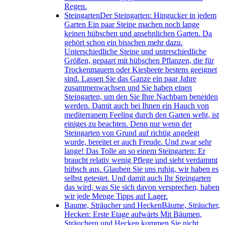
Regen.
Steingarten
Der Steingarten: Hingucker in jedem
Garten Ein paar Steine machen noch lange
keinen hübschen und ansehnlichen Garten. Da
gehört schon ein bisschen mehr dazu.
Unterschiedliche Steine und unterschiedliche
Größen, gepaart mit hübschen Pflanzen, die für
Trockenmauern oder Kiesbeete bestens geeignet
sind. Lassen Sie das Ganze ein paar Jahre
zusammenwachsen und Sie haben einen
Steingarten, um den Sie Ihre Nachbarn beneiden
werden. Damit auch bei Ihnen ein Hauch von
mediterranem Feeling durch den Garten weht, ist
einiges zu beachten. Denn nur wenn der
Steingarten von Grund auf richtig angelegt
wurde, bereitet er auch Freude. Und zwar sehr
lange! Das Tolle an so einem Steingarten: Er
braucht relativ wenig Pflege und sieht verdammt
hübsch aus. Glauben Sie uns ruhig, wir haben es
selbst getestet. Und damit auch Ihr Steingarten
das wird, was Sie sich davon versprechen, haben
wir jede Menge Tipps auf Lager.
Baume, Sträucher und Hecken
Bäume, Sträucher,
Hecken: Erste Etage aufwärts Mit Bäumen,
Sträuchern und Hecken kommen Sie nicht