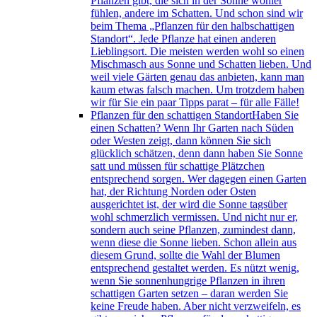
Pflanzen gibt, die sich in der Sonne wohler
fühlen, andere im Schatten. Und schon sind wir
beim Thema „Pflanzen für den halbschattigen
Standort“. Jede Pflanze hat einen anderen
Lieblingsort. Die meisten werden wohl so einen
Mischmasch aus Sonne und Schatten lieben. Und
weil viele Gärten genau das anbieten, kann man
kaum etwas falsch machen. Um trotzdem haben
wir für Sie ein paar Tipps parat – für alle Fälle!
Pflanzen für den schattigen Standort
Haben Sie
einen Schatten? Wenn Ihr Garten nach Süden
oder Westen zeigt, dann können Sie sich
glücklich schätzen, denn dann haben Sie Sonne
satt und müssen für schattige Plätzchen
entsprechend sorgen. Wer dagegen einen Garten
hat, der Richtung Norden oder Osten
ausgerichtet ist, der wird die Sonne tagsüber
wohl schmerzlich vermissen. Und nicht nur er,
sondern auch seine Pflanzen, zumindest dann,
wenn diese die Sonne lieben. Schon allein aus
diesem Grund, sollte die Wahl der Blumen
entsprechend gestaltet werden. Es nützt wenig,
wenn Sie sonnenhungrige Pflanzen in ihren
schattigen Garten setzen – daran werden Sie
keine Freude haben. Aber nicht verzweifeln, es