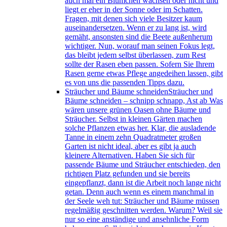
auch mal ein Blümchen wachsen oder nicht und
liegt er eher in der Sonne oder im Schatten.
Fragen, mit denen sich viele Besitzer kaum
auseinandersetzen. Wenn er zu lang ist, wird
gemäht, ansonsten sind die Beete außenherum
wichtiger. Nun, worauf man seinen Fokus legt,
das bleibt jedem selbst überlassen, zum Rest
sollte der Rasen eben passen. Sofern Sie Ihrem
Rasen gerne etwas Pflege angedeihen lassen, gibt
es von uns die passenden Tipps dazu.
Sträucher und Bäume schneiden
Sträucher und
Bäume schneiden – schnipp schnapp, Ast ab Was
wären unsere grünen Oasen ohne Bäume und
Sträucher. Selbst in kleinen Gärten machen
solche Pflanzen etwas her. Klar, die ausladende
Tanne in einem zehn Quadratmeter großen
Garten ist nicht ideal, aber es gibt ja auch
kleinere Alternativen. Haben Sie sich für
passende Bäume und Sträucher entschieden, den
richtigen Platz gefunden und sie bereits
eingepflanzt, dann ist die Arbeit noch lange nicht
getan. Denn auch wenn es einem manchmal in
der Seele weh tut: Sträucher und Bäume müssen
regelmäßig geschnitten werden. Warum? Weil sie
nur so eine anständige und ansehnliche Form