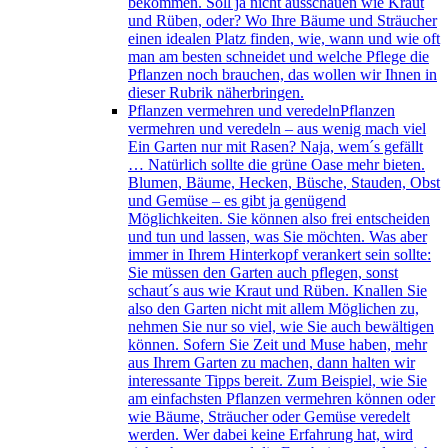
bekommen. Soll ja nicht ausschauen wie Kraut
und Rüben, oder? Wo Ihre Bäume und Sträucher
einen idealen Platz finden, wie, wann und wie oft
man am besten schneidet und welche Pflege die
Pflanzen noch brauchen, das wollen wir Ihnen in
dieser Rubrik näherbringen.
Pflanzen vermehren und veredeln
Pflanzen
vermehren und veredeln – aus wenig mach viel
Ein Garten nur mit Rasen? Naja, wem´s gefällt
… Natürlich sollte die grüne Oase mehr bieten.
Blumen, Bäume, Hecken, Büsche, Stauden, Obst
und Gemüse – es gibt ja genügend
Möglichkeiten. Sie können also frei entscheiden
und tun und lassen, was Sie möchten. Was aber
immer in Ihrem Hinterkopf verankert sein sollte:
Sie müssen den Garten auch pflegen, sonst
schaut´s aus wie Kraut und Rüben. Knallen Sie
also den Garten nicht mit allem Möglichen zu,
nehmen Sie nur so viel, wie Sie auch bewältigen
können. Sofern Sie Zeit und Muse haben, mehr
aus Ihrem Garten zu machen, dann halten wir
interessante Tipps bereit. Zum Beispiel, wie Sie
am einfachsten Pflanzen vermehren können oder
wie Bäume, Sträucher oder Gemüse veredelt
werden. Wer dabei keine Erfahrung hat, wird