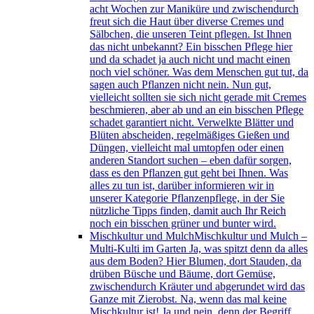
acht Wochen zur Maniküre und zwischendurch
freut sich die Haut über diverse Cremes und
Sälbchen, die unseren Teint pflegen. Ist Ihnen
das nicht unbekannt? Ein bisschen Pflege hier
und da schadet ja auch nicht und macht einen
noch viel schöner. Was dem Menschen gut tut, da
sagen auch Pflanzen nicht nein. Nun gut,
vielleicht sollten sie sich nicht gerade mit Cremes
beschmieren, aber ab und an ein bisschen Pflege
schadet garantiert nicht. Verwelkte Blätter und
Blüten abscheiden, regelmäßiges Gießen und
Düngen, vielleicht mal umtopfen oder einen
anderen Standort suchen – eben dafür sorgen,
dass es den Pflanzen gut geht bei Ihnen. Was
alles zu tun ist, darüber informieren wir in
unserer Kategorie Pflanzenpflege, in der Sie
nützliche Tipps finden, damit auch Ihr Reich
noch ein bisschen grüner und bunter wird.
Mischkultur und Mulch
Mischkultur und Mulch –
Multi-Kulti im Garten Ja, was spitzt denn da alles
aus dem Boden? Hier Blumen, dort Stauden, da
drüben Büsche und Bäume, dort Gemüse,
zwischendurch Kräuter und abgerundet wird das
Ganze mit Zierobst. Na, wenn das mal keine
Mischkultur ist! Ja und nein, denn der Begriff