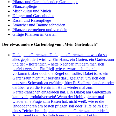
Pflanz- und Gartenkalender, Gartentipps
Pflanzenpflege
Mischkultur und Mulch
Dünger und Gartenboden
Rasen und Rasenpflege
Sträucher und Bäume schneiden
Pflanzen vermehren und veredeln
Giftige Pflanzen im Garten
Der etwas andere Gartenblog von „Mein Gartenbuch“
Dialog am Gartenzaun
Dialog am Gartenzaun – was da so
alles geplaudert wird … Ein Haus, ein Garten, ein Gartenzaun
und der – hoffentlich – nette Nachbar, mit dem man sich
perfekt versteht. Ein Idyll, wie es zwar nicht überall
vorkommt, aber doch die Regel sein sollte. Dabei ist so ein
Gartenzaun nicht nur bestens dazu geeignet, um sich den
neuesten Schwank zu erzählen, über Fußball zu plaudern oder
darüber, wen die Herrin im Haus wieder mal zum
Kaffeekränzchen eingeladen hat. Ein Dialog am Gartenzaun
kann viel produktiver sein! Wenn der Hobbygärtner mal
wieder eine Frage zum Rasen hat, nicht weiß, wie er die
Rhododendren am besten pflegen soll oder Hilfe beim Bau
eines Teiches braucht, dann kann ein Gartenzaun der ideale
Anlaufpunkt sein. Natürlich nur dann, wenn dort hin und