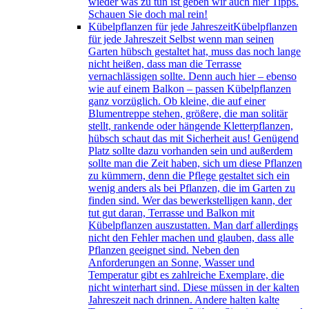
wieder was zu tun ist geben wir auch hier Tipps.
Schauen Sie doch mal rein!
Kübelpflanzen für jede Jahreszeit
Kübelpflanzen
für jede Jahreszeit Selbst wenn man seinen
Garten hübsch gestaltet hat, muss das noch lange
nicht heißen, dass man die Terrasse
vernachlässigen sollte. Denn auch hier – ebenso
wie auf einem Balkon – passen Kübelpflanzen
ganz vorzüglich. Ob kleine, die auf einer
Blumentreppe stehen, größere, die man solitär
stellt, rankende oder hängende Kletterpflanzen,
hübsch schaut das mit Sicherheit aus! Genügend
Platz sollte dazu vorhanden sein und außerdem
sollte man die Zeit haben, sich um diese Pflanzen
zu kümmern, denn die Pflege gestaltet sich ein
wenig anders als bei Pflanzen, die im Garten zu
finden sind. Wer das bewerkstelligen kann, der
tut gut daran, Terrasse und Balkon mit
Kübelpflanzen auszustatten. Man darf allerdings
nicht den Fehler machen und glauben, dass alle
Pflanzen geeignet sind. Neben den
Anforderungen an Sonne, Wasser und
Temperatur gibt es zahlreiche Exemplare, die
nicht winterhart sind. Diese müssen in der kalten
Jahreszeit nach drinnen. Andere halten kalte