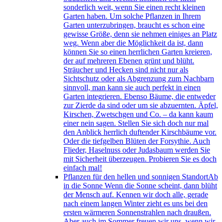
sonderlich weit, wenn Sie einen recht kleinen
Garten haben. Um solche Pflanzen in Ihrem
Garten unterzubringen, braucht es schon eine
gewisse Größe, denn sie nehmen einiges an Platz
weg. Wenn aber die Möglichkeit da ist, dann
können Sie so einen herrlichen Garten kreieren,
der auf mehreren Ebenen grünt und blüht.
Sträucher und Hecken sind nicht nur als
Sichtschutz oder als Abgrenzung zum Nachbarn
sinnvoll, man kann sie auch perfekt in einen
Garten integrieren. Ebenso Bäume, die entweder
zur Zierde da sind oder um sie abzuernten. Äpfel,
Kirschen, Zwetschgen und Co. – da kann kaum
einer nein sagen. Stellen Sie sich doch nur mal
den Anblick herrlich duftender Kirschbäume vor.
Oder die tiefgelben Blüten der Forsythie. Auch
Flieder, Haselnuss oder Judasbaum werden Sie
mit Sicherheit überzeugen. Probieren Sie es doch
einfach mal!
Pflanzen für den hellen und sonnigen Standort
Ab
in die Sonne Wenn die Sonne scheint, dann blüht
der Mensch auf. Kennen wir doch alle, gerade
nach einem langen Winter zieht es uns bei den
ersten wärmeren Sonnenstrahlen nach draußen.
Aber auch im Sommer freuen wir uns, wenn wir