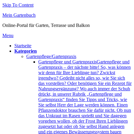
Skip To Content
Mein Gartenbuch
Online-Portal für Garten, Terrasse und Balkon
Menu
Startseite
Kategorien
Gartenpflege/Gartenpraxis
Gartenpflege und Gartenpraxis
Gartenpflege und
Gartenpraxis – der nächste bitte! So, was können
wir denn für Ihre Lieblinge tun? Zwickst
irgendwo? Gedeiht nicht alles so, wie Sie sich
das vorstellen? Oder benötigen Sie ein Rezept für
Nahrungsergänzung? Wo auch immer der Schuh
drückt, in unserer Rubrik „Gartenpflege und
Gartenpraxis“ finden Sie Tipps und Tricks, wie
Sie selbst Herr der Lage werden können. Einen
Pflanzendoktor brauchen Sie dafür nicht. Ob nun
das Unkraut im Rasen sprießt und Sie dagegen
vorgehen wollen, ob der Frost Ihren Lieblingen
zugesetzt hat oder ob Sie selbst Hand anlegen
und ein eigenes Bewässerungssystem bauen