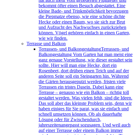
hat auch mehr vom gefiederten Fluggetier und
bekommt öfter einen Besuch abgestattet. Eine
kleine Bade- und Trinkmöglichkeit bevorzugen
die Piepmatze ebenso, wie eine schöne dichte
Hecke oder einen Baum, wo sie sich zur Brut
und Aufzucht des Nachwuchses zurückziehen
können. Vögel gehören einfach in einen Garten,
wie wir finden.
Terrasse und Balkon
Terrassen- und Balkongestaltung
Terrassen- und
Balkongestaltung Vom Garten hat man meist eine
ganz genaue Vorstellung, wie dieser gestaltet sein
sollte. Hier will man eine Hecke, dort ein
Rosenbeet, dort drüben einen Teich und auf der
anderen Seite soll ein Steingarten hin. Während
die Gärten herausgeputzt werden, fristen viele
Terrassen ein tristes Dasein. Dabei kann eine
Terrasse – genauso wie ein Balkon – richtig toll
gestaltet werden. Was vielen fehlt, sind die Ideen.
Das soll aber das kleinste Problem sein, denn wir
haben einiges für Sie parat, was sie einfach und
schnell umsetzen können. Ob als dauerhafte
Lösung oder für Zwischendurch,
jahreszeitenangepasst sozusagen. Und weil auch
auf einer Terrasse oder einem Balkon immer