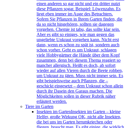
einen anderen so gar nicht und ein dritter nutzt
diese Pflanzen sogar. Beispiel: Löwenzahn. Es
liegt eben immer im Auge des Betrachters.
Sofern Sie Pflanzen in Ihrem Garten finden, die
da so nicht hingehören, sollten sie dagegen
vorgehen. Chemie ist tabu, das sollte klar sein.
Aber es gibt so einiges, wie man gegen das
ungeliebte Unkraut vorgehen kann. Nicht erst
dann, wenn es schon zu spät ist, sondern auch
schon vorher. Geht es um Unkraut, schlagen
viele Hobbygärtner die Hände über dem Kopf
zusammen, denn bei diesem Thema reagiert so
mancher allergisch. Heißt es doch, ab sofort
wieder auf allen Vieren durch die Beete robben,
um Unkraut zu jäten. Muss nicht immer sein. Es
gibt beispielsweise auch Pflanzen, die –
geschickt eingesetzt – dem Unkraut schon allein
durch ihr Dasein den Garaus machen. Die
Möglichkeiten sollen in dieser Rubrik näher
erläutert werden.
Tiere im Garten
Insekten im Garten
Insekten im Garten – kleine
Helfer, große Wirkung OK, nicht alle Insekten,
die bei uns im Garten herumkriechen oder
fliegen, braucht man. Es gibt einige, die wirklich