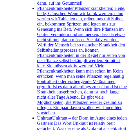
dann, auf ins Getümmel!
Pflanzenkrankheiten
Pflanzenkrankheiten: Heile,
heile, Gänschen Wenn wir krank werden, dann
werfen wir Tabletten ein, reiben uns mit Salben
ein, bekommen Spritzen und legen uns zur
Genesung ins Bett. Wenn sich Ihre Pflanzen im
Garten verändern und sie merken, dass da etwas
nicht stimmt, dann müssen Sie aktiv werden.
Wirft der Mensch bei so mancher Krankheit den
Selbstheilungsprozess an, können
Pflanzenkrankheiten in der Regel nur selten von
der Pflanze selbst bekämpft werden. Somit ist
klar: Sie müssen aktiv werden! Viele
Pflanzenkrankheiten kann man schon im Keim
ersticken, wenn man seine Pflanzen regelmäßig
kontrolliert oder vorbeugende Maßnahmen
ergreift. Ist es dann allerdings zu spät und ist eine
Krankheit ausgebrochen, dann ist noch lange
nicht aller Tage Abend. Es gibt viele
Möglichkeiten, die Pflanzen wieder gesund zu
pflegen. Ein paar davon wollen wir Ihnen hier
vorstellen.
Unkraut
Unkraut – der Dorn im Auge eines jeden
Gärtners Das Wort Unkraut ist relativ breit
gefächert. Was der eine als Unkraut ansieht, stört