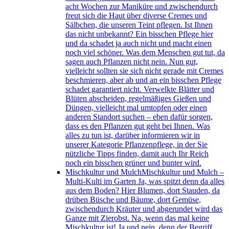
acht Wochen zur Maniküre und zwischendurch
freut sich die Haut über diverse Cremes und
Sälbchen, die unseren Teint pflegen. Ist Ihnen
das nicht unbekannt? Ein bisschen Pflege hier
und da schadet ja auch nicht und macht einen
noch viel schöner. Was dem Menschen gut tut, da
sagen auch Pflanzen nicht nein. Nun gut,
vielleicht sollten sie sich nicht gerade mit Cremes
beschmieren, aber ab und an ein bisschen Pflege
schadet garantiert nicht. Verwelkte Blätter und
Blüten abscheiden, regelmäßiges Gießen und
Düngen, vielleicht mal umtopfen oder einen
anderen Standort suchen – eben dafür sorgen,
dass es den Pflanzen gut geht bei Ihnen. Was
alles zu tun ist, darüber informieren wir in
unserer Kategorie Pflanzenpflege, in der Sie
nützliche Tipps finden, damit auch Ihr Reich
noch ein bisschen grüner und bunter wird.
Mischkultur und Mulch
Mischkultur und Mulch –
Multi-Kulti im Garten Ja, was spitzt denn da alles
aus dem Boden? Hier Blumen, dort Stauden, da
drüben Büsche und Bäume, dort Gemüse,
zwischendurch Kräuter und abgerundet wird das
Ganze mit Zierobst. Na, wenn das mal keine
Mischkultur ist! Ja und nein, denn der Begriff