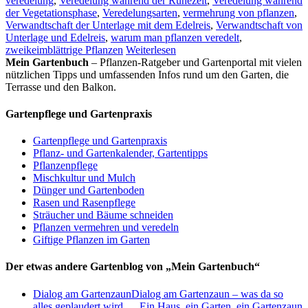
veredelung
,
Veredelung während der Ruhezeit
,
Veredelung während
der Vegetationsphase
,
Veredelungsarten
,
vermehrung von pflanzen
,
Verwandtschaft der Unterlage mit dem Edelreis
,
Verwandtschaft von
Unterlage und Edelreis
,
warum man pflanzen veredelt
,
zweikeimblättrige Pflanzen
Weiterlesen
Mein Gartenbuch
– Pflanzen-Ratgeber und Gartenportal mit vielen
nützlichen Tipps und umfassenden Infos rund um den Garten, die
Terrasse und den Balkon.
Gartenpflege und Gartenpraxis
Gartenpflege und Gartenpraxis
Pflanz- und Gartenkalender, Gartentipps
Pflanzenpflege
Mischkultur und Mulch
Dünger und Gartenboden
Rasen und Rasenpflege
Sträucher und Bäume schneiden
Pflanzen vermehren und veredeln
Giftige Pflanzen im Garten
Der etwas andere Gartenblog von „Mein Gartenbuch“
Dialog am Gartenzaun
Dialog am Gartenzaun – was da so
alles geplaudert wird … Ein Haus, ein Garten, ein Gartenzaun