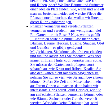
bekommen. Soll ja nicht ausschauen wie Kraut
und Rüben, oder? Wo Ihre Bäume und Sträucher
einen idealen Platz finden, wie, wann und wie oft
man am besten schneidet und welche Pflege die
Pflanzen noch brauchen, das wollen wir Ihnen in
dieser Rubrik näherbringen.
Pflanzen vermehren und veredeln
Pflanzen
vermehren und veredeln – aus wenig mach viel
Ein Garten nur mit Rasen? Naja, wem´s gefällt
… Natürlich sollte die grüne Oase mehr bieten.
Blumen, Bäume, Hecken, Büsche, Stauden, Obst
und Gemüse – es gibt ja genügend
Möglichkeiten. Sie können also frei entscheiden
und tun und lassen, was Sie möchten. Was aber
immer in Ihrem Hinterkopf verankert sein sollte:
Sie müssen den Garten auch pflegen, sonst
schaut´s aus wie Kraut und Rüben. Knallen Sie
also den Garten nicht mit allem Möglichen zu,
nehmen Sie nur so viel, wie Sie auch bewältigen
können. Sofern Sie Zeit und Muse haben, mehr
aus Ihrem Garten zu machen, dann halten wir
interessante Tipps bereit. Zum Beispiel, wie Sie
am einfachsten Pflanzen vermehren können oder
wie Bäume, Sträucher oder Gemüse veredelt
werden. Wer dabei keine Erfahrung hat, wird