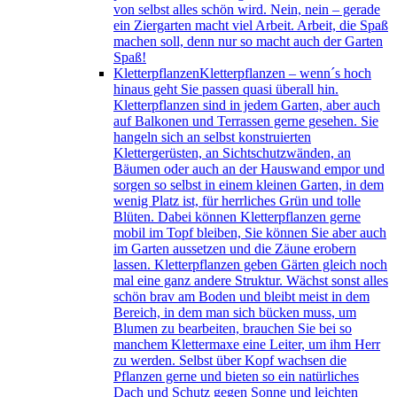
von selbst alles schön wird. Nein, nein – gerade
ein Ziergarten macht viel Arbeit. Arbeit, die Spaß
machen soll, denn nur so macht auch der Garten
Spaß!
Kletterpflanzen
Kletterpflanzen – wenn´s hoch
hinaus geht Sie passen quasi überall hin.
Kletterpflanzen sind in jedem Garten, aber auch
auf Balkonen und Terrassen gerne gesehen. Sie
hangeln sich an selbst konstruierten
Klettergerüsten, an Sichtschutzwänden, an
Bäumen oder auch an der Hauswand empor und
sorgen so selbst in einem kleinen Garten, in dem
wenig Platz ist, für herrliches Grün und tolle
Blüten. Dabei können Kletterpflanzen gerne
mobil im Topf bleiben, Sie können Sie aber auch
im Garten aussetzen und die Zäune erobern
lassen. Kletterpflanzen geben Gärten gleich noch
mal eine ganz andere Struktur. Wächst sonst alles
schön brav am Boden und bleibt meist in dem
Bereich, in dem man sich bücken muss, um
Blumen zu bearbeiten, brauchen Sie bei so
manchem Klettermaxe eine Leiter, um ihm Herr
zu werden. Selbst über Kopf wachsen die
Pflanzen gerne und bieten so ein natürliches
Dach und Schutz gegen Sonne und leichten