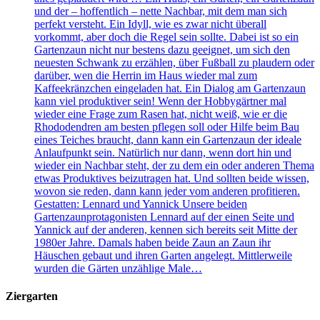
und der – hoffentlich – nette Nachbar, mit dem man sich
perfekt versteht. Ein Idyll, wie es zwar nicht überall
vorkommt, aber doch die Regel sein sollte. Dabei ist so ein
Gartenzaun nicht nur bestens dazu geeignet, um sich den
neuesten Schwank zu erzählen, über Fußball zu plaudern oder
darüber, wen die Herrin im Haus wieder mal zum
Kaffeekränzchen eingeladen hat. Ein Dialog am Gartenzaun
kann viel produktiver sein! Wenn der Hobbygärtner mal
wieder eine Frage zum Rasen hat, nicht weiß, wie er die
Rhododendren am besten pflegen soll oder Hilfe beim Bau
eines Teiches braucht, dann kann ein Gartenzaun der ideale
Anlaufpunkt sein. Natürlich nur dann, wenn dort hin und
wieder ein Nachbar steht, der zu dem ein oder anderen Thema
etwas Produktives beizutragen hat. Und sollten beide wissen,
wovon sie reden, dann kann jeder vom anderen profitieren.
Gestatten: Lennard und Yannick Unsere beiden
Gartenzaunprotagonisten Lennard auf der einen Seite und
Yannick auf der anderen, kennen sich bereits seit Mitte der
1980er Jahre. Damals haben beide Zaun an Zaun ihr
Häuschen gebaut und ihren Garten angelegt. Mittlerweile
wurden die Gärten unzählige Male…
Ziergarten