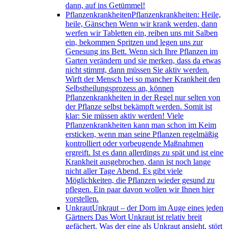
dann, auf ins Getümmel!
Pflanzenkrankheiten
Pflanzenkrankheiten: Heile,
heile, Gänschen Wenn wir krank werden, dann
werfen wir Tabletten ein, reiben uns mit Salben
ein, bekommen Spritzen und legen uns zur
Genesung ins Bett. Wenn sich Ihre Pflanzen im
Garten verändern und sie merken, dass da etwas
nicht stimmt, dann müssen Sie aktiv werden.
Wirft der Mensch bei so mancher Krankheit den
Selbstheilungsprozess an, können
Pflanzenkrankheiten in der Regel nur selten von
der Pflanze selbst bekämpft werden. Somit ist
klar: Sie müssen aktiv werden! Viele
Pflanzenkrankheiten kann man schon im Keim
ersticken, wenn man seine Pflanzen regelmäßig
kontrolliert oder vorbeugende Maßnahmen
ergreift. Ist es dann allerdings zu spät und ist eine
Krankheit ausgebrochen, dann ist noch lange
nicht aller Tage Abend. Es gibt viele
Möglichkeiten, die Pflanzen wieder gesund zu
pflegen. Ein paar davon wollen wir Ihnen hier
vorstellen.
Unkraut
Unkraut – der Dorn im Auge eines jeden
Gärtners Das Wort Unkraut ist relativ breit
gefächert. Was der eine als Unkraut ansieht, stört