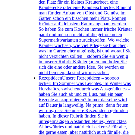
den Platz für ein kleines Kräuterbeet, eine
Kräuterecke oder eine Kräuterschnecke. Braucht
man für den Anbau von Obst und Gemüse im
Garten schon ein bisschen mehr Platz, können
Kräuter auf kleinstem Raum angebaut werden.
So haben Sie zum Kochen immer frische Kräuter
parat und müssen nicht auf die getrockneten
Supermarktvarianten zurückgreifen. Wo welche
Kräuter wachsen, wie viel Pflege sie brauchen,
was im Garten eher ungünstig ist und worauf Sie
nicht verzichten sollten – stöbern Sie ein wenig
in unserer Rubrik Kräutergarten und holen Sie
sich die eine oder andere Idee. Sie werden es
nicht bereuen, da sind wir uns sicher.
Rezeptideen
Unsere Rezeptideen – sooooo
lecker! Im Sommer was Leichtes, im Winter was
Herzhaftes, zwischendurch was Ausgefallenes –
haben Sie auch ab und zu Lust, mal ein paar
Rezepte auszuprobieren? Immer dasselbe wird
auf Dauer ja langweilig. Na prima, dann freuen
wir uns, dass Sie unsere Rezeptideen gefunden
haben. In dieser Rubrik finden Sie in
unregelmäßigen Abständen Neues, Verrücktes,
Altbewährtes und natürlich Leckeres! Für alle,
die gerne essen, aber natürlich auch für alle, die