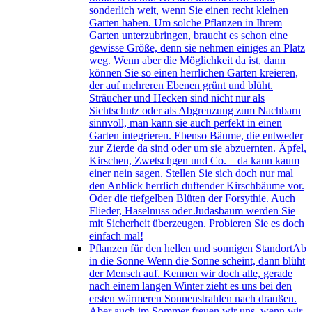
sonderlich weit, wenn Sie einen recht kleinen
Garten haben. Um solche Pflanzen in Ihrem
Garten unterzubringen, braucht es schon eine
gewisse Größe, denn sie nehmen einiges an Platz
weg. Wenn aber die Möglichkeit da ist, dann
können Sie so einen herrlichen Garten kreieren,
der auf mehreren Ebenen grünt und blüht.
Sträucher und Hecken sind nicht nur als
Sichtschutz oder als Abgrenzung zum Nachbarn
sinnvoll, man kann sie auch perfekt in einen
Garten integrieren. Ebenso Bäume, die entweder
zur Zierde da sind oder um sie abzuernten. Äpfel,
Kirschen, Zwetschgen und Co. – da kann kaum
einer nein sagen. Stellen Sie sich doch nur mal
den Anblick herrlich duftender Kirschbäume vor.
Oder die tiefgelben Blüten der Forsythie. Auch
Flieder, Haselnuss oder Judasbaum werden Sie
mit Sicherheit überzeugen. Probieren Sie es doch
einfach mal!
Pflanzen für den hellen und sonnigen Standort
Ab
in die Sonne Wenn die Sonne scheint, dann blüht
der Mensch auf. Kennen wir doch alle, gerade
nach einem langen Winter zieht es uns bei den
ersten wärmeren Sonnenstrahlen nach draußen.
Aber auch im Sommer freuen wir uns, wenn wir