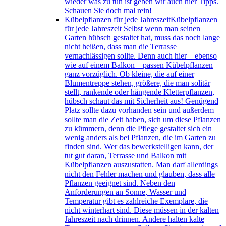
wieder was zu tun ist geben wir auch hier Tipps.
Schauen Sie doch mal rein!
Kübelpflanzen für jede Jahreszeit
Kübelpflanzen
für jede Jahreszeit Selbst wenn man seinen
Garten hübsch gestaltet hat, muss das noch lange
nicht heißen, dass man die Terrasse
vernachlässigen sollte. Denn auch hier – ebenso
wie auf einem Balkon – passen Kübelpflanzen
ganz vorzüglich. Ob kleine, die auf einer
Blumentreppe stehen, größere, die man solitär
stellt, rankende oder hängende Kletterpflanzen,
hübsch schaut das mit Sicherheit aus! Genügend
Platz sollte dazu vorhanden sein und außerdem
sollte man die Zeit haben, sich um diese Pflanzen
zu kümmern, denn die Pflege gestaltet sich ein
wenig anders als bei Pflanzen, die im Garten zu
finden sind. Wer das bewerkstelligen kann, der
tut gut daran, Terrasse und Balkon mit
Kübelpflanzen auszustatten. Man darf allerdings
nicht den Fehler machen und glauben, dass alle
Pflanzen geeignet sind. Neben den
Anforderungen an Sonne, Wasser und
Temperatur gibt es zahlreiche Exemplare, die
nicht winterhart sind. Diese müssen in der kalten
Jahreszeit nach drinnen. Andere halten kalte