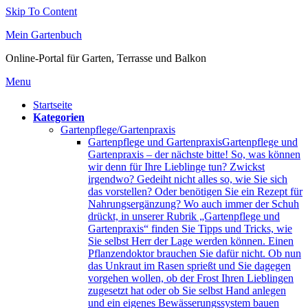
Skip To Content
Mein Gartenbuch
Online-Portal für Garten, Terrasse und Balkon
Menu
Startseite
Kategorien
Gartenpflege/Gartenpraxis
Gartenpflege und Gartenpraxis
Gartenpflege und
Gartenpraxis – der nächste bitte! So, was können
wir denn für Ihre Lieblinge tun? Zwickst
irgendwo? Gedeiht nicht alles so, wie Sie sich
das vorstellen? Oder benötigen Sie ein Rezept für
Nahrungsergänzung? Wo auch immer der Schuh
drückt, in unserer Rubrik „Gartenpflege und
Gartenpraxis“ finden Sie Tipps und Tricks, wie
Sie selbst Herr der Lage werden können. Einen
Pflanzendoktor brauchen Sie dafür nicht. Ob nun
das Unkraut im Rasen sprießt und Sie dagegen
vorgehen wollen, ob der Frost Ihren Lieblingen
zugesetzt hat oder ob Sie selbst Hand anlegen
und ein eigenes Bewässerungssystem bauen