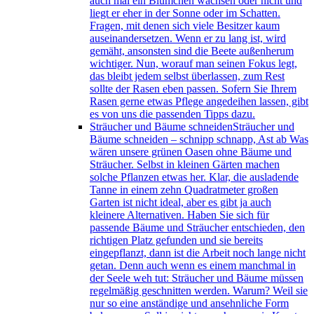
auch mal ein Blümchen wachsen oder nicht und
liegt er eher in der Sonne oder im Schatten.
Fragen, mit denen sich viele Besitzer kaum
auseinandersetzen. Wenn er zu lang ist, wird
gemäht, ansonsten sind die Beete außenherum
wichtiger. Nun, worauf man seinen Fokus legt,
das bleibt jedem selbst überlassen, zum Rest
sollte der Rasen eben passen. Sofern Sie Ihrem
Rasen gerne etwas Pflege angedeihen lassen, gibt
es von uns die passenden Tipps dazu.
Sträucher und Bäume schneiden
Sträucher und
Bäume schneiden – schnipp schnapp, Ast ab Was
wären unsere grünen Oasen ohne Bäume und
Sträucher. Selbst in kleinen Gärten machen
solche Pflanzen etwas her. Klar, die ausladende
Tanne in einem zehn Quadratmeter großen
Garten ist nicht ideal, aber es gibt ja auch
kleinere Alternativen. Haben Sie sich für
passende Bäume und Sträucher entschieden, den
richtigen Platz gefunden und sie bereits
eingepflanzt, dann ist die Arbeit noch lange nicht
getan. Denn auch wenn es einem manchmal in
der Seele weh tut: Sträucher und Bäume müssen
regelmäßig geschnitten werden. Warum? Weil sie
nur so eine anständige und ansehnliche Form