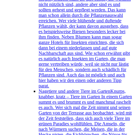
nicht nützlich sind, andere aber sind es und
sollten gehegt und gepflegt werden. Das kann
man schon allein durch die Pflanzenauswahl
erreichen. Wer viele blühende und duftende
Pflanzen wählt, der kann davon ausgehen, dass
es beispielsweise Bienen besonders lecker bei
ihm finden. Neben Blumen kann man sogar
ganze Hotels für Insekten einrichten, die sich
dann bei einem niederlassen und auf gute
Nachbarschaft aus sind. Wie schon erwähnt gibt
es natürlich auch Insekten im Garten, die man
gerne vertreiben würde, weil sie nicht nur lästig
für den Menschen, sondern auch schädlich für
Pflanzen sind. Auch das ist möglich und auch
hier haben wir den einen oder anderen Tipp
parat.
Nagetiere und andere Tiere im Garten
Knurps,
knabber, kratz – Tiere im Garten In einem Garten
summt es und brummt es und manchmal raschelt
es auch. Wer sich mal die Zeit nimmt und seinen
Garten von der Terrasse aus beobachtet, wird mit
der Zeit feststellen, dass sich auch viele Tiere im
grünen Paradies wohlfühlen. Die Amseln, die
nach Würmern suchen, die Meisen, die in der
Hecke nisten, die Eichhörnchen, die Nüsse für