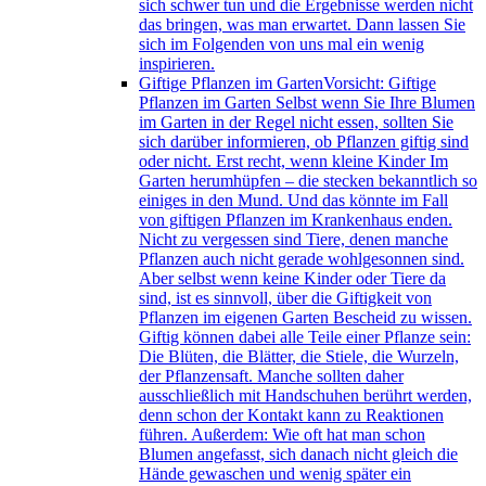
sich schwer tun und die Ergebnisse werden nicht
das bringen, was man erwartet. Dann lassen Sie
sich im Folgenden von uns mal ein wenig
inspirieren.
Giftige Pflanzen im Garten
Vorsicht: Giftige
Pflanzen im Garten Selbst wenn Sie Ihre Blumen
im Garten in der Regel nicht essen, sollten Sie
sich darüber informieren, ob Pflanzen giftig sind
oder nicht. Erst recht, wenn kleine Kinder Im
Garten herumhüpfen – die stecken bekanntlich so
einiges in den Mund. Und das könnte im Fall
von giftigen Pflanzen im Krankenhaus enden.
Nicht zu vergessen sind Tiere, denen manche
Pflanzen auch nicht gerade wohlgesonnen sind.
Aber selbst wenn keine Kinder oder Tiere da
sind, ist es sinnvoll, über die Giftigkeit von
Pflanzen im eigenen Garten Bescheid zu wissen.
Giftig können dabei alle Teile einer Pflanze sein:
Die Blüten, die Blätter, die Stiele, die Wurzeln,
der Pflanzensaft. Manche sollten daher
ausschließlich mit Handschuhen berührt werden,
denn schon der Kontakt kann zu Reaktionen
führen. Außerdem: Wie oft hat man schon
Blumen angefasst, sich danach nicht gleich die
Hände gewaschen und wenig später ein