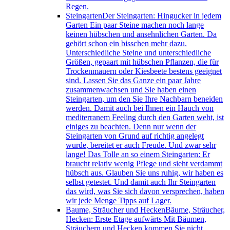
Regen.
Steingarten
Der Steingarten: Hingucker in jedem
Garten Ein paar Steine machen noch lange
keinen hübschen und ansehnlichen Garten. Da
gehört schon ein bisschen mehr dazu.
Unterschiedliche Steine und unterschiedliche
Größen, gepaart mit hübschen Pflanzen, die für
Trockenmauern oder Kiesbeete bestens geeignet
sind. Lassen Sie das Ganze ein paar Jahre
zusammenwachsen und Sie haben einen
Steingarten, um den Sie Ihre Nachbarn beneiden
werden. Damit auch bei Ihnen ein Hauch von
mediterranem Feeling durch den Garten weht, ist
einiges zu beachten. Denn nur wenn der
Steingarten von Grund auf richtig angelegt
wurde, bereitet er auch Freude. Und zwar sehr
lange! Das Tolle an so einem Steingarten: Er
braucht relativ wenig Pflege und sieht verdammt
hübsch aus. Glauben Sie uns ruhig, wir haben es
selbst getestet. Und damit auch Ihr Steingarten
das wird, was Sie sich davon versprechen, haben
wir jede Menge Tipps auf Lager.
Baume, Sträucher und Hecken
Bäume, Sträucher,
Hecken: Erste Etage aufwärts Mit Bäumen,
Sträuchern und Hecken kommen Sie nicht