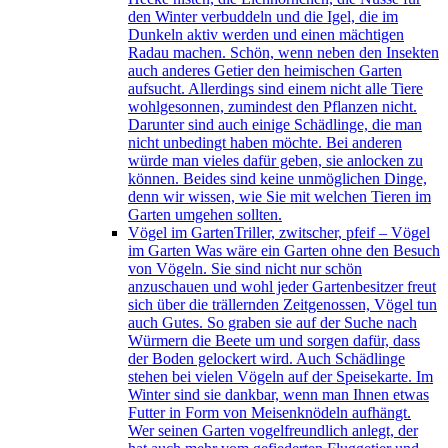
den Winter verbuddeln und die Igel, die im
Dunkeln aktiv werden und einen mächtigen
Radau machen. Schön, wenn neben den Insekten
auch anderes Getier den heimischen Garten
aufsucht. Allerdings sind einem nicht alle Tiere
wohlgesonnen, zumindest den Pflanzen nicht.
Darunter sind auch einige Schädlinge, die man
nicht unbedingt haben möchte. Bei anderen
würde man vieles dafür geben, sie anlocken zu
können. Beides sind keine unmöglichen Dinge,
denn wir wissen, wie Sie mit welchen Tieren im
Garten umgehen sollten.
Vögel im Garten
Triller, zwitscher, pfeif – Vögel
im Garten Was wäre ein Garten ohne den Besuch
von Vögeln. Sie sind nicht nur schön
anzuschauen und wohl jeder Gartenbesitzer freut
sich über die trällernden Zeitgenossen, Vögel tun
auch Gutes. So graben sie auf der Suche nach
Würmern die Beete um und sorgen dafür, dass
der Boden gelockert wird. Auch Schädlinge
stehen bei vielen Vögeln auf der Speisekarte. Im
Winter sind sie dankbar, wenn man Ihnen etwas
Futter in Form von Meisenknödeln aufhängt.
Wer seinen Garten vogelfreundlich anlegt, der