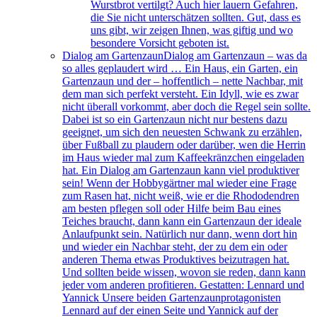
Wurstbrot vertilgt? Auch hier lauern Gefahren,
die Sie nicht unterschätzen sollten. Gut, dass es
uns gibt, wir zeigen Ihnen, was giftig und wo
besondere Vorsicht geboten ist.
Dialog am Gartenzaun
Dialog am Gartenzaun – was da
so alles geplaudert wird … Ein Haus, ein Garten, ein
Gartenzaun und der – hoffentlich – nette Nachbar, mit
dem man sich perfekt versteht. Ein Idyll, wie es zwar
nicht überall vorkommt, aber doch die Regel sein sollte.
Dabei ist so ein Gartenzaun nicht nur bestens dazu
geeignet, um sich den neuesten Schwank zu erzählen,
über Fußball zu plaudern oder darüber, wen die Herrin
im Haus wieder mal zum Kaffeekränzchen eingeladen
hat. Ein Dialog am Gartenzaun kann viel produktiver
sein! Wenn der Hobbygärtner mal wieder eine Frage
zum Rasen hat, nicht weiß, wie er die Rhododendren
am besten pflegen soll oder Hilfe beim Bau eines
Teiches braucht, dann kann ein Gartenzaun der ideale
Anlaufpunkt sein. Natürlich nur dann, wenn dort hin
und wieder ein Nachbar steht, der zu dem ein oder
anderen Thema etwas Produktives beizutragen hat.
Und sollten beide wissen, wovon sie reden, dann kann
jeder vom anderen profitieren. Gestatten: Lennard und
Yannick Unsere beiden Gartenzaunprotagonisten
Lennard auf der einen Seite und Yannick auf der