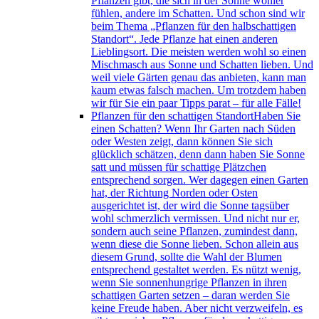
Pflanzen gibt, die sich in der Sonne wohler
fühlen, andere im Schatten. Und schon sind wir
beim Thema „Pflanzen für den halbschattigen
Standort“. Jede Pflanze hat einen anderen
Lieblingsort. Die meisten werden wohl so einen
Mischmasch aus Sonne und Schatten lieben. Und
weil viele Gärten genau das anbieten, kann man
kaum etwas falsch machen. Um trotzdem haben
wir für Sie ein paar Tipps parat – für alle Fälle!
Pflanzen für den schattigen Standort
Haben Sie
einen Schatten? Wenn Ihr Garten nach Süden
oder Westen zeigt, dann können Sie sich
glücklich schätzen, denn dann haben Sie Sonne
satt und müssen für schattige Plätzchen
entsprechend sorgen. Wer dagegen einen Garten
hat, der Richtung Norden oder Osten
ausgerichtet ist, der wird die Sonne tagsüber
wohl schmerzlich vermissen. Und nicht nur er,
sondern auch seine Pflanzen, zumindest dann,
wenn diese die Sonne lieben. Schon allein aus
diesem Grund, sollte die Wahl der Blumen
entsprechend gestaltet werden. Es nützt wenig,
wenn Sie sonnenhungrige Pflanzen in ihren
schattigen Garten setzen – daran werden Sie
keine Freude haben. Aber nicht verzweifeln, es