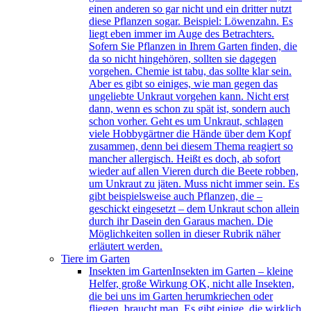
einen anderen so gar nicht und ein dritter nutzt
diese Pflanzen sogar. Beispiel: Löwenzahn. Es
liegt eben immer im Auge des Betrachters.
Sofern Sie Pflanzen in Ihrem Garten finden, die
da so nicht hingehören, sollten sie dagegen
vorgehen. Chemie ist tabu, das sollte klar sein.
Aber es gibt so einiges, wie man gegen das
ungeliebte Unkraut vorgehen kann. Nicht erst
dann, wenn es schon zu spät ist, sondern auch
schon vorher. Geht es um Unkraut, schlagen
viele Hobbygärtner die Hände über dem Kopf
zusammen, denn bei diesem Thema reagiert so
mancher allergisch. Heißt es doch, ab sofort
wieder auf allen Vieren durch die Beete robben,
um Unkraut zu jäten. Muss nicht immer sein. Es
gibt beispielsweise auch Pflanzen, die –
geschickt eingesetzt – dem Unkraut schon allein
durch ihr Dasein den Garaus machen. Die
Möglichkeiten sollen in dieser Rubrik näher
erläutert werden.
Tiere im Garten
Insekten im Garten
Insekten im Garten – kleine
Helfer, große Wirkung OK, nicht alle Insekten,
die bei uns im Garten herumkriechen oder
fliegen, braucht man. Es gibt einige, die wirklich