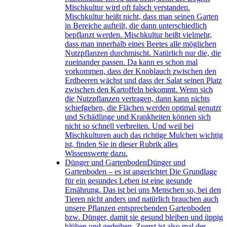
Mischkultur wird oft falsch verstanden.
Mischkultur heißt nicht, dass man seinen Garten
in Bereiche aufteilt, die dann unterschiedlich
bepflanzt werden. Mischkultur heißt vielmehr,
dass man innerhalb eines Beetes alle möglichen
Nutzpflanzen durchmischt. Natürlich nur die, die
zueinander passen. Da kann es schon mal
vorkommen, dass der Knoblauch zwischen den
Erdbeeren wächst und dass der Salat seinen Platz
zwischen den Kartoffeln bekommt. Wenn sich
die Nutzpflanzen vertragen, dann kann nichts
schiefgehen, die Flächen werden optimal genutzt
und Schädlinge und Krankheiten können sich
nicht so schnell verbreiten. Und weil bei
Mischkulturen auch das richtige Mulchen wichtig
ist, finden Sie in dieser Rubrik alles
Wissenswerte dazu.
Dünger und Gartenboden
Dünger und
Gartenboden – es ist angerichtet Die Grundlage
für ein gesundes Leben ist eine gesunde
Ernährung. Das ist bei uns Menschen so, bei den
Tieren nicht anders und natürlich brauchen auch
unsere Pflanzen entsprechenden Gartenboden
bzw. Dünger, damit sie gesund bleiben und üppig
blühen und gedeihen. Zuerst ist also mal der