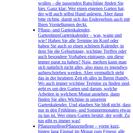
wollen – die passenden Ratschläge finden Sie
hier. Ganz klar: Wer einen eigenen Garten hat,
der will auch selbst Hand anlegen. Aber dann
bitte richtig, damit sich das Endergebnis auch mit
Ihren Vorstellungen deckt.
Pflanz- und Gartenkalender,
Gartentipps
Gartenkalender – was, wann und
wie? Haben Sie alle Termine im Kopf oder
haben Sie auch so einen schönen Kalender, in
dem Sie die Geburtstage, wichtige Treffen oder
auch besondere Vorhaben eintragen, um diese
immer parat zu haben? Naja, merken kann man
sich natürlich nicht alles, also muss es irgendwo
aufgeschrieben werden. Aber vermutlich steht
das in der heutigen Zeit eh alles in Ihrem Handy.
Wo auch immer wichtige Termine zu finden sind,
geht es um den Garten und darum, welche
Arbeiten in welchem Monat anstehen, dann
finden Sie alles Wichtige in unserem
Gartenkalender. Und glauben Sie bloß nicht, dass
nur in den Frühlings- und Sommermonaten etwas
zu tun ist. Wer einen Garten besitzt, der weiß: Zu
tun gibt es immer was!
Pflanzenpflege
Pflanzenpflege – vorne kurz,
hinten lang Einmal im Monat zum Friseur, alle