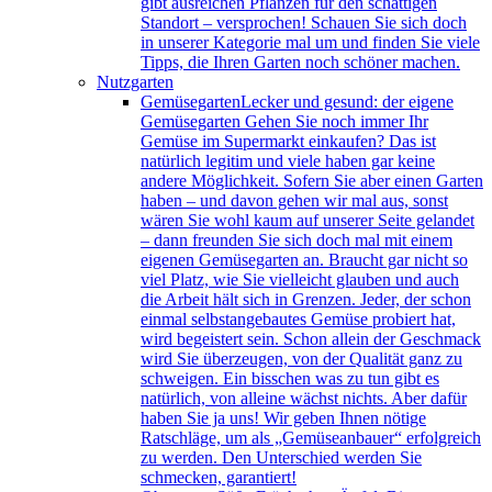
gibt ausreichen Pflanzen für den schattigen
Standort – versprochen! Schauen Sie sich doch
in unserer Kategorie mal um und finden Sie viele
Tipps, die Ihren Garten noch schöner machen.
Nutzgarten
Gemüsegarten
Lecker und gesund: der eigene
Gemüsegarten Gehen Sie noch immer Ihr
Gemüse im Supermarkt einkaufen? Das ist
natürlich legitim und viele haben gar keine
andere Möglichkeit. Sofern Sie aber einen Garten
haben – und davon gehen wir mal aus, sonst
wären Sie wohl kaum auf unserer Seite gelandet
– dann freunden Sie sich doch mal mit einem
eigenen Gemüsegarten an. Braucht gar nicht so
viel Platz, wie Sie vielleicht glauben und auch
die Arbeit hält sich in Grenzen. Jeder, der schon
einmal selbstangebautes Gemüse probiert hat,
wird begeistert sein. Schon allein der Geschmack
wird Sie überzeugen, von der Qualität ganz zu
schweigen. Ein bisschen was zu tun gibt es
natürlich, von alleine wächst nichts. Aber dafür
haben Sie ja uns! Wir geben Ihnen nötige
Ratschläge, um als „Gemüseanbauer“ erfolgreich
zu werden. Den Unterschied werden Sie
schmecken, garantiert!