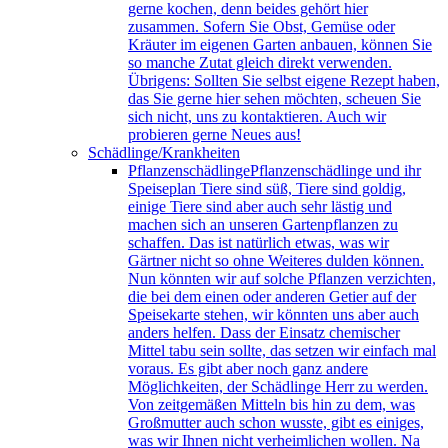
gerne kochen, denn beides gehört hier
zusammen. Sofern Sie Obst, Gemüse oder
Kräuter im eigenen Garten anbauen, können Sie
so manche Zutat gleich direkt verwenden.
Übrigens: Sollten Sie selbst eigene Rezept haben,
das Sie gerne hier sehen möchten, scheuen Sie
sich nicht, uns zu kontaktieren. Auch wir
probieren gerne Neues aus!
Schädlinge/Krankheiten
Pflanzenschädlinge
Pflanzenschädlinge und ihr
Speiseplan Tiere sind süß, Tiere sind goldig,
einige Tiere sind aber auch sehr lästig und
machen sich an unseren Gartenpflanzen zu
schaffen. Das ist natürlich etwas, was wir
Gärtner nicht so ohne Weiteres dulden können.
Nun könnten wir auf solche Pflanzen verzichten,
die bei dem einen oder anderen Getier auf der
Speisekarte stehen, wir könnten uns aber auch
anders helfen. Dass der Einsatz chemischer
Mittel tabu sein sollte, das setzen wir einfach mal
voraus. Es gibt aber noch ganz andere
Möglichkeiten, der Schädlinge Herr zu werden.
Von zeitgemäßen Mitteln bis hin zu dem, was
Großmutter auch schon wusste, gibt es einiges,
was wir Ihnen nicht verheimlichen wollen. Na