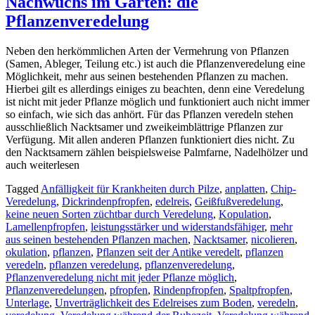
Nachwuchs im Garten: die
Pflanzenveredelung
Neben den herkömmlichen Arten der Vermehrung von Pflanzen
(Samen, Ableger, Teilung etc.) ist auch die Pflanzenveredelung eine
Möglichkeit, mehr aus seinen bestehenden Pflanzen zu machen.
Hierbei gilt es allerdings einiges zu beachten, denn eine Veredelung
ist nicht mit jeder Pflanze möglich und funktioniert auch nicht immer
so einfach, wie sich das anhört. Für das Pflanzen veredeln stehen
ausschließlich Nacktsamer und zweikeimblättrige Pflanzen zur
Verfügung. Mit allen anderen Pflanzen funktioniert dies nicht. Zu
den Nacktsamern zählen beispielsweise Palmfarne, Nadelhölzer und
auch weiterlesen
Tagged
Anfälligkeit für Krankheiten durch Pilze
,
anplatten
,
Chip-
Veredelung
,
Dickrindenpfropfen
,
edelreis
,
Geißfußveredelung
,
keine neuen Sorten züchtbar durch Veredelung
,
Kopulation
,
Lamellenpfropfen
,
leistungsstärker und widerstandsfähiger
,
mehr
aus seinen bestehenden Pflanzen machen
,
Nacktsamer
,
nicolieren
,
okulation
,
pflanzen
,
Pflanzen seit der Antike veredelt
,
pflanzen
veredeln
,
pflanzen veredelung
,
pflanzenveredelung
,
Pflanzenveredelung nicht mit jeder Pflanze möglich
,
Pflanzenveredelungen
,
pfropfen
,
Rindenpfropfen
,
Spaltpfropfen
,
Unterlage
,
Unverträglichkeit des Edelreises zum Boden
,
veredeln
,