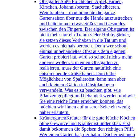
Obstgarten
Süße Früchtchen Äpfel, Birnen,
Kirschen, Johannisbeeren, Stachelbeeren,
Weintrauben – man bräuchte die ganze
Gartensaison über nur die Hände auszustrecken
und hätte immer etwas Süßes und Gesundes
zwischen den Fingern. Der eigene Obstgarten ist
nicht mehr nur ein Traum vieler Hobbygärtner,
sie setzen dieses Vorhaben in die Tat um und
werden es niemals bereuen. Denn wer schon
einmal unbehandeltes Obst aus dem eigenen
Garten probiert hat, wird so schnell nichts mehr
anderes wollen. Um einen Obstgarten zu
realisieren, muss der Garten natürlich eine
entsprechende Größe haben. Durch die
Möglichkeit von Spalierobst, kann man aber
auch kleinere Gärten in Obstplantagen
verwandeln. Was es zu beachten gibt, wie
Pflanzen gepflegt und behandelt werden und wie
Sie eine reiche Ernte erreichen können, das
möchten wir Ihnen auf unserer Seite ein wenig
näher erläutern.
Kräutergarten
Kräuter für die gute Küche Kochen
ohne Gewürze und Kräuter ist undenkbar. Erst
damit bekommen die Speisen den richtigen Pfiff.
Wer einen Garten hat, der hat mit Sicherheit auch