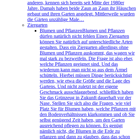
anderen, kennen sich bereits seit Mitte der 1980er
Jahre. Damals haben beide Zaun an Zaun ihr Häuschen
gebaut und ihren Garten angelegt. Mittlerweile wurden
die Gärten unzählige Male…
Ziergarten
Blumen und Pflanzen
Blumen und Pflanzen
dürfen natürlich nicht fehlen Einen Ziergarten
können Sie natürlich auf unterschiedliche Arten
gestalten. Dass ein Ziergarten allerdings ohne
Blumen und Pflanzen auskommt, das wagen wir
mal stark zu bezweifeln. Die Frage ist also eher,
welche Pflanzen geeignet sind. Und das
wiederum kann man nicht so aus dem Ärmel
schütteln. Hierbei müssen Dinge berücksichtigt
werden, wie etwa die Größe und die Lage des
Gartens. Und nicht zuletzt ist der eigene
Geschmack ausschlaggebend, schließlich haben
Sie das Grünzeug in Zukunft dauerhaft vor der
Nase. Stellen Sie sich also die Fragen, wie viel
Platz Sie für Blumen haben, welche Pflanzen mit
den Bodenverhältnissen klarkommen und ob Sie
selbst genügend Zeit haben, um den Garten
ausreichend pflegen zu können. Es genügt
nämlich nicht, die Blumen in die Erde zu
pflanzen und dann zu glauben, dass das schon