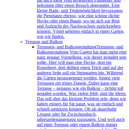
hat auch mehr vom gefiederten Fluggetier und
bekommt öfter einen Besuch abgestattet. Eine
kleine Bade- und Trinkmöglichkeit bevorzugen
die Piepmatze ebenso, wie eine schöne dichte
Hecke oder einen Baum, wo sie sich zur Brut
und Aufzucht des Nachwuchses zurückziehen
können. Vögel gehören einfach in einen Garten,
wie wir finden.
Terrasse und Balkon
Terrassen- und Balkongestaltung
Terrassen- und
Balkongestaltung Vom Garten hat man meist eine
ganz genaue Vorstellung, wie dieser gestaltet sein
sollte. Hier will man eine Hecke, dort ein
Rosenbeet, dort drüben einen Teich und auf der
anderen Seite soll ein Steingarten hin. Während
die Gärten herausgeputzt werden, fristen viele
Terrassen ein tristes Dasein. Dabei kann eine
Terrasse – genauso wie ein Balkon – richtig toll
gestaltet werden. Was vielen fehlt, sind die Ideen.
Das soll aber das kleinste Problem sein, denn wir
haben einiges für Sie parat, was sie einfach und
schnell umsetzen können. Ob als dauerhafte
Lösung oder für Zwischendurch,
jahreszeitenangepasst sozusagen. Und weil auch
auf einer Terrasse oder einem Balkon immer