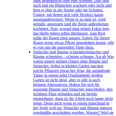
stark beansprucht oder eher weniger. Darf dort
auch mal ein Blümchen wachsen oder nicht und
liegt er eher in der Sonne oder im Schatten.
Fragen, mit denen sich viele Besitzer kaum
auseinandersetzen. Wenn er zu lang ist, wird
gemäht, ansonsten sind die Beete außenherum
wichtiger. Nun, worauf man seinen Fokus legt,
das bleibt jedem selbst überlassen, zum Rest
sollte der Rasen eben passen. Sofern Sie Ihrem
Rasen gerne etwas Pflege angedeihen lassen, gibt
es von uns die passenden Tipps dazu.
Sträucher und Bäume schneiden
Sträucher und
Bäume schneiden – schnipp schnapp, Ast ab Was
wären unsere grünen Oasen ohne Bäume und
Sträucher. Selbst in kleinen Gärten machen
solche Pflanzen etwas her. Klar, die ausladende
Tanne in einem zehn Quadratmeter großen
Garten ist nicht ideal, aber es gibt ja auch
kleinere Alternativen. Haben Sie sich für
passende Bäume und Sträucher entschieden, den
richtigen Platz gefunden und sie bereits
eingepflanzt, dann ist die Arbeit noch lange nicht
getan. Denn auch wenn es einem manchmal in
der Seele weh tut: Sträucher und Bäume müssen
regelmäßig geschnitten werden. Warum? Weil sie