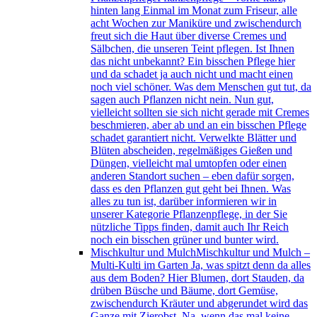
hinten lang Einmal im Monat zum Friseur, alle
acht Wochen zur Maniküre und zwischendurch
freut sich die Haut über diverse Cremes und
Sälbchen, die unseren Teint pflegen. Ist Ihnen
das nicht unbekannt? Ein bisschen Pflege hier
und da schadet ja auch nicht und macht einen
noch viel schöner. Was dem Menschen gut tut, da
sagen auch Pflanzen nicht nein. Nun gut,
vielleicht sollten sie sich nicht gerade mit Cremes
beschmieren, aber ab und an ein bisschen Pflege
schadet garantiert nicht. Verwelkte Blätter und
Blüten abscheiden, regelmäßiges Gießen und
Düngen, vielleicht mal umtopfen oder einen
anderen Standort suchen – eben dafür sorgen,
dass es den Pflanzen gut geht bei Ihnen. Was
alles zu tun ist, darüber informieren wir in
unserer Kategorie Pflanzenpflege, in der Sie
nützliche Tipps finden, damit auch Ihr Reich
noch ein bisschen grüner und bunter wird.
Mischkultur und Mulch
Mischkultur und Mulch –
Multi-Kulti im Garten Ja, was spitzt denn da alles
aus dem Boden? Hier Blumen, dort Stauden, da
drüben Büsche und Bäume, dort Gemüse,
zwischendurch Kräuter und abgerundet wird das
Ganze mit Zierobst. Na, wenn das mal keine