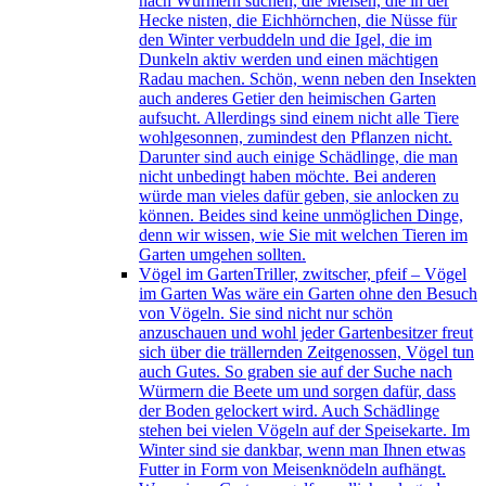
nach Würmern suchen, die Meisen, die in der
Hecke nisten, die Eichhörnchen, die Nüsse für
den Winter verbuddeln und die Igel, die im
Dunkeln aktiv werden und einen mächtigen
Radau machen. Schön, wenn neben den Insekten
auch anderes Getier den heimischen Garten
aufsucht. Allerdings sind einem nicht alle Tiere
wohlgesonnen, zumindest den Pflanzen nicht.
Darunter sind auch einige Schädlinge, die man
nicht unbedingt haben möchte. Bei anderen
würde man vieles dafür geben, sie anlocken zu
können. Beides sind keine unmöglichen Dinge,
denn wir wissen, wie Sie mit welchen Tieren im
Garten umgehen sollten.
Vögel im Garten
Triller, zwitscher, pfeif – Vögel
im Garten Was wäre ein Garten ohne den Besuch
von Vögeln. Sie sind nicht nur schön
anzuschauen und wohl jeder Gartenbesitzer freut
sich über die trällernden Zeitgenossen, Vögel tun
auch Gutes. So graben sie auf der Suche nach
Würmern die Beete um und sorgen dafür, dass
der Boden gelockert wird. Auch Schädlinge
stehen bei vielen Vögeln auf der Speisekarte. Im
Winter sind sie dankbar, wenn man Ihnen etwas
Futter in Form von Meisenknödeln aufhängt.