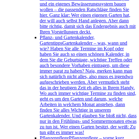
und ein eigenes Bewässerungssystem bauen
wollen – die passenden Ratschläge finden Sie
hier. Ganz klar: Wer einen eigenen Garten hat,
der will auch selbst Hand anlegen. Aber dann
bitte richtig, damit sich das Endergebnis auch mit
Ihren Vorstellungen deckt.
Pflanz- und Gartenkalender,
Gartentipps
Gartenkalender – was, wann und
wie? Haben Sie alle Termine im Kopf oder
haben Sie auch so einen schönen Kalender, in
dem Sie die Geburtstage, wichtige Treffen oder
auch besondere Vorhaben eintragen, um diese
immer parat zu haben? Naja, merken kann man
sich natürlich nicht alles, also muss es irgendwo
aufgeschrieben werden. Aber vermutlich steht
das in der heutigen Zeit eh alles in Ihrem Handy.
Wo auch immer wichtige Termine zu finden sind,
geht es um den Garten und darum, welche
Arbeiten in welchem Monat anstehen, dann
finden Sie alles Wichtige in unserem
Gartenkalender. Und glauben Sie bloß nicht, dass
nur in den Frühlings- und Sommermonaten etwas
zu tun ist. Wer einen Garten besitzt, der weiß: Zu
tun gibt es immer was!
Pflanzenpflege
Pflanzenpflege – vorne kurz,