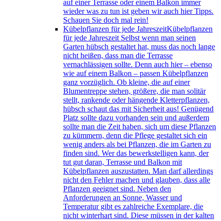
auf einer Terrasse oder einem Balkon immer
wieder was zu tun ist geben wir auch hier Tipps.
Schauen Sie doch mal rein!
Kübelpflanzen für jede Jahreszeit
Kübelpflanzen
für jede Jahreszeit Selbst wenn man seinen
Garten hübsch gestaltet hat, muss das noch lange
nicht heißen, dass man die Terrasse
vernachlässigen sollte. Denn auch hier – ebenso
wie auf einem Balkon – passen Kübelpflanzen
ganz vorzüglich. Ob kleine, die auf einer
Blumentreppe stehen, größere, die man solitär
stellt, rankende oder hängende Kletterpflanzen,
hübsch schaut das mit Sicherheit aus! Genügend
Platz sollte dazu vorhanden sein und außerdem
sollte man die Zeit haben, sich um diese Pflanzen
zu kümmern, denn die Pflege gestaltet sich ein
wenig anders als bei Pflanzen, die im Garten zu
finden sind. Wer das bewerkstelligen kann, der
tut gut daran, Terrasse und Balkon mit
Kübelpflanzen auszustatten. Man darf allerdings
nicht den Fehler machen und glauben, dass alle
Pflanzen geeignet sind. Neben den
Anforderungen an Sonne, Wasser und
Temperatur gibt es zahlreiche Exemplare, die
nicht winterhart sind. Diese müssen in der kalten