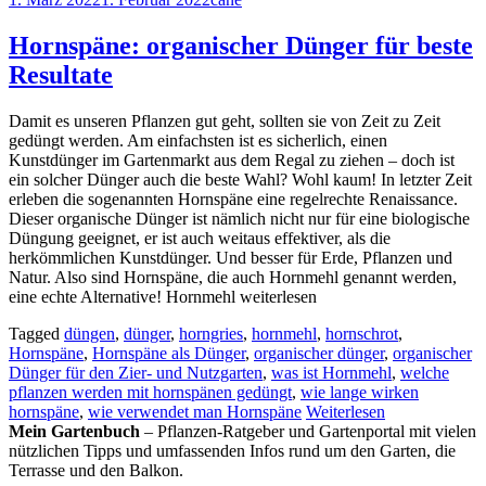
Hornspäne: organischer Dünger für beste
Resultate
Damit es unseren Pflanzen gut geht, sollten sie von Zeit zu Zeit
gedüngt werden. Am einfachsten ist es sicherlich, einen
Kunstdünger im Gartenmarkt aus dem Regal zu ziehen – doch ist
ein solcher Dünger auch die beste Wahl? Wohl kaum! In letzter Zeit
erleben die sogenannten Hornspäne eine regelrechte Renaissance.
Dieser organische Dünger ist nämlich nicht nur für eine biologische
Düngung geeignet, er ist auch weitaus effektiver, als die
herkömmlichen Kunstdünger. Und besser für Erde, Pflanzen und
Natur. Also sind Hornspäne, die auch Hornmehl genannt werden,
eine echte Alternative! Hornmehl weiterlesen
Tagged
düngen
,
dünger
,
horngries
,
hornmehl
,
hornschrot
,
Hornspäne
,
Hornspäne als Dünger
,
organischer dünger
,
organischer
Dünger für den Zier- und Nutzgarten
,
was ist Hornmehl
,
welche
pflanzen werden mit hornspänen gedüngt
,
wie lange wirken
hornspäne
,
wie verwendet man Hornspäne
Weiterlesen
Mein Gartenbuch
– Pflanzen-Ratgeber und Gartenportal mit vielen
nützlichen Tipps und umfassenden Infos rund um den Garten, die
Terrasse und den Balkon.