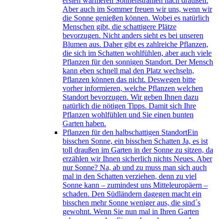
ersten wärmeren Sonnenstrahlen nach draußen.
Aber auch im Sommer freuen wir uns, wenn wir
die Sonne genießen können. Wobei es natürlich
Menschen gibt, die schattigere Plätze
bevorzugen. Nicht anders sieht es bei unseren
Blumen aus. Daher gibt es zahlreiche Pflanzen,
die sich im Schatten wohlfühlen, aber auch viele
Pflanzen für den sonnigen Standort. Der Mensch
kann eben schnell mal den Platz wechseln,
Pflanzen können das nicht. Deswegen bitte
vorher informieren, welche Pflanzen welchen
Standort bevorzugen. Wir geben Ihnen dazu
natürlich die nötigen Tipps. Damit sich Ihre
Pflanzen wohlfühlen und Sie einen bunten
Garten haben.
Pflanzen für den halbschattigen Standort
Ein
bisschen Sonne, ein bisschen Schatten Ja, es ist
toll draußen im Garten in der Sonne zu sitzen, da
erzählen wir Ihnen sicherlich nichts Neues. Aber
nur Sonne? Na, ab und zu muss man sich auch
mal in den Schatten verziehen, denn zu viel
Sonne kann – zumindest uns Mitteleuropäern –
schaden. Den Südländern dagegen macht ein
bisschen mehr Sonne weniger aus, die sind´s
gewohnt. Wenn Sie nun mal in Ihren Garten