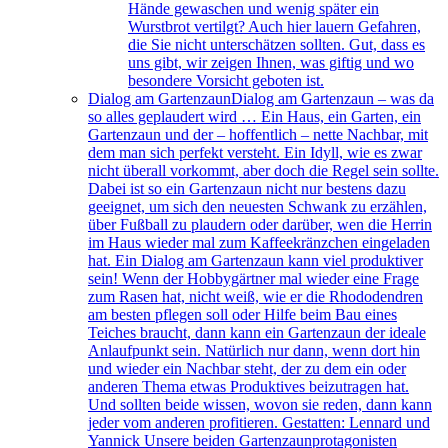
Hände gewaschen und wenig später ein
Wurstbrot vertilgt? Auch hier lauern Gefahren,
die Sie nicht unterschätzen sollten. Gut, dass es
uns gibt, wir zeigen Ihnen, was giftig und wo
besondere Vorsicht geboten ist.
Dialog am Gartenzaun
Dialog am Gartenzaun – was da
so alles geplaudert wird … Ein Haus, ein Garten, ein
Gartenzaun und der – hoffentlich – nette Nachbar, mit
dem man sich perfekt versteht. Ein Idyll, wie es zwar
nicht überall vorkommt, aber doch die Regel sein sollte.
Dabei ist so ein Gartenzaun nicht nur bestens dazu
geeignet, um sich den neuesten Schwank zu erzählen,
über Fußball zu plaudern oder darüber, wen die Herrin
im Haus wieder mal zum Kaffeekränzchen eingeladen
hat. Ein Dialog am Gartenzaun kann viel produktiver
sein! Wenn der Hobbygärtner mal wieder eine Frage
zum Rasen hat, nicht weiß, wie er die Rhododendren
am besten pflegen soll oder Hilfe beim Bau eines
Teiches braucht, dann kann ein Gartenzaun der ideale
Anlaufpunkt sein. Natürlich nur dann, wenn dort hin
und wieder ein Nachbar steht, der zu dem ein oder
anderen Thema etwas Produktives beizutragen hat.
Und sollten beide wissen, wovon sie reden, dann kann
jeder vom anderen profitieren. Gestatten: Lennard und
Yannick Unsere beiden Gartenzaunprotagonisten