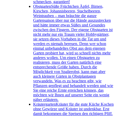
schmecken, garantiert!
Obstgarten
Süße Früchtchen Äpfel, Birnen,
Kirschen, Johannisbeeren, Stachelbeeren,
Weintrauben – man bräuchte die ganze
Gartensaison über nur die Hände auszustrecken
und hätte immer etwas Süßes und Gesundes
zwischen den Fingern. Der eigene Obstgarten ist
nicht mehr nur ein Traum vieler Hobbygärtner,
sie setzen dieses Vorhaben in die Tat um und
werden es niemals bereuen. Denn wer schon
einmal unbehandeltes Obst aus dem eigenen
Garten probiert hat, wird so schnell nichts mehr
anderes wollen. Um einen Obstgarten zu
realisieren, muss der Garten natürlich eine
entsprechende Größe haben. Durch die
Möglichkeit von Spalierobst, kann man aber
auch kleinere Gärten in Obstplantagen
verwandeln. Was es zu beachten gibt, wie
Pflanzen gepflegt und behandelt werden und wie
Sie eine reiche Ernte erreichen können, das
möchten wir Ihnen auf unserer Seite ein wenig
näher erläutern.
Kräutergarten
Kräuter für die gute Küche Kochen
ohne Gewürze und Kräuter ist undenkbar. Erst
damit bekommen die Speisen den richtigen Pfiff.