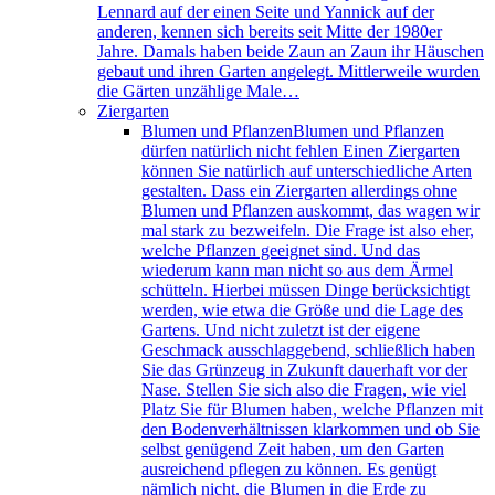
Lennard auf der einen Seite und Yannick auf der
anderen, kennen sich bereits seit Mitte der 1980er
Jahre. Damals haben beide Zaun an Zaun ihr Häuschen
gebaut und ihren Garten angelegt. Mittlerweile wurden
die Gärten unzählige Male…
Ziergarten
Blumen und Pflanzen
Blumen und Pflanzen
dürfen natürlich nicht fehlen Einen Ziergarten
können Sie natürlich auf unterschiedliche Arten
gestalten. Dass ein Ziergarten allerdings ohne
Blumen und Pflanzen auskommt, das wagen wir
mal stark zu bezweifeln. Die Frage ist also eher,
welche Pflanzen geeignet sind. Und das
wiederum kann man nicht so aus dem Ärmel
schütteln. Hierbei müssen Dinge berücksichtigt
werden, wie etwa die Größe und die Lage des
Gartens. Und nicht zuletzt ist der eigene
Geschmack ausschlaggebend, schließlich haben
Sie das Grünzeug in Zukunft dauerhaft vor der
Nase. Stellen Sie sich also die Fragen, wie viel
Platz Sie für Blumen haben, welche Pflanzen mit
den Bodenverhältnissen klarkommen und ob Sie
selbst genügend Zeit haben, um den Garten
ausreichend pflegen zu können. Es genügt
nämlich nicht, die Blumen in die Erde zu