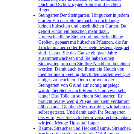
Dach und Schutz gegen Sonne und leichten
Regen.
Steingarten
Der Steingarten: Hingucker in jedem
Garten Ein paar Steine machen noch lange
keinen hübschen und ansehnlichen Garten. Da
gehört schon ein bisschen mehr dazu.
Unterschiedliche Steine und unterschiedliche
Größen, gepaart mit hübschen Pflanzen, die für
Trockenmauern oder Kiesbeete bestens geeignet
sind. Lassen Sie das Ganze ein paar Jahre
zusammenwachsen und Sie haben einen
Steingarten, um den Sie Ihre Nachbarn beneiden
werden. Damit auch bei Ihnen ein Hauch von
mediterranem Feeling durch den Garten weht, ist
einiges zu beachten. Denn nur wenn der
Steingarten von Grund auf richtig angelegt
wurde, bereitet er auch Freude. Und zwar sehr
lange! Das Tolle an so einem Steingarten: Er
braucht relativ wenig Pflege und sieht verdammt
hübsch aus. Glauben Sie uns ruhig, wir haben es
selbst getestet. Und damit auch Ihr Steingarten
das wird, was Sie sich davon versprechen, haben
wir jede Menge Tipps auf Lager.
Baume, Sträucher und Hecken
Bäume, Sträucher,
Hecken: Erste Etage aufwärts Mit Bäumen,