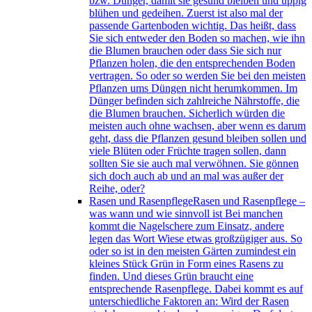
bzw. Dünger, damit sie gesund bleiben und üppig
blühen und gedeihen. Zuerst ist also mal der
passende Gartenboden wichtig. Das heißt, dass
Sie sich entweder den Boden so machen, wie ihn
die Blumen brauchen oder dass Sie sich nur
Pflanzen holen, die den entsprechenden Boden
vertragen. So oder so werden Sie bei den meisten
Pflanzen ums Düngen nicht herumkommen. Im
Dünger befinden sich zahlreiche Nährstoffe, die
die Blumen brauchen. Sicherlich würden die
meisten auch ohne wachsen, aber wenn es darum
geht, dass die Pflanzen gesund bleiben sollen und
viele Blüten oder Früchte tragen sollen, dann
sollten Sie sie auch mal verwöhnen. Sie gönnen
sich doch auch ab und an mal was außer der
Reihe, oder?
Rasen und Rasenpflege
Rasen und Rasenpflege –
was wann und wie sinnvoll ist Bei manchen
kommt die Nagelschere zum Einsatz, andere
legen das Wort Wiese etwas großzügiger aus. So
oder so ist in den meisten Gärten zumindest ein
kleines Stück Grün in Form eines Rasens zu
finden. Und dieses Grün braucht eine
entsprechende Rasenpflege. Dabei kommt es auf
unterschiedliche Faktoren an: Wird der Rasen