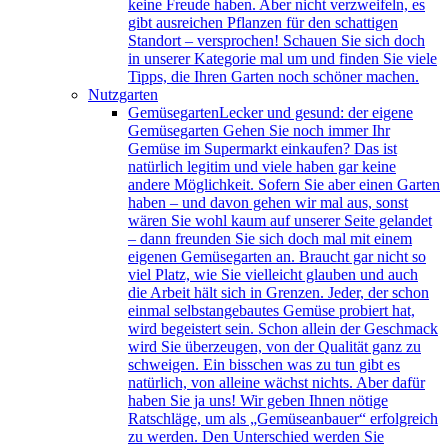
keine Freude haben. Aber nicht verzweifeln, es
gibt ausreichen Pflanzen für den schattigen
Standort – versprochen! Schauen Sie sich doch
in unserer Kategorie mal um und finden Sie viele
Tipps, die Ihren Garten noch schöner machen.
Nutzgarten
Gemüsegarten
Lecker und gesund: der eigene
Gemüsegarten Gehen Sie noch immer Ihr
Gemüse im Supermarkt einkaufen? Das ist
natürlich legitim und viele haben gar keine
andere Möglichkeit. Sofern Sie aber einen Garten
haben – und davon gehen wir mal aus, sonst
wären Sie wohl kaum auf unserer Seite gelandet
– dann freunden Sie sich doch mal mit einem
eigenen Gemüsegarten an. Braucht gar nicht so
viel Platz, wie Sie vielleicht glauben und auch
die Arbeit hält sich in Grenzen. Jeder, der schon
einmal selbstangebautes Gemüse probiert hat,
wird begeistert sein. Schon allein der Geschmack
wird Sie überzeugen, von der Qualität ganz zu
schweigen. Ein bisschen was zu tun gibt es
natürlich, von alleine wächst nichts. Aber dafür
haben Sie ja uns! Wir geben Ihnen nötige
Ratschläge, um als „Gemüseanbauer“ erfolgreich
zu werden. Den Unterschied werden Sie