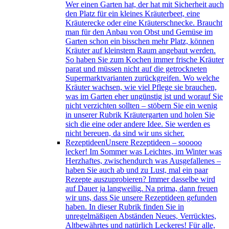
Wer einen Garten hat, der hat mit Sicherheit auch
den Platz für ein kleines Kräuterbeet, eine
Kräuterecke oder eine Kräuterschnecke. Braucht
man für den Anbau von Obst und Gemüse im
Garten schon ein bisschen mehr Platz, können
Kräuter auf kleinstem Raum angebaut werden.
So haben Sie zum Kochen immer frische Kräuter
parat und müssen nicht auf die getrockneten
Supermarktvarianten zurückgreifen. Wo welche
Kräuter wachsen, wie viel Pflege sie brauchen,
was im Garten eher ungünstig ist und worauf Sie
nicht verzichten sollten – stöbern Sie ein wenig
in unserer Rubrik Kräutergarten und holen Sie
sich die eine oder andere Idee. Sie werden es
nicht bereuen, da sind wir uns sicher.
Rezeptideen
Unsere Rezeptideen – sooooo
lecker! Im Sommer was Leichtes, im Winter was
Herzhaftes, zwischendurch was Ausgefallenes –
haben Sie auch ab und zu Lust, mal ein paar
Rezepte auszuprobieren? Immer dasselbe wird
auf Dauer ja langweilig. Na prima, dann freuen
wir uns, dass Sie unsere Rezeptideen gefunden
haben. In dieser Rubrik finden Sie in
unregelmäßigen Abständen Neues, Verrücktes,
Altbewährtes und natürlich Leckeres! Für alle,