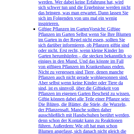
werden. Wer dabei keine Erfahrung hat, wird
sich schwer tun und die Ergebnisse werden nicht
das bringen, was man erwartet. Dann lassen Sie
sich im Folgenden von uns mal ein wenig
inspirieren.
Giftige Pflanzen im Garten
Vorsicht: Giftige
Pflanzen im Garten Selbst wenn Sie Ihre Blumen
im Garten in der Regel nicht essen, sollten Sie
sich darüber informieren, ob Pflanzen giftig sind
oder nicht. Erst recht, wenn kleine Kinder Im
Garten herumhüpfen – die stecken bekanntlich so
einiges in den Mund. Und das könnte im Fall
von giftigen Pflanzen im Krankenhaus enden.
Nicht zu vergessen sind Tiere, denen manche
Pflanzen auch nicht gerade wohlgesonnen sind.
Aber selbst wenn keine Kinder oder Tiere da
sind, ist es sinnvoll, über die Giftigkeit von
Pflanzen im eigenen Garten Bescheid zu wissen.
Giftig können dabei alle Teile einer Pflanze sein:
Die Blüten, die Blätter, die Stiele, die Wurzeln,
der Pflanzensaft. Manche sollten daher
ausschließlich mit Handschuhen berührt werden,
denn schon der Kontakt kann zu Reaktionen
führen. Außerdem: Wie oft hat man schon
Blumen angefasst, sich danach nicht gleich die