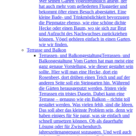
Wer seinen Garten vogelfreundlich anlegt, der
hat auch mehr vom gefiederten Fluggetier und
bekommt öfter einen Besuch abgestattet. Eine
kleine Bade- und Trinkmöglichkeit bevorzugen
die Piepmatze ebenso, wie eine schöne dichte
Hecke oder einen Baum, wo sie sich zur Brut
und Aufzucht des Nachwuchses zurückziehen
können. Vögel gehören einfach in einen Garten,
wie wir finden.
Terrasse und Balkon
Terrassen- und Balkongestaltung
Terrassen- und
Balkongestaltung Vom Garten hat man meist eine
ganz genaue Vorstellung, wie dieser gestaltet sein
sollte. Hier will man eine Hecke, dort ein
Rosenbeet, dort drüben einen Teich und auf der
anderen Seite soll ein Steingarten hin. Während
die Gärten herausgeputzt werden, fristen viele
Terrassen ein tristes Dasein. Dabei kann eine
Terrasse – genauso wie ein Balkon – richtig toll
gestaltet werden. Was vielen fehlt, sind die Ideen.
Das soll aber das kleinste Problem sein, denn wir
haben einiges für Sie parat, was sie einfach und
schnell umsetzen können. Ob als dauerhafte
Lösung oder für Zwischendurch,
jahreszeitenangepasst sozusagen. Und weil auch