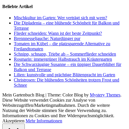
Beliebte Artikel
Mischkultur im Garten: Wer verträgt sich mit wem?
Die Dipladenia – eine blühende Schönheit für Balkon und
Terrasse
Flieder schneiden: Wann ist der beste Zeitpunkt?
Brennnesseljauche: Naturdünger pur
Tomaten im Kübel – die platzsparende Alternative zu
Freilandtomaten
Schnipp, schnapp, Triebe ab – Sommerflieder schneiden
Rosmarin: immergrüner Halbstrauch im Kräutergarten
Die Schwarzäugige Susanne – ein üppiger Dauerblüher für
Balkon und Terrasse
Lilien: kunstvolle und prächtige Blütenpracht im Garten
Christrosen: Die blühenden Schönheiten trotzen Frost und
Schnee
Mein Gartenbuch Blog
|
Theme: Color Blog by
Mystery Themes
.
Diese Website verwendet Cookies zur Analyse von
Websitezugriffen/Marketingmaßnahmen. Durch die weitere
Nutzung der Website stimmen Sie dieser Verwendung zu.
Informationen zu Cookies und Ihre Widerspruchsmöglichkeit.
Akzeptieren
Mehr Informationen