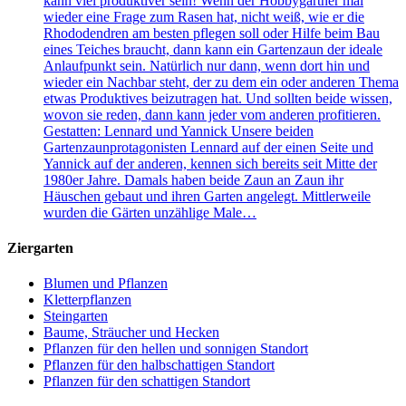
kann viel produktiver sein! Wenn der Hobbygärtner mal
wieder eine Frage zum Rasen hat, nicht weiß, wie er die
Rhododendren am besten pflegen soll oder Hilfe beim Bau
eines Teiches braucht, dann kann ein Gartenzaun der ideale
Anlaufpunkt sein. Natürlich nur dann, wenn dort hin und
wieder ein Nachbar steht, der zu dem ein oder anderen Thema
etwas Produktives beizutragen hat. Und sollten beide wissen,
wovon sie reden, dann kann jeder vom anderen profitieren.
Gestatten: Lennard und Yannick Unsere beiden
Gartenzaunprotagonisten Lennard auf der einen Seite und
Yannick auf der anderen, kennen sich bereits seit Mitte der
1980er Jahre. Damals haben beide Zaun an Zaun ihr
Häuschen gebaut und ihren Garten angelegt. Mittlerweile
wurden die Gärten unzählige Male…
Ziergarten
Blumen und Pflanzen
Kletterpflanzen
Steingarten
Baume, Sträucher und Hecken
Pflanzen für den hellen und sonnigen Standort
Pflanzen für den halbschattigen Standort
Pflanzen für den schattigen Standort