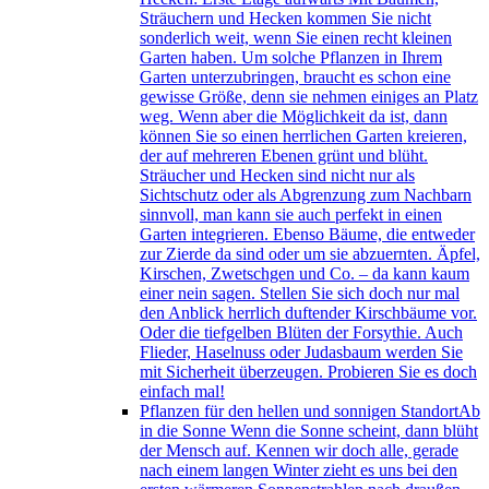
Sträuchern und Hecken kommen Sie nicht
sonderlich weit, wenn Sie einen recht kleinen
Garten haben. Um solche Pflanzen in Ihrem
Garten unterzubringen, braucht es schon eine
gewisse Größe, denn sie nehmen einiges an Platz
weg. Wenn aber die Möglichkeit da ist, dann
können Sie so einen herrlichen Garten kreieren,
der auf mehreren Ebenen grünt und blüht.
Sträucher und Hecken sind nicht nur als
Sichtschutz oder als Abgrenzung zum Nachbarn
sinnvoll, man kann sie auch perfekt in einen
Garten integrieren. Ebenso Bäume, die entweder
zur Zierde da sind oder um sie abzuernten. Äpfel,
Kirschen, Zwetschgen und Co. – da kann kaum
einer nein sagen. Stellen Sie sich doch nur mal
den Anblick herrlich duftender Kirschbäume vor.
Oder die tiefgelben Blüten der Forsythie. Auch
Flieder, Haselnuss oder Judasbaum werden Sie
mit Sicherheit überzeugen. Probieren Sie es doch
einfach mal!
Pflanzen für den hellen und sonnigen Standort
Ab
in die Sonne Wenn die Sonne scheint, dann blüht
der Mensch auf. Kennen wir doch alle, gerade
nach einem langen Winter zieht es uns bei den