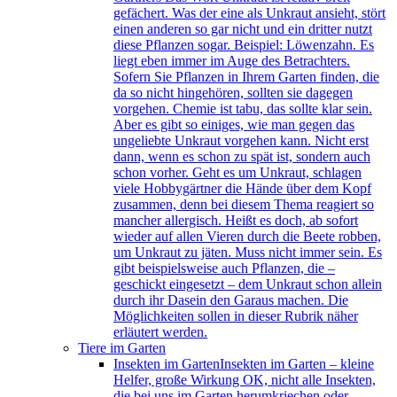
gefächert. Was der eine als Unkraut ansieht, stört
einen anderen so gar nicht und ein dritter nutzt
diese Pflanzen sogar. Beispiel: Löwenzahn. Es
liegt eben immer im Auge des Betrachters.
Sofern Sie Pflanzen in Ihrem Garten finden, die
da so nicht hingehören, sollten sie dagegen
vorgehen. Chemie ist tabu, das sollte klar sein.
Aber es gibt so einiges, wie man gegen das
ungeliebte Unkraut vorgehen kann. Nicht erst
dann, wenn es schon zu spät ist, sondern auch
schon vorher. Geht es um Unkraut, schlagen
viele Hobbygärtner die Hände über dem Kopf
zusammen, denn bei diesem Thema reagiert so
mancher allergisch. Heißt es doch, ab sofort
wieder auf allen Vieren durch die Beete robben,
um Unkraut zu jäten. Muss nicht immer sein. Es
gibt beispielsweise auch Pflanzen, die –
geschickt eingesetzt – dem Unkraut schon allein
durch ihr Dasein den Garaus machen. Die
Möglichkeiten sollen in dieser Rubrik näher
erläutert werden.
Tiere im Garten
Insekten im Garten
Insekten im Garten – kleine
Helfer, große Wirkung OK, nicht alle Insekten,
die bei uns im Garten herumkriechen oder