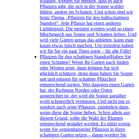
schauen, werden Sie merken, dass es auch
Pflanzen gibt, die sich in der Sonne wohler
fühlen, andere im Schatten. Und schon sind wir
beim Thema „Pflanzen für den halbschattigen
Standort“. Jede Pflanze hat einen anderen
Lieblingsort. Die meisten werden wohl so einen
Mischmasch aus Sonne und Schatten lieben. Und
weil viele Gärten genau das anbieten, kann man
kaum etwas falsch machen. Um trotzdem haben
wir für Sie ein paar Tipps parat – für alle Fälle!
Pflanzen für den schattigen Standort
Haben Sie
einen Schatten? Wenn Ihr Garten nach Süden
oder Westen zeigt, dann können Sie sich
glücklich schätzen, denn dann haben Sie Sonne
satt und müssen für schattige Plätzchen
entsprechend sorgen. Wer dagegen einen Garten
hat, der Richtung Norden oder Osten
ausgerichtet ist, der wird die Sonne tagsüber
wohl schmerzlich vermissen. Und nicht nur er,
sondern auch seine Pflanzen, zumindest dann,
wenn diese die Sonne lieben. Schon allein aus
diesem Grund, sollte die Wahl der Blumen
entsprechend gestaltet werden. Es nützt wenig,
wenn Sie sonnenhungrige Pflanzen in ihren
schattigen Garten setzen – daran werden Sie