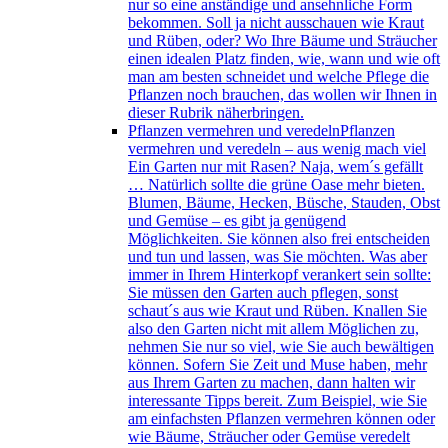
nur so eine anständige und ansehnliche Form
bekommen. Soll ja nicht ausschauen wie Kraut
und Rüben, oder? Wo Ihre Bäume und Sträucher
einen idealen Platz finden, wie, wann und wie oft
man am besten schneidet und welche Pflege die
Pflanzen noch brauchen, das wollen wir Ihnen in
dieser Rubrik näherbringen.
Pflanzen vermehren und veredeln
Pflanzen
vermehren und veredeln – aus wenig mach viel
Ein Garten nur mit Rasen? Naja, wem´s gefällt
… Natürlich sollte die grüne Oase mehr bieten.
Blumen, Bäume, Hecken, Büsche, Stauden, Obst
und Gemüse – es gibt ja genügend
Möglichkeiten. Sie können also frei entscheiden
und tun und lassen, was Sie möchten. Was aber
immer in Ihrem Hinterkopf verankert sein sollte:
Sie müssen den Garten auch pflegen, sonst
schaut´s aus wie Kraut und Rüben. Knallen Sie
also den Garten nicht mit allem Möglichen zu,
nehmen Sie nur so viel, wie Sie auch bewältigen
können. Sofern Sie Zeit und Muse haben, mehr
aus Ihrem Garten zu machen, dann halten wir
interessante Tipps bereit. Zum Beispiel, wie Sie
am einfachsten Pflanzen vermehren können oder
wie Bäume, Sträucher oder Gemüse veredelt