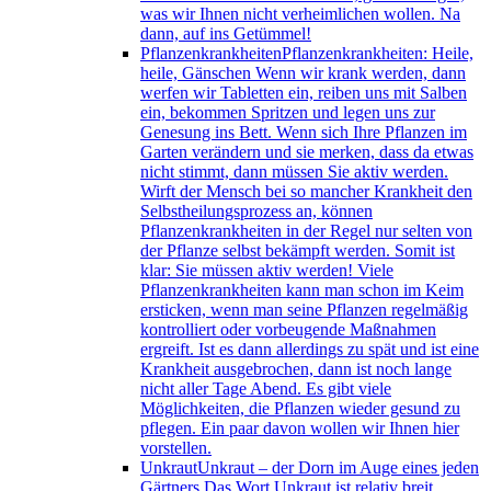
was wir Ihnen nicht verheimlichen wollen. Na
dann, auf ins Getümmel!
Pflanzenkrankheiten
Pflanzenkrankheiten: Heile,
heile, Gänschen Wenn wir krank werden, dann
werfen wir Tabletten ein, reiben uns mit Salben
ein, bekommen Spritzen und legen uns zur
Genesung ins Bett. Wenn sich Ihre Pflanzen im
Garten verändern und sie merken, dass da etwas
nicht stimmt, dann müssen Sie aktiv werden.
Wirft der Mensch bei so mancher Krankheit den
Selbstheilungsprozess an, können
Pflanzenkrankheiten in der Regel nur selten von
der Pflanze selbst bekämpft werden. Somit ist
klar: Sie müssen aktiv werden! Viele
Pflanzenkrankheiten kann man schon im Keim
ersticken, wenn man seine Pflanzen regelmäßig
kontrolliert oder vorbeugende Maßnahmen
ergreift. Ist es dann allerdings zu spät und ist eine
Krankheit ausgebrochen, dann ist noch lange
nicht aller Tage Abend. Es gibt viele
Möglichkeiten, die Pflanzen wieder gesund zu
pflegen. Ein paar davon wollen wir Ihnen hier
vorstellen.
Unkraut
Unkraut – der Dorn im Auge eines jeden
Gärtners Das Wort Unkraut ist relativ breit