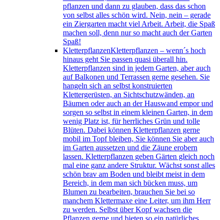
pflanzen und dann zu glauben, dass das schon
von selbst alles schön wird. Nein, nein – gerade
ein Ziergarten macht viel Arbeit. Arbeit, die Spaß
machen soll, denn nur so macht auch der Garten
Spaß!
Kletterpflanzen
Kletterpflanzen – wenn´s hoch
hinaus geht Sie passen quasi überall hin.
Kletterpflanzen sind in jedem Garten, aber auch
auf Balkonen und Terrassen gerne gesehen. Sie
hangeln sich an selbst konstruierten
Klettergerüsten, an Sichtschutzwänden, an
Bäumen oder auch an der Hauswand empor und
sorgen so selbst in einem kleinen Garten, in dem
wenig Platz ist, für herrliches Grün und tolle
Blüten. Dabei können Kletterpflanzen gerne
mobil im Topf bleiben, Sie können Sie aber auch
im Garten aussetzen und die Zäune erobern
lassen. Kletterpflanzen geben Gärten gleich noch
mal eine ganz andere Struktur. Wächst sonst alles
schön brav am Boden und bleibt meist in dem
Bereich, in dem man sich bücken muss, um
Blumen zu bearbeiten, brauchen Sie bei so
manchem Klettermaxe eine Leiter, um ihm Herr
zu werden. Selbst über Kopf wachsen die
Pflanzen gerne und bieten so ein natürliches