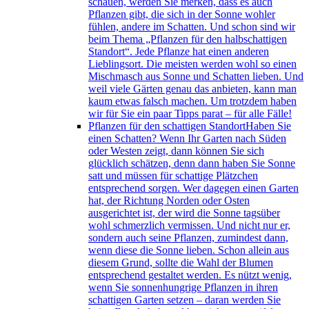
schauen, werden Sie merken, dass es auch
Pflanzen gibt, die sich in der Sonne wohler
fühlen, andere im Schatten. Und schon sind wir
beim Thema „Pflanzen für den halbschattigen
Standort“. Jede Pflanze hat einen anderen
Lieblingsort. Die meisten werden wohl so einen
Mischmasch aus Sonne und Schatten lieben. Und
weil viele Gärten genau das anbieten, kann man
kaum etwas falsch machen. Um trotzdem haben
wir für Sie ein paar Tipps parat – für alle Fälle!
Pflanzen für den schattigen Standort
Haben Sie
einen Schatten? Wenn Ihr Garten nach Süden
oder Westen zeigt, dann können Sie sich
glücklich schätzen, denn dann haben Sie Sonne
satt und müssen für schattige Plätzchen
entsprechend sorgen. Wer dagegen einen Garten
hat, der Richtung Norden oder Osten
ausgerichtet ist, der wird die Sonne tagsüber
wohl schmerzlich vermissen. Und nicht nur er,
sondern auch seine Pflanzen, zumindest dann,
wenn diese die Sonne lieben. Schon allein aus
diesem Grund, sollte die Wahl der Blumen
entsprechend gestaltet werden. Es nützt wenig,
wenn Sie sonnenhungrige Pflanzen in ihren
schattigen Garten setzen – daran werden Sie