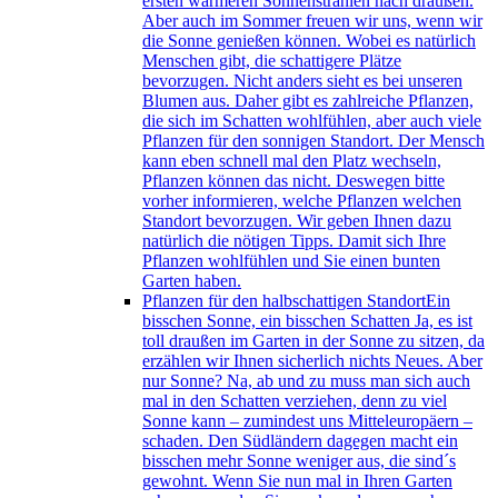
ersten wärmeren Sonnenstrahlen nach draußen.
Aber auch im Sommer freuen wir uns, wenn wir
die Sonne genießen können. Wobei es natürlich
Menschen gibt, die schattigere Plätze
bevorzugen. Nicht anders sieht es bei unseren
Blumen aus. Daher gibt es zahlreiche Pflanzen,
die sich im Schatten wohlfühlen, aber auch viele
Pflanzen für den sonnigen Standort. Der Mensch
kann eben schnell mal den Platz wechseln,
Pflanzen können das nicht. Deswegen bitte
vorher informieren, welche Pflanzen welchen
Standort bevorzugen. Wir geben Ihnen dazu
natürlich die nötigen Tipps. Damit sich Ihre
Pflanzen wohlfühlen und Sie einen bunten
Garten haben.
Pflanzen für den halbschattigen Standort
Ein
bisschen Sonne, ein bisschen Schatten Ja, es ist
toll draußen im Garten in der Sonne zu sitzen, da
erzählen wir Ihnen sicherlich nichts Neues. Aber
nur Sonne? Na, ab und zu muss man sich auch
mal in den Schatten verziehen, denn zu viel
Sonne kann – zumindest uns Mitteleuropäern –
schaden. Den Südländern dagegen macht ein
bisschen mehr Sonne weniger aus, die sind´s
gewohnt. Wenn Sie nun mal in Ihren Garten