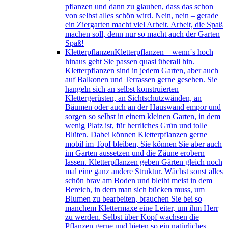
pflanzen und dann zu glauben, dass das schon
von selbst alles schön wird. Nein, nein – gerade
ein Ziergarten macht viel Arbeit. Arbeit, die Spaß
machen soll, denn nur so macht auch der Garten
Spaß!
Kletterpflanzen
Kletterpflanzen – wenn´s hoch
hinaus geht Sie passen quasi überall hin.
Kletterpflanzen sind in jedem Garten, aber auch
auf Balkonen und Terrassen gerne gesehen. Sie
hangeln sich an selbst konstruierten
Klettergerüsten, an Sichtschutzwänden, an
Bäumen oder auch an der Hauswand empor und
sorgen so selbst in einem kleinen Garten, in dem
wenig Platz ist, für herrliches Grün und tolle
Blüten. Dabei können Kletterpflanzen gerne
mobil im Topf bleiben, Sie können Sie aber auch
im Garten aussetzen und die Zäune erobern
lassen. Kletterpflanzen geben Gärten gleich noch
mal eine ganz andere Struktur. Wächst sonst alles
schön brav am Boden und bleibt meist in dem
Bereich, in dem man sich bücken muss, um
Blumen zu bearbeiten, brauchen Sie bei so
manchem Klettermaxe eine Leiter, um ihm Herr
zu werden. Selbst über Kopf wachsen die
Pflanzen gerne und bieten so ein natürliches