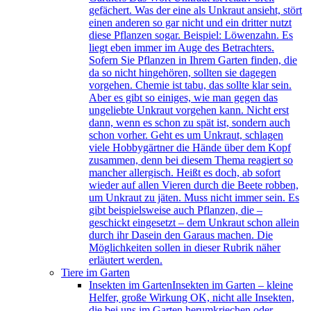
gefächert. Was der eine als Unkraut ansieht, stört
einen anderen so gar nicht und ein dritter nutzt
diese Pflanzen sogar. Beispiel: Löwenzahn. Es
liegt eben immer im Auge des Betrachters.
Sofern Sie Pflanzen in Ihrem Garten finden, die
da so nicht hingehören, sollten sie dagegen
vorgehen. Chemie ist tabu, das sollte klar sein.
Aber es gibt so einiges, wie man gegen das
ungeliebte Unkraut vorgehen kann. Nicht erst
dann, wenn es schon zu spät ist, sondern auch
schon vorher. Geht es um Unkraut, schlagen
viele Hobbygärtner die Hände über dem Kopf
zusammen, denn bei diesem Thema reagiert so
mancher allergisch. Heißt es doch, ab sofort
wieder auf allen Vieren durch die Beete robben,
um Unkraut zu jäten. Muss nicht immer sein. Es
gibt beispielsweise auch Pflanzen, die –
geschickt eingesetzt – dem Unkraut schon allein
durch ihr Dasein den Garaus machen. Die
Möglichkeiten sollen in dieser Rubrik näher
erläutert werden.
Tiere im Garten
Insekten im Garten
Insekten im Garten – kleine
Helfer, große Wirkung OK, nicht alle Insekten,
die bei uns im Garten herumkriechen oder