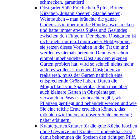
schmecken, garantiert!
Obstgarten
Süße Früchtchen Äpfel, Birnen,
Kirschen, Johannisbeeren, Stachelbeeren,
Weintrauben – man bräuchte die ganze
Gartensaison über nur die Hände auszustrecken
und hätte immer etwas Süßes und Gesundes
zwischen den Fingern. Der eigene Obstgarten ist
nicht mehr nur ein Traum vieler Hobbygärtner,
sie setzen dieses Vorhaben in die Tat um und
werden es niemals bereuen. Denn wer schon
einmal unbehandeltes Obst aus dem eigenen
Garten probiert hat, wird so schnell nichts mehr
anderes wollen. Um einen Obstgarten zu
realisieren, muss der Garten natürlich eine
entsprechende Größe haben. Durch die
Möglichkeit von Spalierobst, kann man aber
auch kleinere Gärten in Obstplantagen
verwandeln. Was es zu beachten gibt, wie
Pflanzen gepflegt und behandelt werden und wie
Sie eine reiche Ernte erreichen können, das
möchten wir Ihnen auf unserer Seite ein wenig
näher erläutern.
Kräutergarten
Kräuter für die gute Küche Kochen
ohne Gewürze und Kräuter ist undenkbar. Erst
damit bekommen die Speisen den richtigen Pfiff.