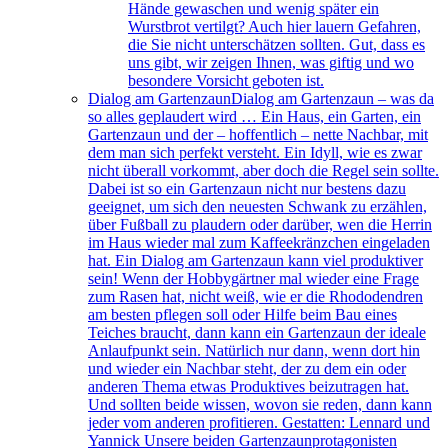
Hände gewaschen und wenig später ein
Wurstbrot vertilgt? Auch hier lauern Gefahren,
die Sie nicht unterschätzen sollten. Gut, dass es
uns gibt, wir zeigen Ihnen, was giftig und wo
besondere Vorsicht geboten ist.
Dialog am Gartenzaun
Dialog am Gartenzaun – was da
so alles geplaudert wird … Ein Haus, ein Garten, ein
Gartenzaun und der – hoffentlich – nette Nachbar, mit
dem man sich perfekt versteht. Ein Idyll, wie es zwar
nicht überall vorkommt, aber doch die Regel sein sollte.
Dabei ist so ein Gartenzaun nicht nur bestens dazu
geeignet, um sich den neuesten Schwank zu erzählen,
über Fußball zu plaudern oder darüber, wen die Herrin
im Haus wieder mal zum Kaffeekränzchen eingeladen
hat. Ein Dialog am Gartenzaun kann viel produktiver
sein! Wenn der Hobbygärtner mal wieder eine Frage
zum Rasen hat, nicht weiß, wie er die Rhododendren
am besten pflegen soll oder Hilfe beim Bau eines
Teiches braucht, dann kann ein Gartenzaun der ideale
Anlaufpunkt sein. Natürlich nur dann, wenn dort hin
und wieder ein Nachbar steht, der zu dem ein oder
anderen Thema etwas Produktives beizutragen hat.
Und sollten beide wissen, wovon sie reden, dann kann
jeder vom anderen profitieren. Gestatten: Lennard und
Yannick Unsere beiden Gartenzaunprotagonisten