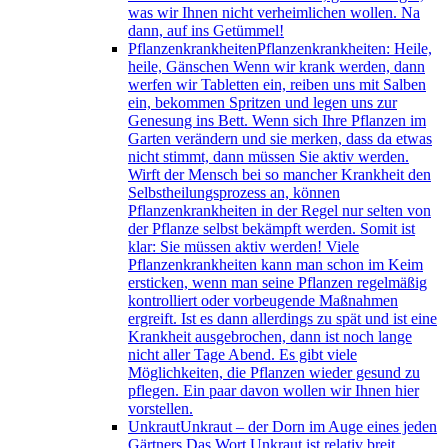
was wir Ihnen nicht verheimlichen wollen. Na
dann, auf ins Getümmel!
Pflanzenkrankheiten
Pflanzenkrankheiten: Heile,
heile, Gänschen Wenn wir krank werden, dann
werfen wir Tabletten ein, reiben uns mit Salben
ein, bekommen Spritzen und legen uns zur
Genesung ins Bett. Wenn sich Ihre Pflanzen im
Garten verändern und sie merken, dass da etwas
nicht stimmt, dann müssen Sie aktiv werden.
Wirft der Mensch bei so mancher Krankheit den
Selbstheilungsprozess an, können
Pflanzenkrankheiten in der Regel nur selten von
der Pflanze selbst bekämpft werden. Somit ist
klar: Sie müssen aktiv werden! Viele
Pflanzenkrankheiten kann man schon im Keim
ersticken, wenn man seine Pflanzen regelmäßig
kontrolliert oder vorbeugende Maßnahmen
ergreift. Ist es dann allerdings zu spät und ist eine
Krankheit ausgebrochen, dann ist noch lange
nicht aller Tage Abend. Es gibt viele
Möglichkeiten, die Pflanzen wieder gesund zu
pflegen. Ein paar davon wollen wir Ihnen hier
vorstellen.
Unkraut
Unkraut – der Dorn im Auge eines jeden
Gärtners Das Wort Unkraut ist relativ breit