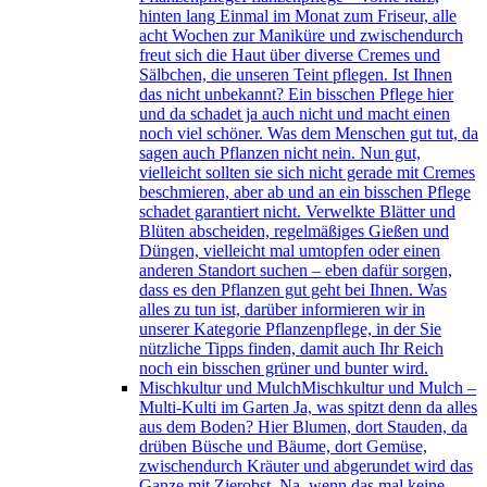
hinten lang Einmal im Monat zum Friseur, alle
acht Wochen zur Maniküre und zwischendurch
freut sich die Haut über diverse Cremes und
Sälbchen, die unseren Teint pflegen. Ist Ihnen
das nicht unbekannt? Ein bisschen Pflege hier
und da schadet ja auch nicht und macht einen
noch viel schöner. Was dem Menschen gut tut, da
sagen auch Pflanzen nicht nein. Nun gut,
vielleicht sollten sie sich nicht gerade mit Cremes
beschmieren, aber ab und an ein bisschen Pflege
schadet garantiert nicht. Verwelkte Blätter und
Blüten abscheiden, regelmäßiges Gießen und
Düngen, vielleicht mal umtopfen oder einen
anderen Standort suchen – eben dafür sorgen,
dass es den Pflanzen gut geht bei Ihnen. Was
alles zu tun ist, darüber informieren wir in
unserer Kategorie Pflanzenpflege, in der Sie
nützliche Tipps finden, damit auch Ihr Reich
noch ein bisschen grüner und bunter wird.
Mischkultur und Mulch
Mischkultur und Mulch –
Multi-Kulti im Garten Ja, was spitzt denn da alles
aus dem Boden? Hier Blumen, dort Stauden, da
drüben Büsche und Bäume, dort Gemüse,
zwischendurch Kräuter und abgerundet wird das
Ganze mit Zierobst. Na, wenn das mal keine