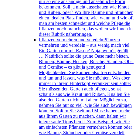
nur so eine anständige und ansehnliche Form
bekommen. Soll ja nicht ausschauen wie Kraut
und Rüben, oder? Wo Ihre Bäume und Sträucher
einen idealen Platz finden, wie, wann und wie oft
man am besten schneidet und welche Pflege die
Pflanzen noch brauchen, das wollen wir Ihnen in
dieser Rubrik näherbringen.
Pflanzen vermehren und veredeln
Pflanzen
vermehren und veredeln – aus wenig mach viel
Ein Garten nur mit Rasen? Naja, wem´s gefällt
… Natürlich sollte die grüne Oase mehr bieten.
Blumen, Bäume, Hecken, Büsche, Stauden, Obst
und Gemüse – es gibt ja genügend
Möglichkeiten. Sie können also frei entscheiden
und tun und lassen, was Sie möchten. Was aber
immer in Ihrem Hinterkopf verankert sein sollte:
Sie müssen den Garten auch pflegen, sonst
schaut´s aus wie Kraut und Rüben. Knallen Sie
also den Garten nicht mit allem Möglichen zu,
nehmen Sie nur so viel, wie Sie auch bewältigen
können. Sofern Sie Zeit und Muse haben, mehr
aus Ihrem Garten zu machen, dann halten wir
interessante Tipps bereit. Zum Beispiel, wie Sie
am einfachsten Pflanzen vermehren können oder
wie Bäume, Sträucher oder Gemüse veredelt