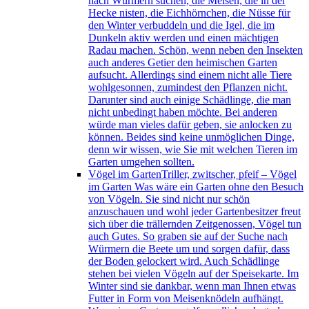
nach Würmern suchen, die Meisen, die in der
Hecke nisten, die Eichhörnchen, die Nüsse für
den Winter verbuddeln und die Igel, die im
Dunkeln aktiv werden und einen mächtigen
Radau machen. Schön, wenn neben den Insekten
auch anderes Getier den heimischen Garten
aufsucht. Allerdings sind einem nicht alle Tiere
wohlgesonnen, zumindest den Pflanzen nicht.
Darunter sind auch einige Schädlinge, die man
nicht unbedingt haben möchte. Bei anderen
würde man vieles dafür geben, sie anlocken zu
können. Beides sind keine unmöglichen Dinge,
denn wir wissen, wie Sie mit welchen Tieren im
Garten umgehen sollten.
Vögel im Garten
Triller, zwitscher, pfeif – Vögel
im Garten Was wäre ein Garten ohne den Besuch
von Vögeln. Sie sind nicht nur schön
anzuschauen und wohl jeder Gartenbesitzer freut
sich über die trällernden Zeitgenossen, Vögel tun
auch Gutes. So graben sie auf der Suche nach
Würmern die Beete um und sorgen dafür, dass
der Boden gelockert wird. Auch Schädlinge
stehen bei vielen Vögeln auf der Speisekarte. Im
Winter sind sie dankbar, wenn man Ihnen etwas
Futter in Form von Meisenknödeln aufhängt.