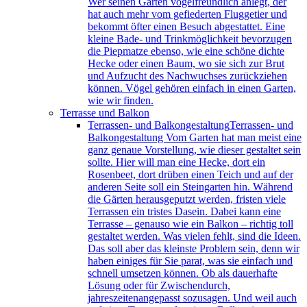
Wer seinen Garten vogelfreundlich anlegt, der
hat auch mehr vom gefiederten Fluggetier und
bekommt öfter einen Besuch abgestattet. Eine
kleine Bade- und Trinkmöglichkeit bevorzugen
die Piepmatze ebenso, wie eine schöne dichte
Hecke oder einen Baum, wo sie sich zur Brut
und Aufzucht des Nachwuchses zurückziehen
können. Vögel gehören einfach in einen Garten,
wie wir finden.
Terrasse und Balkon
Terrassen- und Balkongestaltung
Terrassen- und
Balkongestaltung Vom Garten hat man meist eine
ganz genaue Vorstellung, wie dieser gestaltet sein
sollte. Hier will man eine Hecke, dort ein
Rosenbeet, dort drüben einen Teich und auf der
anderen Seite soll ein Steingarten hin. Während
die Gärten herausgeputzt werden, fristen viele
Terrassen ein tristes Dasein. Dabei kann eine
Terrasse – genauso wie ein Balkon – richtig toll
gestaltet werden. Was vielen fehlt, sind die Ideen.
Das soll aber das kleinste Problem sein, denn wir
haben einiges für Sie parat, was sie einfach und
schnell umsetzen können. Ob als dauerhafte
Lösung oder für Zwischendurch,
jahreszeitenangepasst sozusagen. Und weil auch