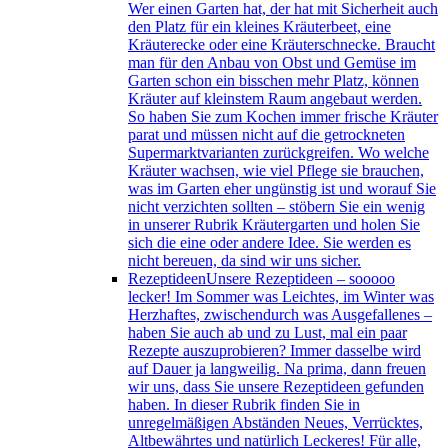
Wer einen Garten hat, der hat mit Sicherheit auch
den Platz für ein kleines Kräuterbeet, eine
Kräuterecke oder eine Kräuterschnecke. Braucht
man für den Anbau von Obst und Gemüse im
Garten schon ein bisschen mehr Platz, können
Kräuter auf kleinstem Raum angebaut werden.
So haben Sie zum Kochen immer frische Kräuter
parat und müssen nicht auf die getrockneten
Supermarktvarianten zurückgreifen. Wo welche
Kräuter wachsen, wie viel Pflege sie brauchen,
was im Garten eher ungünstig ist und worauf Sie
nicht verzichten sollten – stöbern Sie ein wenig
in unserer Rubrik Kräutergarten und holen Sie
sich die eine oder andere Idee. Sie werden es
nicht bereuen, da sind wir uns sicher.
Rezeptideen
Unsere Rezeptideen – sooooo
lecker! Im Sommer was Leichtes, im Winter was
Herzhaftes, zwischendurch was Ausgefallenes –
haben Sie auch ab und zu Lust, mal ein paar
Rezepte auszuprobieren? Immer dasselbe wird
auf Dauer ja langweilig. Na prima, dann freuen
wir uns, dass Sie unsere Rezeptideen gefunden
haben. In dieser Rubrik finden Sie in
unregelmäßigen Abständen Neues, Verrücktes,
Altbewährtes und natürlich Leckeres! Für alle,