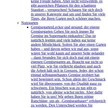
keine Freude haben. Aber nicht verzweifeln, es
gibt ausreichen Pflanzen für den schattigen
Standort – versprochen! Schauen Sie sich doch
in unserer Kategorie mal um und finden Sie viele
Tipps, die Ihren Garten noch schöner machen.
Nutzgarten
Gemüsegarten
Lecker und gesund: der eigene
Gemüsegarten Gehen Sie noch immer Ihr
Gemüse im Supermarkt einkaufen? Das ist
natürlich legitim und viele haben gar keine
andere Möglichkeit. Sofern Sie aber einen Garten
haben – und davon gehen wir mal aus, sonst
wären Sie wohl kaum auf unserer Seite gelandet
– dann freunden Sie sich doch mal mit einem
eigenen Gemüsegarten an. Braucht gar nicht so
viel Platz, wie Sie vielleicht glauben und auch
die Arbeit hält sich in Grenzen. Jeder, der schon
einmal selbstangebautes Gemüse probiert hat,
wird begeistert sein. Schon allein der Geschmack
wird Sie überzeugen, von der Qualität ganz zu
schweigen. Ein bisschen was zu tun gibt es
natürlich, von alleine wächst nichts. Aber dafür
haben Sie ja uns! Wir geben Ihnen nötige
Ratschläge, um als „Gemüseanbauer“ erfolgreich
zu werden. Den Unterschied werden Sie