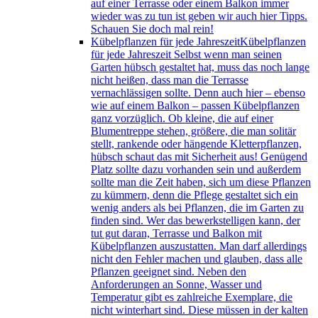
auf einer Terrasse oder einem Balkon immer
wieder was zu tun ist geben wir auch hier Tipps.
Schauen Sie doch mal rein!
Kübelpflanzen für jede Jahreszeit
Kübelpflanzen
für jede Jahreszeit Selbst wenn man seinen
Garten hübsch gestaltet hat, muss das noch lange
nicht heißen, dass man die Terrasse
vernachlässigen sollte. Denn auch hier – ebenso
wie auf einem Balkon – passen Kübelpflanzen
ganz vorzüglich. Ob kleine, die auf einer
Blumentreppe stehen, größere, die man solitär
stellt, rankende oder hängende Kletterpflanzen,
hübsch schaut das mit Sicherheit aus! Genügend
Platz sollte dazu vorhanden sein und außerdem
sollte man die Zeit haben, sich um diese Pflanzen
zu kümmern, denn die Pflege gestaltet sich ein
wenig anders als bei Pflanzen, die im Garten zu
finden sind. Wer das bewerkstelligen kann, der
tut gut daran, Terrasse und Balkon mit
Kübelpflanzen auszustatten. Man darf allerdings
nicht den Fehler machen und glauben, dass alle
Pflanzen geeignet sind. Neben den
Anforderungen an Sonne, Wasser und
Temperatur gibt es zahlreiche Exemplare, die
nicht winterhart sind. Diese müssen in der kalten