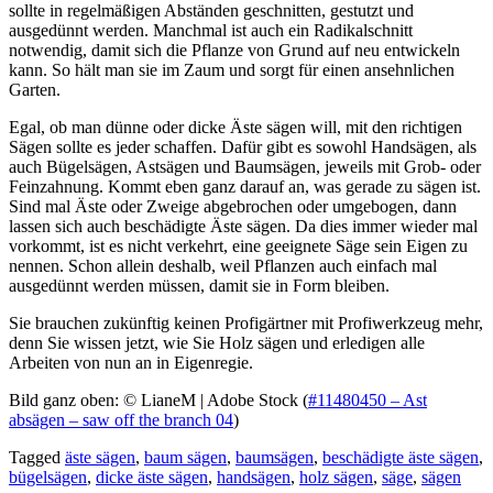
sollte in regelmäßigen Abständen geschnitten, gestutzt und
ausgedünnt werden. Manchmal ist auch ein Radikalschnitt
notwendig, damit sich die Pflanze von Grund auf neu entwickeln
kann. So hält man sie im Zaum und sorgt für einen ansehnlichen
Garten.
Egal, ob man dünne oder dicke Äste sägen will, mit den richtigen
Sägen sollte es jeder schaffen. Dafür gibt es sowohl Handsägen, als
auch Bügelsägen, Astsägen und Baumsägen, jeweils mit Grob- oder
Feinzahnung. Kommt eben ganz darauf an, was gerade zu sägen ist.
Sind mal Äste oder Zweige abgebrochen oder umgebogen, dann
lassen sich auch beschädigte Äste sägen. Da dies immer wieder mal
vorkommt, ist es nicht verkehrt, eine geeignete Säge sein Eigen zu
nennen. Schon allein deshalb, weil Pflanzen auch einfach mal
ausgedünnt werden müssen, damit sie in Form bleiben.
Sie brauchen zukünftig keinen Profigärtner mit Profiwerkzeug mehr,
denn Sie wissen jetzt, wie Sie Holz sägen und erledigen alle
Arbeiten von nun an in Eigenregie.
Bild ganz oben: © LianeM | Adobe Stock (
#11480450 – Ast
absägen – saw off the branch 04
)
Tagged
äste sägen
,
baum sägen
,
baumsägen
,
beschädigte äste sägen
,
bügelsägen
,
dicke äste sägen
,
handsägen
,
holz sägen
,
säge
,
sägen