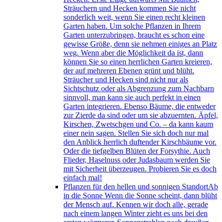
Sträuchern und Hecken kommen Sie nicht
sonderlich weit, wenn Sie einen recht kleinen
Garten haben. Um solche Pflanzen in Ihrem
Garten unterzubringen, braucht es schon eine
gewisse Größe, denn sie nehmen einiges an Platz
weg. Wenn aber die Möglichkeit da ist, dann
können Sie so einen herrlichen Garten kreieren,
der auf mehreren Ebenen grünt und blüht.
Sträucher und Hecken sind nicht nur als
Sichtschutz oder als Abgrenzung zum Nachbarn
sinnvoll, man kann sie auch perfekt in einen
Garten integrieren. Ebenso Bäume, die entweder
zur Zierde da sind oder um sie abzuernten. Äpfel,
Kirschen, Zwetschgen und Co. – da kann kaum
einer nein sagen. Stellen Sie sich doch nur mal
den Anblick herrlich duftender Kirschbäume vor.
Oder die tiefgelben Blüten der Forsythie. Auch
Flieder, Haselnuss oder Judasbaum werden Sie
mit Sicherheit überzeugen. Probieren Sie es doch
einfach mal!
Pflanzen für den hellen und sonnigen Standort
Ab
in die Sonne Wenn die Sonne scheint, dann blüht
der Mensch auf. Kennen wir doch alle, gerade
nach einem langen Winter zieht es uns bei den