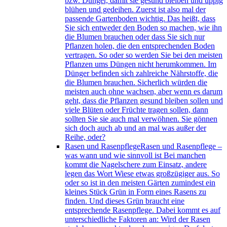
bzw. Dünger, damit sie gesund bleiben und üppig
blühen und gedeihen. Zuerst ist also mal der
passende Gartenboden wichtig. Das heißt, dass
Sie sich entweder den Boden so machen, wie ihn
die Blumen brauchen oder dass Sie sich nur
Pflanzen holen, die den entsprechenden Boden
vertragen. So oder so werden Sie bei den meisten
Pflanzen ums Düngen nicht herumkommen. Im
Dünger befinden sich zahlreiche Nährstoffe, die
die Blumen brauchen. Sicherlich würden die
meisten auch ohne wachsen, aber wenn es darum
geht, dass die Pflanzen gesund bleiben sollen und
viele Blüten oder Früchte tragen sollen, dann
sollten Sie sie auch mal verwöhnen. Sie gönnen
sich doch auch ab und an mal was außer der
Reihe, oder?
Rasen und Rasenpflege
Rasen und Rasenpflege –
was wann und wie sinnvoll ist Bei manchen
kommt die Nagelschere zum Einsatz, andere
legen das Wort Wiese etwas großzügiger aus. So
oder so ist in den meisten Gärten zumindest ein
kleines Stück Grün in Form eines Rasens zu
finden. Und dieses Grün braucht eine
entsprechende Rasenpflege. Dabei kommt es auf
unterschiedliche Faktoren an: Wird der Rasen