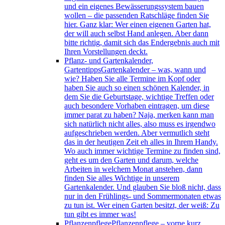
und ein eigenes Bewässerungssystem bauen
wollen – die passenden Ratschläge finden Sie
hier. Ganz klar: Wer einen eigenen Garten hat,
der will auch selbst Hand anlegen. Aber dann
bitte richtig, damit sich das Endergebnis auch mit
Ihren Vorstellungen deckt.
Pflanz- und Gartenkalender,
Gartentipps
Gartenkalender – was, wann und
wie? Haben Sie alle Termine im Kopf oder
haben Sie auch so einen schönen Kalender, in
dem Sie die Geburtstage, wichtige Treffen oder
auch besondere Vorhaben eintragen, um diese
immer parat zu haben? Naja, merken kann man
sich natürlich nicht alles, also muss es irgendwo
aufgeschrieben werden. Aber vermutlich steht
das in der heutigen Zeit eh alles in Ihrem Handy.
Wo auch immer wichtige Termine zu finden sind,
geht es um den Garten und darum, welche
Arbeiten in welchem Monat anstehen, dann
finden Sie alles Wichtige in unserem
Gartenkalender. Und glauben Sie bloß nicht, dass
nur in den Frühlings- und Sommermonaten etwas
zu tun ist. Wer einen Garten besitzt, der weiß: Zu
tun gibt es immer was!
Pflanzenpflege
Pflanzenpflege – vorne kurz,