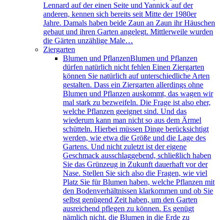
Lennard auf der einen Seite und Yannick auf der
anderen, kennen sich bereits seit Mitte der 1980er
Jahre. Damals haben beide Zaun an Zaun ihr Häuschen
gebaut und ihren Garten angelegt. Mittlerweile wurden
die Gärten unzählige Male…
Ziergarten
Blumen und Pflanzen
Blumen und Pflanzen
dürfen natürlich nicht fehlen Einen Ziergarten
können Sie natürlich auf unterschiedliche Arten
gestalten. Dass ein Ziergarten allerdings ohne
Blumen und Pflanzen auskommt, das wagen wir
mal stark zu bezweifeln. Die Frage ist also eher,
welche Pflanzen geeignet sind. Und das
wiederum kann man nicht so aus dem Ärmel
schütteln. Hierbei müssen Dinge berücksichtigt
werden, wie etwa die Größe und die Lage des
Gartens. Und nicht zuletzt ist der eigene
Geschmack ausschlaggebend, schließlich haben
Sie das Grünzeug in Zukunft dauerhaft vor der
Nase. Stellen Sie sich also die Fragen, wie viel
Platz Sie für Blumen haben, welche Pflanzen mit
den Bodenverhältnissen klarkommen und ob Sie
selbst genügend Zeit haben, um den Garten
ausreichend pflegen zu können. Es genügt
nämlich nicht, die Blumen in die Erde zu