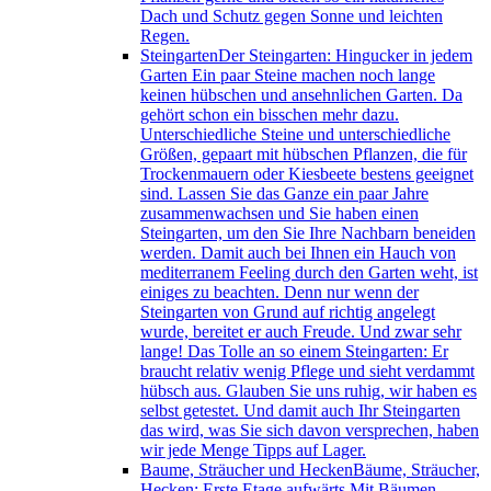
Dach und Schutz gegen Sonne und leichten
Regen.
Steingarten
Der Steingarten: Hingucker in jedem
Garten Ein paar Steine machen noch lange
keinen hübschen und ansehnlichen Garten. Da
gehört schon ein bisschen mehr dazu.
Unterschiedliche Steine und unterschiedliche
Größen, gepaart mit hübschen Pflanzen, die für
Trockenmauern oder Kiesbeete bestens geeignet
sind. Lassen Sie das Ganze ein paar Jahre
zusammenwachsen und Sie haben einen
Steingarten, um den Sie Ihre Nachbarn beneiden
werden. Damit auch bei Ihnen ein Hauch von
mediterranem Feeling durch den Garten weht, ist
einiges zu beachten. Denn nur wenn der
Steingarten von Grund auf richtig angelegt
wurde, bereitet er auch Freude. Und zwar sehr
lange! Das Tolle an so einem Steingarten: Er
braucht relativ wenig Pflege und sieht verdammt
hübsch aus. Glauben Sie uns ruhig, wir haben es
selbst getestet. Und damit auch Ihr Steingarten
das wird, was Sie sich davon versprechen, haben
wir jede Menge Tipps auf Lager.
Baume, Sträucher und Hecken
Bäume, Sträucher,
Hecken: Erste Etage aufwärts Mit Bäumen,