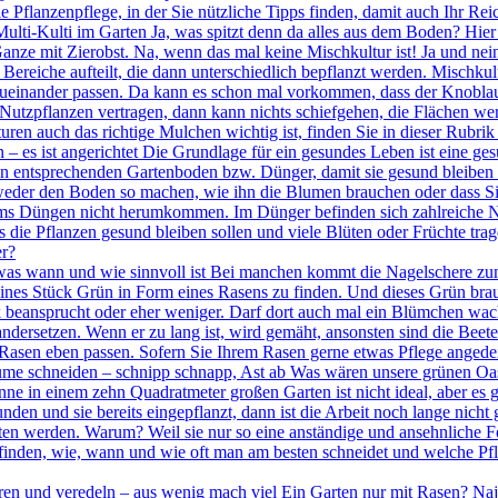
rie Pflanzenpflege, in der Sie nützliche Tipps finden, damit auch Ihr Re
ulti-Kulti im Garten Ja, was spitzt denn da alles aus dem Boden? Hi
ze mit Zierobst. Na, wenn das mal keine Mischkultur ist! Ja und nein,
 Bereiche aufteilt, die dann unterschiedlich bepflanzt werden. Mischkul
 zueinander passen. Da kann es schon mal vorkommen, dass der Knoblau
utzpflanzen vertragen, dann kann nichts schiefgehen, die Flächen we
turen auch das richtige Mulchen wichtig ist, finden Sie in dieser Rubrik
 es ist angerichtet Die Grundlage für ein gesundes Leben ist eine ges
en entsprechenden Gartenboden bzw. Dünger, damit sie gesund bleiben 
tweder den Boden so machen, wie ihn die Blumen brauchen oder dass Si
ums Düngen nicht herumkommen. Im Dünger befinden sich zahlreiche Nä
die Pflanzen gesund bleiben sollen und viele Blüten oder Früchte trag
er?
as wann und wie sinnvoll ist Bei manchen kommt die Nagelschere zum
kleines Stück Grün in Form eines Rasens zu finden. Und dieses Grün br
k beansprucht oder eher weniger. Darf dort auch mal ein Blümchen wachs
andersetzen. Wenn er zu lang ist, wird gemäht, ansonsten sind die Bee
er Rasen eben passen. Sofern Sie Ihrem Rasen gerne etwas Pflege angede
me schneiden – schnipp schnapp, Ast ab Was wären unsere grünen Oas
nne in einem zehn Quadratmeter großen Garten ist nicht ideal, aber es 
unden und sie bereits eingepflanzt, dann ist die Arbeit noch lange nic
en werden. Warum? Weil sie nur so eine anständige und ansehnliche 
finden, wie, wann und wie oft man am besten schneidet und welche Pfle
en und veredeln – aus wenig mach viel Ein Garten nur mit Rasen? Naja