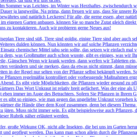
 bereuen, da sind wir uns sicher.
Im Sommer was Leichtes, im Winter was Herzhaftes, zwischendurch was
auer ja langweilig. Na prima, dann freuen wir uns, dass Sie unsere Re
ährtes und natürlich Leckeres! Für alle, die gerne essen, aber natürli
m eigenen Garten anbauen, können Sie so manche Zutat gleich direkt v
 uns zu kontaktieren. Auch wir probieren gerne Neues aus!
seplan Tiere sind süß, Tiere sind goldig, einige Tiere sind aber auch 
 Weiteres dulden können. Nun könnten wir auf solche Pflanzen verzichte
Einsatz chemischer Mittel tabu sein sollte, das setzen wir einfach mal
zu dem, was Großmutter auch schon wusste, gibt es einiges, was wir I
eile, Gänschen Wenn wir krank werden, dann werfen wir Tabletten ein,
rten verändern und sie merken, dass da etwas nicht stimmt, dann müss
ten in der Regel nur selten von der Pflanze selbst bekämpft werden. So
Pflanzen regelmäßig kontrolliert oder vorbeugende Maßnahmen ergreift.
 Abend. Es gibt viele Möglichkeiten, die Pflanzen wieder gesund zu pfl
tners Das Wort Unkraut ist relativ breit gefächert. Was der eine als Unk
t eben immer im Auge des Betrachters. Sofern Sie Pflanzen in Ihrem Gar
ber es gibt so einiges, wie man gegen das ungeliebte Unkraut vorgehen 
gärtner die Hände über dem Kopf zusammen, denn bei diesem Thema reag
 jäten. Muss nicht immer sein. Es gibt beispielsweise auch Pflanzen, d
eser Rubrik näher erläutert werden.
fer, große Wirkung OK, nicht alle Insekten, die bei uns im Garten herum
hegt und gepflegt werden. Das kann man schon allein durch die Pflanze