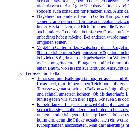
der kann davon ausgehen, dass es beispielsweise B
niederlassen und auf gute Nachbarschaft aus sind. 
sondern auch schädlich für Pflanzen sind. Auch da
Nagetiere und andere Tiere im Garten
Knurps, knab
seinen Garten von der Terrasse aus beobachtet, wir
in der Hecke nisten, die Eichhörnchen, die Nüsse
auch anderes Getier den heimischen Garten aufsuch
unbedingt haben möchte. Bei anderen würde man vi
umgehen sollten.
Vögel im Garten
Triller, zwitscher, pfeif – Vögel
über die trällernden Zeitgenossen, Vögel tun auc
bei vielen Vögeln auf der Speisekarte. Im Winter 
mehr vom gefiederten Fluggetier und bekommt öfte
einen Baum, wo sie sich zur Brut und Aufzucht de
Terrasse und Balkon
Terrassen- und Balkongestaltung
Terrassen- und Ba
Rosenbeet, dort drüben einen Teich und auf der and
Terrasse – genauso wie ein Balkon – richtig toll ge
und schnell umsetzen können. Ob als dauerhafte L
tun ist geben wir auch hier Tipps. Schauen Sie doc
Kübelpflanzen für jede Jahreszeit
Kübelpflanzen für
vernachlässigen sollte. Denn auch hier – ebenso wi
rankende oder hängende Kletterpflanzen, hübsch sc
kümmern, denn die Pflege gestaltet sich ein wenig 
Kübelpflanzen auszustatten. Man darf allerdings 