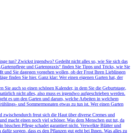
inge tun? Zwickst irgendwo? Gedeiht nicht alles so, wie Sie sich das
Gartenpflege und Gartenpraxis“ finden Sie Tipps und Tricks, wie Sie
ßt und Sie dagegen vorgehen wollen, ob der Frost Ihren Lieblingen
ge finden Sie hier. Ganz klar: Wer einen eigenen Garten hat, der
 Sie auch so einen schönen Kalender, in dem Sie die Geburtstage,
türlich nicht alles, also muss es irgendwo aufgeschrieben werden.
, geht es um den Garten und darum, welche Arbeiten in welchem
 Frühlings- und Sommermonaten etwas zu tun ist. Wer einen Garten
d zwischendurch freut sich die Haut über diverse Cremes und
ht und macht einen noch viel schöner. Was dem Menschen gut tut, da
in bisschen Pflege schadet garantiert nicht. Verwelkte Blätter und
afür sorgen, dass es den Pflanzen gut geht bei Ihnen. Was alles zu