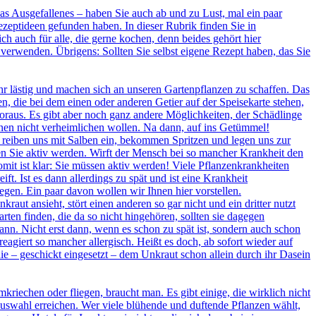
 Ausgefallenes – haben Sie auch ab und zu Lust, mal ein paar
zeptideen gefunden haben. In dieser Rubrik finden Sie in
ch auch für alle, die gerne kochen, denn beides gehört hier
erwenden. Übrigens: Sollten Sie selbst eigene Rezept haben, das Sie
sehr lästig und machen sich an unseren Gartenpflanzen zu schaffen. Das
n, die bei dem einen oder anderen Getier auf der Speisekarte stehen,
 voraus. Es gibt aber noch ganz andere Möglichkeiten, der Schädlinge
hnen nicht verheimlichen wollen. Na dann, auf ins Getümmel!
 reiben uns mit Salben ein, bekommen Spritzen und legen uns zur
en Sie aktiv werden. Wirft der Mensch bei so mancher Krankheit den
mit ist klar: Sie müssen aktiv werden! Viele Pflanzenkrankheiten
 Ist es dann allerdings zu spät und ist eine Krankheit
egen. Ein paar davon wollen wir Ihnen hier vorstellen.
raut ansieht, stört einen anderen so gar nicht und ein dritter nutzt
ten finden, die da so nicht hingehören, sollten sie dagegen
kann. Nicht erst dann, wenn es schon zu spät ist, sondern auch schon
iert so mancher allergisch. Heißt es doch, ab sofort wieder auf
ie – geschickt eingesetzt – dem Unkraut schon allein durch ihr Dasein
kriechen oder fliegen, braucht man. Es gibt einige, die wirklich nicht
nauswahl erreichen. Wer viele blühende und duftende Pflanzen wählt,