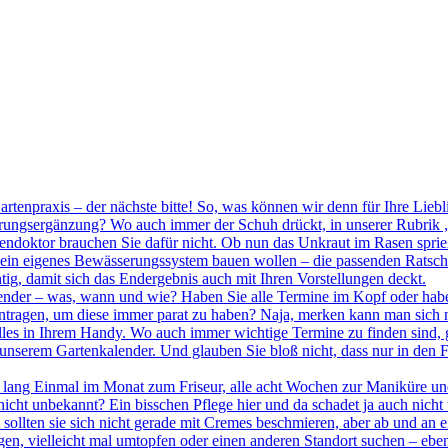
rtenpraxis – der nächste bitte! So, was können wir denn für Ihre Liebl
hrungsergänzung? Wo auch immer der Schuh drückt, in unserer Rubrik „
endoktor brauchen Sie dafür nicht. Ob nun das Unkraut im Rasen sprie
 ein eigenes Bewässerungssystem bauen wollen – die passenden Ratschlä
htig, damit sich das Endergebnis auch mit Ihren Vorstellungen deckt.
ender – was, wann und wie? Haben Sie alle Termine im Kopf oder haben
ntragen, um diese immer parat zu haben? Naja, merken kann man sich na
h alles in Ihrem Handy. Wo auch immer wichtige Termine zu finden sind
n unserem Gartenkalender. Und glauben Sie bloß nicht, dass nur in den
n lang Einmal im Monat zum Friseur, alle acht Wochen zur Maniküre un
s nicht unbekannt? Ein bisschen Pflege hier und da schadet ja auch nic
 sollten sie sich nicht gerade mit Cremes beschmieren, aber ab und an e
, vielleicht mal umtopfen oder einen anderen Standort suchen – eben d