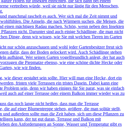
anze Hotels für Insekten einrichten, die sich dann bei einem
erne vertreiben würde, weil sie nicht nur lästig für den Menschen,
t.
und manchmal raschelt es auch. Wer sich mal die Zeit nimmt und
ies wohlfühlen. Die Amseln, die nach Würmern suchen, die Meisen, die
n und einen mächtigen Radau machen. Schön, wenn neben den Insekten
Pflanzen nicht. Darunter sind auch einige Schädlinge, die man nicht
chen Dinge, denn wir wissen, wie Sie mit welchen Tieren im Garten
icht nur schön anzuschauen und wohl jeder Gartenbesitzer freut sich
rgen dafür, dass der Boden gelockert wird. Auch Schädlinge stehen
ln aufhängt. Wer seinen Garten vogelfreundlich anlegt, der hat auch
evorzugen die Piepmatze ebenso, wie eine schöne dichte Hecke oder
arten, wie wir finden.
ie dieser gestaltet sein sollte. Hier will man eine Hecke, dort ein
erden, fristen viele Terrassen ein tristes Dasein. Dabei kann eine
ste Problem sein, denn wir haben einiges für Sie parat, was sie einfach
weil auch auf einer Terrasse oder einem Balkon immer wieder was zu
uss das noch lange nicht heißen, dass man die Terrasse
die auf einer Blumentreppe stehen, größere, die man solitär stellt,
n und außerdem sollte man die Zeit haben, sich um diese Pflanzen zu
elligen kann, der tut gut daran, Terrasse und Balkon mit
. Neben den Anforderungen an Sonne, Wasser und Temperatur gibt es