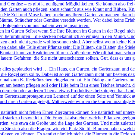
d Gemüse – es gibt ja genügend Möglichkeiten. Sie können also frei 
n den Garten auch pflegen, sonst schaut´s aus wie Kraut und Rüben. Kn
rn Sie Zeit und Muse haben, mehr aus Ihrem Garten zu machen, dann hal
äume, Sträucher oder Gemüse veredelt werden. Wer dabei keine Erfahr
m Folgenden von uns mal ein wenig inspirieren.
zen im Garten Selbst wenn Sie Ihre Blumen im Garten in der Regel nicht 
rten herumhüpfen – die stecken bekanntlich so einiges in den Mund. Un
en auch nicht gerade wohlgesonnen sind. Aber selbst wenn keine Kinder 
 dabei alle Teile einer Pflanze sein: Die Blüten, die Blätter, die Stiel
Kontakt kann zu Reaktionen führen. Außerdem: Wie oft hat man schon
 lauern Gefahren, die Sie nicht unterschätzen sollten. Gut, dass es uns
alles geplaudert wird … Ein Haus, ein Garten, ein Gartenzaun und der 
 die Regel sein sollte. Dabei ist so ein Gartenzaun nicht nur bestens 
r mal zum Kaffeekränzchen eingeladen hat. Ein Dialog am Gartenzaun 
n am besten pflegen soll oder Hilfe beim Bau eines Teiches braucht, d
zu dem ein oder anderen Thema etwas Produktives beizutragen hat. Und
n Gartenzaunprotagonisten Lennard auf der einen Seite und Yannick auf 
nd ihren Garten angelegt. Mittlerweile wurden die Gärten unzählige
atürlich nicht fehlen Einen Ziergarten können Sie natürlich auf untersc
stark zu bezweifeln. Die Frage ist also eher, welche Pflanzen geeig
rden, wie etwa die Größe und die Lage des Gartens. Und nicht zuletzt 
en Sie sich also die Fragen, wie viel Platz Sie für Blumen haben, wel
flegen zu können. Es genügt nämlich nicht, die Blumen in die Erde zu 