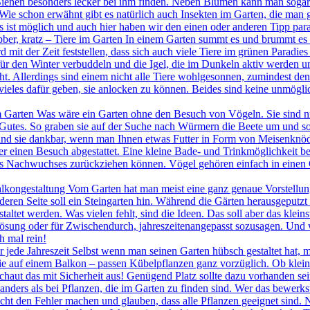
ienen besonders lecker bei ihm finden. Neben Blumen kann man sogar g
Wie schon erwähnt gibt es natürlich auch Insekten im Garten, die man g
s ist möglich und auch hier haben wir den einen oder anderen Tipp para
ber, kratz – Tiere im Garten In einem Garten summt es und brummt es 
d mit der Zeit feststellen, dass sich auch viele Tiere im grünen Parad
 für den Winter verbuddeln und die Igel, die im Dunkeln aktiv werde
t. Allerdings sind einem nicht alle Tiere wohlgesonnen, zumindest den 
eles dafür geben, sie anlocken zu können. Beides sind keine unmögli
 im Garten Was wäre ein Garten ohne den Besuch von Vögeln. Sie sind n
h Gutes. So graben sie auf der Suche nach Würmern die Beete um und so
sind sie dankbar, wenn man Ihnen etwas Futter in Form von Meisenknöde
r einen Besuch abgestattet. Eine kleine Bade- und Trinkmöglichkeit b
s Nachwuchses zurückziehen können. Vögel gehören einfach in einen G
lkongestaltung Vom Garten hat man meist eine ganz genaue Vorstellung, w
eren Seite soll ein Steingarten hin. Während die Gärten herausgeputzt w
staltet werden. Was vielen fehlt, sind die Ideen. Das soll aber das klein
ösung oder für Zwischendurch, jahreszeitenangepasst sozusagen. Und 
h mal rein!
 jede Jahreszeit Selbst wenn man seinen Garten hübsch gestaltet hat, m
e auf einem Balkon – passen Kübelpflanzen ganz vorzüglich. Ob kleine, 
haut das mit Sicherheit aus! Genügend Platz sollte dazu vorhanden sei
anders als bei Pflanzen, die im Garten zu finden sind. Wer das bewerkst
nicht den Fehler machen und glauben, dass alle Pflanzen geeignet sind