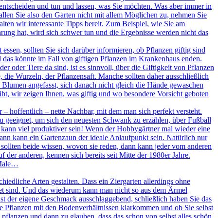
entscheiden und tun und lassen, was Sie möchten. Was aber immer in
allen Sie also den Garten nicht mit allem Möglichen zu, nehmen Sie
ten wir interessante Tipps bereit. Zum Beispiel, wie Sie am
ung hat, wird sich schwer tun und die Ergebnisse werden nicht das
essen, sollten Sie sich darüber informieren, ob Pflanzen giftig sind
d das könnte im Fall von giftigen Pflanzen im Krankenhaus enden.
oder Tiere da sind, ist es sinnvoll, über die Giftigkeit von Pflanzen
e, die Wurzeln, der Pflanzensaft. Manche sollten daher ausschließlich
 Blumen angefasst, sich danach nicht gleich die Hände gewaschen
 gibt, wir zeigen Ihnen, was giftig und wo besondere Vorsicht geboten
– hoffentlich – nette Nachbar, mit dem man sich perfekt versteht.
dazu geeignet, um sich den neuesten Schwank zu erzählen, über Fußball
kann viel produktiver sein! Wenn der Hobbygärtner mal wieder eine
ann kann ein Gartenzaun der ideale Anlaufpunkt sein. Natürlich nur
 sollten beide wissen, wovon sie reden, dann kann jeder vom anderen
der anderen, kennen sich bereits seit Mitte der 1980er Jahre.
 Male…
hiedliche Arten gestalten. Dass ein Ziergarten allerdings ohne
net sind. Und das wiederum kann man nicht so aus dem Ärmel
ist der eigene Geschmack ausschlaggebend, schließlich haben Sie das
che Pflanzen mit den Bodenverhältnissen klarkommen und ob Sie selbst
pflanzen und dann zu glauben, dass das schon von selbst alles schön