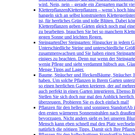
wird. Nein, nein – gerade ein Ziergarten macht vie
Kletterpflanzen
Kletterpflanzen – wenn´s hoch hina
hangeln sich an selbst konstruierten Klettergerü
ist, für herrliches Grün und tolle Blüten. Dabei k
Kletterpflanzen geben Gärten gleich noch mal ein
zu bearbeiten, brauchen Sie bei so manchem Klett
gegen Sonne und leichten Regen.
Steingarten
Der Steingarten: Hingucker in jedem G
Unterschiedliche Steine und unterschiedliche Größ
zusammenwachsen und Sie haben einen Steingarten
einiges zu beachten. Denn nur wenn der Steingarten
wenig Pflege und sieht verdammt hübsch aus. Glaub
Menge Tipps auf Lager.
Baume, Sträucher und Hecken
Bäume, Sträucher, 
haben. Um solche Pflanzen in Ihrem Garten unterz
so einen herrlichen Garten kreieren, der auf mehr
auch perfekt in einen Garten integrieren. Ebenso 
Stellen Sie sich doch nur mal den Anblick herrlic
überzeugen. Probieren Sie es doch einfach mal!
Pflanzen für den hellen und sonnigen Standort
Ab i
den ersten wärmeren Sonnenstrahlen nach draußen.
bevorzugen. Nicht anders sieht es bei unseren Blum
Mensch kann eben schnell mal den Platz wechseln,
natürlich die nötigen Tipps. Damit sich Ihre Pfla
Pflanzen für den halbschattigen Standort
Ein bissch