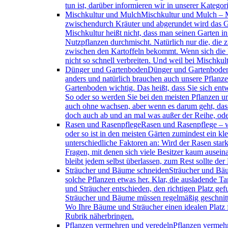
tun ist, darüber informieren wir in unserer Katego
Mischkultur und Mulch
Mischkultur und Mulch – M
zwischendurch Kräuter und abgerundet wird das Gan
Mischkultur heißt nicht, dass man seinen Garten in
Nutzpflanzen durchmischt. Natürlich nur die, die
zwischen den Kartoffeln bekommt. Wenn sich die N
nicht so schnell verbreiten. Und weil bei Mischkul
Dünger und Gartenboden
Dünger und Gartenboden –
anders und natürlich brauchen auch unsere Pflanz
Gartenboden wichtig. Das heißt, dass Sie sich en
So oder so werden Sie bei den meisten Pflanzen 
auch ohne wachsen, aber wenn es darum geht, dass 
doch auch ab und an mal was außer der Reihe, od
Rasen und Rasenpflege
Rasen und Rasenpflege – w
oder so ist in den meisten Gärten zumindest ein 
unterschiedliche Faktoren an: Wird der Rasen star
Fragen, mit denen sich viele Besitzer kaum ausein
bleibt jedem selbst überlassen, zum Rest sollte d
Sträucher und Bäume schneiden
Sträucher und Bäu
solche Pflanzen etwas her. Klar, die ausladende Ta
und Sträucher entschieden, den richtigen Platz gef
Sträucher und Bäume müssen regelmäßig geschnitt
Wo Ihre Bäume und Sträucher einen idealen Platz 
Rubrik näherbringen.
Pflanzen vermehren und veredeln
Pflanzen vermehr