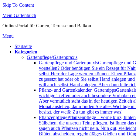
Skip To Content
Mein Gartenbuch
Online-Portal für Garten, Terrasse und Balkon
Menu
Startseite
Kategorien
Gartenpflege/Gartenpraxis
Gartenpflege und Gartenpraxis
Gartenpflege und Ga
vorstellen? Oder benötigen Sie ein Rezept für Na
selbst Herr der Lage werden können. Einen Pflanz
zugesetzt hat oder ob Sie selbst Hand anlegen und
will auch selbst Hand anlegen. Aber dann bitte ric
Pflanz- und Gartenkalender, Gartentipps
Gartenkal
wichtige Treffen oder auch besondere Vorhaben ei
Aber vermutlich steht das in der heutigen Zeit e
Monat anstehen, dann finden Sie alles Wichtige i
besitzt, der weiß: Zu tun gibt es immer was!
Pflanzenpflege
Pflanzenpflege – vorne kurz, hinte
Sälbchen, die unseren Teint pflegen. Ist Ihnen da
sagen auch Pflanzen nicht nein. Nun gut, vielleicht
Blüten abscheiden, regelmäßiges Gießen und Düngen