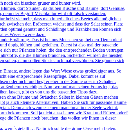
ich noch ein bisschen grüner und bunter wird.
er Blumen, dort Stauden, da drüben Büsche und Bäume, dort Gemüse,
 denn der Begriff Mischkultur wird oft falsch verstanden.
tur heißt vielmehr, dass man innerhalb eines Beetes alle möglichen
ch zwischen den Erdbeeren wächst und dass der Salat seinen Platz
rden optimal genutzt und Schädlinge und Krankheiten können sich
 alles Wissenswerte dazu.
unde Ernährung. Das ist bei uns Menschen so, bei den Tieren nicht
und üppig blühen und gedeihen. Zuerst ist also mal der passende
e sich nur Pflanzen holen, die den entsprechenden Boden vertragen.
hrstoffe, die die Blumen brauchen. Sicherlich würden die meisten
en sollen, dann sollten Sie sie auch mal verwöhnen. Sie gönnen sich
 Einsatz, andere legen das Wort Wiese etwas großzügiger aus. So
aucht eine entsprechende Rasenpflege. Dabei kommt es auf
en oder nicht und liegt er eher in der Sonne oder im Schatten.
te außenherum wichtiger. Nun, worauf man seinen Fokus legt, das
ihen lassen, gibt es von uns die passenden Tipps dazu.
en ohne Bäume und Sträucher. Selbst in kleinen Gärten machen
gibt ja auch kleinere Alternativen. Haben Sie sich für passende Bäume
ht getan. Denn auch wenn es einem manchmal in der Seele weh tut:
Form bekommen. Soll ja nicht ausschauen wie Kraut und Rüben, oder?
ge die Pflanzen noch brauchen, das wollen wir Ihnen in dieser
, wem´s gefällt … Natürlich sollte die grüne Oase mehr bieten.