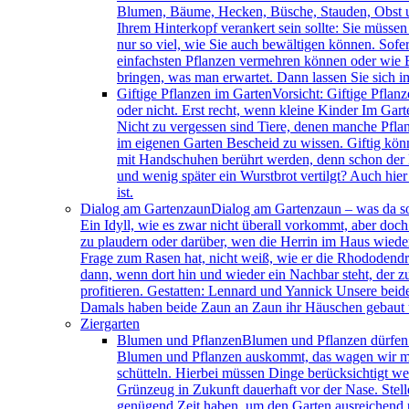
Blumen, Bäume, Hecken, Büsche, Stauden, Obst un
Ihrem Hinterkopf verankert sein sollte: Sie müsse
nur so viel, wie Sie auch bewältigen können. Sofe
einfachsten Pflanzen vermehren können oder wie B
bringen, was man erwartet. Dann lassen Sie sich i
Giftige Pflanzen im Garten
Vorsicht: Giftige Pflan
oder nicht. Erst recht, wenn kleine Kinder Im Ga
Nicht zu vergessen sind Tiere, denen manche Pflanz
im eigenen Garten Bescheid zu wissen. Giftig können
mit Handschuhen berührt werden, denn schon der 
und wenig später ein Wurstbrot vertilgt? Auch hier
ist.
Dialog am Gartenzaun
Dialog am Gartenzaun – was da so 
Ein Idyll, wie es zwar nicht überall vorkommt, aber doch
zu plaudern oder darüber, wen die Herrin im Haus wiede
Frage zum Rasen hat, nicht weiß, wie er die Rhododendre
dann, wenn dort hin und wieder ein Nachbar steht, der 
profitieren. Gestatten: Lennard und Yannick Unsere beide
Damals haben beide Zaun an Zaun ihr Häuschen gebaut u
Ziergarten
Blumen und Pflanzen
Blumen und Pflanzen dürfen n
Blumen und Pflanzen auskommt, das wagen wir mal 
schütteln. Hierbei müssen Dinge berücksichtigt we
Grünzeug in Zukunft dauerhaft vor der Nase. Stell
genügend Zeit haben, um den Garten ausreichend p