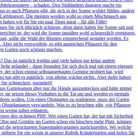
Mitteleuropäern – schaden. Den Südländern dagegen macht ein
s es auch Pflanzen gibt, die sich in der Sonne wohler fühlen, andere
n Lieblingsort. Die meisten werden wohl so einen Mischmasch aus
ben wir für Sie ein paar Tipps parat – für alle Fälle!
en Sie sich glücklich schätzen, denn dann haben Sie Sonne satt und
richtet ist, der wird die Sonne tagsüber wohl schmerzlich vermissen.
und, sollte die Wahl der Blumen entsprechend gestaltet werden. Es
Aber nicht verzweifeln, es gibt ausreichen Pflanzen für den
hren Garten noch schöner machen.
as ist natürlich legitim und viele haben gar keine andere
Seite gelandet – dann freunden Sie sich doch mal mit einem eigenen
der, der schon einmal selbstangebautes Gemüse probiert hat, wird
 tun gibt es natürlich, von alleine wächst nichts. Aber dafür haben
Sie schmecken, garantiert!
nze Gartensaison über nur die Hände auszustrecken und hätte immer
, sie setzen dieses Vorhaben in die Tat um und werden es niemals
deres wollen. Um einen Obstgarten zu realisieren, muss der Garten
n Obstplantagen verwandeln. Was es zu beachten gibt, wie Pflanzen
in wenig näher erläutern.
n den richtigen Pfiff. Wer einen Garten hat, der hat mit Sicherheit
n Obst und Gemüse im Garten schon ein bisschen mehr Platz, können
uf die getrockneten Supermarktvarianten zurückgreifen. Wo welche
– stöbern Sie ein wenig in unserer Rubrik Kräutergarten und holen Sie