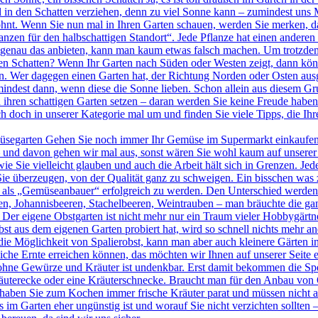
 in den Schatten verziehen, denn zu viel Sonne kann – zumindest uns 
nt. Wenn Sie nun mal in Ihren Garten schauen, werden Sie merken, das
nzen für den halbschattigen Standort“. Jede Pflanze hat einen andere
genau das anbieten, kann man kaum etwas falsch machen. Um trotzdem ha
en Schatten? Wenn Ihr Garten nach Süden oder Westen zeigt, dann könn
n. Wer dagegen einen Garten hat, der Richtung Norden oder Osten ausge
mindest dann, wenn diese die Sonne lieben. Schon allein aus diesem Gr
ihren schattigen Garten setzen – daran werden Sie keine Freude haben. 
ch doch in unserer Kategorie mal um und finden Sie viele Tipps, die I
segarten Gehen Sie noch immer Ihr Gemüse im Supermarkt einkaufen? D
– und davon gehen wir mal aus, sonst wären Sie wohl kaum auf unserer 
wie Sie vielleicht glauben und auch die Arbeit hält sich in Grenzen. Je
ie überzeugen, von der Qualität ganz zu schweigen. Ein bisschen was zu
m als „Gemüseanbauer“ erfolgreich zu werden. Den Unterschied werden 
en, Johannisbeeren, Stachelbeeren, Weintrauben – man bräuchte die ga
er eigene Obstgarten ist nicht mehr nur ein Traum vieler Hobbygärtner
 aus dem eigenen Garten probiert hat, wird so schnell nichts mehr an
die Möglichkeit von Spalierobst, kann man aber auch kleinere Gärten i
iche Ernte erreichen können, das möchten wir Ihnen auf unserer Seite e
hne Gewürze und Kräuter ist undenkbar. Erst damit bekommen die Speise
 Kräuterecke oder eine Kräuterschnecke. Braucht man für den Anbau vo
haben Sie zum Kochen immer frische Kräuter parat und müssen nicht a
 im Garten eher ungünstig ist und worauf Sie nicht verzichten sollten 