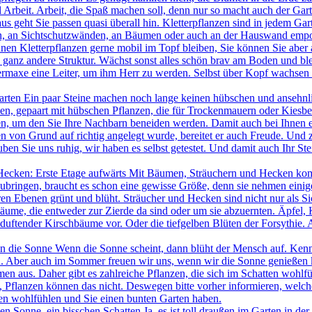
l Arbeit. Arbeit, die Spaß machen soll, denn nur so macht auch der Gar
us geht Sie passen quasi überall hin. Kletterpflanzen sind in jedem Ga
sten, an Sichtschutzwänden, an Bäumen oder auch an der Hauswand empor
önnen Kletterpflanzen gerne mobil im Topf bleiben, Sie können Sie aber
e ganz andere Struktur. Wächst sonst alles schön brav am Boden und b
ermaxe eine Leiter, um ihm Herr zu werden. Selbst über Kopf wachsen d
arten Ein paar Steine machen noch lange keinen hübschen und ansehnl
en, gepaart mit hübschen Pflanzen, die für Trockenmauern oder Kiesbee
, um den Sie Ihre Nachbarn beneiden werden. Damit auch bei Ihnen e
 von Grund auf richtig angelegt wurde, bereitet er auch Freude. Und zw
en Sie uns ruhig, wir haben es selbst getestet. Und damit auch Ihr Ste
Hecken: Erste Etage aufwärts Mit Bäumen, Sträuchern und Hecken komm
ubringen, braucht es schon eine gewisse Größe, denn sie nehmen einige
eren Ebenen grünt und blüht. Sträucher und Hecken sind nicht nur als 
Bäume, die entweder zur Zierde da sind oder um sie abzuernten. Äpfel
h duftender Kirschbäume vor. Oder die tiefgelben Blüten der Forsythie.
n die Sonne Wenn die Sonne scheint, dann blüht der Mensch auf. Kenne
 Aber auch im Sommer freuen wir uns, wenn wir die Sonne genießen kö
en aus. Daher gibt es zahlreiche Pflanzen, die sich im Schatten wohlfü
 Pflanzen können das nicht. Deswegen bitte vorher informieren, welc
nzen wohlfühlen und Sie einen bunten Garten haben.
en Sonne, ein bisschen Schatten Ja, es ist toll draußen im Garten in de