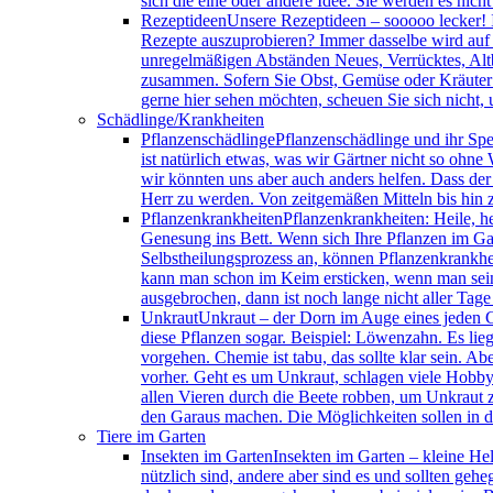
sich die eine oder andere Idee. Sie werden es nicht
Rezeptideen
Unsere Rezeptideen – sooooo lecker! 
Rezepte auszuprobieren? Immer dasselbe wird auf D
unregelmäßigen Abständen Neues, Verrücktes, Altbew
zusammen. Sofern Sie Obst, Gemüse oder Kräuter i
gerne hier sehen möchten, scheuen Sie sich nicht,
Schädlinge/Krankheiten
Pflanzenschädlinge
Pflanzenschädlinge und ihr Spei
ist natürlich etwas, was wir Gärtner nicht so ohne
wir könnten uns aber auch anders helfen. Dass der 
Herr zu werden. Von zeitgemäßen Mitteln bis hin 
Pflanzenkrankheiten
Pflanzenkrankheiten: Heile, h
Genesung ins Bett. Wenn sich Ihre Pflanzen im Ga
Selbstheilungsprozess an, können Pflanzenkrankhei
kann man schon im Keim ersticken, wenn man seine 
ausgebrochen, dann ist noch lange nicht aller Tage
Unkraut
Unkraut – der Dorn im Auge eines jeden Gär
diese Pflanzen sogar. Beispiel: Löwenzahn. Es lieg
vorgehen. Chemie ist tabu, das sollte klar sein. A
vorher. Geht es um Unkraut, schlagen viele Hobby
allen Vieren durch die Beete robben, um Unkraut zu
den Garaus machen. Die Möglichkeiten sollen in di
Tiere im Garten
Insekten im Garten
Insekten im Garten – kleine Hel
nützlich sind, andere aber sind es und sollten ge