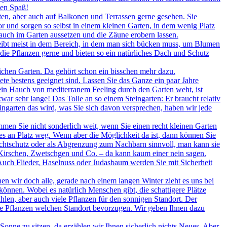
ten Spaß!
rten, aber auch auf Balkonen und Terrassen gerne gesehen. Sie
 und sorgen so selbst in einem kleinen Garten, in dem wenig Platz
 auch im Garten aussetzen und die Zäune erobern lassen.
leibt meist in dem Bereich, in dem man sich bücken muss, um Blumen
ie Pflanzen gerne und bieten so ein natürliches Dach und Schutz
ichen Garten. Da gehört schon ein bisschen mehr dazu.
te bestens geeignet sind. Lassen Sie das Ganze ein paar Jahre
in Hauch von mediterranem Feeling durch den Garten weht, ist
ar sehr lange! Das Tolle an so einem Steingarten: Er braucht relativ
ingarten das wird, was Sie sich davon versprechen, haben wir jede
en Sie nicht sonderlich weit, wenn Sie einen recht kleinen Garten
s an Platz weg. Wenn aber die Möglichkeit da ist, dann können Sie
Sichtschutz oder als Abgrenzung zum Nachbarn sinnvoll, man kann sie
, Kirschen, Zwetschgen und Co. – da kann kaum einer nein sagen.
 Auch Flieder, Haselnuss oder Judasbaum werden Sie mit Sicherheit
n wir doch alle, gerade nach einem langen Winter zieht es uns bei
nnen. Wobei es natürlich Menschen gibt, die schattigere Plätze
hlen, aber auch viele Pflanzen für den sonnigen Standort. Der
he Pflanzen welchen Standort bevorzugen. Wir geben Ihnen dazu
r Sonne zu sitzen, da erzählen wir Ihnen sicherlich nichts Neues. Aber