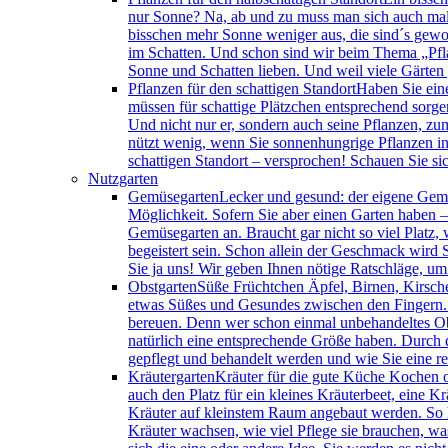
nur Sonne? Na, ab und zu muss man sich auch mal
bisschen mehr Sonne weniger aus, die sind´s gewoh
im Schatten. Und schon sind wir beim Thema „Pfla
Sonne und Schatten lieben. Und weil viele Gärten 
Pflanzen für den schattigen Standort
Haben Sie ein
müssen für schattige Plätzchen entsprechend sorge
Und nicht nur er, sondern auch seine Pflanzen, zu
nützt wenig, wenn Sie sonnenhungrige Pflanzen in 
schattigen Standort – versprochen! Schauen Sie si
Nutzgarten
Gemüsegarten
Lecker und gesund: der eigene Gemü
Möglichkeit. Sofern Sie aber einen Garten haben 
Gemüsegarten an. Braucht gar nicht so viel Platz, 
begeistert sein. Schon allein der Geschmack wird S
Sie ja uns! Wir geben Ihnen nötige Ratschläge, u
Obstgarten
Süße Früchtchen Äpfel, Birnen, Kirsch
etwas Süßes und Gesundes zwischen den Fingern. D
bereuen. Denn wer schon einmal unbehandeltes Obst
natürlich eine entsprechende Größe haben. Durch 
gepflegt und behandelt werden und wie Sie eine re
Kräutergarten
Kräuter für die gute Küche Kochen o
auch den Platz für ein kleines Kräuterbeet, eine
Kräuter auf kleinstem Raum angebaut werden. So 
Kräuter wachsen, wie viel Pflege sie brauchen, was