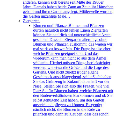
anderen, kennen sich bereits seit Mitte der 1980er
Jahre. Damals haben beide Zaun an Zaun ihr Häuschen
gebaut und ihren Garten angelegt. Mittlerweile wurden
die Gärten unzählige Male…
Ziergarten
Blumen und Pflanzen
Blumen und Pflanzen
dürfen natürlich nicht fehlen Einen Ziergarten
können Sie natürlich auf unterschiedliche Arten
gestalten. Dass ein Ziergarten allerdings ohne
Blumen und Pflanzen auskommt, das wagen wir
mal stark zu bezweifeln. Die Frage ist also eher,
welche Pflanzen geeignet sind. Und das
wiederum kann man nicht so aus dem Ärmel
schütteln. Hierbei müssen Dinge berücksichtigt
werden, wie etwa die Größe und die Lage des
Gartens. Und nicht zuletzt ist der eigene
Geschmack ausschlaggebend, schließlich haben
Sie das Grünzeug in Zukunft dauerhaft vor der
Nase. Stellen Sie sich also die Fragen, wie viel
Platz Sie für Blumen haben, welche Pflanzen mit
den Bodenverhältnissen klarkommen und ob Sie
selbst genügend Zeit haben, um den Garten
ausreichend pflegen zu können. Es genügt
nämlich nicht, die Blumen in die Erde zu
pflanzen und dann zu glauben, dass das schon