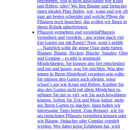
bekommen. Soll ja nicht ausschauen wie Kraut
und Rüben, oder? Wo Ihre Bäume und Sträucher
einen idealen Platz finden, wie, wann und wie oft
man am besten schneidet und welche Pflege die
Pflanzen noch brauchen, das wollen wir Ihnen in
dieser Rubrik näherbringen.
Pflanzen vermehren und veredeln
Pflanzen
vermehren und veredeln – aus wenig mach viel
Ein Garten nur mit Rasen? Naja, wem´s gefällt
… Natürlich sollte die grüne Oase mehr bieten.
Blumen, Bäume, Hecken, Büsche, Stauden, Obst
und Gemüse – es gibt ja genügend
Möglichkeiten. Sie können also frei entscheiden
und tun und lassen, was Sie möchten. Was aber
immer in Ihrem Hinterkopf verankert sein sollte:
Sie müssen den Garten auch pflegen, sonst
schaut´s aus wie Kraut und Rüben. Knallen Sie
also den Garten nicht mit allem Möglichen zu,
nehmen Sie nur so viel, wie Sie auch bewältigen
können. Sofern Sie Zeit und Muse haben, mehr
aus Ihrem Garten zu machen, dann halten wir
interessante Tipps bereit. Zum Beispiel, wie Sie
am einfachsten Pflanzen vermehren können oder
wie Bäume, Sträucher oder Gemüse veredelt
werden. Wer dabei keine Erfahrung hat, wird