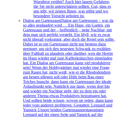
Wurstbrot vertilgt? Auch hier lauern Gefahren,
die Sie nicht unterschätzen sollten. Gut, dass es
uns gibt, wir zeigen Ihnen, was giftig und wo
besondere Vorsicht geboten ist.
Dialog am Gartenzaun
Dialog am Gartenzaun – was da
so alles geplaudert wird … Ein Haus, ein Garten, ein
Gartenzaun und der – hoffentlich – nette Nachbar, mit
dem man sich perfekt versteht. Ein Idyll, wie es zwar
nicht überall vorkommt, aber doch die Regel sein sollte.
Dabei ist so ein Gartenzaun nicht nur bestens dazu
geeignet, um sich den neuesten Schwank zu erzählen,
über Fußball zu plaudern oder darüber, wen die Herrin
im Haus wieder mal zum Kaffeekränzchen eingeladen
hat. Ein Dialog am Gartenzaun kann viel produktiver
sein! Wenn der Hobbygärtner mal wieder eine Frage
zum Rasen hat, nicht weiß, wie er die Rhododendren
am besten pflegen soll oder Hilfe beim Bau eines
Teiches braucht, dann kann ein Gartenzaun der ideale
Anlaufpunkt sein. Natürlich nur dann, wenn dort hin
und wieder ein Nachbar steht, der zu dem ein oder
anderen Thema etwas Produktives beizutragen hat.
Und sollten beide wissen, wovon sie reden, dann kann
jeder vom anderen profitieren. Gestatten: Lennard und
Yannick Unsere beiden Gartenzaunprotagonisten
Lennard auf der einen Seite und Yannick auf der