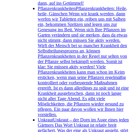
dann, auf ins Getümmel!
Pflanzenkrankheiten
Pflanzenkrankheiten: Heile,
heile, Gänschen Wenn wir krank werden, dann
werfen wir Tabletten ein, reiben uns mit Salben
ein, bekommen Spritzen und legen uns zur
Genesung ins Bett. Wenn sich Ihre Pflanzen im
Garten verändern und sie merken, dass da etwas
nicht stimmt, dann müssen Sie aktiv werden.
Wirft der Mensch bei so mancher Krankheit den
Selbstheilungsprozess an, können
Pflanzenkrankheiten in der Regel nur selten von
der Pflanze selbst bekämpft werden. Somit ist
klar: Sie müssen aktiv werden! Viele
Pflanzenkrankheiten kann man schon im Keim
ersticken, wenn man seine Pflanzen regelmäßig
kontrolliert oder vorbeugende Maßnahmen
ergreift. Ist es dann allerdings zu spät und ist eine
Krankheit ausgebrochen, dann ist noch lange
nicht aller Tage Abend. Es gibt viele
Möglichkeiten, die Pflanzen wieder gesund zu
pflegen. Ein paar davon wollen wir Ihnen hier
vorstellen.
Unkraut
Unkraut – der Dorn im Auge eines jeden
Gärtners Das Wort Unkraut ist relativ breit
gefächert. Was der eine als Unkraut ansieht, stört