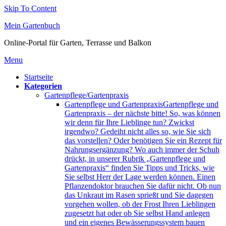
Skip To Content
Mein Gartenbuch
Online-Portal für Garten, Terrasse und Balkon
Menu
Startseite
Kategorien
Gartenpflege/Gartenpraxis
Gartenpflege und Gartenpraxis
Gartenpflege und
Gartenpraxis – der nächste bitte! So, was können
wir denn für Ihre Lieblinge tun? Zwickst
irgendwo? Gedeiht nicht alles so, wie Sie sich
das vorstellen? Oder benötigen Sie ein Rezept für
Nahrungsergänzung? Wo auch immer der Schuh
drückt, in unserer Rubrik „Gartenpflege und
Gartenpraxis“ finden Sie Tipps und Tricks, wie
Sie selbst Herr der Lage werden können. Einen
Pflanzendoktor brauchen Sie dafür nicht. Ob nun
das Unkraut im Rasen sprießt und Sie dagegen
vorgehen wollen, ob der Frost Ihren Lieblingen
zugesetzt hat oder ob Sie selbst Hand anlegen
und ein eigenes Bewässerungssystem bauen