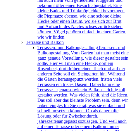
hat auch mehr vom gefiederten Fluggetier und
bekommt öfter einen Besuch abgestattet. Eine
kleine Bade- und Trinkmöglichkeit bevorzugen
die Piepmatze ebenso, wie eine schöne dichte
Hecke oder einen Baum, wo sie sich zur Brut
und Aufzucht des Nachwuchses zurückziehen
können. Vögel gehören einfach in einen Garten,
wie wir finden.
Terrasse und Balkon
Terrassen- und Balkongestaltung
Terrassen- und
Balkongestaltung Vom Garten hat man meist eine
ganz genaue Vorstellung, wie dieser gestaltet sein
sollte. Hier will man eine Hecke, dort ein
Rosenbeet, dort drüben einen Teich und auf der
anderen Seite soll ein Steingarten hin. Während
die Gärten herausgeputzt werden, fristen viele
Terrassen ein tristes Dasein. Dabei kann eine
Terrasse – genauso wie ein Balkon – richtig toll
gestaltet werden. Was vielen fehlt, sind die Ideen.
Das soll aber das kleinste Problem sein, denn wir
haben einiges für Sie parat, was sie einfach und
schnell umsetzen können. Ob als dauerhafte
Lösung oder für Zwischendurch,
jahreszeitenangepasst sozusagen. Und weil auch
auf einer Terrasse oder einem Balkon immer