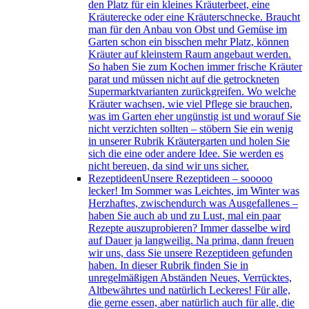
den Platz für ein kleines Kräuterbeet, eine
Kräuterecke oder eine Kräuterschnecke. Braucht
man für den Anbau von Obst und Gemüse im
Garten schon ein bisschen mehr Platz, können
Kräuter auf kleinstem Raum angebaut werden.
So haben Sie zum Kochen immer frische Kräuter
parat und müssen nicht auf die getrockneten
Supermarktvarianten zurückgreifen. Wo welche
Kräuter wachsen, wie viel Pflege sie brauchen,
was im Garten eher ungünstig ist und worauf Sie
nicht verzichten sollten – stöbern Sie ein wenig
in unserer Rubrik Kräutergarten und holen Sie
sich die eine oder andere Idee. Sie werden es
nicht bereuen, da sind wir uns sicher.
Rezeptideen
Unsere Rezeptideen – sooooo
lecker! Im Sommer was Leichtes, im Winter was
Herzhaftes, zwischendurch was Ausgefallenes –
haben Sie auch ab und zu Lust, mal ein paar
Rezepte auszuprobieren? Immer dasselbe wird
auf Dauer ja langweilig. Na prima, dann freuen
wir uns, dass Sie unsere Rezeptideen gefunden
haben. In dieser Rubrik finden Sie in
unregelmäßigen Abständen Neues, Verrücktes,
Altbewährtes und natürlich Leckeres! Für alle,
die gerne essen, aber natürlich auch für alle, die