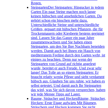
Regen.
Steingarten
Der Steingarten: Hingucker in jedem
Garten Ein paar Steine machen noch lange
keinen hübschen und ansehnlichen Garten. Da
gehört schon ein bisschen mehr dazu.
Unterschiedliche Steine und unterschiedliche
Größen, gepaart mit hübschen Pflanzen, die für
Trockenmauern oder Kiesbeete bestens geeignet
sind. Lassen Sie das Ganze ein paar Jahre
zusammenwachsen und Sie haben einen
Steingarten, um den Sie Ihre Nachbarn beneiden
werden. Damit auch bei Ihnen ein Hauch von
mediterranem Feeling durch den Garten weht, ist
einiges zu beachten. Denn nur wenn der
Steingarten von Grund auf richtig angelegt
wurde, bereitet er auch Freude. Und zwar sehr
lange! Das Tolle an so einem Steingarten: Er
braucht relativ wenig Pflege und sieht verdammt
hübsch aus. Glauben Sie uns ruhig, wir haben es
selbst getestet. Und damit auch Ihr Steingarten
das wird, was Sie sich davon versprechen, haben
wir jede Menge Tipps auf Lager.
Baume, Sträucher und Hecken
Bäume, Sträucher,
Hecken: Erste Etage aufwärts Mit Bäumen,
Sträuchern und Hecken kommen Sie nicht