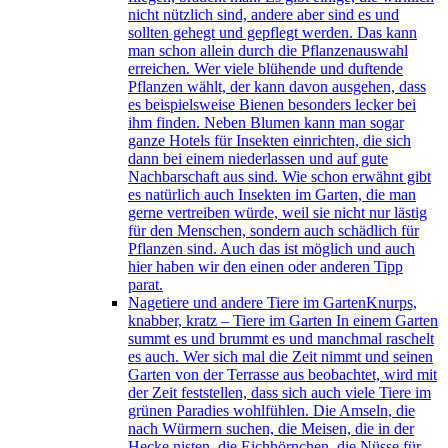
nicht nützlich sind, andere aber sind es und
sollten gehegt und gepflegt werden. Das kann
man schon allein durch die Pflanzenauswahl
erreichen. Wer viele blühende und duftende
Pflanzen wählt, der kann davon ausgehen, dass
es beispielsweise Bienen besonders lecker bei
ihm finden. Neben Blumen kann man sogar
ganze Hotels für Insekten einrichten, die sich
dann bei einem niederlassen und auf gute
Nachbarschaft aus sind. Wie schon erwähnt gibt
es natürlich auch Insekten im Garten, die man
gerne vertreiben würde, weil sie nicht nur lästig
für den Menschen, sondern auch schädlich für
Pflanzen sind. Auch das ist möglich und auch
hier haben wir den einen oder anderen Tipp
parat.
Nagetiere und andere Tiere im Garten
Knurps,
knabber, kratz – Tiere im Garten In einem Garten
summt es und brummt es und manchmal raschelt
es auch. Wer sich mal die Zeit nimmt und seinen
Garten von der Terrasse aus beobachtet, wird mit
der Zeit feststellen, dass sich auch viele Tiere im
grünen Paradies wohlfühlen. Die Amseln, die
nach Würmern suchen, die Meisen, die in der
Hecke nisten, die Eichhörnchen, die Nüsse für