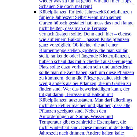
wieder was zu tun ist geben wir auch hier Tipps.
Schauen Sie doch mal rein!
Kübelpflanzen für jede Jahreszeit
Kübelpflanzen
für jede Jahreszeit Selbst wenn man seinen
Garten hübsch gestaltet hat, muss das noch lange
nicht heißen, dass man die Terrasse
vernachlässigen sollte. Denn auch hier – ebenso
wie auf einem Balkon – passen Kübelpflanzen
ganz vorzüglich. Ob kleine, die auf einer
Blumentreppe stehen, größere, die man solitär
stellt, rankende oder hängende Kletterpflanzen,
hübsch schaut das mit Sicherheit aus! Genügend
Platz sollte dazu vorhanden sein und außerdem
sollte man die Zeit haben, sich um diese Pflanzen
zu kümmern, denn die Pflege gestaltet sich ein
wenig anders als bei Pflanzen, die im Garten zu
finden sind. Wer das bewerkstelligen kann, der
tut gut daran, Terrasse und Balkon mit
Kübelpflanzen auszustatten. Man darf allerdings
nicht den Fehler machen und glauben, dass alle
Pflanzen geeignet sind. Neben den
Anforderungen an Sonne, Wasser und
Temperatur gibt es zahlreiche Exemplare, die
nicht winterhart sind. Diese müssen in der kalten
Jahreszeit nach drinnen. Andere halten kalte