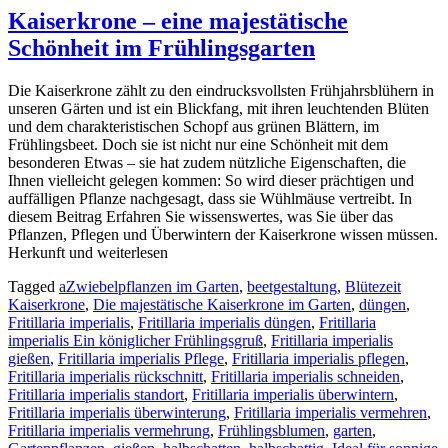
Kaiserkrone – eine majestätische
Schönheit im Frühlingsgarten
Die Kaiserkrone zählt zu den eindrucksvollsten Frühjahrsblühern in
unseren Gärten und ist ein Blickfang, mit ihren leuchtenden Blüten
und dem charakteristischen Schopf aus grünen Blättern, im
Frühlingsbeet. Doch sie ist nicht nur eine Schönheit mit dem
besonderen Etwas – sie hat zudem nützliche Eigenschaften, die
Ihnen vielleicht gelegen kommen: So wird dieser prächtigen und
auffälligen Pflanze nachgesagt, dass sie Wühlmäuse vertreibt. In
diesem Beitrag Erfahren Sie wissenswertes, was Sie über das
Pflanzen, Pflegen und Überwintern der Kaiserkrone wissen müssen.
Herkunft und weiterlesen
Tagged
aZwiebelpflanzen im Garten
,
beetgestaltung
,
Blütezeit
Kaiserkrone
,
Die majestätische Kaiserkrone im Garten
,
düngen
,
Fritillaria imperialis
,
Fritillaria imperialis düngen
,
Fritillaria
imperialis Ein königlicher Frühlingsgruß
,
Fritillaria imperialis
gießen
,
Fritillaria imperialis Pflege
,
Fritillaria imperialis pflegen
,
Fritillaria imperialis rückschnitt
,
Fritillaria imperialis schneiden
,
Fritillaria imperialis standort
,
Fritillaria imperialis überwintern
,
Fritillaria imperialis überwinterung
,
Fritillaria imperialis vermehren
,
Fritillaria imperialis vermehrung
,
Frühlingsblumen
,
garten
,