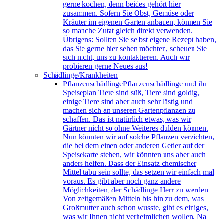
gerne kochen, denn beides gehört hier
zusammen. Sofern Sie Obst, Gemüse oder
Kräuter im eigenen Garten anbauen, können Sie
so manche Zutat gleich direkt verwenden.
Übrigens: Sollten Sie selbst eigene Rezept haben,
das Sie gerne hier sehen möchten, scheuen Sie
sich nicht, uns zu kontaktieren. Auch wir
probieren gerne Neues aus!
Schädlinge/Krankheiten
Pflanzenschädlinge
Pflanzenschädlinge und ihr
Speiseplan Tiere sind süß, Tiere sind goldig,
einige Tiere sind aber auch sehr lästig und
machen sich an unseren Gartenpflanzen zu
schaffen. Das ist natürlich etwas, was wir
Gärtner nicht so ohne Weiteres dulden können.
Nun könnten wir auf solche Pflanzen verzichten,
die bei dem einen oder anderen Getier auf der
Speisekarte stehen, wir könnten uns aber auch
anders helfen. Dass der Einsatz chemischer
Mittel tabu sein sollte, das setzen wir einfach mal
voraus. Es gibt aber noch ganz andere
Möglichkeiten, der Schädlinge Herr zu werden.
Von zeitgemäßen Mitteln bis hin zu dem, was
Großmutter auch schon wusste, gibt es einiges,
was wir Ihnen nicht verheimlichen wollen. Na