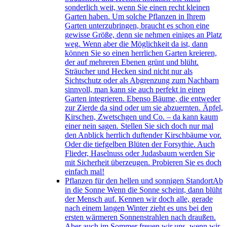
sonderlich weit, wenn Sie einen recht kleinen
Garten haben. Um solche Pflanzen in Ihrem
Garten unterzubringen, braucht es schon eine
gewisse Größe, denn sie nehmen einiges an Platz
weg. Wenn aber die Möglichkeit da ist, dann
können Sie so einen herrlichen Garten kreieren,
der auf mehreren Ebenen grünt und blüht.
Sträucher und Hecken sind nicht nur als
Sichtschutz oder als Abgrenzung zum Nachbarn
sinnvoll, man kann sie auch perfekt in einen
Garten integrieren. Ebenso Bäume, die entweder
zur Zierde da sind oder um sie abzuernten. Äpfel,
Kirschen, Zwetschgen und Co. – da kann kaum
einer nein sagen. Stellen Sie sich doch nur mal
den Anblick herrlich duftender Kirschbäume vor.
Oder die tiefgelben Blüten der Forsythie. Auch
Flieder, Haselnuss oder Judasbaum werden Sie
mit Sicherheit überzeugen. Probieren Sie es doch
einfach mal!
Pflanzen für den hellen und sonnigen Standort
Ab
in die Sonne Wenn die Sonne scheint, dann blüht
der Mensch auf. Kennen wir doch alle, gerade
nach einem langen Winter zieht es uns bei den
ersten wärmeren Sonnenstrahlen nach draußen.
Aber auch im Sommer freuen wir uns, wenn wir