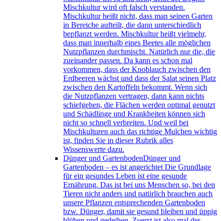
Mischkultur wird oft falsch verstanden.
Mischkultur heißt nicht, dass man seinen Garten
in Bereiche aufteilt, die dann unterschiedlich
bepflanzt werden. Mischkultur heißt vielmehr,
dass man innerhalb eines Beetes alle möglichen
Nutzpflanzen durchmischt. Natürlich nur die, die
zueinander passen. Da kann es schon mal
vorkommen, dass der Knoblauch zwischen den
Erdbeeren wächst und dass der Salat seinen Platz
zwischen den Kartoffeln bekommt. Wenn sich
die Nutzpflanzen vertragen, dann kann nichts
schiefgehen, die Flächen werden optimal genutzt
und Schädlinge und Krankheiten können sich
nicht so schnell verbreiten. Und weil bei
Mischkulturen auch das richtige Mulchen wichtig
ist, finden Sie in dieser Rubrik alles
Wissenswerte dazu.
Dünger und Gartenboden
Dünger und
Gartenboden – es ist angerichtet Die Grundlage
für ein gesundes Leben ist eine gesunde
Ernährung. Das ist bei uns Menschen so, bei den
Tieren nicht anders und natürlich brauchen auch
unsere Pflanzen entsprechenden Gartenboden
bzw. Dünger, damit sie gesund bleiben und üppig
blühen und gedeihen. Zuerst ist also mal der