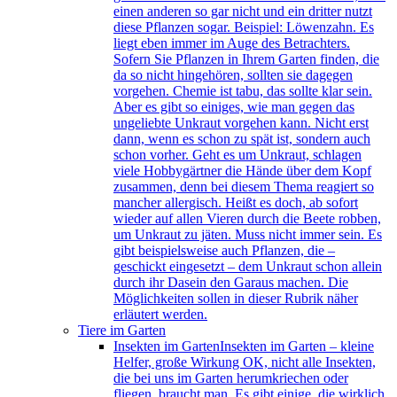
einen anderen so gar nicht und ein dritter nutzt
diese Pflanzen sogar. Beispiel: Löwenzahn. Es
liegt eben immer im Auge des Betrachters.
Sofern Sie Pflanzen in Ihrem Garten finden, die
da so nicht hingehören, sollten sie dagegen
vorgehen. Chemie ist tabu, das sollte klar sein.
Aber es gibt so einiges, wie man gegen das
ungeliebte Unkraut vorgehen kann. Nicht erst
dann, wenn es schon zu spät ist, sondern auch
schon vorher. Geht es um Unkraut, schlagen
viele Hobbygärtner die Hände über dem Kopf
zusammen, denn bei diesem Thema reagiert so
mancher allergisch. Heißt es doch, ab sofort
wieder auf allen Vieren durch die Beete robben,
um Unkraut zu jäten. Muss nicht immer sein. Es
gibt beispielsweise auch Pflanzen, die –
geschickt eingesetzt – dem Unkraut schon allein
durch ihr Dasein den Garaus machen. Die
Möglichkeiten sollen in dieser Rubrik näher
erläutert werden.
Tiere im Garten
Insekten im Garten
Insekten im Garten – kleine
Helfer, große Wirkung OK, nicht alle Insekten,
die bei uns im Garten herumkriechen oder
fliegen, braucht man. Es gibt einige, die wirklich