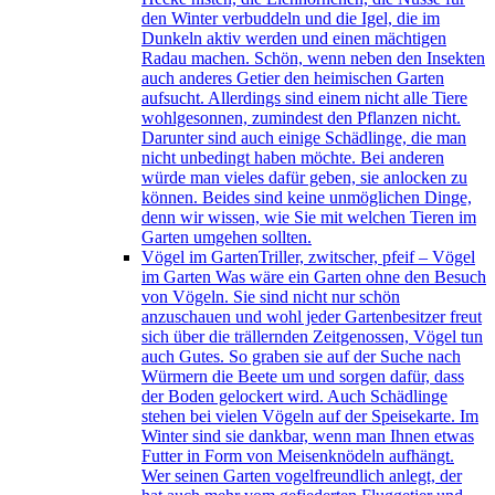
den Winter verbuddeln und die Igel, die im
Dunkeln aktiv werden und einen mächtigen
Radau machen. Schön, wenn neben den Insekten
auch anderes Getier den heimischen Garten
aufsucht. Allerdings sind einem nicht alle Tiere
wohlgesonnen, zumindest den Pflanzen nicht.
Darunter sind auch einige Schädlinge, die man
nicht unbedingt haben möchte. Bei anderen
würde man vieles dafür geben, sie anlocken zu
können. Beides sind keine unmöglichen Dinge,
denn wir wissen, wie Sie mit welchen Tieren im
Garten umgehen sollten.
Vögel im Garten
Triller, zwitscher, pfeif – Vögel
im Garten Was wäre ein Garten ohne den Besuch
von Vögeln. Sie sind nicht nur schön
anzuschauen und wohl jeder Gartenbesitzer freut
sich über die trällernden Zeitgenossen, Vögel tun
auch Gutes. So graben sie auf der Suche nach
Würmern die Beete um und sorgen dafür, dass
der Boden gelockert wird. Auch Schädlinge
stehen bei vielen Vögeln auf der Speisekarte. Im
Winter sind sie dankbar, wenn man Ihnen etwas
Futter in Form von Meisenknödeln aufhängt.
Wer seinen Garten vogelfreundlich anlegt, der