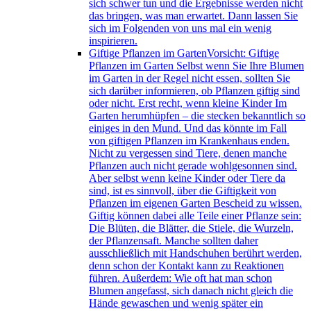
sich schwer tun und die Ergebnisse werden nicht
das bringen, was man erwartet. Dann lassen Sie
sich im Folgenden von uns mal ein wenig
inspirieren.
Giftige Pflanzen im Garten
Vorsicht: Giftige
Pflanzen im Garten Selbst wenn Sie Ihre Blumen
im Garten in der Regel nicht essen, sollten Sie
sich darüber informieren, ob Pflanzen giftig sind
oder nicht. Erst recht, wenn kleine Kinder Im
Garten herumhüpfen – die stecken bekanntlich so
einiges in den Mund. Und das könnte im Fall
von giftigen Pflanzen im Krankenhaus enden.
Nicht zu vergessen sind Tiere, denen manche
Pflanzen auch nicht gerade wohlgesonnen sind.
Aber selbst wenn keine Kinder oder Tiere da
sind, ist es sinnvoll, über die Giftigkeit von
Pflanzen im eigenen Garten Bescheid zu wissen.
Giftig können dabei alle Teile einer Pflanze sein:
Die Blüten, die Blätter, die Stiele, die Wurzeln,
der Pflanzensaft. Manche sollten daher
ausschließlich mit Handschuhen berührt werden,
denn schon der Kontakt kann zu Reaktionen
führen. Außerdem: Wie oft hat man schon
Blumen angefasst, sich danach nicht gleich die
Hände gewaschen und wenig später ein