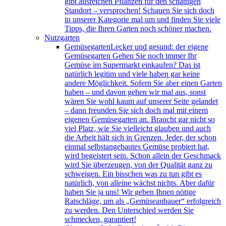
gibt ausreichen Pflanzen für den schattigen
Standort – versprochen! Schauen Sie sich doch
in unserer Kategorie mal um und finden Sie viele
Tipps, die Ihren Garten noch schöner machen.
Nutzgarten
Gemüsegarten
Lecker und gesund: der eigene
Gemüsegarten Gehen Sie noch immer Ihr
Gemüse im Supermarkt einkaufen? Das ist
natürlich legitim und viele haben gar keine
andere Möglichkeit. Sofern Sie aber einen Garten
haben – und davon gehen wir mal aus, sonst
wären Sie wohl kaum auf unserer Seite gelandet
– dann freunden Sie sich doch mal mit einem
eigenen Gemüsegarten an. Braucht gar nicht so
viel Platz, wie Sie vielleicht glauben und auch
die Arbeit hält sich in Grenzen. Jeder, der schon
einmal selbstangebautes Gemüse probiert hat,
wird begeistert sein. Schon allein der Geschmack
wird Sie überzeugen, von der Qualität ganz zu
schweigen. Ein bisschen was zu tun gibt es
natürlich, von alleine wächst nichts. Aber dafür
haben Sie ja uns! Wir geben Ihnen nötige
Ratschläge, um als „Gemüseanbauer“ erfolgreich
zu werden. Den Unterschied werden Sie
schmecken, garantiert!