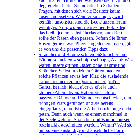
auch mal ein Blümchen wachsen oder nicht und
liegt er eher in der Sonne oder im Schatten.
Fragen, mit denen sich viele Besitzer kaum
auseinandersetzen. Wenn er zu lang ist, wird
gemäht, ansonsten sind die Beete außenherum
wichtiger. Nun, worauf man seinen Fokus legt,
das bleibt jedem selbst überlassen, zum Rest
sollte der Rasen eben passen. Sofern Sie Ihrem
Rasen gerne etwas Pflege angedeihen lassen, gibt
es von uns die passenden Tipps dazu.
Sträucher und Bäume schneiden
Sträucher und
Bäume schneiden – schnipp schnapp, Ast ab Was
wären unsere grünen Oasen ohne Bäume und
Sträucher. Selbst in kleinen Gärten machen
solche Pflanzen etwas her. Klar, die ausladende
Tanne in einem zehn Quadratmeter großen
Garten ist nicht ideal, aber es gibt ja auch
kleinere Alternativen. Haben Sie sich für
passende Bäume und Sträucher entschieden, den
richtigen Platz gefunden und sie bereits
eingepflanzt, dann ist die Arbeit noch lange nicht
getan. Denn auch wenn es einem manchmal in
der Seele weh tut: Sträucher und Bäume müssen
regelmäßig geschnitten werden. Warum? Weil sie
nur so eine anständige und ansehnliche Form