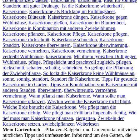
Gartenpflanzen
,
gießen
,
halbschatten
,
halbschattig
,
Ideal für sonnige
Standorte mit guter Drainage
,
Ist die Kaiserkrone winterhart?
,
Kaiserkrone
,
Kaiserkrone als Blickfang im Frühlingsbeet
,
Kaiserkrone Blütezeit
,
Kaiserkrone düngen
,
Kaiserkrone gegen
Wühlmäuse
,
Kaiserkrone gießen
,
Kaiserkrone im Blumenbeet
,
Kaiserkrone in Kombination mit anderen Zwiebelblumen
,
Kaiserkrone pflanzen
,
Kaiserkrone Pflege
,
Kaiserkrone pflegen
,
Kaiserkrone rückschnitt
,
Kaiserkrone schneiden
,
Kaiserkrone
Standort
,
Kaiserkrone überwintern
,
Kaiserkrone überwinterung
,
Kaiserkrone vermehren
,
Kaiserkrone vermehrung
,
Kaiserkrone
vertreibt Wühlmäuse
,
kaiserkronen
,
Mit ihrem typischen Duft gegen
Wühlmäuse
,
pflege
,
Pflegeleicht und prachtvoll zugleich
,
pflegen
,
rückschnitt
,
schatten
,
schattig
,
schneiden
,
So gelingt die Pflanzung
der Zwiebelpflanze
,
So lockt die Kaiserkrone keine Wühlmäuse an
,
sonne
,
sonnig
,
standort
,
Standort für Kaiserkrone
,
Tipps für gesunde
Kaiserkrone im Garten
,
Tipps zur Kombination von Kaiserkrone mit
anderen Stauden
,
überwintern
,
überwinterung
,
vermehren
,
vermehrung
,
Wann pflanzt man Kaiserkrone
,
Wann sollte man
Kaiserkrone pflanzen
,
Was tun wenn die Kaiserkrone nicht blüht
,
Welche Erde braucht die Kaiserkrone
,
Wie pflegt man die
Kaiserkrone richtig
,
Wie pflegt man Fritillaria imperialis richtig
,
Wie
tief muss man Kaiserkrone pflanzen
,
ziergarten
,
Zwiebeln der
Kaiserkrone setzen
,
zwiebelpflanzen
Weiterlesen
Mein Gartenbuch
– Pflanzen-Ratgeber und Gartenportal mit vielen
nützlichen Tipps und umfassenden Infos rund um den Garten, die