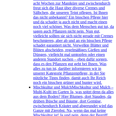
acht Wochen zur Maniküre und zwischendurch
freut sich die Haut über diverse Cremes und
Sälbchen, die unseren Teint pflegen. Ist Ihnen
das nicht unbekannt? Ein bisschen Pflege hier
und da schadet ja auch nicht und macht einen
noch viel schöner. Was dem Menschen gut tut, da
sagen auch Pflanzen nicht nein. Nun gut,
vielleicht sollten sie sich nicht gerade mit Cremes
beschmieren, aber ab und an ein bisschen Pflege
schadet garantiert nicht. Verwelkte Blätter und
Blüten abscheiden, regelmäßiges Gießen und
Düngen, vielleicht mal umtopfen oder einen
anderen Standort suchen – eben dafür sorgen,
dass es den Pflanzen gut geht bei Ihnen. Was
alles zu tun ist, darüber informieren wir in
unserer Kategorie Pflanzenpflege, in der Sie
nützliche Tipps finden, damit auch Ihr Reich
noch ein bisschen grüner und bunter wird.
Mischkultur und Mulch
Mischkultur und Mulch –
Multi-Kulti im Garten Ja, was spitzt denn da alles
aus dem Boden? Hier Blumen, dort Stauden, da
drüben Büsche und Bäume, dort Gemüse,
zwischendurch Kräuter und abgerundet wird das
Ganze mit Zierobst. Na, wenn das mal keine
Mischkultur ist! Ja und nein, denn der Begriff