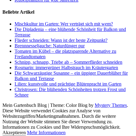
Beliebte Artikel
Mischkultur im Garten: Wer verträgt sich mit wem?
Die Dipladenia – eine blühende Schönheit für Balkon und
Terrasse
Flieder schneiden: Wann ist der beste Zeitpunkt?
Brennnesseljauche: Naturdünger pur
Tomaten im Kübel – die platzsparende Alternative zu
Freilandtomaten
Schnipp, schnapp, Triebe ab – Sommerflieder schneiden
Rosmarin: immergrüner Halbstrauch im Kräutergarten
Die Schwarzäugige Susanne – ein üppiger Dauerblüher für
Balkon und Terrasse
Lilien: kunstvolle und prächtige Blütenpracht im Garten
Christrosen: Die blühenden Schönheiten trotzen Frost und
Schnee
Mein Gartenbuch Blog
|
Theme: Color Blog by
Mystery Themes
.
Diese Website verwendet Cookies zur Analyse von
Websitezugriffen/Marketingmaßnahmen. Durch die weitere
Nutzung der Website stimmen Sie dieser Verwendung zu.
Informationen zu Cookies und Ihre Widerspruchsmöglichkeit.
Akzeptieren
Mehr Informationen