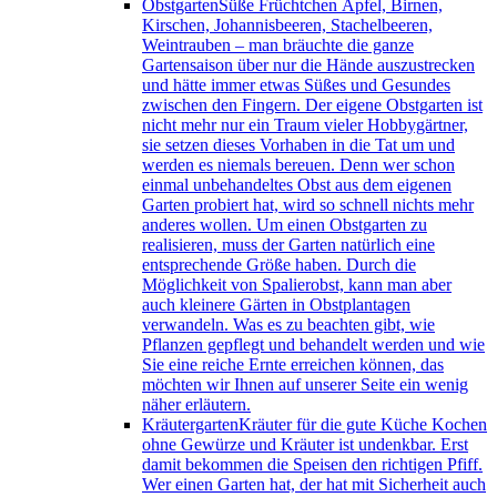
Obstgarten
Süße Früchtchen Äpfel, Birnen,
Kirschen, Johannisbeeren, Stachelbeeren,
Weintrauben – man bräuchte die ganze
Gartensaison über nur die Hände auszustrecken
und hätte immer etwas Süßes und Gesundes
zwischen den Fingern. Der eigene Obstgarten ist
nicht mehr nur ein Traum vieler Hobbygärtner,
sie setzen dieses Vorhaben in die Tat um und
werden es niemals bereuen. Denn wer schon
einmal unbehandeltes Obst aus dem eigenen
Garten probiert hat, wird so schnell nichts mehr
anderes wollen. Um einen Obstgarten zu
realisieren, muss der Garten natürlich eine
entsprechende Größe haben. Durch die
Möglichkeit von Spalierobst, kann man aber
auch kleinere Gärten in Obstplantagen
verwandeln. Was es zu beachten gibt, wie
Pflanzen gepflegt und behandelt werden und wie
Sie eine reiche Ernte erreichen können, das
möchten wir Ihnen auf unserer Seite ein wenig
näher erläutern.
Kräutergarten
Kräuter für die gute Küche Kochen
ohne Gewürze und Kräuter ist undenkbar. Erst
damit bekommen die Speisen den richtigen Pfiff.
Wer einen Garten hat, der hat mit Sicherheit auch