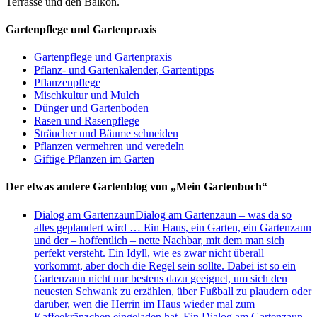
Terrasse und den Balkon.
Gartenpflege und Gartenpraxis
Gartenpflege und Gartenpraxis
Pflanz- und Gartenkalender, Gartentipps
Pflanzenpflege
Mischkultur und Mulch
Dünger und Gartenboden
Rasen und Rasenpflege
Sträucher und Bäume schneiden
Pflanzen vermehren und veredeln
Giftige Pflanzen im Garten
Der etwas andere Gartenblog von „Mein Gartenbuch“
Dialog am Gartenzaun
Dialog am Gartenzaun – was da so
alles geplaudert wird … Ein Haus, ein Garten, ein Gartenzaun
und der – hoffentlich – nette Nachbar, mit dem man sich
perfekt versteht. Ein Idyll, wie es zwar nicht überall
vorkommt, aber doch die Regel sein sollte. Dabei ist so ein
Gartenzaun nicht nur bestens dazu geeignet, um sich den
neuesten Schwank zu erzählen, über Fußball zu plaudern oder
darüber, wen die Herrin im Haus wieder mal zum
Kaffeekränzchen eingeladen hat. Ein Dialog am Gartenzaun