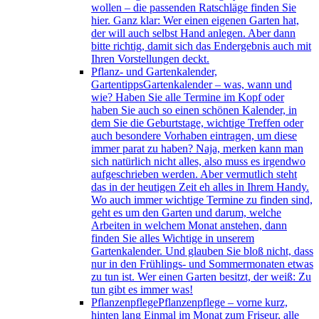
wollen – die passenden Ratschläge finden Sie
hier. Ganz klar: Wer einen eigenen Garten hat,
der will auch selbst Hand anlegen. Aber dann
bitte richtig, damit sich das Endergebnis auch mit
Ihren Vorstellungen deckt.
Pflanz- und Gartenkalender,
Gartentipps
Gartenkalender – was, wann und
wie? Haben Sie alle Termine im Kopf oder
haben Sie auch so einen schönen Kalender, in
dem Sie die Geburtstage, wichtige Treffen oder
auch besondere Vorhaben eintragen, um diese
immer parat zu haben? Naja, merken kann man
sich natürlich nicht alles, also muss es irgendwo
aufgeschrieben werden. Aber vermutlich steht
das in der heutigen Zeit eh alles in Ihrem Handy.
Wo auch immer wichtige Termine zu finden sind,
geht es um den Garten und darum, welche
Arbeiten in welchem Monat anstehen, dann
finden Sie alles Wichtige in unserem
Gartenkalender. Und glauben Sie bloß nicht, dass
nur in den Frühlings- und Sommermonaten etwas
zu tun ist. Wer einen Garten besitzt, der weiß: Zu
tun gibt es immer was!
Pflanzenpflege
Pflanzenpflege – vorne kurz,
hinten lang Einmal im Monat zum Friseur, alle