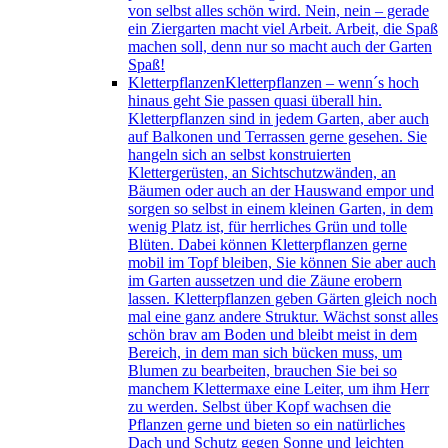
von selbst alles schön wird. Nein, nein – gerade
ein Ziergarten macht viel Arbeit. Arbeit, die Spaß
machen soll, denn nur so macht auch der Garten
Spaß!
Kletterpflanzen
Kletterpflanzen – wenn´s hoch
hinaus geht Sie passen quasi überall hin.
Kletterpflanzen sind in jedem Garten, aber auch
auf Balkonen und Terrassen gerne gesehen. Sie
hangeln sich an selbst konstruierten
Klettergerüsten, an Sichtschutzwänden, an
Bäumen oder auch an der Hauswand empor und
sorgen so selbst in einem kleinen Garten, in dem
wenig Platz ist, für herrliches Grün und tolle
Blüten. Dabei können Kletterpflanzen gerne
mobil im Topf bleiben, Sie können Sie aber auch
im Garten aussetzen und die Zäune erobern
lassen. Kletterpflanzen geben Gärten gleich noch
mal eine ganz andere Struktur. Wächst sonst alles
schön brav am Boden und bleibt meist in dem
Bereich, in dem man sich bücken muss, um
Blumen zu bearbeiten, brauchen Sie bei so
manchem Klettermaxe eine Leiter, um ihm Herr
zu werden. Selbst über Kopf wachsen die
Pflanzen gerne und bieten so ein natürliches
Dach und Schutz gegen Sonne und leichten