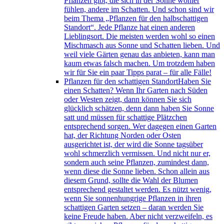
Pflanzen gibt, die sich in der Sonne wohler
fühlen, andere im Schatten. Und schon sind wir
beim Thema „Pflanzen für den halbschattigen
Standort“. Jede Pflanze hat einen anderen
Lieblingsort. Die meisten werden wohl so einen
Mischmasch aus Sonne und Schatten lieben. Und
weil viele Gärten genau das anbieten, kann man
kaum etwas falsch machen. Um trotzdem haben
wir für Sie ein paar Tipps parat – für alle Fälle!
Pflanzen für den schattigen Standort
Haben Sie
einen Schatten? Wenn Ihr Garten nach Süden
oder Westen zeigt, dann können Sie sich
glücklich schätzen, denn dann haben Sie Sonne
satt und müssen für schattige Plätzchen
entsprechend sorgen. Wer dagegen einen Garten
hat, der Richtung Norden oder Osten
ausgerichtet ist, der wird die Sonne tagsüber
wohl schmerzlich vermissen. Und nicht nur er,
sondern auch seine Pflanzen, zumindest dann,
wenn diese die Sonne lieben. Schon allein aus
diesem Grund, sollte die Wahl der Blumen
entsprechend gestaltet werden. Es nützt wenig,
wenn Sie sonnenhungrige Pflanzen in ihren
schattigen Garten setzen – daran werden Sie
keine Freude haben. Aber nicht verzweifeln, es