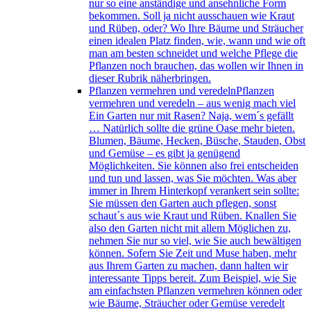
nur so eine anständige und ansehnliche Form
bekommen. Soll ja nicht ausschauen wie Kraut
und Rüben, oder? Wo Ihre Bäume und Sträucher
einen idealen Platz finden, wie, wann und wie oft
man am besten schneidet und welche Pflege die
Pflanzen noch brauchen, das wollen wir Ihnen in
dieser Rubrik näherbringen.
Pflanzen vermehren und veredeln
Pflanzen
vermehren und veredeln – aus wenig mach viel
Ein Garten nur mit Rasen? Naja, wem´s gefällt
… Natürlich sollte die grüne Oase mehr bieten.
Blumen, Bäume, Hecken, Büsche, Stauden, Obst
und Gemüse – es gibt ja genügend
Möglichkeiten. Sie können also frei entscheiden
und tun und lassen, was Sie möchten. Was aber
immer in Ihrem Hinterkopf verankert sein sollte:
Sie müssen den Garten auch pflegen, sonst
schaut´s aus wie Kraut und Rüben. Knallen Sie
also den Garten nicht mit allem Möglichen zu,
nehmen Sie nur so viel, wie Sie auch bewältigen
können. Sofern Sie Zeit und Muse haben, mehr
aus Ihrem Garten zu machen, dann halten wir
interessante Tipps bereit. Zum Beispiel, wie Sie
am einfachsten Pflanzen vermehren können oder
wie Bäume, Sträucher oder Gemüse veredelt