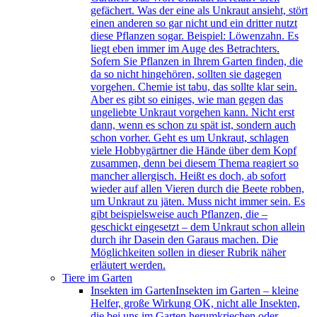
gefächert. Was der eine als Unkraut ansieht, stört
einen anderen so gar nicht und ein dritter nutzt
diese Pflanzen sogar. Beispiel: Löwenzahn. Es
liegt eben immer im Auge des Betrachters.
Sofern Sie Pflanzen in Ihrem Garten finden, die
da so nicht hingehören, sollten sie dagegen
vorgehen. Chemie ist tabu, das sollte klar sein.
Aber es gibt so einiges, wie man gegen das
ungeliebte Unkraut vorgehen kann. Nicht erst
dann, wenn es schon zu spät ist, sondern auch
schon vorher. Geht es um Unkraut, schlagen
viele Hobbygärtner die Hände über dem Kopf
zusammen, denn bei diesem Thema reagiert so
mancher allergisch. Heißt es doch, ab sofort
wieder auf allen Vieren durch die Beete robben,
um Unkraut zu jäten. Muss nicht immer sein. Es
gibt beispielsweise auch Pflanzen, die –
geschickt eingesetzt – dem Unkraut schon allein
durch ihr Dasein den Garaus machen. Die
Möglichkeiten sollen in dieser Rubrik näher
erläutert werden.
Tiere im Garten
Insekten im Garten
Insekten im Garten – kleine
Helfer, große Wirkung OK, nicht alle Insekten,
die bei uns im Garten herumkriechen oder