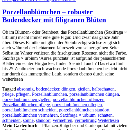
Porzellanblümchen – robuster
Bodendecker mit filigranen Blüten
Ob im Blumen- oder Steinbeet, das Porzellanblümchen (Saxifraga ×
urbium) macht immer eine gute Figur. Und zwar das ganze Jahr
über. Dieses Familienmitglied der Steinbrechgewächse zeigt sich
auch während der lichtarmen Jahreszeit von seiner grünen Seite.
Selbst im Winter verlieren die frischgrünen Rosetten nicht die Farbe.
Saxifraga × urbium ‘Aurea punctata’ ist aufgrund der panaschierten
Blätter ein echter Hingucker, finden Sie nicht auch? Das etwa fünf
bis 25 Zentimeter hoch wachsende Porzellanblümchen besticht nicht
nur durch das immergrüne Laub, sondern ebenso durch seine
weiterlesen
Tagged
absonnig
,
bodendecker
,
düngen
,
gießen
,
halbschatten
,
pflege
,
pflegen
,
Porzellanblümchen
,
porzellanblümchen düngen
,
porzellanblümchen gießen
,
porzellanblümchen pflanzen
,
Porzellanblümchen pflege
,
porzellanblümchen pflegen
,
porzellanblümchen schneiden
,
porzellanblümchen standort
,
porzellanblümchen vermehren
,
Saxifraga × urbium
,
schatten
,
schneiden
,
sonne
,
standort
,
vermehren
,
vermehrung
Weiterlesen
Mein Gartenbuch
– Pflanzen-Ratgeber und Gartenportal mit vielen