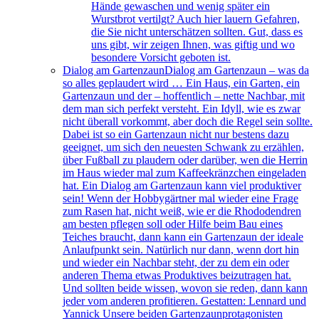
Hände gewaschen und wenig später ein
Wurstbrot vertilgt? Auch hier lauern Gefahren,
die Sie nicht unterschätzen sollten. Gut, dass es
uns gibt, wir zeigen Ihnen, was giftig und wo
besondere Vorsicht geboten ist.
Dialog am Gartenzaun
Dialog am Gartenzaun – was da
so alles geplaudert wird … Ein Haus, ein Garten, ein
Gartenzaun und der – hoffentlich – nette Nachbar, mit
dem man sich perfekt versteht. Ein Idyll, wie es zwar
nicht überall vorkommt, aber doch die Regel sein sollte.
Dabei ist so ein Gartenzaun nicht nur bestens dazu
geeignet, um sich den neuesten Schwank zu erzählen,
über Fußball zu plaudern oder darüber, wen die Herrin
im Haus wieder mal zum Kaffeekränzchen eingeladen
hat. Ein Dialog am Gartenzaun kann viel produktiver
sein! Wenn der Hobbygärtner mal wieder eine Frage
zum Rasen hat, nicht weiß, wie er die Rhododendren
am besten pflegen soll oder Hilfe beim Bau eines
Teiches braucht, dann kann ein Gartenzaun der ideale
Anlaufpunkt sein. Natürlich nur dann, wenn dort hin
und wieder ein Nachbar steht, der zu dem ein oder
anderen Thema etwas Produktives beizutragen hat.
Und sollten beide wissen, wovon sie reden, dann kann
jeder vom anderen profitieren. Gestatten: Lennard und
Yannick Unsere beiden Gartenzaunprotagonisten