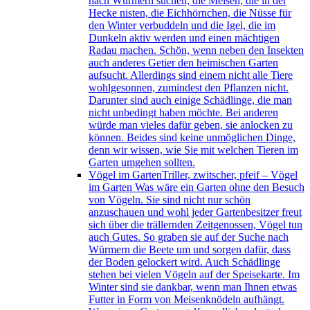
nach Würmern suchen, die Meisen, die in der
Hecke nisten, die Eichhörnchen, die Nüsse für
den Winter verbuddeln und die Igel, die im
Dunkeln aktiv werden und einen mächtigen
Radau machen. Schön, wenn neben den Insekten
auch anderes Getier den heimischen Garten
aufsucht. Allerdings sind einem nicht alle Tiere
wohlgesonnen, zumindest den Pflanzen nicht.
Darunter sind auch einige Schädlinge, die man
nicht unbedingt haben möchte. Bei anderen
würde man vieles dafür geben, sie anlocken zu
können. Beides sind keine unmöglichen Dinge,
denn wir wissen, wie Sie mit welchen Tieren im
Garten umgehen sollten.
Vögel im Garten
Triller, zwitscher, pfeif – Vögel
im Garten Was wäre ein Garten ohne den Besuch
von Vögeln. Sie sind nicht nur schön
anzuschauen und wohl jeder Gartenbesitzer freut
sich über die trällernden Zeitgenossen, Vögel tun
auch Gutes. So graben sie auf der Suche nach
Würmern die Beete um und sorgen dafür, dass
der Boden gelockert wird. Auch Schädlinge
stehen bei vielen Vögeln auf der Speisekarte. Im
Winter sind sie dankbar, wenn man Ihnen etwas
Futter in Form von Meisenknödeln aufhängt.