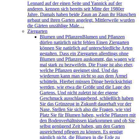
Lennard auf der einen Seite und Yannick auf der
anderen, kennen sich bereits seit Mitte der 1980er
Jahre. Damals haben beide Zaun an Zaun ihr Häuschen
gebaut und ihren Garten angelegt. Mittlerweile wurden
die Gärten unzählige Male…
Ziergarten
Blumen und Pflanzen
Blumen und Pflanzen
dürfen natürlich nicht fehlen Einen Ziergarten
können Sie natürlich auf unterschiedliche Arten
gestalten. Dass ein Ziergarten allerdings ohne
Blumen und Pflanzen auskommt, das wagen wir
mal stark zu bezweifeln. Die Frage ist also eher,
welche Pflanzen geeignet sind. Und das
wiederum kann man nicht so aus dem Ärmel
schütteln. Hierbei müssen Dinge berücksichtigt
werden, wie etwa die Größe und die Lage des
Gartens. Und nicht zuletzt ist der eigene
Geschmack ausschlaggebend, schließlich haben
Sie das Grünzeug in Zukunft dauerhaft vor der
Nase. Stellen Sie sich also die Fragen, wie viel
Platz Sie für Blumen haben, welche Pflanzen mit
den Bodenverhältnissen klarkommen und ob Sie
selbst genügend Zeit haben, um den Garten
ausreichend pflegen zu können. Es genügt
nämlich nicht, die Blumen in die Erde zu