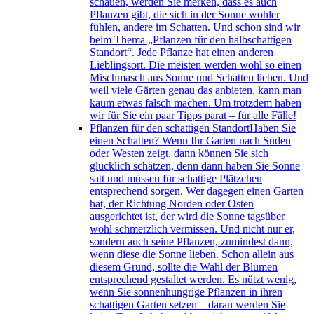
schauen, werden Sie merken, dass es auch
Pflanzen gibt, die sich in der Sonne wohler
fühlen, andere im Schatten. Und schon sind wir
beim Thema „Pflanzen für den halbschattigen
Standort“. Jede Pflanze hat einen anderen
Lieblingsort. Die meisten werden wohl so einen
Mischmasch aus Sonne und Schatten lieben. Und
weil viele Gärten genau das anbieten, kann man
kaum etwas falsch machen. Um trotzdem haben
wir für Sie ein paar Tipps parat – für alle Fälle!
Pflanzen für den schattigen Standort
Haben Sie
einen Schatten? Wenn Ihr Garten nach Süden
oder Westen zeigt, dann können Sie sich
glücklich schätzen, denn dann haben Sie Sonne
satt und müssen für schattige Plätzchen
entsprechend sorgen. Wer dagegen einen Garten
hat, der Richtung Norden oder Osten
ausgerichtet ist, der wird die Sonne tagsüber
wohl schmerzlich vermissen. Und nicht nur er,
sondern auch seine Pflanzen, zumindest dann,
wenn diese die Sonne lieben. Schon allein aus
diesem Grund, sollte die Wahl der Blumen
entsprechend gestaltet werden. Es nützt wenig,
wenn Sie sonnenhungrige Pflanzen in ihren
schattigen Garten setzen – daran werden Sie