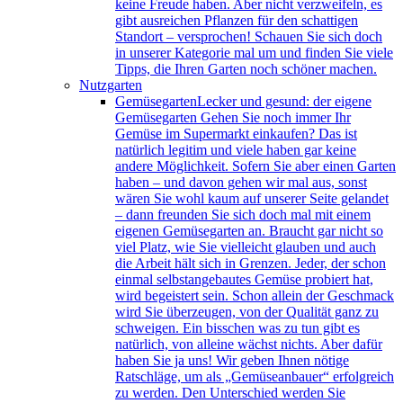
keine Freude haben. Aber nicht verzweifeln, es
gibt ausreichen Pflanzen für den schattigen
Standort – versprochen! Schauen Sie sich doch
in unserer Kategorie mal um und finden Sie viele
Tipps, die Ihren Garten noch schöner machen.
Nutzgarten
Gemüsegarten
Lecker und gesund: der eigene
Gemüsegarten Gehen Sie noch immer Ihr
Gemüse im Supermarkt einkaufen? Das ist
natürlich legitim und viele haben gar keine
andere Möglichkeit. Sofern Sie aber einen Garten
haben – und davon gehen wir mal aus, sonst
wären Sie wohl kaum auf unserer Seite gelandet
– dann freunden Sie sich doch mal mit einem
eigenen Gemüsegarten an. Braucht gar nicht so
viel Platz, wie Sie vielleicht glauben und auch
die Arbeit hält sich in Grenzen. Jeder, der schon
einmal selbstangebautes Gemüse probiert hat,
wird begeistert sein. Schon allein der Geschmack
wird Sie überzeugen, von der Qualität ganz zu
schweigen. Ein bisschen was zu tun gibt es
natürlich, von alleine wächst nichts. Aber dafür
haben Sie ja uns! Wir geben Ihnen nötige
Ratschläge, um als „Gemüseanbauer“ erfolgreich
zu werden. Den Unterschied werden Sie