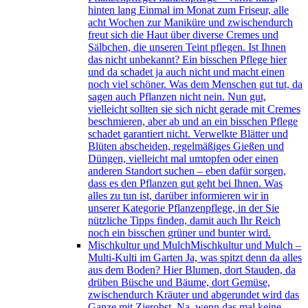
hinten lang Einmal im Monat zum Friseur, alle
acht Wochen zur Maniküre und zwischendurch
freut sich die Haut über diverse Cremes und
Sälbchen, die unseren Teint pflegen. Ist Ihnen
das nicht unbekannt? Ein bisschen Pflege hier
und da schadet ja auch nicht und macht einen
noch viel schöner. Was dem Menschen gut tut, da
sagen auch Pflanzen nicht nein. Nun gut,
vielleicht sollten sie sich nicht gerade mit Cremes
beschmieren, aber ab und an ein bisschen Pflege
schadet garantiert nicht. Verwelkte Blätter und
Blüten abscheiden, regelmäßiges Gießen und
Düngen, vielleicht mal umtopfen oder einen
anderen Standort suchen – eben dafür sorgen,
dass es den Pflanzen gut geht bei Ihnen. Was
alles zu tun ist, darüber informieren wir in
unserer Kategorie Pflanzenpflege, in der Sie
nützliche Tipps finden, damit auch Ihr Reich
noch ein bisschen grüner und bunter wird.
Mischkultur und Mulch
Mischkultur und Mulch –
Multi-Kulti im Garten Ja, was spitzt denn da alles
aus dem Boden? Hier Blumen, dort Stauden, da
drüben Büsche und Bäume, dort Gemüse,
zwischendurch Kräuter und abgerundet wird das
Ganze mit Zierobst. Na, wenn das mal keine