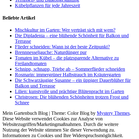
Kübelpflanzen für jede Jahreszeit
Beliebte Artikel
Mischkultur im Garten: Wer verträgt sich mit wem?
Die Dipladenia – eine blühende Schönheit für Balkon und
Terrasse
Flieder schneiden: Wann ist der beste Zeitpunkt?
Brennnesseljauche: Naturdünger pur
Tomaten im Kübel – die platzsparende Alternative zu
Freilandtomaten
Schnipp, schnapp, Triebe ab – Sommerflieder schneiden
Rosmarin: immergrüner Halbstrauch im Kräutergarten
Die Schwarzäugige Susanne – ein üppiger Dauerblüher für
Balkon und Terrasse
Lilien: kunstvolle und prächtige Blütenpracht im Garten
Christrosen: Die blühenden Schönheiten trotzen Frost und
Schnee
Mein Gartenbuch Blog
|
Theme: Color Blog by
Mystery Themes
.
Diese Website verwendet Cookies zur Analyse von
Websitezugriffen/Marketingmaßnahmen. Durch die weitere
Nutzung der Website stimmen Sie dieser Verwendung zu.
Informationen zu Cookies und Ihre Widerspruchsmöglichkeit.