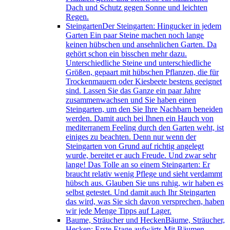
Dach und Schutz gegen Sonne und leichten
Regen.
Steingarten
Der Steingarten: Hingucker in jedem
Garten Ein paar Steine machen noch lange
keinen hübschen und ansehnlichen Garten. Da
gehört schon ein bisschen mehr dazu.
Unterschiedliche Steine und unterschiedliche
Größen, gepaart mit hübschen Pflanzen, die für
Trockenmauern oder Kiesbeete bestens geeignet
sind. Lassen Sie das Ganze ein paar Jahre
zusammenwachsen und Sie haben einen
Steingarten, um den Sie Ihre Nachbarn beneiden
werden. Damit auch bei Ihnen ein Hauch von
mediterranem Feeling durch den Garten weht, ist
einiges zu beachten. Denn nur wenn der
Steingarten von Grund auf richtig angelegt
wurde, bereitet er auch Freude. Und zwar sehr
lange! Das Tolle an so einem Steingarten: Er
braucht relativ wenig Pflege und sieht verdammt
hübsch aus. Glauben Sie uns ruhig, wir haben es
selbst getestet. Und damit auch Ihr Steingarten
das wird, was Sie sich davon versprechen, haben
wir jede Menge Tipps auf Lager.
Baume, Sträucher und Hecken
Bäume, Sträucher,
Hecken: Erste Etage aufwärts Mit Bäumen,