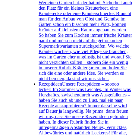
Wer einen Garten hat, der hat mit Sicherheit auch
den Platz für ein kleines Kräuterbeet, eine
Kräuterecke oder eine Kräuterschnecke. Braucht
man für den Anbau von Obst und Gemüse im
Garten schon ein bisschen mehr Platz, können
Kräuter auf kleinstem Raum angebaut werden.
So haben Sie zum Kochen immer frische Kräuter
parat und müssen nicht auf die getrockneten
Supermarktvarianten zurückgreifen. Wo welche
Kräuter wachsen, wie viel Pflege sie brauchen,
was im Garten eher ungünstig ist und worauf Sie
nicht verzichten sollten – stöbern Sie ein wenig
in unserer Rubrik Kräutergarten und holen Sie
sich die eine oder andere Idee. Sie werden es
nicht bereuen, da sind wir uns sicher.
Rezeptideen
Unsere Rezeptideen – sooooo
lecker! Im Sommer was Leichtes, im Winter was
Herzhaftes, zwischendurch was Ausgefallenes –
haben Sie auch ab und zu Lust, mal ein paar
Rezepte auszuprobieren? Immer dasselbe wird
auf Dauer ja langweilig. Na prima, dann freuen
wir uns, dass Sie unsere Rezeptideen gefunden
haben. In dieser Rubrik finden Sie in
unregelmäßigen Abständen Neues, Verrücktes,
Altbewährtes und natürlich Leckeres! Für alle,