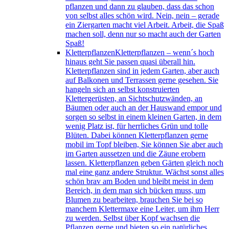
pflanzen und dann zu glauben, dass das schon
von selbst alles schön wird. Nein, nein – gerade
ein Ziergarten macht viel Arbeit. Arbeit, die Spaß
machen soll, denn nur so macht auch der Garten
Spaß!
Kletterpflanzen
Kletterpflanzen – wenn´s hoch
hinaus geht Sie passen quasi überall hin.
Kletterpflanzen sind in jedem Garten, aber auch
auf Balkonen und Terrassen gerne gesehen. Sie
hangeln sich an selbst konstruierten
Klettergerüsten, an Sichtschutzwänden, an
Bäumen oder auch an der Hauswand empor und
sorgen so selbst in einem kleinen Garten, in dem
wenig Platz ist, für herrliches Grün und tolle
Blüten. Dabei können Kletterpflanzen gerne
mobil im Topf bleiben, Sie können Sie aber auch
im Garten aussetzen und die Zäune erobern
lassen. Kletterpflanzen geben Gärten gleich noch
mal eine ganz andere Struktur. Wächst sonst alles
schön brav am Boden und bleibt meist in dem
Bereich, in dem man sich bücken muss, um
Blumen zu bearbeiten, brauchen Sie bei so
manchem Klettermaxe eine Leiter, um ihm Herr
zu werden. Selbst über Kopf wachsen die
Pflanzen gerne und bieten so ein natürliches