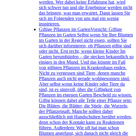
werden. Wer dabei keine Erfahrung hat, wird
sich schwer tun und die Ergebnisse werden nicht
das bringen, was man erwartet. Dann lassen Sie
sich im Folgenden von uns mal ein wenig
inspirieren.
Giftige Pflanzen im Garten
Vorsicht: Giftige
Pflanzen im Garten Selbst wenn Sie Ihre Blumen
im Garten in der Regel nicht essen, sollten Sie
sich darüber informieren, ob Pflanzen giftig sind
oder nicht. Erst recht, wenn kleine Kinder Im
Garten herumhüpfen – die stecken bekanntlich so
einiges in den Mund. Und das könnte im Fall
von giftigen Pflanzen im Krankenhaus enden.
Nicht zu vergessen sind Tiere, denen manche
Pflanzen auch nicht gerade wohlgesonnen sind.
Aber selbst wenn keine Kinder oder Tiere da
sind, ist es sinnvoll, über die Giftigkeit von
Pflanzen im eigenen Garten Bescheid zu wissen.
Giftig können dabei alle Teile einer Pflanze sein:
Die Blüten, die Blätter, die Stiele, die Wurzeln,
der Pflanzensaft. Manche sollten daher
ausschließlich mit Handschuhen berührt werden,
denn schon der Kontakt kann zu Reaktionen
führen. Außerdem: Wie oft hat man schon
Blumen angefasst, sich danach nicht gleich die