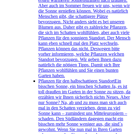
ersten wärmeren Sonnenstrahlen nach draußen.
Aber auch im Sommer freuen wir uns, wenn wir
die Sonne genießen können. Wobei es natürlich
Menschen gibt, die schattigere Plätze
bevorzugen. Nicht anders sieht es bei unseren
Blumen aus. Daher gibt es zahlreiche Pflanzen,
die sich im Schatten wohlfühlen, aber auch viele
Pflanzen für den sonnigen Standort. Der Mensch
kann eben schnell mal den Platz wechseln,
Pflanzen können das nicht. Deswegen bitte
vorher informieren, welche Pflanzen welchen
Standort bevorzugen. Wir geben Ihnen dazu
natürlich die nötigen Tipps. Damit sich Ihre
Pflanzen wohlfühlen und Sie einen bunten
Garten haben.
Pflanzen für den halbschattigen Standort
Ein
bisschen Sonne, ein bisschen Schatten Ja, es ist
toll draußen im Garten in der Sonne zu sitzen, da
erzählen wir Ihnen sicherlich nichts Neues. Aber
nur Sonne? Na, ab und zu muss man sich auch
mal in den Schatten verziehen, denn zu viel
Sonne kann – zumindest uns Mitteleuropäern –
schaden. Den Südländern dagegen macht ein
bisschen mehr Sonne weniger aus, die sind´s
gewohnt. Wenn Sie nun mal in Ihren Garten