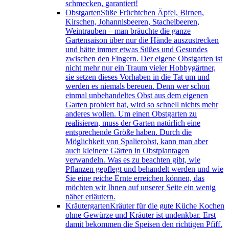
schmecken, garantiert!
Obstgarten
Süße Früchtchen Äpfel, Birnen,
Kirschen, Johannisbeeren, Stachelbeeren,
Weintrauben – man bräuchte die ganze
Gartensaison über nur die Hände auszustrecken
und hätte immer etwas Süßes und Gesundes
zwischen den Fingern. Der eigene Obstgarten ist
nicht mehr nur ein Traum vieler Hobbygärtner,
sie setzen dieses Vorhaben in die Tat um und
werden es niemals bereuen. Denn wer schon
einmal unbehandeltes Obst aus dem eigenen
Garten probiert hat, wird so schnell nichts mehr
anderes wollen. Um einen Obstgarten zu
realisieren, muss der Garten natürlich eine
entsprechende Größe haben. Durch die
Möglichkeit von Spalierobst, kann man aber
auch kleinere Gärten in Obstplantagen
verwandeln. Was es zu beachten gibt, wie
Pflanzen gepflegt und behandelt werden und wie
Sie eine reiche Ernte erreichen können, das
möchten wir Ihnen auf unserer Seite ein wenig
näher erläutern.
Kräutergarten
Kräuter für die gute Küche Kochen
ohne Gewürze und Kräuter ist undenkbar. Erst
damit bekommen die Speisen den richtigen Pfiff.