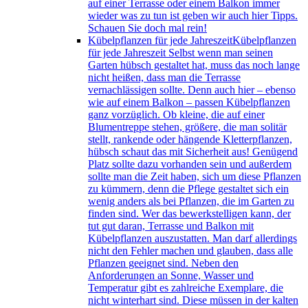
auf einer Terrasse oder einem Balkon immer
wieder was zu tun ist geben wir auch hier Tipps.
Schauen Sie doch mal rein!
Kübelpflanzen für jede Jahreszeit
Kübelpflanzen
für jede Jahreszeit Selbst wenn man seinen
Garten hübsch gestaltet hat, muss das noch lange
nicht heißen, dass man die Terrasse
vernachlässigen sollte. Denn auch hier – ebenso
wie auf einem Balkon – passen Kübelpflanzen
ganz vorzüglich. Ob kleine, die auf einer
Blumentreppe stehen, größere, die man solitär
stellt, rankende oder hängende Kletterpflanzen,
hübsch schaut das mit Sicherheit aus! Genügend
Platz sollte dazu vorhanden sein und außerdem
sollte man die Zeit haben, sich um diese Pflanzen
zu kümmern, denn die Pflege gestaltet sich ein
wenig anders als bei Pflanzen, die im Garten zu
finden sind. Wer das bewerkstelligen kann, der
tut gut daran, Terrasse und Balkon mit
Kübelpflanzen auszustatten. Man darf allerdings
nicht den Fehler machen und glauben, dass alle
Pflanzen geeignet sind. Neben den
Anforderungen an Sonne, Wasser und
Temperatur gibt es zahlreiche Exemplare, die
nicht winterhart sind. Diese müssen in der kalten