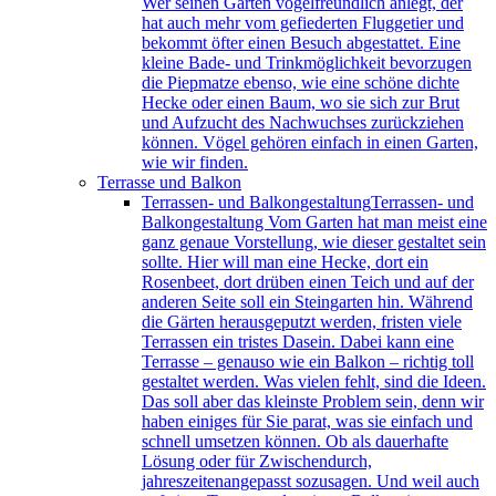
Wer seinen Garten vogelfreundlich anlegt, der
hat auch mehr vom gefiederten Fluggetier und
bekommt öfter einen Besuch abgestattet. Eine
kleine Bade- und Trinkmöglichkeit bevorzugen
die Piepmatze ebenso, wie eine schöne dichte
Hecke oder einen Baum, wo sie sich zur Brut
und Aufzucht des Nachwuchses zurückziehen
können. Vögel gehören einfach in einen Garten,
wie wir finden.
Terrasse und Balkon
Terrassen- und Balkongestaltung
Terrassen- und
Balkongestaltung Vom Garten hat man meist eine
ganz genaue Vorstellung, wie dieser gestaltet sein
sollte. Hier will man eine Hecke, dort ein
Rosenbeet, dort drüben einen Teich und auf der
anderen Seite soll ein Steingarten hin. Während
die Gärten herausgeputzt werden, fristen viele
Terrassen ein tristes Dasein. Dabei kann eine
Terrasse – genauso wie ein Balkon – richtig toll
gestaltet werden. Was vielen fehlt, sind die Ideen.
Das soll aber das kleinste Problem sein, denn wir
haben einiges für Sie parat, was sie einfach und
schnell umsetzen können. Ob als dauerhafte
Lösung oder für Zwischendurch,
jahreszeitenangepasst sozusagen. Und weil auch