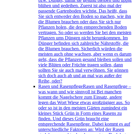
bzw. Dünger, damit sie gesund bleiben und üppig
blühen und gedeihen. Zuerst ist also mal der
passende Gartenboden wichtig. Das heißt, dass
Sie sich entweder den Boden so machen, wie ihn
die Blumen brauchen oder dass Sie sich nur
Pflanzen holen, die den entsprechenden Boden
vertragen. So oder so werden Sie bei den meisten
Pflanzen ums Düngen nicht herumkommen. Im
Dünger befinden sich zahlreiche Nährstoffe, die
die Blumen brauchen. Sicherlich würden die
meisten auch ohne wachsen, aber wenn es darum
geht, dass die Pflanzen gesund bleiben sollen und
viele Blüten oder Früchte tragen sollen, dann
sollten Sie sie auch mal verwöhnen. Sie gönnen
sich doch auch ab und an mal was außer der
Reihe, oder?
Rasen und Rasenpflege
Rasen und Rasenpflege –
was wann und wie sinnvoll ist Bei manchen
kommt die Nagelschere zum Einsatz, andere
legen das Wort Wiese etwas großzügiger aus. So
oder so ist in den meisten Gärten zumindest ein
kleines Stück Grün in Form eines Rasens zu
finden. Und dieses Grün braucht eine
entsprechende Rasenpflege. Dabei kommt es auf
unterschiedliche Faktoren an: Wird der Rasen