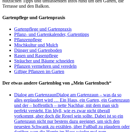
nützlichen Tipps und umfassenden Infos rund um den Garten, die
Terrasse und den Balkon.
Gartenpflege und Gartenpraxis
Gartenpflege und Gartenpraxis
Pflanz- und Gartenkalender, Gartentipps
Pflanzenpflege
Mischkultur und Mulch
Dünger und Gartenboden
Rasen und Rasenpflege
Sträucher und Bäume schneiden
Pflanzen vermehren und veredeln
Giftige Pflanzen im Garten
Der etwas andere Gartenblog von „Mein Gartenbuch“
Dialog am Gartenzaun
Dialog am Gartenzaun – was da so
alles geplaudert wird … Ein Haus, ein Garten, ein Gartenzaun
und der – hoffentlich – nette Nachbar, mit dem man sich
perfekt versteht. Ein Idyll, wie es zwar nicht überall
vorkommt, aber doch die Regel sein sollte. Dabei ist so ein
Gartenzaun nicht nur bestens dazu geeignet, um sich den
neuesten Schwank zu erzählen, über Fußball zu plaudern oder
darüber, wen die Herrin im Haus wieder mal zum