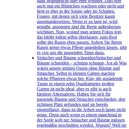
stark beansprucht oder eher weniger. Darf dort
auch mal ein Blümchen wachsen oder nicht und
liegt er eher in der Sonne oder im Schatten.
Fragen, mit denen sich viele Besitzer kaum
auseinandersetzen. Wenn er zu lang ist, wird
gemäht, ansonsten sind die Beete außenherum
wichtiger. Nun, worauf man seinen Fokus legt,
das bleibt jedem selbst überlassen, zum Rest
sollte der Rasen eben passen. Sofern Sie Ihrem
Rasen gerne etwas Pflege angedeihen lassen, gibt
es von uns die passenden Tipps dazu.
Sträucher und Bäume schneiden
Sträucher und
Bäume schneiden – schnipp schnapp, Ast ab Was
wären unsere grünen Oasen ohne Bäume und
Sträucher. Selbst in kleinen Gärten machen
solche Pflanzen etwas her. Klar, die ausladende
Tanne in einem zehn Quadratmeter großen
Garten ist nicht ideal, aber es gibt ja auch
kleinere Alternativen. Haben Sie sich für
passende Bäume und Sträucher entschieden, den
richtigen Platz gefunden und sie bereits
eingepflanzt, dann ist die Arbeit noch lange nicht
getan. Denn auch wenn es einem manchmal in
der Seele weh tut: Sträucher und Bäume müssen
regelmäßig geschnitten werden. Warum? Weil sie