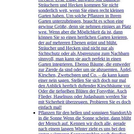
Sträuchern und Hecken kommen Sie nicht
sonderlich weit, wenn Sie einen recht kleinen
Garten haben. Um solche Pflanzen in Ihrem
Garten unterzubringen, braucht es schon eine
gewisse Größe, denn sie nehmen einiges an Platz
weg. Wenn aber die Möglichkeit da ist, dann
können Sie so einen herrlichen Garten kreieren,
der auf mehreren Ebenen grünt und blüht.
Sträucher und Hecken sind nicht nur als
Sichtschutz oder als Abgrenzung zum Nachbarn
sinnvoll, man kann sie auch perfekt in einen
Garten integrieren. Ebenso Bäume, die entweder
zur Zierde da sind oder um sie abzuernten. Äpfel,
Kirschen, Zwetschgen und Co. – da kann kaum
einer nein sagen. Stellen Sie sich doch nur mal
den Anblick herrlich duftender Kirschbäume vor.
Oder die tiefgelben Blüten der Forsythie. Auch
Flieder, Haselnuss oder Judasbaum werden Sie
mit Sicherheit überzeugen. Probieren Sie es doch
einfach mal!
Pflanzen für den hellen und sonnigen Standort
Ab
in die Sonne Wenn die Sonne scheint, dann blüht
der Mensch auf. Kennen wir doch alle, gerade
nach einem langen Winter zieht es uns bei den