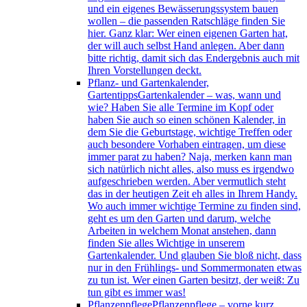
und ein eigenes Bewässerungssystem bauen
wollen – die passenden Ratschläge finden Sie
hier. Ganz klar: Wer einen eigenen Garten hat,
der will auch selbst Hand anlegen. Aber dann
bitte richtig, damit sich das Endergebnis auch mit
Ihren Vorstellungen deckt.
Pflanz- und Gartenkalender,
Gartentipps
Gartenkalender – was, wann und
wie? Haben Sie alle Termine im Kopf oder
haben Sie auch so einen schönen Kalender, in
dem Sie die Geburtstage, wichtige Treffen oder
auch besondere Vorhaben eintragen, um diese
immer parat zu haben? Naja, merken kann man
sich natürlich nicht alles, also muss es irgendwo
aufgeschrieben werden. Aber vermutlich steht
das in der heutigen Zeit eh alles in Ihrem Handy.
Wo auch immer wichtige Termine zu finden sind,
geht es um den Garten und darum, welche
Arbeiten in welchem Monat anstehen, dann
finden Sie alles Wichtige in unserem
Gartenkalender. Und glauben Sie bloß nicht, dass
nur in den Frühlings- und Sommermonaten etwas
zu tun ist. Wer einen Garten besitzt, der weiß: Zu
tun gibt es immer was!
Pflanzenpflege
Pflanzenpflege – vorne kurz,