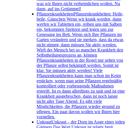
was wir Ihnen nicht verheimlichen wollen. Na
dann, auf ins Getümmel!
Pflanzenkrankheiten
Pflanzenkrankheiten: Heile,
heile, Gänschen Wenn wir krank werden, dann
werfen wir Tabletten ein, reiben uns mit Salben
ein, bekommen Spritzen und legen uns zur
Genesung ins Bett. Wenn sich Ihre Pflanzen im
Garten verändern und sie merken, dass da etwas
nicht stimmt, dann müssen Sie aktiv werden.
Wirft der Mensch bei so mancher Krankheit den
Selbstheilungsprozess an, können
Pflanzenkrankheiten in der Regel nur selten von
der Pflanze selbst bekämpft werden. Somit ist
klar: Sie müssen aktiv werden! Viele
Pflanzenkrankheiten kann man schon im Keim
ersticken, wenn man seine Pflanzen regelmäßig
kontrolliert oder vorbeugende Maßnahmen
ergreift. Ist es dann allerdings zu spät und ist eine
Krankheit ausgebrochen, dann ist noch lange
nicht aller Tage Abend. Es gibt viele
Möglichkeiten, die Pflanzen wieder gesund zu
pflegen. Ein paar davon wollen wir Ihnen hier
vorstellen.
Unkraut
Unkraut – der Dorn im Auge eines jeden
Gärtners Das Wort Unkraut ist relativ breit