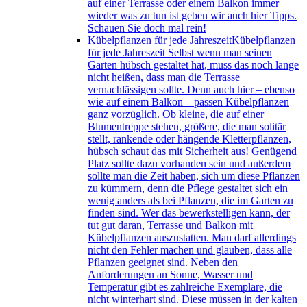
auf einer Terrasse oder einem Balkon immer
wieder was zu tun ist geben wir auch hier Tipps.
Schauen Sie doch mal rein!
Kübelpflanzen für jede Jahreszeit
Kübelpflanzen
für jede Jahreszeit Selbst wenn man seinen
Garten hübsch gestaltet hat, muss das noch lange
nicht heißen, dass man die Terrasse
vernachlässigen sollte. Denn auch hier – ebenso
wie auf einem Balkon – passen Kübelpflanzen
ganz vorzüglich. Ob kleine, die auf einer
Blumentreppe stehen, größere, die man solitär
stellt, rankende oder hängende Kletterpflanzen,
hübsch schaut das mit Sicherheit aus! Genügend
Platz sollte dazu vorhanden sein und außerdem
sollte man die Zeit haben, sich um diese Pflanzen
zu kümmern, denn die Pflege gestaltet sich ein
wenig anders als bei Pflanzen, die im Garten zu
finden sind. Wer das bewerkstelligen kann, der
tut gut daran, Terrasse und Balkon mit
Kübelpflanzen auszustatten. Man darf allerdings
nicht den Fehler machen und glauben, dass alle
Pflanzen geeignet sind. Neben den
Anforderungen an Sonne, Wasser und
Temperatur gibt es zahlreiche Exemplare, die
nicht winterhart sind. Diese müssen in der kalten