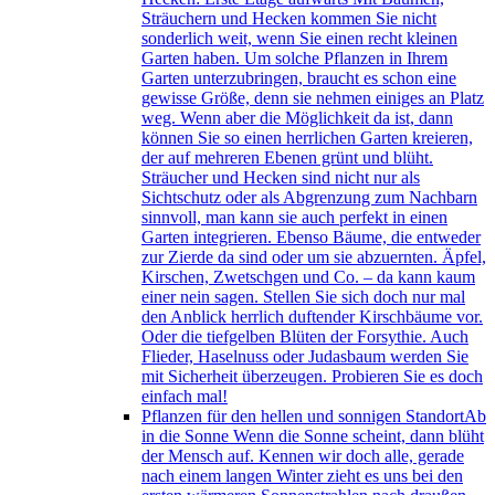
Sträuchern und Hecken kommen Sie nicht
sonderlich weit, wenn Sie einen recht kleinen
Garten haben. Um solche Pflanzen in Ihrem
Garten unterzubringen, braucht es schon eine
gewisse Größe, denn sie nehmen einiges an Platz
weg. Wenn aber die Möglichkeit da ist, dann
können Sie so einen herrlichen Garten kreieren,
der auf mehreren Ebenen grünt und blüht.
Sträucher und Hecken sind nicht nur als
Sichtschutz oder als Abgrenzung zum Nachbarn
sinnvoll, man kann sie auch perfekt in einen
Garten integrieren. Ebenso Bäume, die entweder
zur Zierde da sind oder um sie abzuernten. Äpfel,
Kirschen, Zwetschgen und Co. – da kann kaum
einer nein sagen. Stellen Sie sich doch nur mal
den Anblick herrlich duftender Kirschbäume vor.
Oder die tiefgelben Blüten der Forsythie. Auch
Flieder, Haselnuss oder Judasbaum werden Sie
mit Sicherheit überzeugen. Probieren Sie es doch
einfach mal!
Pflanzen für den hellen und sonnigen Standort
Ab
in die Sonne Wenn die Sonne scheint, dann blüht
der Mensch auf. Kennen wir doch alle, gerade
nach einem langen Winter zieht es uns bei den