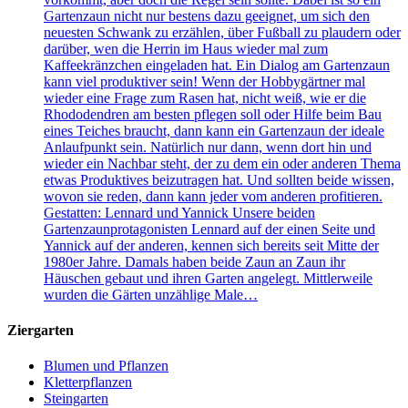
Gartenzaun nicht nur bestens dazu geeignet, um sich den
neuesten Schwank zu erzählen, über Fußball zu plaudern oder
darüber, wen die Herrin im Haus wieder mal zum
Kaffeekränzchen eingeladen hat. Ein Dialog am Gartenzaun
kann viel produktiver sein! Wenn der Hobbygärtner mal
wieder eine Frage zum Rasen hat, nicht weiß, wie er die
Rhododendren am besten pflegen soll oder Hilfe beim Bau
eines Teiches braucht, dann kann ein Gartenzaun der ideale
Anlaufpunkt sein. Natürlich nur dann, wenn dort hin und
wieder ein Nachbar steht, der zu dem ein oder anderen Thema
etwas Produktives beizutragen hat. Und sollten beide wissen,
wovon sie reden, dann kann jeder vom anderen profitieren.
Gestatten: Lennard und Yannick Unsere beiden
Gartenzaunprotagonisten Lennard auf der einen Seite und
Yannick auf der anderen, kennen sich bereits seit Mitte der
1980er Jahre. Damals haben beide Zaun an Zaun ihr
Häuschen gebaut und ihren Garten angelegt. Mittlerweile
wurden die Gärten unzählige Male…
Ziergarten
Blumen und Pflanzen
Kletterpflanzen
Steingarten