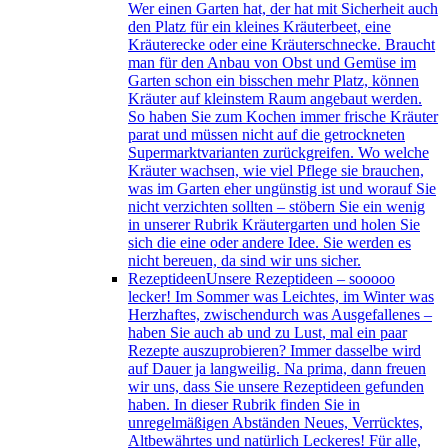
Wer einen Garten hat, der hat mit Sicherheit auch
den Platz für ein kleines Kräuterbeet, eine
Kräuterecke oder eine Kräuterschnecke. Braucht
man für den Anbau von Obst und Gemüse im
Garten schon ein bisschen mehr Platz, können
Kräuter auf kleinstem Raum angebaut werden.
So haben Sie zum Kochen immer frische Kräuter
parat und müssen nicht auf die getrockneten
Supermarktvarianten zurückgreifen. Wo welche
Kräuter wachsen, wie viel Pflege sie brauchen,
was im Garten eher ungünstig ist und worauf Sie
nicht verzichten sollten – stöbern Sie ein wenig
in unserer Rubrik Kräutergarten und holen Sie
sich die eine oder andere Idee. Sie werden es
nicht bereuen, da sind wir uns sicher.
Rezeptideen
Unsere Rezeptideen – sooooo
lecker! Im Sommer was Leichtes, im Winter was
Herzhaftes, zwischendurch was Ausgefallenes –
haben Sie auch ab und zu Lust, mal ein paar
Rezepte auszuprobieren? Immer dasselbe wird
auf Dauer ja langweilig. Na prima, dann freuen
wir uns, dass Sie unsere Rezeptideen gefunden
haben. In dieser Rubrik finden Sie in
unregelmäßigen Abständen Neues, Verrücktes,
Altbewährtes und natürlich Leckeres! Für alle,