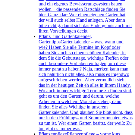
und ein eigenes Bewässerungssystem bauen
wollen – die passenden Ratschläge finden Sie
hier. Ganz klar: Wer einen eigenen Garten hat,
der will auch selbst Hand anlegen. Aber dann
bitte richtig, damit sich das Endergebnis auch mit
Ihren Vorstellungen deckt.
Pflanz- und Gartenkalender,
Gartentipps
Gartenkalender – was, wann und
wie? Haben Sie alle Termine im Kopf oder
haben Sie auch so einen schönen Kalender, in
dem Sie die Geburtstage, wichtige Treffen oder
auch besondere Vorhaben eintragen, um diese
immer parat zu haben? Naja, merken kann man
sich natürlich nicht alles, also muss es irgendwo
aufgeschrieben werden. Aber vermutlich steht
das in der heutigen Zeit eh alles in Ihrem Handy.
Wo auch immer wichtige Termine zu finden sind,
geht es um den Garten und darum, welche
Arbeiten in welchem Monat anstehen, dann
finden Sie alles Wichtige in unserem
Gartenkalender. Und glauben Sie bloß nicht, dass
nur in den Frühlings- und Sommermonaten etwas
zu tun ist. Wer einen Garten besitzt, der weiß: Zu
tun gibt es immer was!
Pflanzenpflege
Pflanzenpflege – vorne kurz,