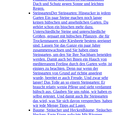
Dach und Schutz gegen Sonne und leichten
Regen.
Steingarten
Der Steingarten: Hingucker in jedem
Garten Ein paar Steine machen noch lange
keinen hübschen und ansehnlichen Garten. Da
gehört schon ein bisschen mehr dazu.
Unterschiedliche Steine und unterschiedliche
Größen, gepaart mit hübschen Pflanzen, die für
Trockenmauern oder Kiesbeete bestens geeignet
sind. Lassen Sie das Ganze ein paar Jahre
zusammenwachsen und Sie haben einen
Steingarten, um den Sie Ihre Nachbarn beneiden
werden. Damit auch bei Ihnen ein Hauch von
mediterranem Feeling durch den Garten weht, ist
einiges zu beachten. Denn nur wenn der
Steingarten von Grund auf richtig angelegt
wurde, bereitet er auch Freude. Und zwar sehr
lange! Das Tolle an so einem Steingarten: Er
braucht relativ wenig Pflege und sieht verdammt
hübsch aus. Glauben Sie uns ruhig, wir haben es
selbst getestet. Und damit auch Ihr Steingarten
das wird, was Sie sich davon versprechen, haben
wir jede Menge Tipps auf Lager.
Baume, Sträucher und Hecken
Bäume, Sträucher,
Hecken: Erste Etage aufwärts Mit Bäumen,