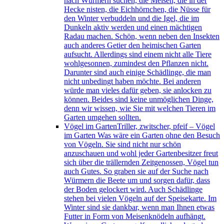
nach Würmern suchen, die Meisen, die in der
Hecke nisten, die Eichhörnchen, die Nüsse für
den Winter verbuddeln und die Igel, die im
Dunkeln aktiv werden und einen mächtigen
Radau machen. Schön, wenn neben den Insekten
auch anderes Getier den heimischen Garten
aufsucht. Allerdings sind einem nicht alle Tiere
wohlgesonnen, zumindest den Pflanzen nicht.
Darunter sind auch einige Schädlinge, die man
nicht unbedingt haben möchte. Bei anderen
würde man vieles dafür geben, sie anlocken zu
können. Beides sind keine unmöglichen Dinge,
denn wir wissen, wie Sie mit welchen Tieren im
Garten umgehen sollten.
Vögel im Garten
Triller, zwitscher, pfeif – Vögel
im Garten Was wäre ein Garten ohne den Besuch
von Vögeln. Sie sind nicht nur schön
anzuschauen und wohl jeder Gartenbesitzer freut
sich über die trällernden Zeitgenossen, Vögel tun
auch Gutes. So graben sie auf der Suche nach
Würmern die Beete um und sorgen dafür, dass
der Boden gelockert wird. Auch Schädlinge
stehen bei vielen Vögeln auf der Speisekarte. Im
Winter sind sie dankbar, wenn man Ihnen etwas
Futter in Form von Meisenknödeln aufhängt.