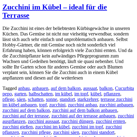
Zucchini im Kübel – ideal für die
Terrasse
Die Zucchini ist eines der beliebtesten Kürbisgewächse in unseren
Küchen. Das Gemüse ist nicht nur vielseitig verwendbar, sondern
lässt sich auch sehr einfach und unproblematisch anbauen. Selbst
Hobby-Gärtner, die mit Gemüse noch nicht sonderlich viel
Erfahrung haben, können erfolgreich viele Zucchini ernten. Und da
die Zucchinipflanze kein aufwändiges Pflegeprogramm zum
Wachsen und Gedeihen benötigt, läuft sie quasi nebenher. Und
sollte Ihr Garten schon für anderes Gemüse oder auch Blumen
verplant sein, können Sie die Zucchini auch in einem Kübel
anpflanzen und diesen auf die weiterlesen
Tagged
anbau
,
anbauen
,
auf dem balkon
,
aussaat
,
balkon
,
Cucurbita
pepo
,
garten
,
halbschatten
,
im kübel
,
im topf
,
kübel
,
pflanzen
,
pflege
,
säen
,
schatten
,
sonne
,
standort
,
starkzehrer
,
terrasse zucchini
im kübel anbauen
,
topf
,
zucchini
,
zucchini anbau
,
zucchini anbauen
,
zucchini auf dem balkon
,
zucchini auf dem balkon anbauen
,
zucchini auf der terrasse
,
zucchini auf der terrasse anbauen
,
zucchini
auspflanzen
,
zucchini aussaat
,
zucchini düngen
,
zucchini ernten
,
zucchini gießen
,
zucchini im kübel
,
zucchini im topf
,
zucchini
pflanzen
,
zucchini pflege
,
zucchini säen
,
zucchini standort
,