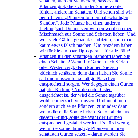
schauen, werden Sie merken, dass es auch
Pflanzen gibt, die sich in der Sonne wohler
fühlen, andere im Schatten. Und schon sind wir
beim Thema „Pflanzen für den halbschattigen
Standort“. Jede Pflanze hat einen anderen
Lieblingsort. Die meisten werden wohl so einen
Mischmasch aus Sonne und Schatten lieben. Und
weil viele Gärten genau das anbieten, kann man
kaum etwas falsch machen. Um trotzdem haben
wir für Sie ein paar Tipps parat – für alle Fälle!
Pflanzen für den schattigen Standort
Haben Sie
einen Schatten? Wenn Ihr Garten nach Süden
oder Westen zeigt, dann können Sie sich
glücklich schätzen, denn dann haben Sie Sonne
satt und müssen für schattige Plätzchen
entsprechend sorgen. Wer dagegen einen Garten
hat, der Richtung Norden oder Osten
ausgerichtet ist, der wird die Sonne tagsüber
wohl schmerzlich vermissen. Und nicht nur er,
sondern auch seine Pflanzen, zumindest dann,
wenn diese die Sonne lieben. Schon allein aus
diesem Grund, sollte die Wahl der Blumen
entsprechend gestaltet werden. Es nützt wenig,
wenn Sie sonnenhungrige Pflanzen in ihren
schattigen Garten setzen – daran werden Sie