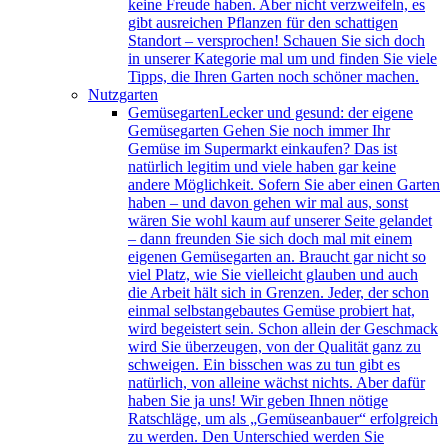
keine Freude haben. Aber nicht verzweifeln, es
gibt ausreichen Pflanzen für den schattigen
Standort – versprochen! Schauen Sie sich doch
in unserer Kategorie mal um und finden Sie viele
Tipps, die Ihren Garten noch schöner machen.
Nutzgarten
Gemüsegarten
Lecker und gesund: der eigene
Gemüsegarten Gehen Sie noch immer Ihr
Gemüse im Supermarkt einkaufen? Das ist
natürlich legitim und viele haben gar keine
andere Möglichkeit. Sofern Sie aber einen Garten
haben – und davon gehen wir mal aus, sonst
wären Sie wohl kaum auf unserer Seite gelandet
– dann freunden Sie sich doch mal mit einem
eigenen Gemüsegarten an. Braucht gar nicht so
viel Platz, wie Sie vielleicht glauben und auch
die Arbeit hält sich in Grenzen. Jeder, der schon
einmal selbstangebautes Gemüse probiert hat,
wird begeistert sein. Schon allein der Geschmack
wird Sie überzeugen, von der Qualität ganz zu
schweigen. Ein bisschen was zu tun gibt es
natürlich, von alleine wächst nichts. Aber dafür
haben Sie ja uns! Wir geben Ihnen nötige
Ratschläge, um als „Gemüseanbauer“ erfolgreich
zu werden. Den Unterschied werden Sie