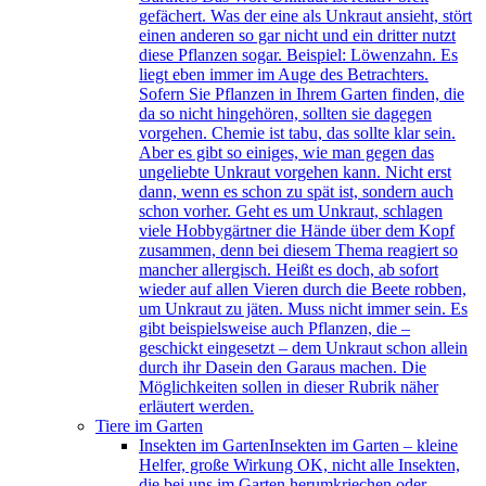
gefächert. Was der eine als Unkraut ansieht, stört
einen anderen so gar nicht und ein dritter nutzt
diese Pflanzen sogar. Beispiel: Löwenzahn. Es
liegt eben immer im Auge des Betrachters.
Sofern Sie Pflanzen in Ihrem Garten finden, die
da so nicht hingehören, sollten sie dagegen
vorgehen. Chemie ist tabu, das sollte klar sein.
Aber es gibt so einiges, wie man gegen das
ungeliebte Unkraut vorgehen kann. Nicht erst
dann, wenn es schon zu spät ist, sondern auch
schon vorher. Geht es um Unkraut, schlagen
viele Hobbygärtner die Hände über dem Kopf
zusammen, denn bei diesem Thema reagiert so
mancher allergisch. Heißt es doch, ab sofort
wieder auf allen Vieren durch die Beete robben,
um Unkraut zu jäten. Muss nicht immer sein. Es
gibt beispielsweise auch Pflanzen, die –
geschickt eingesetzt – dem Unkraut schon allein
durch ihr Dasein den Garaus machen. Die
Möglichkeiten sollen in dieser Rubrik näher
erläutert werden.
Tiere im Garten
Insekten im Garten
Insekten im Garten – kleine
Helfer, große Wirkung OK, nicht alle Insekten,
die bei uns im Garten herumkriechen oder