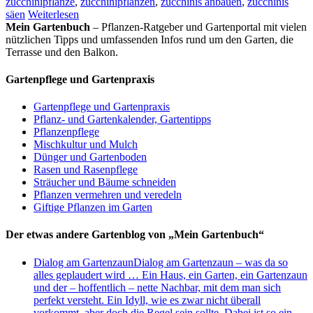
zucchinipflanze
,
zucchinipflanzen
,
zucchinis anbauen
,
zucchinis
säen
Weiterlesen
Mein Gartenbuch
– Pflanzen-Ratgeber und Gartenportal mit vielen
nützlichen Tipps und umfassenden Infos rund um den Garten, die
Terrasse und den Balkon.
Gartenpflege und Gartenpraxis
Gartenpflege und Gartenpraxis
Pflanz- und Gartenkalender, Gartentipps
Pflanzenpflege
Mischkultur und Mulch
Dünger und Gartenboden
Rasen und Rasenpflege
Sträucher und Bäume schneiden
Pflanzen vermehren und veredeln
Giftige Pflanzen im Garten
Der etwas andere Gartenblog von „Mein Gartenbuch“
Dialog am Gartenzaun
Dialog am Gartenzaun – was da so
alles geplaudert wird … Ein Haus, ein Garten, ein Gartenzaun
und der – hoffentlich – nette Nachbar, mit dem man sich
perfekt versteht. Ein Idyll, wie es zwar nicht überall
vorkommt, aber doch die Regel sein sollte. Dabei ist so ein