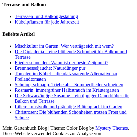
Terrasse und Balkon
Terrassen- und Balkongestaltung
Kübelpflanzen für jede Jahreszeit
Beliebte Artikel
Mischkultur im Garten: Wer verträgt sich mit wem?
Die Dipladenia – eine blühende Schönheit für Balkon und
Terrasse
Flieder schneiden: Wann ist der beste Zeitpunkt?
Brennnesseljauche: Naturdünger pur
Tomaten im Kübel – die platzsparende Alternative zu
Freilandtomaten
Schnipp, schnapp, Triebe ab – Sommerflieder schneiden
Rosmarin: immergrüner Halbstrauch im Kräutergarten
Die Schwarzäugige Susanne – ein üppiger Dauerblüher für
Balkon und Terrasse
Lilien: kunstvolle und prächtige Blütenpracht im Garten
Christrosen: Die blühenden Schönheiten trotzen Frost und
Schnee
Mein Gartenbuch Blog
|
Theme: Color Blog by
Mystery Themes
.
Diese Website verwendet Cookies zur Analyse von