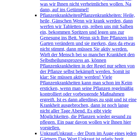
was wir Ihnen nicht verheimlichen wollen. Na
dann, auf ins Getümmel!
Pflanzenkrankheiten
Pflanzenkrankheiten: Heile,
heile, Gänschen Wenn wir krank werden, dann
werfen wir Tabletten ein, reiben uns mit Salben
ein, bekommen Spritzen und legen uns zur
Genesung ins Bett. Wenn sich Ihre Pflanzen im
Garten verändern und sie merken, dass da etwas
nicht stimmt, dann müssen Sie aktiv werden.
Wirft der Mensch bei so mancher Krankheit den
Selbstheilungsprozess an, können
Pflanzenkrankheiten in der Regel nur selten von
der Pflanze selbst bekämpft werden. Somit ist
klar: Sie müssen aktiv werden! Viele
Pflanzenkrankheiten kann man schon im Keim
ersticken, wenn man seine Pflanzen regelmäßig
kontrolliert oder vorbeugende Maßnahmen
ergreift. Ist es dann allerdings zu spät und ist eine
Krankheit ausgebrochen, dann ist noch lange
nicht aller Tage Abend. Es gibt viele
Möglichkeiten, die Pflanzen wieder gesund zu
pflegen. Ein paar davon wollen wir Ihnen hier
vorstellen.
Unkraut
Unkraut – der Dorn im Auge eines jeden
Gärtners Das Wort Unkraut ist relativ breit