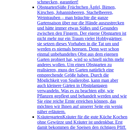
schmecken, garantiert!
Obstgarten
Süße Früchtchen Äpfel, Birnen,
Kirschen, Johannisbeeren, Stachelbeeren,
Weintrauben – man bräuchte die ganze
Gartensaison über nur die Hände auszustrecken
und hätte immer etwas Süßes und Gesundes
zwischen den Fingern. Der eigene Obstgarten ist
nicht mehr nur ein Traum vieler Hobbygärtner,
sie setzen dieses Vorhaben in die Tat um und
werden es niemals bereuen. Denn wer schon
einmal unbehandeltes Obst aus dem eigenen
Garten probiert hat, wird so schnell nichts mehr
anderes wollen. Um einen Obstgarten zu
realisieren, muss der Garten natürlich eine
entsprechende Größe haben. Durch die
Möglichkeit von Spalierobst, kann man aber
auch kleinere Gärten in Obstplantagen
verwandeln. Was es zu beachten gibt, wie
Pflanzen gepflegt und behandelt werden und wie
Sie eine reiche Ernte erreichen können, das
möchten wir Ihnen auf unserer Seite ein wenig
näher erläutern.
Kräutergarten
Kräuter für die gute Küche Kochen
ohne Gewürze und Kräuter ist undenkbar. Erst
damit bekommen die Speisen den richtigen Pfiff.