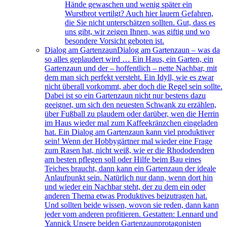
Hände gewaschen und wenig später ein
Wurstbrot vertilgt? Auch hier lauern Gefahren,
die Sie nicht unterschätzen sollten. Gut, dass es
uns gibt, wir zeigen Ihnen, was giftig und wo
besondere Vorsicht geboten ist.
Dialog am Gartenzaun
Dialog am Gartenzaun – was da
so alles geplaudert wird … Ein Haus, ein Garten, ein
Gartenzaun und der – hoffentlich – nette Nachbar, mit
dem man sich perfekt versteht. Ein Idyll, wie es zwar
nicht überall vorkommt, aber doch die Regel sein sollte.
Dabei ist so ein Gartenzaun nicht nur bestens dazu
geeignet, um sich den neuesten Schwank zu erzählen,
über Fußball zu plaudern oder darüber, wen die Herrin
im Haus wieder mal zum Kaffeekränzchen eingeladen
hat. Ein Dialog am Gartenzaun kann viel produktiver
sein! Wenn der Hobbygärtner mal wieder eine Frage
zum Rasen hat, nicht weiß, wie er die Rhododendren
am besten pflegen soll oder Hilfe beim Bau eines
Teiches braucht, dann kann ein Gartenzaun der ideale
Anlaufpunkt sein. Natürlich nur dann, wenn dort hin
und wieder ein Nachbar steht, der zu dem ein oder
anderen Thema etwas Produktives beizutragen hat.
Und sollten beide wissen, wovon sie reden, dann kann
jeder vom anderen profitieren. Gestatten: Lennard und
Yannick Unsere beiden Gartenzaunprotagonisten