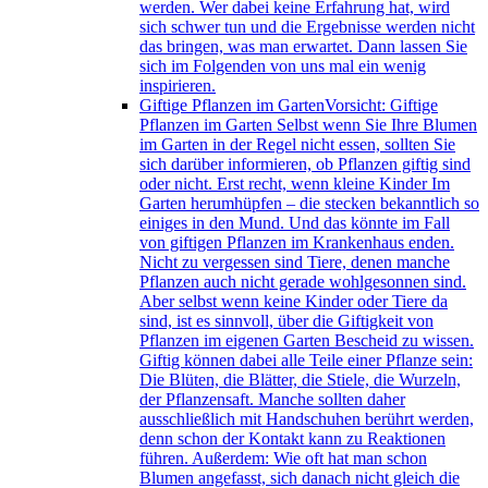
werden. Wer dabei keine Erfahrung hat, wird
sich schwer tun und die Ergebnisse werden nicht
das bringen, was man erwartet. Dann lassen Sie
sich im Folgenden von uns mal ein wenig
inspirieren.
Giftige Pflanzen im Garten
Vorsicht: Giftige
Pflanzen im Garten Selbst wenn Sie Ihre Blumen
im Garten in der Regel nicht essen, sollten Sie
sich darüber informieren, ob Pflanzen giftig sind
oder nicht. Erst recht, wenn kleine Kinder Im
Garten herumhüpfen – die stecken bekanntlich so
einiges in den Mund. Und das könnte im Fall
von giftigen Pflanzen im Krankenhaus enden.
Nicht zu vergessen sind Tiere, denen manche
Pflanzen auch nicht gerade wohlgesonnen sind.
Aber selbst wenn keine Kinder oder Tiere da
sind, ist es sinnvoll, über die Giftigkeit von
Pflanzen im eigenen Garten Bescheid zu wissen.
Giftig können dabei alle Teile einer Pflanze sein:
Die Blüten, die Blätter, die Stiele, die Wurzeln,
der Pflanzensaft. Manche sollten daher
ausschließlich mit Handschuhen berührt werden,
denn schon der Kontakt kann zu Reaktionen
führen. Außerdem: Wie oft hat man schon
Blumen angefasst, sich danach nicht gleich die