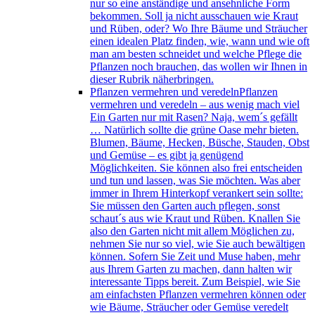
nur so eine anständige und ansehnliche Form
bekommen. Soll ja nicht ausschauen wie Kraut
und Rüben, oder? Wo Ihre Bäume und Sträucher
einen idealen Platz finden, wie, wann und wie oft
man am besten schneidet und welche Pflege die
Pflanzen noch brauchen, das wollen wir Ihnen in
dieser Rubrik näherbringen.
Pflanzen vermehren und veredeln
Pflanzen
vermehren und veredeln – aus wenig mach viel
Ein Garten nur mit Rasen? Naja, wem´s gefällt
… Natürlich sollte die grüne Oase mehr bieten.
Blumen, Bäume, Hecken, Büsche, Stauden, Obst
und Gemüse – es gibt ja genügend
Möglichkeiten. Sie können also frei entscheiden
und tun und lassen, was Sie möchten. Was aber
immer in Ihrem Hinterkopf verankert sein sollte:
Sie müssen den Garten auch pflegen, sonst
schaut´s aus wie Kraut und Rüben. Knallen Sie
also den Garten nicht mit allem Möglichen zu,
nehmen Sie nur so viel, wie Sie auch bewältigen
können. Sofern Sie Zeit und Muse haben, mehr
aus Ihrem Garten zu machen, dann halten wir
interessante Tipps bereit. Zum Beispiel, wie Sie
am einfachsten Pflanzen vermehren können oder
wie Bäume, Sträucher oder Gemüse veredelt