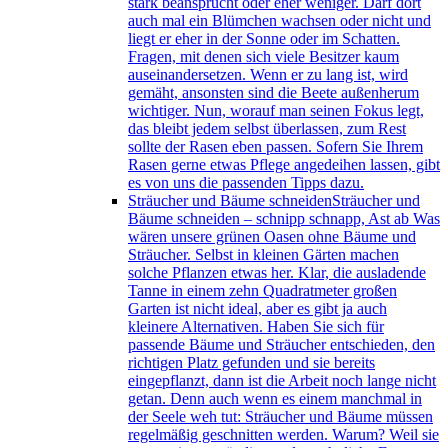
stark beansprucht oder eher weniger. Darf dort
auch mal ein Blümchen wachsen oder nicht und
liegt er eher in der Sonne oder im Schatten.
Fragen, mit denen sich viele Besitzer kaum
auseinandersetzen. Wenn er zu lang ist, wird
gemäht, ansonsten sind die Beete außenherum
wichtiger. Nun, worauf man seinen Fokus legt,
das bleibt jedem selbst überlassen, zum Rest
sollte der Rasen eben passen. Sofern Sie Ihrem
Rasen gerne etwas Pflege angedeihen lassen, gibt
es von uns die passenden Tipps dazu.
Sträucher und Bäume schneiden
Sträucher und
Bäume schneiden – schnipp schnapp, Ast ab Was
wären unsere grünen Oasen ohne Bäume und
Sträucher. Selbst in kleinen Gärten machen
solche Pflanzen etwas her. Klar, die ausladende
Tanne in einem zehn Quadratmeter großen
Garten ist nicht ideal, aber es gibt ja auch
kleinere Alternativen. Haben Sie sich für
passende Bäume und Sträucher entschieden, den
richtigen Platz gefunden und sie bereits
eingepflanzt, dann ist die Arbeit noch lange nicht
getan. Denn auch wenn es einem manchmal in
der Seele weh tut: Sträucher und Bäume müssen
regelmäßig geschnitten werden. Warum? Weil sie