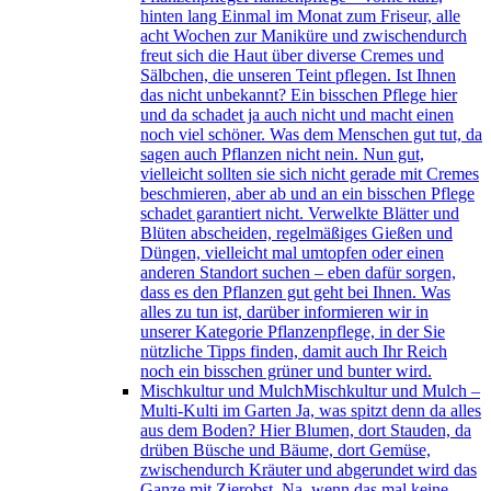
hinten lang Einmal im Monat zum Friseur, alle
acht Wochen zur Maniküre und zwischendurch
freut sich die Haut über diverse Cremes und
Sälbchen, die unseren Teint pflegen. Ist Ihnen
das nicht unbekannt? Ein bisschen Pflege hier
und da schadet ja auch nicht und macht einen
noch viel schöner. Was dem Menschen gut tut, da
sagen auch Pflanzen nicht nein. Nun gut,
vielleicht sollten sie sich nicht gerade mit Cremes
beschmieren, aber ab und an ein bisschen Pflege
schadet garantiert nicht. Verwelkte Blätter und
Blüten abscheiden, regelmäßiges Gießen und
Düngen, vielleicht mal umtopfen oder einen
anderen Standort suchen – eben dafür sorgen,
dass es den Pflanzen gut geht bei Ihnen. Was
alles zu tun ist, darüber informieren wir in
unserer Kategorie Pflanzenpflege, in der Sie
nützliche Tipps finden, damit auch Ihr Reich
noch ein bisschen grüner und bunter wird.
Mischkultur und Mulch
Mischkultur und Mulch –
Multi-Kulti im Garten Ja, was spitzt denn da alles
aus dem Boden? Hier Blumen, dort Stauden, da
drüben Büsche und Bäume, dort Gemüse,
zwischendurch Kräuter und abgerundet wird das
Ganze mit Zierobst. Na, wenn das mal keine