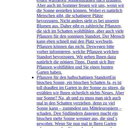
ersten wärmeren Sonnenstrahlen nach draußen.
Aber auch im Sommer freuen wir uns, wenn wir
die Sonne genießen können. Wobei es natürlich
Menschen gibt, die schattigere Plätze
bevorzugen. Nicht anders sieht es bei unseren
Blumen aus. Daher gibt es zahlreiche Pflanzen,
die sich im Schatten wohlfühlen, aber auch viele
Pflanzen für den sonnigen Standort. Der Mensch
kann eben schnell mal den Platz wechseln,
Pflanzen können das nicht. Deswegen bitte
vorher informieren, welche Pflanzen welchen
Standort bevorzugen. Wir geben Ihnen dazu
natürlich die nötigen Tipps. Damit sich Ihre
Pflanzen wohlfühlen und Sie einen bunten
Garten haben.
Pflanzen für den halbschattigen Standort
Ein
bisschen Sonne, ein bisschen Schatten Ja, es ist
toll draußen im Garten in der Sonne zu sitzen, da
erzählen wir Ihnen sicherlich nichts Neues. Aber
nur Sonne? Na, ab und zu muss man sich auch
mal in den Schatten verziehen, denn zu viel
Sonne kann – zumindest uns Mitteleuropäern –
schaden. Den Südländern dagegen macht ein
bisschen mehr Sonne weniger aus, die sind´s
gewohnt. Wenn Sie nun mal in Ihren Garten