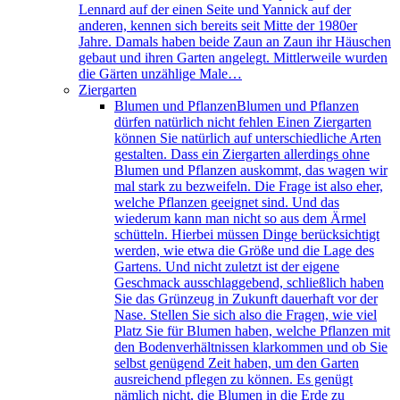
Lennard auf der einen Seite und Yannick auf der
anderen, kennen sich bereits seit Mitte der 1980er
Jahre. Damals haben beide Zaun an Zaun ihr Häuschen
gebaut und ihren Garten angelegt. Mittlerweile wurden
die Gärten unzählige Male…
Ziergarten
Blumen und Pflanzen
Blumen und Pflanzen
dürfen natürlich nicht fehlen Einen Ziergarten
können Sie natürlich auf unterschiedliche Arten
gestalten. Dass ein Ziergarten allerdings ohne
Blumen und Pflanzen auskommt, das wagen wir
mal stark zu bezweifeln. Die Frage ist also eher,
welche Pflanzen geeignet sind. Und das
wiederum kann man nicht so aus dem Ärmel
schütteln. Hierbei müssen Dinge berücksichtigt
werden, wie etwa die Größe und die Lage des
Gartens. Und nicht zuletzt ist der eigene
Geschmack ausschlaggebend, schließlich haben
Sie das Grünzeug in Zukunft dauerhaft vor der
Nase. Stellen Sie sich also die Fragen, wie viel
Platz Sie für Blumen haben, welche Pflanzen mit
den Bodenverhältnissen klarkommen und ob Sie
selbst genügend Zeit haben, um den Garten
ausreichend pflegen zu können. Es genügt
nämlich nicht, die Blumen in die Erde zu