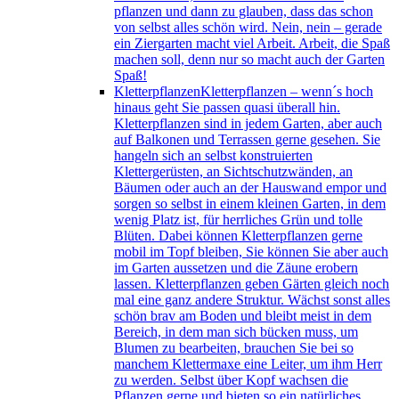
pflanzen und dann zu glauben, dass das schon
von selbst alles schön wird. Nein, nein – gerade
ein Ziergarten macht viel Arbeit. Arbeit, die Spaß
machen soll, denn nur so macht auch der Garten
Spaß!
Kletterpflanzen
Kletterpflanzen – wenn´s hoch
hinaus geht Sie passen quasi überall hin.
Kletterpflanzen sind in jedem Garten, aber auch
auf Balkonen und Terrassen gerne gesehen. Sie
hangeln sich an selbst konstruierten
Klettergerüsten, an Sichtschutzwänden, an
Bäumen oder auch an der Hauswand empor und
sorgen so selbst in einem kleinen Garten, in dem
wenig Platz ist, für herrliches Grün und tolle
Blüten. Dabei können Kletterpflanzen gerne
mobil im Topf bleiben, Sie können Sie aber auch
im Garten aussetzen und die Zäune erobern
lassen. Kletterpflanzen geben Gärten gleich noch
mal eine ganz andere Struktur. Wächst sonst alles
schön brav am Boden und bleibt meist in dem
Bereich, in dem man sich bücken muss, um
Blumen zu bearbeiten, brauchen Sie bei so
manchem Klettermaxe eine Leiter, um ihm Herr
zu werden. Selbst über Kopf wachsen die
Pflanzen gerne und bieten so ein natürliches