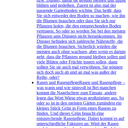
bzw. Dünger, damit sie gesund bleiben und üppig
blühen und gedeihen. Zuerst ist also mal der
passende Gartenboden wichtig. Das heißt, dass
Sie sich entweder den Boden so machen, wie ihn
die Blumen brauchen oder dass Sie sich nur
Pflanzen holen, die den entsprechenden Boden
vertragen. So oder so werden Sie bei den meisten
Pflanzen ums Düngen nicht herumkommen. Im
Dünger befinden sich zahlreiche Nährstoffe, die
die Blumen brauchen. Sicherlich würden die
meisten auch ohne wachsen, aber wenn es darum
geht, dass die Pflanzen gesund bleiben sollen und
viele Blüten oder Früchte tragen sollen, dann
sollten Sie sie auch mal verwöhnen. Sie gönnen
sich doch auch ab und an mal was außer der
Reihe, oder?
Rasen und Rasenpflege
Rasen und Rasenpflege –
was wann und wie sinnvoll ist Bei manchen
kommt die Nagelschere zum Einsatz, andere
legen das Wort Wiese etwas großzügiger aus. So
oder so ist in den meisten Gärten zumindest ein
kleines Stück Grün in Form eines Rasens zu
finden. Und dieses Grün braucht eine
entsprechende Rasenpflege. Dabei kommt es auf
unterschiedliche Faktoren an: Wird der Rasen