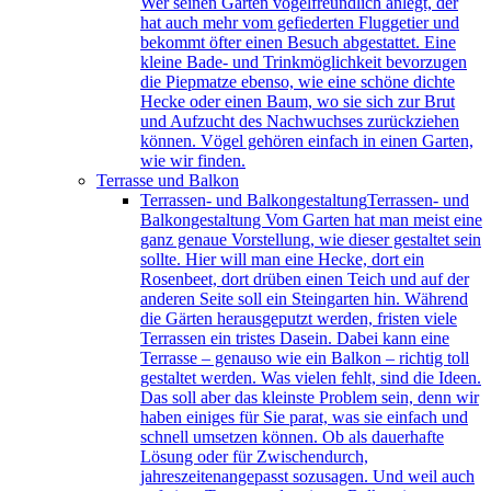
Wer seinen Garten vogelfreundlich anlegt, der
hat auch mehr vom gefiederten Fluggetier und
bekommt öfter einen Besuch abgestattet. Eine
kleine Bade- und Trinkmöglichkeit bevorzugen
die Piepmatze ebenso, wie eine schöne dichte
Hecke oder einen Baum, wo sie sich zur Brut
und Aufzucht des Nachwuchses zurückziehen
können. Vögel gehören einfach in einen Garten,
wie wir finden.
Terrasse und Balkon
Terrassen- und Balkongestaltung
Terrassen- und
Balkongestaltung Vom Garten hat man meist eine
ganz genaue Vorstellung, wie dieser gestaltet sein
sollte. Hier will man eine Hecke, dort ein
Rosenbeet, dort drüben einen Teich und auf der
anderen Seite soll ein Steingarten hin. Während
die Gärten herausgeputzt werden, fristen viele
Terrassen ein tristes Dasein. Dabei kann eine
Terrasse – genauso wie ein Balkon – richtig toll
gestaltet werden. Was vielen fehlt, sind die Ideen.
Das soll aber das kleinste Problem sein, denn wir
haben einiges für Sie parat, was sie einfach und
schnell umsetzen können. Ob als dauerhafte
Lösung oder für Zwischendurch,
jahreszeitenangepasst sozusagen. Und weil auch