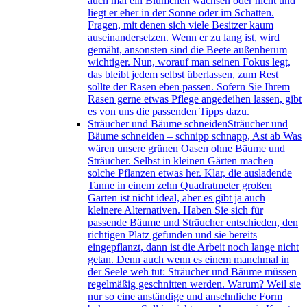
auch mal ein Blümchen wachsen oder nicht und
liegt er eher in der Sonne oder im Schatten.
Fragen, mit denen sich viele Besitzer kaum
auseinandersetzen. Wenn er zu lang ist, wird
gemäht, ansonsten sind die Beete außenherum
wichtiger. Nun, worauf man seinen Fokus legt,
das bleibt jedem selbst überlassen, zum Rest
sollte der Rasen eben passen. Sofern Sie Ihrem
Rasen gerne etwas Pflege angedeihen lassen, gibt
es von uns die passenden Tipps dazu.
Sträucher und Bäume schneiden
Sträucher und
Bäume schneiden – schnipp schnapp, Ast ab Was
wären unsere grünen Oasen ohne Bäume und
Sträucher. Selbst in kleinen Gärten machen
solche Pflanzen etwas her. Klar, die ausladende
Tanne in einem zehn Quadratmeter großen
Garten ist nicht ideal, aber es gibt ja auch
kleinere Alternativen. Haben Sie sich für
passende Bäume und Sträucher entschieden, den
richtigen Platz gefunden und sie bereits
eingepflanzt, dann ist die Arbeit noch lange nicht
getan. Denn auch wenn es einem manchmal in
der Seele weh tut: Sträucher und Bäume müssen
regelmäßig geschnitten werden. Warum? Weil sie
nur so eine anständige und ansehnliche Form