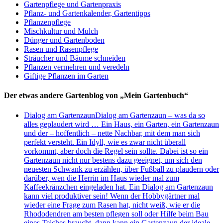
Gartenpflege und Gartenpraxis
Pflanz- und Gartenkalender, Gartentipps
Pflanzenpflege
Mischkultur und Mulch
Dünger und Gartenboden
Rasen und Rasenpflege
Sträucher und Bäume schneiden
Pflanzen vermehren und veredeln
Giftige Pflanzen im Garten
Der etwas andere Gartenblog von „Mein Gartenbuch“
Dialog am Gartenzaun
Dialog am Gartenzaun – was da so
alles geplaudert wird … Ein Haus, ein Garten, ein Gartenzaun
und der – hoffentlich – nette Nachbar, mit dem man sich
perfekt versteht. Ein Idyll, wie es zwar nicht überall
vorkommt, aber doch die Regel sein sollte. Dabei ist so ein
Gartenzaun nicht nur bestens dazu geeignet, um sich den
neuesten Schwank zu erzählen, über Fußball zu plaudern oder
darüber, wen die Herrin im Haus wieder mal zum
Kaffeekränzchen eingeladen hat. Ein Dialog am Gartenzaun
kann viel produktiver sein! Wenn der Hobbygärtner mal
wieder eine Frage zum Rasen hat, nicht weiß, wie er die
Rhododendren am besten pflegen soll oder Hilfe beim Bau
eines Teiches braucht, dann kann ein Gartenzaun der ideale