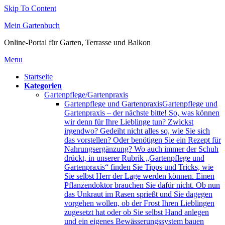
Skip To Content
Mein Gartenbuch
Online-Portal für Garten, Terrasse und Balkon
Menu
Startseite
Kategorien
Gartenpflege/Gartenpraxis
Gartenpflege und Gartenpraxis
Gartenpflege und
Gartenpraxis – der nächste bitte! So, was können
wir denn für Ihre Lieblinge tun? Zwickst
irgendwo? Gedeiht nicht alles so, wie Sie sich
das vorstellen? Oder benötigen Sie ein Rezept für
Nahrungsergänzung? Wo auch immer der Schuh
drückt, in unserer Rubrik „Gartenpflege und
Gartenpraxis“ finden Sie Tipps und Tricks, wie
Sie selbst Herr der Lage werden können. Einen
Pflanzendoktor brauchen Sie dafür nicht. Ob nun
das Unkraut im Rasen sprießt und Sie dagegen
vorgehen wollen, ob der Frost Ihren Lieblingen
zugesetzt hat oder ob Sie selbst Hand anlegen
und ein eigenes Bewässerungssystem bauen