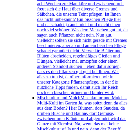
acht Wochen zur Maniküre und zwischendurch
freut sich die Haut über diverse Cremes und
Sälbchen, die unseren Teint pflegen. Ist Ihnen
das nicht unbekannt? Ein bisschen Pflege hier
und da schadet ja auch nicht und macht einen
noch viel schöner. Was dem Menschen gut tut, da
sagen auch Pflanzen nicht nein. Nun gut,
vielleicht sollten sie sich nicht gerade mit Cremes
beschmieren, aber ab und an ein bisschen Pflege
schadet garantiert nicht. Verwelkte Blätter und
Blüten abscheiden, regelmäßiges Gießen und
Düngen, vielleicht mal umtopfen oder einen
anderen Standort suchen – eben dafür sorgen,
dass es den Pflanzen gut geht bei Ihnen. Was
alles zu tun ist, darüber informieren wir in
unserer Kategorie Pflanzenpflege, in der Sie
nützliche Tipps finden, damit auch Ihr Reich
noch ein bisschen grüner und bunter wird.
Mischkultur und Mulch
Mischkultur und Mulch –
Multi-Kulti im Garten Ja, was spitzt denn da alles
aus dem Boden? Hier Blumen, dort Stauden, da
drüben Büsche und Bäume, dort Gemüse,
zwischendurch Kräuter und abgerundet wird das
Ganze mit Zierobst. Na, wenn das mal keine
Mischkultur ist! Ja und nein, denn der Begriff