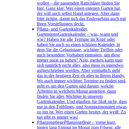
wollen – die passenden Ratschläge finden Sie
hier. Ganz klar: Wer einen eigenen Garten hat,
der will auch selbst Hand anlegen. Aber dann
bitte richtig, damit sich das Endergebnis auch mit
Ihren Vorstellungen deckt.
Pflanz- und Gartenkalender,
Gartentipps
Gartenkalender – was, wann und
wie? Haben Sie alle Termine im Kopf oder
haben Sie auch so einen schönen Kalender, in
dem Sie die Geburtstage, wichtige Treffen oder
auch besondere Vorhaben eintragen, um diese
immer parat zu haben? Naja, merken kann man
sich natürlich nicht alles, also muss es irgendwo
aufgeschrieben werden. Aber vermutlich steht
das in der heutigen Zeit eh alles in Ihrem Handy.
Wo auch immer wichtige Termine zu finden sind,
geht es um den Garten und darum, welche
Arbeiten in welchem Monat anstehen, dann
finden Sie alles Wichtige in unserem
Gartenkalender. Und glauben Sie bloß nicht, dass
nur in den Frühlings- und Sommermonaten etwas
zu tun ist. Wer einen Garten besitzt, der weiß: Zu
tun gibt es immer was!
Pflanzenpflege
Pflanzenpflege – vorne kurz,
hinten lang Einmal im Monat zum Friseur, alle