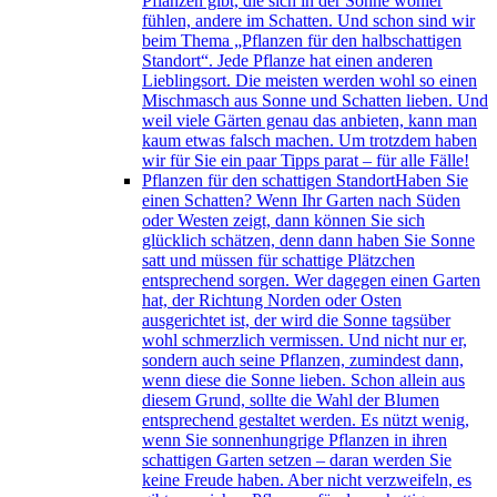
Pflanzen gibt, die sich in der Sonne wohler
fühlen, andere im Schatten. Und schon sind wir
beim Thema „Pflanzen für den halbschattigen
Standort“. Jede Pflanze hat einen anderen
Lieblingsort. Die meisten werden wohl so einen
Mischmasch aus Sonne und Schatten lieben. Und
weil viele Gärten genau das anbieten, kann man
kaum etwas falsch machen. Um trotzdem haben
wir für Sie ein paar Tipps parat – für alle Fälle!
Pflanzen für den schattigen Standort
Haben Sie
einen Schatten? Wenn Ihr Garten nach Süden
oder Westen zeigt, dann können Sie sich
glücklich schätzen, denn dann haben Sie Sonne
satt und müssen für schattige Plätzchen
entsprechend sorgen. Wer dagegen einen Garten
hat, der Richtung Norden oder Osten
ausgerichtet ist, der wird die Sonne tagsüber
wohl schmerzlich vermissen. Und nicht nur er,
sondern auch seine Pflanzen, zumindest dann,
wenn diese die Sonne lieben. Schon allein aus
diesem Grund, sollte die Wahl der Blumen
entsprechend gestaltet werden. Es nützt wenig,
wenn Sie sonnenhungrige Pflanzen in ihren
schattigen Garten setzen – daran werden Sie
keine Freude haben. Aber nicht verzweifeln, es