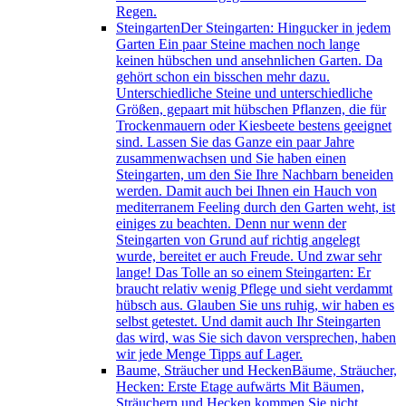
Regen.
Steingarten
Der Steingarten: Hingucker in jedem
Garten Ein paar Steine machen noch lange
keinen hübschen und ansehnlichen Garten. Da
gehört schon ein bisschen mehr dazu.
Unterschiedliche Steine und unterschiedliche
Größen, gepaart mit hübschen Pflanzen, die für
Trockenmauern oder Kiesbeete bestens geeignet
sind. Lassen Sie das Ganze ein paar Jahre
zusammenwachsen und Sie haben einen
Steingarten, um den Sie Ihre Nachbarn beneiden
werden. Damit auch bei Ihnen ein Hauch von
mediterranem Feeling durch den Garten weht, ist
einiges zu beachten. Denn nur wenn der
Steingarten von Grund auf richtig angelegt
wurde, bereitet er auch Freude. Und zwar sehr
lange! Das Tolle an so einem Steingarten: Er
braucht relativ wenig Pflege und sieht verdammt
hübsch aus. Glauben Sie uns ruhig, wir haben es
selbst getestet. Und damit auch Ihr Steingarten
das wird, was Sie sich davon versprechen, haben
wir jede Menge Tipps auf Lager.
Baume, Sträucher und Hecken
Bäume, Sträucher,
Hecken: Erste Etage aufwärts Mit Bäumen,
Sträuchern und Hecken kommen Sie nicht