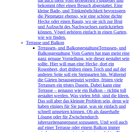
hat auch mehr vom gefiederten Fluggetier und
bekommt öfter einen Besuch abgestattet. Eine
kleine Bade- und Trinkmöglichkeit bevorzugen
die Piepmatze ebenso, wie eine schöne dichte
Hecke oder einen Baum, wo sie sich zur Brut
und Aufzucht des Nachwuchses zurückziehen
können. Vögel gehören einfach in einen Garten,
wie wir finden.
Terrasse und Balkon
Terrassen- und Balkongestaltung
Terrassen- und
Balkongestaltung Vom Garten hat man meist eine
ganz genaue Vorstellung, wie dieser gestaltet sein
sollte. Hier will man eine Hecke, dort ein
Rosenbeet, dort drüben einen Teich und auf der
anderen Seite soll ein Steingarten hin. Während
die Gärten herausgeputzt werden, fristen viele
Terrassen ein tristes Dasein. Dabei kann eine
Terrasse – genauso wie ein Balkon – richtig toll
gestaltet werden. Was vielen fehlt, sind die Ideen.
Das soll aber das kleinste Problem sein, denn wir
haben einiges für Sie parat, was sie einfach und
schnell umsetzen können. Ob als dauerhafte
Lösung oder für Zwischendurch,
jahreszeitenangepasst sozusagen. Und weil auch
auf einer Terrasse oder einem Balkon immer