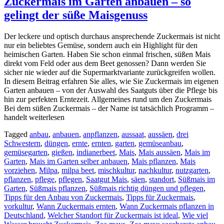
Zuckermais im Garten anbauen – so
gelingt der süße Maisgenuss
Der leckere und optisch durchaus ansprechende Zuckermais ist nicht
nur ein beliebtes Gemüse, sondern auch ein Highlight für den
heimischen Garten. Haben Sie schon einmal frischen, süßen Mais
direkt vom Feld oder aus dem Beet genossen? Dann werden Sie
sicher nie wieder auf die Supermarktvariante zurückgreifen wollen.
In diesem Beitrag erfahren Sie alles, wie Sie Zuckermais im eigenen
Garten anbauen – von der Auswahl des Saatguts über die Pflege bis
hin zur perfekten Erntezeit. Allgemeines rund um den Zuckermais
Bei dem süßen Zuckermais – der Name ist tatsächlich Programm –
handelt weiterlesen
Tagged
anbau
,
anbauen
,
anpflanzen
,
aussaat
,
aussäen
,
drei
Schwestern
,
düngen
,
ernte
,
ernten
,
garten
,
gemüseanbau
,
gemüsegarten
,
gießen
,
indianerbeet
,
Mais
,
Mais aussäen
,
Mais im
Garten
,
Mais im Garten selber anbauen
,
Mais pflanzen
,
Mais
vorziehen
,
Milpa
,
milpa beet
,
mischkultur
,
nachkultur
,
nutzgarten
,
pflanzen
,
pflege
,
pflegen
,
Saatgut Mais
,
säen
,
standort
,
Süßmais im
Garten
,
Süßmais pflanzen
,
Süßmais richtig düngen und pflegen
,
Tipps für den Anbau von Zuckermais
,
Tipps für Zuckermais
,
vorkultur
,
Wann Zuckermais ernten
,
Wann Zuckermais pflanzen in
Deutschland
,
Welcher Standort für Zuckermais ist ideal
,
Wie viel