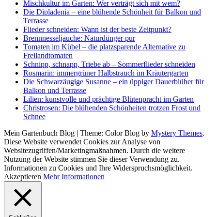
Mischkultur im Garten: Wer verträgt sich mit wem?
Die Dipladenia – eine blühende Schönheit für Balkon und
Terrasse
Flieder schneiden: Wann ist der beste Zeitpunkt?
Brennnesseljauche: Naturdünger pur
Tomaten im Kübel – die platzsparende Alternative zu
Freilandtomaten
Schnipp, schnapp, Triebe ab – Sommerflieder schneiden
Rosmarin: immergrüner Halbstrauch im Kräutergarten
Die Schwarzäugige Susanne – ein üppiger Dauerblüher für
Balkon und Terrasse
Lilien: kunstvolle und prächtige Blütenpracht im Garten
Christrosen: Die blühenden Schönheiten trotzen Frost und
Schnee
Mein Gartenbuch Blog
|
Theme: Color Blog by
Mystery Themes
.
Diese Website verwendet Cookies zur Analyse von
Websitezugriffen/Marketingmaßnahmen. Durch die weitere
Nutzung der Website stimmen Sie dieser Verwendung zu.
Informationen zu Cookies und Ihre Widerspruchsmöglichkeit.
Akzeptieren
Mehr Informationen