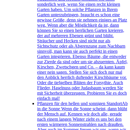
sonderlich weit, wenn Sie einen recht kleinen
Garten haben. Um solche Pflanzen in Ihrem
Garten unterzubringen, braucht es schon eine
gewisse Größe, denn sie nehmen einiges an Platz
weg. Wenn aber die Möglichkeit da ist, dann
können Sie so einen herrlichen Garten kreieren,
der auf mehreren Ebenen grünt und blüht.
Sträucher und Hecken sind nicht nur als
Sichtschutz oder als Abgrenzung zum Nachbarn
sinnvoll, man kann sie auch perfekt in einen
Garten integrieren. Ebenso Bäume, die entweder
zur Zierde da sind oder um sie abzuernten. Äpfel,
Kirschen, Zwetschgen und Co. – da kann kaum
einer nein sagen. Stellen Sie sich doch nur mal
den Anblick herrlich duftender Kirschbäume vor.
Oder die tiefgelben Blüten der Forsythie. Auch
Flieder, Haselnuss oder Judasbaum werden Sie
mit Sicherheit überzeugen. Probieren Sie es doch
einfach mal!
Pflanzen für den hellen und sonnigen Standort
Ab
in die Sonne Wenn die Sonne scheint, dann blüht
der Mensch auf. Kennen wir doch alle, gerade
nach einem langen Winter zieht es uns bei den
ersten wärmeren Sonnenstrahlen nach draußen.
Aber auch im Sommer freuen wir uns, wenn wir