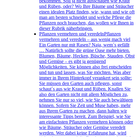
bekommen. Soll ja nicht ausschauen wie Kraut
und Rüben, oder? Wo Ihre Bäume und Sträucher
einen idealen Platz finden, wie, wann und wie oft
man am besten schneidet und welche Pflege die
Pflanzen noch brauchen, das wollen wir Ihnen in
dieser Rubrik näherbringen.
Pflanzen vermehren und veredeln
Pflanzen
vermehren und veredeln – aus wenig mach viel
Ein Garten nur mit Rasen? Naja, wem´s gefällt
… Natürlich sollte die grüne Oase mehr bieten.
Blumen, Bäume, Hecken, Büsche, Stauden, Obst
und Gemüse – es gibt ja genügend
Möglichkeiten. Sie können also frei entscheiden
und tun und lassen, was Sie möchten. Was aber
immer in Ihrem Hinterkopf verankert sein sollte:
Sie müssen den Garten auch pflegen, sonst
schaut´s aus wie Kraut und Rüben. Knallen Sie
also den Garten nicht mit allem Möglichen zu,
nehmen Sie nur so viel, wie Sie auch bewältigen
können. Sofern Sie Zeit und Muse haben, mehr
aus Ihrem Garten zu machen, dann halten wir
interessante Tipps bereit. Zum Beispiel, wie Sie
am einfachsten Pflanzen vermehren können oder
wie Bäume, Sträucher oder Gemüse veredelt
werden. Wer dabei keine Erfahrung hat, wird