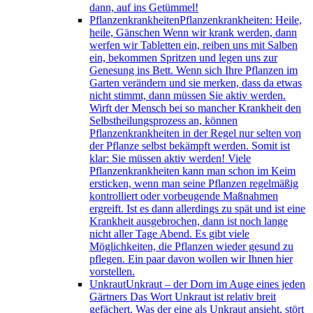
dann, auf ins Getümmel!
Pflanzenkrankheiten
Pflanzenkrankheiten: Heile,
heile, Gänschen Wenn wir krank werden, dann
werfen wir Tabletten ein, reiben uns mit Salben
ein, bekommen Spritzen und legen uns zur
Genesung ins Bett. Wenn sich Ihre Pflanzen im
Garten verändern und sie merken, dass da etwas
nicht stimmt, dann müssen Sie aktiv werden.
Wirft der Mensch bei so mancher Krankheit den
Selbstheilungsprozess an, können
Pflanzenkrankheiten in der Regel nur selten von
der Pflanze selbst bekämpft werden. Somit ist
klar: Sie müssen aktiv werden! Viele
Pflanzenkrankheiten kann man schon im Keim
ersticken, wenn man seine Pflanzen regelmäßig
kontrolliert oder vorbeugende Maßnahmen
ergreift. Ist es dann allerdings zu spät und ist eine
Krankheit ausgebrochen, dann ist noch lange
nicht aller Tage Abend. Es gibt viele
Möglichkeiten, die Pflanzen wieder gesund zu
pflegen. Ein paar davon wollen wir Ihnen hier
vorstellen.
Unkraut
Unkraut – der Dorn im Auge eines jeden
Gärtners Das Wort Unkraut ist relativ breit
gefächert. Was der eine als Unkraut ansieht, stört