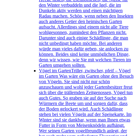
den Winter verbuddeln und die Igel, die im
Dunkeln aktiv werden und einen mächtigen
Radau machen. Schön, wenn neben den Insekten
auch anderes Getier den heimischen Garten
aufsucht. Allerdings sind einem nicht alle Tiere
wohlgesonnen, zumindest den Pflanzen nicht.
Darunter sind auch einige Schädlinge, die man
nicht unbedingt haben möchte. Bei anderen
würde man vieles dafür geben, sie anlocken zu
können. Beides sind keine unmöglichen Dinge,
denn wir wissen, wie Sie mit welchen Tieren im
Garten umgehen sollten.
Vögel im Garten
Triller, zwitscher, pfeif – Vögel
im Garten Was wäre ein Garten ohne den Besuch
von Vögeln. Sie sind nicht nur schön
anzuschauen und wohl jeder Gartenbesitzer freut
sich über die trällernden Zeitgenossen, Vögel tun
auch Gutes. So graben sie auf der Suche nach
Würmern die Beete um und sorgen dafür, dass
der Boden gelockert wird. Auch Schädlinge
stehen bei vielen Vögeln auf der Speisekarte. Im
Winter sind sie dankbar, wenn man Ihnen etwas
Futter in Form von Meisenknödeln aufhängt.
Wer seinen Garten vogelfreundlich anlegt, der