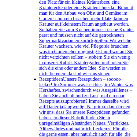
den Platz für ein kleines Kräuterbeet, eine
Kräuterecke oder eine Kräuterschnecke. Braucht
man für den Anbau von Obst und Gemüse im
Garten schon ein bisschen mehr Platz, können
Kräuter auf kleinstem Raum angebaut werden.
So haben Sie zum Kochen immer frische Kräuter
parat und müssen nicht auf die getrockneten
Supermarktvarianten zurückgreifen. Wo welche
Kräuter wachsen, wie viel Pflege sie brauchen,
was im Garten eher ungünstig ist und worauf Sie
nicht verzichten sollten – stöbern Sie ein wenig
in unserer Rubrik Kräutergarten und holen Sie
sich die eine oder andere Idee. Sie werden es
nicht bereuen, da sind wir uns sicher.
Rezeptideen
Unsere Rezeptideen – sooooo
lecker! Im Sommer was Leichtes, im Winter was
Herzhaftes, zwischendurch was Ausgefallenes –
haben Sie auch ab und zu Lust, mal ein paar
Rezepte auszuprobieren? Immer dasselbe wird
auf Dauer ja langweilig. Na prima, dann freuen
wir uns, dass Sie unsere Rezeptideen gefunden
haben. In dieser Rubrik finden Sie in
unregelmäßigen Abständen Neues, Verrücktes,
Altbewährtes und natürlich Leckeres! Für alle,
die gerne essen, aber natürlich auch für alle, die