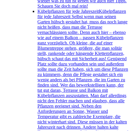
wieder was zu tun ist geben wir auch hier Tipps.
Schauen Sie doch mal rein!
Kübelpflanzen für jede Jahreszeit
Kübelpflanzen
für jede Jahreszeit Selbst wenn man seinen
Garten hübsch gestaltet hat, muss das noch lange
nicht heißen, dass man die Terrasse
vernachlässigen sollte. Denn auch hier – ebenso
wie auf einem Balkon – passen Kübelpflanzen
ganz vorzüglich. Ob kleine, die auf einer
Blumentreppe stehen, größere, die man solitär
stellt, rankende oder hängende Kletterpflanzen,
hübsch schaut das mit Sicherheit aus! Genügend
Platz sollte dazu vorhanden sein und außerdem
sollte man die Zeit haben, sich um diese Pflanzen
zu kümmern, denn die Pflege gestaltet sich ein
wenig anders als bei Pflanzen, die im Garten zu
finden sind. Wer das bewerkstelligen kann, der
tut gut daran, Terrasse und Balkon mit
Kübelpflanzen auszustatten. Man darf allerdings
nicht den Fehler machen und glauben, dass alle
Pflanzen geeignet sind. Neben den
Anforderungen an Sonne, Wasser und
Temperatur gibt es zahlreiche Exemplare, die
nicht winterhart sind. Diese müssen in der kalten
Jahreszeit nach drinnen. Andere halten kalte