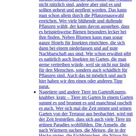
nicht nützlich sind, andere aber sind es und
sollten gehegt und gepflegt werden. Das kann
man schon allein durch die Pflanzenauswahl
erreichen. Wer viele blühende und duftende
Pflanzen wählt, der kann davon ausgehen, dass
es beispielsweise Bienen besonders lecker bei
ihm finden. Neben Blumen kann man sogar
ganze Hotels für Insekten einrichten, die sich
dann bei einem niederlassen und auf gute
Nachbarschaft aus sind. Wie schon erwähnt gibt
es natürlich auch Insekten im Garten, die man
gerne vertreiben würde, weil sie nicht nur lästig
für den Menschen, sondern auch schädlich für
Pflanzen sind. Auch das ist möglich und auch
hier haben wir den einen oder anderen Tipp
parat.
Nagetiere und andere Tiere im Garten
Knurps,
knabber, kratz – Tiere im Garten In einem Garten
summt es und brummt es und manchmal raschelt
es auch. Wer sich mal die Zeit nimmt und seinen
Garten von der Terrasse aus beobachtet, wird mit
der Zeit feststellen, dass sich auch viele Tiere im
grünen Paradies wohlfühlen. Die Amseln, die
nach Würmern suchen, die Meisen, die in der
Hecke nisten, die Eichhörnchen, die Nüsse für