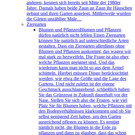
anderen, kennen sich bereits seit Mitte der 1980er
Jahre. Damals haben beide Zaun an Zaun ihr Häuschen
gebaut und ihren Garten angelegt. Mittlerweile wurden
die Gärten unzählige Male…
Ziergarten
Blumen und Pflanzen
Blumen und Pflanzen
dürfen natürlich nicht fehlen Einen Ziergarten
können Sie natürlich auf unterschiedliche Arten
gestalten. Dass ein Ziergarten allerdings ohne
Blumen und Pflanzen auskommt, das wagen wir
mal stark zu bezweifeln. Die Frage ist also eher,
welche Pflanzen geeignet sind. Und das
wiederum kann man nicht so aus dem Ärmel
schütteln. Hierbei müssen Dinge berücksichtigt
werden, wie etwa die Größe und die Lage des
Gartens. Und nicht zuletzt ist der eigene
Geschmack ausschlaggebend, schließlich haben
Sie das Grünzeug in Zukunft dauerhaft vor der
Nase. Stellen Sie sich also die Fragen, wie viel
Platz Sie für Blumen haben, welche Pflanzen mit
den Bodenverhältnissen klarkommen und ob Sie
selbst genügend Zeit haben, um den Garten
ausreichend pflegen zu können. Es genügt
nämlich nicht, die Blumen in die Erde zu
pflanzen und dann zu glauben, dass das schon