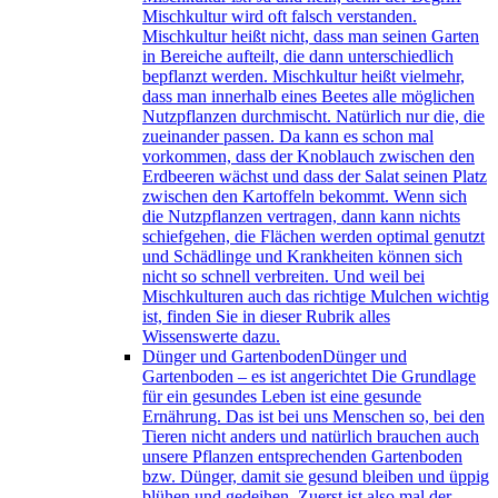
Mischkultur wird oft falsch verstanden.
Mischkultur heißt nicht, dass man seinen Garten
in Bereiche aufteilt, die dann unterschiedlich
bepflanzt werden. Mischkultur heißt vielmehr,
dass man innerhalb eines Beetes alle möglichen
Nutzpflanzen durchmischt. Natürlich nur die, die
zueinander passen. Da kann es schon mal
vorkommen, dass der Knoblauch zwischen den
Erdbeeren wächst und dass der Salat seinen Platz
zwischen den Kartoffeln bekommt. Wenn sich
die Nutzpflanzen vertragen, dann kann nichts
schiefgehen, die Flächen werden optimal genutzt
und Schädlinge und Krankheiten können sich
nicht so schnell verbreiten. Und weil bei
Mischkulturen auch das richtige Mulchen wichtig
ist, finden Sie in dieser Rubrik alles
Wissenswerte dazu.
Dünger und Gartenboden
Dünger und
Gartenboden – es ist angerichtet Die Grundlage
für ein gesundes Leben ist eine gesunde
Ernährung. Das ist bei uns Menschen so, bei den
Tieren nicht anders und natürlich brauchen auch
unsere Pflanzen entsprechenden Gartenboden
bzw. Dünger, damit sie gesund bleiben und üppig
blühen und gedeihen. Zuerst ist also mal der