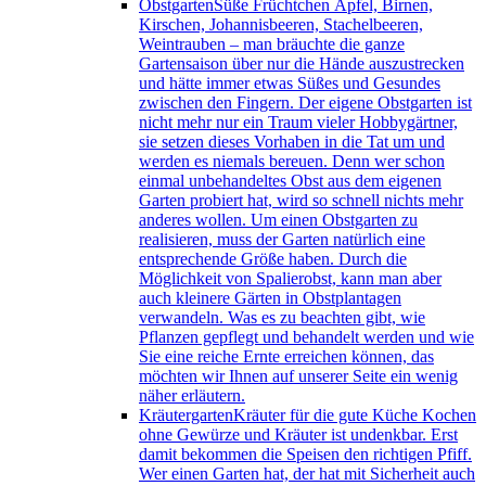
Obstgarten
Süße Früchtchen Äpfel, Birnen,
Kirschen, Johannisbeeren, Stachelbeeren,
Weintrauben – man bräuchte die ganze
Gartensaison über nur die Hände auszustrecken
und hätte immer etwas Süßes und Gesundes
zwischen den Fingern. Der eigene Obstgarten ist
nicht mehr nur ein Traum vieler Hobbygärtner,
sie setzen dieses Vorhaben in die Tat um und
werden es niemals bereuen. Denn wer schon
einmal unbehandeltes Obst aus dem eigenen
Garten probiert hat, wird so schnell nichts mehr
anderes wollen. Um einen Obstgarten zu
realisieren, muss der Garten natürlich eine
entsprechende Größe haben. Durch die
Möglichkeit von Spalierobst, kann man aber
auch kleinere Gärten in Obstplantagen
verwandeln. Was es zu beachten gibt, wie
Pflanzen gepflegt und behandelt werden und wie
Sie eine reiche Ernte erreichen können, das
möchten wir Ihnen auf unserer Seite ein wenig
näher erläutern.
Kräutergarten
Kräuter für die gute Küche Kochen
ohne Gewürze und Kräuter ist undenkbar. Erst
damit bekommen die Speisen den richtigen Pfiff.
Wer einen Garten hat, der hat mit Sicherheit auch