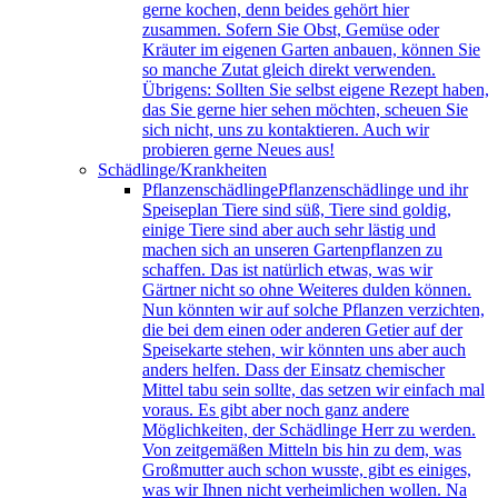
gerne kochen, denn beides gehört hier
zusammen. Sofern Sie Obst, Gemüse oder
Kräuter im eigenen Garten anbauen, können Sie
so manche Zutat gleich direkt verwenden.
Übrigens: Sollten Sie selbst eigene Rezept haben,
das Sie gerne hier sehen möchten, scheuen Sie
sich nicht, uns zu kontaktieren. Auch wir
probieren gerne Neues aus!
Schädlinge/Krankheiten
Pflanzenschädlinge
Pflanzenschädlinge und ihr
Speiseplan Tiere sind süß, Tiere sind goldig,
einige Tiere sind aber auch sehr lästig und
machen sich an unseren Gartenpflanzen zu
schaffen. Das ist natürlich etwas, was wir
Gärtner nicht so ohne Weiteres dulden können.
Nun könnten wir auf solche Pflanzen verzichten,
die bei dem einen oder anderen Getier auf der
Speisekarte stehen, wir könnten uns aber auch
anders helfen. Dass der Einsatz chemischer
Mittel tabu sein sollte, das setzen wir einfach mal
voraus. Es gibt aber noch ganz andere
Möglichkeiten, der Schädlinge Herr zu werden.
Von zeitgemäßen Mitteln bis hin zu dem, was
Großmutter auch schon wusste, gibt es einiges,
was wir Ihnen nicht verheimlichen wollen. Na