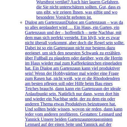
Wurstbrot vertilgt? Auch hier lauern Gefahren,
die Sie nicht unterschätzen sollten. Gut, dass es
uns gibt, wir zeigen Ihnen, was giftig und wo
besondere Vorsicht geboten ist.
Dialog am Gartenzaun
Dialog am Gartenzaun – was da
so alles geplaudert wird … Ein Haus, ein Garten, ein
Gartenzaun und der – hoffentlich – nette Nachbar, mit
dem man sich perfekt versteht. Ein Idyll, wie es zwar
nicht überall vorkommt, aber doch die Regel sein sollte.
Dabei ist so ein Gartenzaun nicht nur bestens dazu
geeignet, um sich den neuesten Schwank zu erzählen,
über Fußball zu plaudern oder darüber, wen die Herrin
im Haus wieder mal zum Kaffeekränzchen eingeladen
hat. Ein Dialog am Gartenzaun kann viel produktiver
sein! Wenn der Hobbygärtner mal wieder eine Frage
zum Rasen hat, nicht weiß, wie er die Rhododendren
am besten pflegen soll oder Hilfe beim Bau eines
Teiches braucht, dann kann ein Gartenzaun der ideale
Anlaufpunkt sein. Natürlich nur dann, wenn dort hin
und wieder ein Nachbar steht, der zu dem ein oder
anderen Thema etwas Produktives beizutragen hat.
Und sollten beide wissen, wovon sie reden, dann kann
jeder vom anderen profitieren. Gestatten: Lennard und
Yannick Unsere beiden Gartenzaunprotagonisten
Lennard auf der einen Seite und Yannick auf der