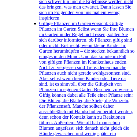
sich schwer tun und die Ergebnisse werden nicht
das bringen, was man erwartet. Dann lassen Sie
sich im Folgenden von uns mal ein wenig
inspirieren.
Giftige Pflanzen im Garten
Vorsicht: Giftige
Pflanzen im Garten Selbst wenn Sie Ihre Blumen
im Garten in der Regel nicht essen, sollten Sie
sich darüber informieren, ob Pflanzen giftig sind
oder nicht. Erst recht, wenn kleine Kinder Im
Garten herumhüpfen – die stecken bekanntlich so
einiges in den Mund. Und das könnte im Fall
von giftigen Pflanzen im Krankenhaus enden.
Nicht zu vergessen sind Tiere, denen manche
Pflanzen auch nicht gerade wohlgesonnen sind.
Aber selbst wenn keine Kinder oder Tiere da
sind, ist es sinnvoll, über die Giftigkeit von
Pflanzen im eigenen Garten Bescheid zu wissen.
Giftig können dabei alle Teile einer Pflanze sein:
Die Blüten, die Blätter, die Stiele, die Wurzeln,
der Pflanzensaft. Manche sollten daher
ausschließlich mit Handschuhen berührt werden,
denn schon der Kontakt kann zu Reaktionen
führen. Außerdem: Wie oft hat man schon
Blumen angefasst, sich danach nicht gleich die
Hände gewaschen und wenig später ein