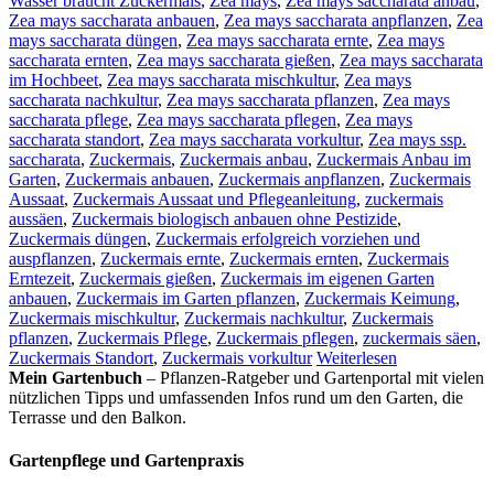
Wasser braucht Zuckermais
,
Zea mays
,
Zea mays saccharata anbau
,
Zea mays saccharata anbauen
,
Zea mays saccharata anpflanzen
,
Zea
mays saccharata düngen
,
Zea mays saccharata ernte
,
Zea mays
saccharata ernten
,
Zea mays saccharata gießen
,
Zea mays saccharata
im Hochbeet
,
Zea mays saccharata mischkultur
,
Zea mays
saccharata nachkultur
,
Zea mays saccharata pflanzen
,
Zea mays
saccharata pflege
,
Zea mays saccharata pflegen
,
Zea mays
saccharata standort
,
Zea mays saccharata vorkultur
,
Zea mays ssp.
saccharata
,
Zuckermais
,
Zuckermais anbau
,
Zuckermais Anbau im
Garten
,
Zuckermais anbauen
,
Zuckermais anpflanzen
,
Zuckermais
Aussaat
,
Zuckermais Aussaat und Pflegeanleitung
,
zuckermais
aussäen
,
Zuckermais biologisch anbauen ohne Pestizide
,
Zuckermais düngen
,
Zuckermais erfolgreich vorziehen und
auspflanzen
,
Zuckermais ernte
,
Zuckermais ernten
,
Zuckermais
Erntezeit
,
Zuckermais gießen
,
Zuckermais im eigenen Garten
anbauen
,
Zuckermais im Garten pflanzen
,
Zuckermais Keimung
,
Zuckermais mischkultur
,
Zuckermais nachkultur
,
Zuckermais
pflanzen
,
Zuckermais Pflege
,
Zuckermais pflegen
,
zuckermais säen
,
Zuckermais Standort
,
Zuckermais vorkultur
Weiterlesen
Mein Gartenbuch
– Pflanzen-Ratgeber und Gartenportal mit vielen
nützlichen Tipps und umfassenden Infos rund um den Garten, die
Terrasse und den Balkon.
Gartenpflege und Gartenpraxis