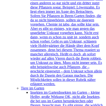
einen anderen so gar nicht und ein dritter nutzt
diese Pflanzen sogar. Beispiel: Löwenzahn. Es
liegt eben immer im Auge des Betrachters.
Sofern Sie Pflanzen in Ihrem Garten finden, die
da so nicht hingehören, sollten sie dagegen
vorgehen. Chemie ist tabu, das sollte klar sein.
Aber es gibt so einiges, wie man gegen das
ungeliebte Unkraut vorgehen kann. Nicht erst
dann, wenn es schon zu spät ist, sondern auch
schon vorher. Geht es um Unkraut, schlagen
viele Hobbygärtner die Hände über dem Kopf
zusammen, denn bei diesem Thema reagiert so
mancher allergisch. Heißt es doch, ab sofort
wieder auf allen Vieren durch die Beete robben,
um Unkraut zu jäten. Muss nicht immer sein. Es
gibt beispielsweise auch Pflanzen, die –
geschickt eingesetzt – dem Unkraut schon allein
durch ihr Dasein den Garaus machen. Die
Möglichkeiten sollen in dieser Rubrik näher
erläutert werden.
Tiere im Garten
Insekten im Garten
Insekten im Garten – kleine
Helfer, große Wirkung OK, nicht alle Insekten,
die bei uns im Garten herumkriechen oder
fliegen, braucht man. Es gibt einige, die wirklich