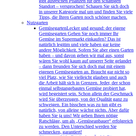
gibt ausreichen Pflanzen für den schattigen
Standort – versprochen! Schauen Sie sich doch
in unserer Kategorie mal um und finden Sie viele
Tipps, die Ihren Garten noch schöner machen.
Nutzgarten
Gemüsegarten
Lecker und gesund: der eigene
Gemüsegarten Gehen Sie noch immer Ihr
Gemüse im Supermarkt einkaufen? Das ist
natürlich legitim und viele haben gar keine
andere Möglichkeit. Sofern Sie aber einen Garten
haben – und davon gehen wir mal aus, sonst
wären Sie wohl kaum auf unserer Seite gelandet
– dann freunden Sie sich doch mal mit einem
eigenen Gemüsegarten an. Braucht gar nicht so
viel Platz, wie Sie vielleicht glauben und auch
die Arbeit hält sich in Grenzen. Jeder, der schon
einmal selbstangebautes Gemüse probiert hat,
wird begeistert sein. Schon allein der Geschmack
wird Sie überzeugen, von der Qualität ganz zu
schweigen. Ein bisschen was zu tun gibt es
natürlich, von alleine wächst nichts. Aber dafür
haben Sie ja uns! Wir geben Ihnen nötige
Ratschläge, um als „Gemüseanbauer“ erfolgreich
zu werden. Den Unterschied werden Sie
schmecken, garantiert!