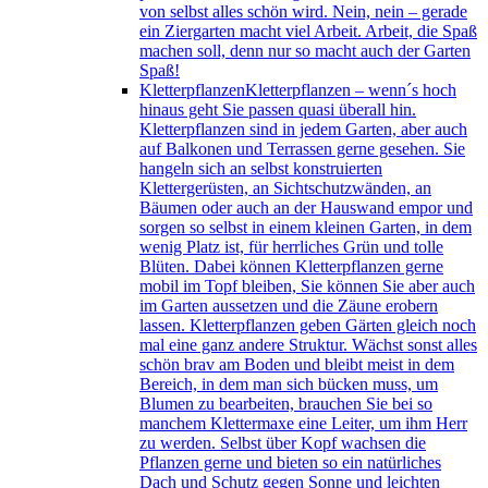
von selbst alles schön wird. Nein, nein – gerade
ein Ziergarten macht viel Arbeit. Arbeit, die Spaß
machen soll, denn nur so macht auch der Garten
Spaß!
Kletterpflanzen
Kletterpflanzen – wenn´s hoch
hinaus geht Sie passen quasi überall hin.
Kletterpflanzen sind in jedem Garten, aber auch
auf Balkonen und Terrassen gerne gesehen. Sie
hangeln sich an selbst konstruierten
Klettergerüsten, an Sichtschutzwänden, an
Bäumen oder auch an der Hauswand empor und
sorgen so selbst in einem kleinen Garten, in dem
wenig Platz ist, für herrliches Grün und tolle
Blüten. Dabei können Kletterpflanzen gerne
mobil im Topf bleiben, Sie können Sie aber auch
im Garten aussetzen und die Zäune erobern
lassen. Kletterpflanzen geben Gärten gleich noch
mal eine ganz andere Struktur. Wächst sonst alles
schön brav am Boden und bleibt meist in dem
Bereich, in dem man sich bücken muss, um
Blumen zu bearbeiten, brauchen Sie bei so
manchem Klettermaxe eine Leiter, um ihm Herr
zu werden. Selbst über Kopf wachsen die
Pflanzen gerne und bieten so ein natürliches
Dach und Schutz gegen Sonne und leichten