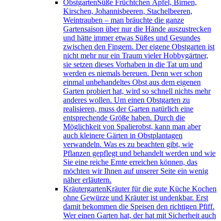
Obstgarten
Süße Früchtchen Äpfel, Birnen,
Kirschen, Johannisbeeren, Stachelbeeren,
Weintrauben – man bräuchte die ganze
Gartensaison über nur die Hände auszustrecken
und hätte immer etwas Süßes und Gesundes
zwischen den Fingern. Der eigene Obstgarten ist
nicht mehr nur ein Traum vieler Hobbygärtner,
sie setzen dieses Vorhaben in die Tat um und
werden es niemals bereuen. Denn wer schon
einmal unbehandeltes Obst aus dem eigenen
Garten probiert hat, wird so schnell nichts mehr
anderes wollen. Um einen Obstgarten zu
realisieren, muss der Garten natürlich eine
entsprechende Größe haben. Durch die
Möglichkeit von Spalierobst, kann man aber
auch kleinere Gärten in Obstplantagen
verwandeln. Was es zu beachten gibt, wie
Pflanzen gepflegt und behandelt werden und wie
Sie eine reiche Ernte erreichen können, das
möchten wir Ihnen auf unserer Seite ein wenig
näher erläutern.
Kräutergarten
Kräuter für die gute Küche Kochen
ohne Gewürze und Kräuter ist undenkbar. Erst
damit bekommen die Speisen den richtigen Pfiff.
Wer einen Garten hat, der hat mit Sicherheit auch