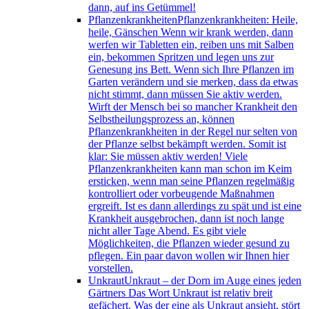
dann, auf ins Getümmel!
Pflanzenkrankheiten
Pflanzenkrankheiten: Heile,
heile, Gänschen Wenn wir krank werden, dann
werfen wir Tabletten ein, reiben uns mit Salben
ein, bekommen Spritzen und legen uns zur
Genesung ins Bett. Wenn sich Ihre Pflanzen im
Garten verändern und sie merken, dass da etwas
nicht stimmt, dann müssen Sie aktiv werden.
Wirft der Mensch bei so mancher Krankheit den
Selbstheilungsprozess an, können
Pflanzenkrankheiten in der Regel nur selten von
der Pflanze selbst bekämpft werden. Somit ist
klar: Sie müssen aktiv werden! Viele
Pflanzenkrankheiten kann man schon im Keim
ersticken, wenn man seine Pflanzen regelmäßig
kontrolliert oder vorbeugende Maßnahmen
ergreift. Ist es dann allerdings zu spät und ist eine
Krankheit ausgebrochen, dann ist noch lange
nicht aller Tage Abend. Es gibt viele
Möglichkeiten, die Pflanzen wieder gesund zu
pflegen. Ein paar davon wollen wir Ihnen hier
vorstellen.
Unkraut
Unkraut – der Dorn im Auge eines jeden
Gärtners Das Wort Unkraut ist relativ breit
gefächert. Was der eine als Unkraut ansieht, stört