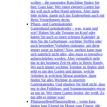
wollen – die passenden Ratschläge finden Sie
hier. Ganz klar: Wer einen eigenen Garten hat,
der will auch selbst Hand anlegen. Aber dann
bitte richtig, damit sich das Endergebnis auch mit
Ihren Vorstellungen deckt.
Pflanz- und Gartenkalender,
Gartentipps
Gartenkalender – was, wann und
wie? Haben Sie alle Termine im Kopf oder
haben Sie auch so einen schönen Kalender, in
dem Sie die Geburtstage, wichtige Treffen oder
auch besondere Vorhaben eintragen, um diese
immer parat zu haben? Naja, merken kann man
sich natürlich nicht alles, also muss es irgendwo
aufgeschrieben werden. Aber vermutlich steht
das in der heutigen Zeit eh alles in Ihrem Handy.
Wo auch immer wichtige Termine zu finden sind,
geht es um den Garten und darum, welche
Arbeiten in welchem Monat anstehen, dann
finden Sie alles Wichtige in unserem
Gartenkalender. Und glauben Sie bloß nicht, dass
nur in den Frühlings- und Sommermonaten etwas
zu tun ist. Wer einen Garten besitzt, der weiß: Zu
tun gibt es immer was!
Pflanzenpflege
Pflanzenpflege – vorne kurz,
hinten lang Einmal im Monat zum Friseur, alle