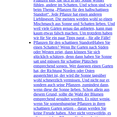
Pflanzen gibt, die sich in der Sonne wohler
fühlen, andere im Schatten. Und schon sind wir
beim Thema „Pflanzen für den halbschattigen
Standort“. Jede Pflanze hat einen anderen
Lieblingsort. Die meisten werden wohl so einen
Mischmasch aus Sonne und Schatten lieben. Und
weil viele Gärten genau das anbieten, kann man
kaum etwas falsch machen. Um trotzdem haben
wir für Sie ein paar Tipps parat – für alle Fälle!
Pflanzen für den schattigen Standort
Haben Sie
einen Schatten? Wenn Ihr Garten nach Süden
oder Westen zeigt, dann können Sie sich
glücklich schätzen, denn dann haben Sie Sonne
satt und müssen für schattige Plätzchen
entsprechend sorgen. Wer dagegen einen Garten
hat, der Richtung Norden oder Osten
ausgerichtet ist, der wird die Sonne tagsüber
wohl schmerzlich vermissen. Und nicht nur er,
sondern auch seine Pflanzen, zumindest dann,
wenn diese die Sonne lieben. Schon allein aus
diesem Grund, sollte die Wahl der Blumen
entsprechend gestaltet werden. Es nützt wenig,
wenn Sie sonnenhungrige Pflanzen in ihren
schattigen Garten setzen – daran werden Sie
keine Freude haben. Aber nicht verzweifeln, es