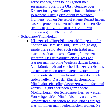
gerne kochen, denn beides gehört hier
zusammen. Sofern Sie Obst, Gemüse oder
Kräuter im eigenen Garten anbauen, können Sie
so manche Zutat gleich direkt verwenden.
Übrigens: Sollten Sie selbst eigene Rezept haben,
das Sie gerne hier sehen möchten, scheuen Sie
sich nicht, uns zu kontaktieren. Auch wir
probieren gerne Neues aus!
Schädlinge/Krankheiten
Pflanzenschädlinge
Pflanzenschädlinge und ihr
Speiseplan Tiere sind süß, Tiere sind goldig,
einige Tiere sind aber auch sehr lästig und
machen sich an unseren Gartenpflanzen zu
schaffen. Das ist natürlich etwas, was wir
Gärtner nicht so ohne Weiteres dulden können.
Nun könnten wir auf solche Pflanzen verzichten,
die bei dem einen oder anderen Getier auf der
Speisekarte stehen, wir könnten uns aber auch
anders helfen. Dass der Einsatz chemischer
Mittel tabu sein sollte, das setzen wir einfach mal
voraus. Es gibt aber noch ganz andere
Möglichkeiten, der Schädlinge Herr zu werden.
Von zeitgemäßen Mitteln bis hin zu dem, was
Großmutter auch schon wusste, gibt es einiges,
was wir Ihnen nicht verheimlichen wollen. Na