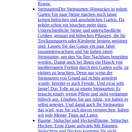
Regen.
Steingarten
Der Steingarten: Hingucker in jedem
Garten Ein paar Steine machen noch lange
keinen hübschen und ansehnlichen Garten. Da
gehört schon ein bisschen mehr dazu.
Unterschiedliche Steine und unterschiedliche
Größen, gepaart mit hübschen Pflanzen, die für
Trockenmauern oder Kiesbeete bestens geeignet
sind. Lassen Sie das Ganze ein paar Jahre
zusammenwachsen und Sie haben einen
Steingarten, um den Sie Ihre Nachbarn beneiden
werden. Damit auch bei Ihnen ein Hauch von
mediterranem Feeling durch den Garten weht, ist
einiges zu beachten. Denn nur wenn der
Steingarten von Grund auf richtig angelegt
wurde, bereitet er auch Freude. Und zwar sehr
lange! Das Tolle an so einem Steingarten: Er
braucht relativ wenig Pflege und sieht verdammt
hübsch aus. Glauben Sie uns ruhig, wir haben es
selbst getestet. Und damit auch Ihr Steingarten
das wird, was Sie sich davon versprechen, haben
wir jede Menge Tipps auf Lager.
Baume, Sträucher und Hecken
Bäume, Sträucher,
Hecken: Erste Etage aufwärts Mit Bäumen,
Sträuchern und Hecken kommen Sie nicht