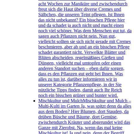
acht Wochen zur Maniküre und zwischendurch
freut sich die Haut über diverse Cremes und
Sälbchen, die unseren Teint pflegen. Ist Ihnen
das nicht unbekannt? Ein bisschen Pflege hier
und da schadet ja auch nicht und macht einen
noch viel schöner. Was dem Menschen gut tut, da
sagen auch Pflanzen nicht nein. Nun gut,
vielleicht sollten sie sich nicht gerade mit Cremes
beschmieren, aber ab und an ein bisschen Pflege
schadet garantiert nicht. Verwelkte Blätter und
Blüten abscheiden, regelmäßiges Gießen und
Düngen, vielleicht mal umtopfen oder einen
anderen Standort suchen – eben dafür sorgen,
dass es den Pflanzen gut geht bei Ihnen. Was
alles zu tun ist, darüber informieren wir in
unserer Kategorie Pflanzenpflege, in der Sie
nützliche Tipps finden, damit auch Ihr Reich
noch ein bisschen grüner und bunter wird.
Mischkultur und Mulch
Mischkultur und Mulch –
Multi-Kulti im Garten Ja, was spitzt denn da alles
aus dem Boden? Hier Blumen, dort Stauden, da
drüben Büsche und Bäume, dort Gemüse,
zwischendurch Kräuter und abgerundet wird das
Ganze mit Zierobst. Na, wenn das mal keine
Mischkultur ist! Ja und nein, denn der Begriff