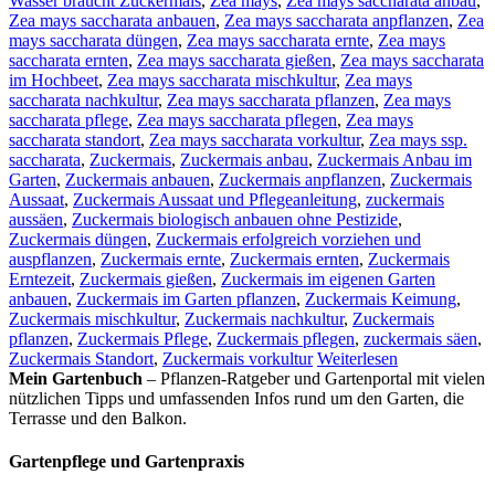
Wasser braucht Zuckermais
,
Zea mays
,
Zea mays saccharata anbau
,
Zea mays saccharata anbauen
,
Zea mays saccharata anpflanzen
,
Zea
mays saccharata düngen
,
Zea mays saccharata ernte
,
Zea mays
saccharata ernten
,
Zea mays saccharata gießen
,
Zea mays saccharata
im Hochbeet
,
Zea mays saccharata mischkultur
,
Zea mays
saccharata nachkultur
,
Zea mays saccharata pflanzen
,
Zea mays
saccharata pflege
,
Zea mays saccharata pflegen
,
Zea mays
saccharata standort
,
Zea mays saccharata vorkultur
,
Zea mays ssp.
saccharata
,
Zuckermais
,
Zuckermais anbau
,
Zuckermais Anbau im
Garten
,
Zuckermais anbauen
,
Zuckermais anpflanzen
,
Zuckermais
Aussaat
,
Zuckermais Aussaat und Pflegeanleitung
,
zuckermais
aussäen
,
Zuckermais biologisch anbauen ohne Pestizide
,
Zuckermais düngen
,
Zuckermais erfolgreich vorziehen und
auspflanzen
,
Zuckermais ernte
,
Zuckermais ernten
,
Zuckermais
Erntezeit
,
Zuckermais gießen
,
Zuckermais im eigenen Garten
anbauen
,
Zuckermais im Garten pflanzen
,
Zuckermais Keimung
,
Zuckermais mischkultur
,
Zuckermais nachkultur
,
Zuckermais
pflanzen
,
Zuckermais Pflege
,
Zuckermais pflegen
,
zuckermais säen
,
Zuckermais Standort
,
Zuckermais vorkultur
Weiterlesen
Mein Gartenbuch
– Pflanzen-Ratgeber und Gartenportal mit vielen
nützlichen Tipps und umfassenden Infos rund um den Garten, die
Terrasse und den Balkon.
Gartenpflege und Gartenpraxis