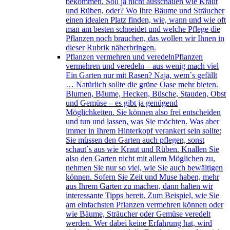
bekommen. Soll ja nicht ausschauen wie Kraut
und Rüben, oder? Wo Ihre Bäume und Sträucher
einen idealen Platz finden, wie, wann und wie oft
man am besten schneidet und welche Pflege die
Pflanzen noch brauchen, das wollen wir Ihnen in
dieser Rubrik näherbringen.
Pflanzen vermehren und veredeln
Pflanzen
vermehren und veredeln – aus wenig mach viel
Ein Garten nur mit Rasen? Naja, wem´s gefällt
… Natürlich sollte die grüne Oase mehr bieten.
Blumen, Bäume, Hecken, Büsche, Stauden, Obst
und Gemüse – es gibt ja genügend
Möglichkeiten. Sie können also frei entscheiden
und tun und lassen, was Sie möchten. Was aber
immer in Ihrem Hinterkopf verankert sein sollte:
Sie müssen den Garten auch pflegen, sonst
schaut´s aus wie Kraut und Rüben. Knallen Sie
also den Garten nicht mit allem Möglichen zu,
nehmen Sie nur so viel, wie Sie auch bewältigen
können. Sofern Sie Zeit und Muse haben, mehr
aus Ihrem Garten zu machen, dann halten wir
interessante Tipps bereit. Zum Beispiel, wie Sie
am einfachsten Pflanzen vermehren können oder
wie Bäume, Sträucher oder Gemüse veredelt
werden. Wer dabei keine Erfahrung hat, wird