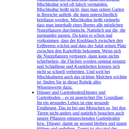
Mischkultur wird oft falsch verstanden.
Mischkultur heißt nicht, dass man seinen Garten
in Bereiche aufteilt, die dann unterschiedlich
bepflanzt werden. Mischkultur heißt vielmehr,
dass man innerhalb eines Beetes alle möglichen
Nutzpflanzen durchmischt. Natürlich nur die, die
zueinander passen. Da kann es schon mal
vorkommen, dass der Knoblauch zwischen den
Erdbeeren wächst und dass der Salat seinen Platz
zwischen den Kartoffeln bekommt. Wenn sich
die Nutzpflanzen vertragen, dann kann nichts
schiefgehen, die Flächen werden optimal genutzt
und Schädlinge und Krankheiten können sich
nicht so schnell verbreiten. Und weil bei
Mischkulturen auch das richtige Mulchen wichtig
ist, finden Sie in dieser Rubrik alles
Wissenswerte dazu.
Dünger und Gartenboden
Dünger und
Gartenboden – es ist angerichtet Die Grundlage
für ein gesundes Leben ist eine gesunde
Ernährung. Das ist bei uns Menschen so, bei den
Tieren nicht anders und natürlich brauchen auch
unsere Pflanzen entsprechenden Gartenboden
bzw. Dünger, damit sie gesund bleiben und üppig
blühen und gedeihen. Zuerst ist also mal der