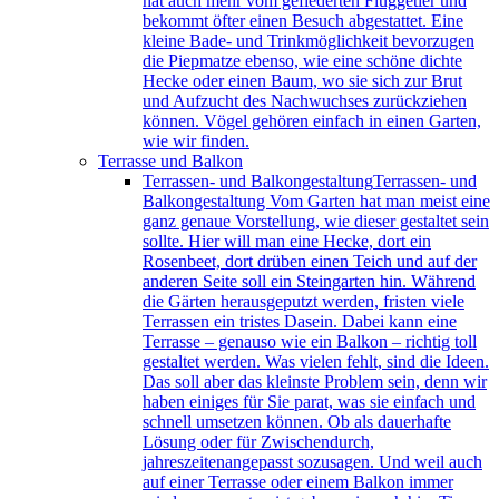
hat auch mehr vom gefiederten Fluggetier und
bekommt öfter einen Besuch abgestattet. Eine
kleine Bade- und Trinkmöglichkeit bevorzugen
die Piepmatze ebenso, wie eine schöne dichte
Hecke oder einen Baum, wo sie sich zur Brut
und Aufzucht des Nachwuchses zurückziehen
können. Vögel gehören einfach in einen Garten,
wie wir finden.
Terrasse und Balkon
Terrassen- und Balkongestaltung
Terrassen- und
Balkongestaltung Vom Garten hat man meist eine
ganz genaue Vorstellung, wie dieser gestaltet sein
sollte. Hier will man eine Hecke, dort ein
Rosenbeet, dort drüben einen Teich und auf der
anderen Seite soll ein Steingarten hin. Während
die Gärten herausgeputzt werden, fristen viele
Terrassen ein tristes Dasein. Dabei kann eine
Terrasse – genauso wie ein Balkon – richtig toll
gestaltet werden. Was vielen fehlt, sind die Ideen.
Das soll aber das kleinste Problem sein, denn wir
haben einiges für Sie parat, was sie einfach und
schnell umsetzen können. Ob als dauerhafte
Lösung oder für Zwischendurch,
jahreszeitenangepasst sozusagen. Und weil auch
auf einer Terrasse oder einem Balkon immer