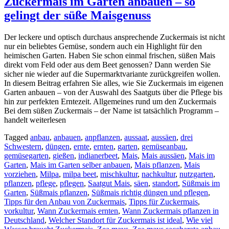
Zuckermais im Garten anbauen – so
gelingt der süße Maisgenuss
Der leckere und optisch durchaus ansprechende Zuckermais ist nicht
nur ein beliebtes Gemüse, sondern auch ein Highlight für den
heimischen Garten. Haben Sie schon einmal frischen, süßen Mais
direkt vom Feld oder aus dem Beet genossen? Dann werden Sie
sicher nie wieder auf die Supermarktvariante zurückgreifen wollen.
In diesem Beitrag erfahren Sie alles, wie Sie Zuckermais im eigenen
Garten anbauen – von der Auswahl des Saatguts über die Pflege bis
hin zur perfekten Erntezeit. Allgemeines rund um den Zuckermais
Bei dem süßen Zuckermais – der Name ist tatsächlich Programm –
handelt weiterlesen
Tagged
anbau
,
anbauen
,
anpflanzen
,
aussaat
,
aussäen
,
drei
Schwestern
,
düngen
,
ernte
,
ernten
,
garten
,
gemüseanbau
,
gemüsegarten
,
gießen
,
indianerbeet
,
Mais
,
Mais aussäen
,
Mais im
Garten
,
Mais im Garten selber anbauen
,
Mais pflanzen
,
Mais
vorziehen
,
Milpa
,
milpa beet
,
mischkultur
,
nachkultur
,
nutzgarten
,
pflanzen
,
pflege
,
pflegen
,
Saatgut Mais
,
säen
,
standort
,
Süßmais im
Garten
,
Süßmais pflanzen
,
Süßmais richtig düngen und pflegen
,
Tipps für den Anbau von Zuckermais
,
Tipps für Zuckermais
,
vorkultur
,
Wann Zuckermais ernten
,
Wann Zuckermais pflanzen in
Deutschland
,
Welcher Standort für Zuckermais ist ideal
,
Wie viel