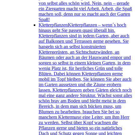
von selbst alles schön wird. Nein, nein – gerade
ein Ziergarten macht viel Arbeit. Arbeit, die Spaß
machen soll, denn nur so macht auch der Garten
Spaß!
Kletterpflanzen
Kletterpflanzen – wenn´s hoch
hinaus geht Sie passen quasi überall hin.
Kletterpflanzen sind in jedem Garten, aber auch
auf Balkonen und Terrassen gerne gesehen. Sie
hangeln sich an selbst konstruierten
Klettergerüsten, an Sichtschutzwänden, an
Bäumen oder auch an der Hauswand empor und
sorgen so selbst in einem kleinen Garten, in dem
wenig Platz ist, für herrliches Grün und tolle
Blüten. Dabei können Kletterpflanzen gerne
mobil im Topf bleiben, Sie können Sie aber auch
im Garten aussetzen und die Zäune erobern
lassen. Kletterpflanzen geben Gärten gleich noch
mal eine ganz andere Struktur. Wächst sonst alles
schön brav am Boden und bleibt meist in dem
Bereich, in dem man sich bücken muss, um
Blumen zu bearbeiten, brauchen Sie bei so
manchem Klettermaxe eine Leiter, um ihm Herr
zu werden. Selbst über Kopf wachsen die
Pflanzen gerne und bieten so ein natürliches
Dach und Schutz gegen Sonne und leichten