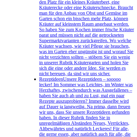
den Platz für ein kleines Kräuterbeet, eine
Kräuterecke oder eine Kräuterschnecke. Braucht
man für den Anbau von Obst und Gemüse im
Garten schon ein bisschen mehr Platz, können
Kräuter auf kleinstem Raum angebaut werden.
So haben Sie zum Kochen immer frische Kräuter
parat und müssen nicht auf die getrockneten
Supermarktvarianten zurückgreifen. Wo welche
Kräuter wachsen, wie viel Pflege sie brauchen,
was im Garten eher ungünstig ist und worauf Sie
nicht verzichten sollten – stöbern Sie ein wenig
in unserer Rubrik Kräutergarten und holen Sie
sich die eine oder andere Idee. Sie werden es
nicht bereuen, da sind wir uns sicher.
Rezeptideen
Unsere Rezeptideen – sooooo
lecker! Im Sommer was Leichtes, im Winter was
Herzhaftes, zwischendurch was Ausgefallenes –
haben Sie auch ab und zu Lust, mal ein paar
Rezepte auszuprobieren? Immer dasselbe wird
auf Dauer ja langweilig. Na prima, dann freuen
wir uns, dass Sie unsere Rezeptideen gefunden
haben. In dieser Rubrik finden Sie in
unregelmäßigen Abständen Neues, Verrücktes,
Altbewährtes und natürlich Leckeres! Für alle,
die gerne essen, aber natürlich auch für alle, die