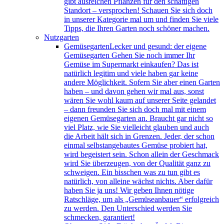
gibt ausreichen Pflanzen für den schattigen
Standort – versprochen! Schauen Sie sich doch
in unserer Kategorie mal um und finden Sie viele
Tipps, die Ihren Garten noch schöner machen.
Nutzgarten
Gemüsegarten
Lecker und gesund: der eigene
Gemüsegarten Gehen Sie noch immer Ihr
Gemüse im Supermarkt einkaufen? Das ist
natürlich legitim und viele haben gar keine
andere Möglichkeit. Sofern Sie aber einen Garten
haben – und davon gehen wir mal aus, sonst
wären Sie wohl kaum auf unserer Seite gelandet
– dann freunden Sie sich doch mal mit einem
eigenen Gemüsegarten an. Braucht gar nicht so
viel Platz, wie Sie vielleicht glauben und auch
die Arbeit hält sich in Grenzen. Jeder, der schon
einmal selbstangebautes Gemüse probiert hat,
wird begeistert sein. Schon allein der Geschmack
wird Sie überzeugen, von der Qualität ganz zu
schweigen. Ein bisschen was zu tun gibt es
natürlich, von alleine wächst nichts. Aber dafür
haben Sie ja uns! Wir geben Ihnen nötige
Ratschläge, um als „Gemüseanbauer“ erfolgreich
zu werden. Den Unterschied werden Sie
schmecken, garantiert!