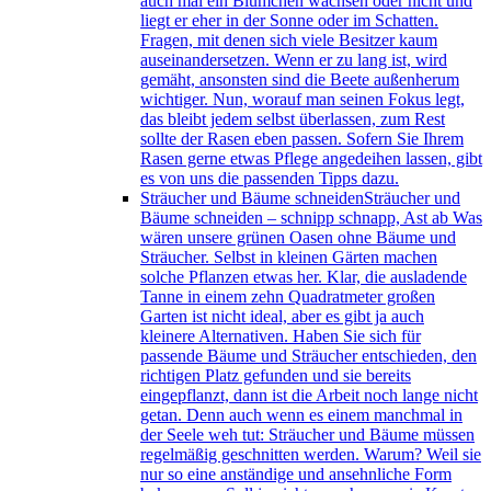
auch mal ein Blümchen wachsen oder nicht und
liegt er eher in der Sonne oder im Schatten.
Fragen, mit denen sich viele Besitzer kaum
auseinandersetzen. Wenn er zu lang ist, wird
gemäht, ansonsten sind die Beete außenherum
wichtiger. Nun, worauf man seinen Fokus legt,
das bleibt jedem selbst überlassen, zum Rest
sollte der Rasen eben passen. Sofern Sie Ihrem
Rasen gerne etwas Pflege angedeihen lassen, gibt
es von uns die passenden Tipps dazu.
Sträucher und Bäume schneiden
Sträucher und
Bäume schneiden – schnipp schnapp, Ast ab Was
wären unsere grünen Oasen ohne Bäume und
Sträucher. Selbst in kleinen Gärten machen
solche Pflanzen etwas her. Klar, die ausladende
Tanne in einem zehn Quadratmeter großen
Garten ist nicht ideal, aber es gibt ja auch
kleinere Alternativen. Haben Sie sich für
passende Bäume und Sträucher entschieden, den
richtigen Platz gefunden und sie bereits
eingepflanzt, dann ist die Arbeit noch lange nicht
getan. Denn auch wenn es einem manchmal in
der Seele weh tut: Sträucher und Bäume müssen
regelmäßig geschnitten werden. Warum? Weil sie
nur so eine anständige und ansehnliche Form