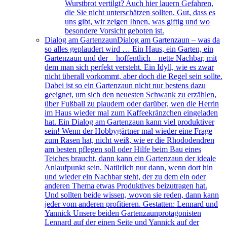
Wurstbrot vertilgt? Auch hier lauern Gefahren,
die Sie nicht unterschätzen sollten. Gut, dass es
uns gibt, wir zeigen Ihnen, was giftig und wo
besondere Vorsicht geboten ist.
Dialog am Gartenzaun
Dialog am Gartenzaun – was da
so alles geplaudert wird … Ein Haus, ein Garten, ein
Gartenzaun und der – hoffentlich – nette Nachbar, mit
dem man sich perfekt versteht. Ein Idyll, wie es zwar
nicht überall vorkommt, aber doch die Regel sein sollte.
Dabei ist so ein Gartenzaun nicht nur bestens dazu
geeignet, um sich den neuesten Schwank zu erzählen,
über Fußball zu plaudern oder darüber, wen die Herrin
im Haus wieder mal zum Kaffeekränzchen eingeladen
hat. Ein Dialog am Gartenzaun kann viel produktiver
sein! Wenn der Hobbygärtner mal wieder eine Frage
zum Rasen hat, nicht weiß, wie er die Rhododendren
am besten pflegen soll oder Hilfe beim Bau eines
Teiches braucht, dann kann ein Gartenzaun der ideale
Anlaufpunkt sein. Natürlich nur dann, wenn dort hin
und wieder ein Nachbar steht, der zu dem ein oder
anderen Thema etwas Produktives beizutragen hat.
Und sollten beide wissen, wovon sie reden, dann kann
jeder vom anderen profitieren. Gestatten: Lennard und
Yannick Unsere beiden Gartenzaunprotagonisten
Lennard auf der einen Seite und Yannick auf der