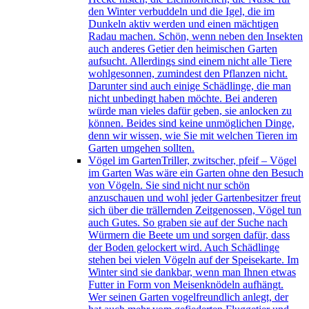
den Winter verbuddeln und die Igel, die im
Dunkeln aktiv werden und einen mächtigen
Radau machen. Schön, wenn neben den Insekten
auch anderes Getier den heimischen Garten
aufsucht. Allerdings sind einem nicht alle Tiere
wohlgesonnen, zumindest den Pflanzen nicht.
Darunter sind auch einige Schädlinge, die man
nicht unbedingt haben möchte. Bei anderen
würde man vieles dafür geben, sie anlocken zu
können. Beides sind keine unmöglichen Dinge,
denn wir wissen, wie Sie mit welchen Tieren im
Garten umgehen sollten.
Vögel im Garten
Triller, zwitscher, pfeif – Vögel
im Garten Was wäre ein Garten ohne den Besuch
von Vögeln. Sie sind nicht nur schön
anzuschauen und wohl jeder Gartenbesitzer freut
sich über die trällernden Zeitgenossen, Vögel tun
auch Gutes. So graben sie auf der Suche nach
Würmern die Beete um und sorgen dafür, dass
der Boden gelockert wird. Auch Schädlinge
stehen bei vielen Vögeln auf der Speisekarte. Im
Winter sind sie dankbar, wenn man Ihnen etwas
Futter in Form von Meisenknödeln aufhängt.
Wer seinen Garten vogelfreundlich anlegt, der