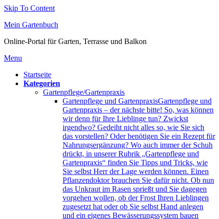
Skip To Content
Mein Gartenbuch
Online-Portal für Garten, Terrasse und Balkon
Menu
Startseite
Kategorien
Gartenpflege/Gartenpraxis
Gartenpflege und Gartenpraxis
Gartenpflege und
Gartenpraxis – der nächste bitte! So, was können
wir denn für Ihre Lieblinge tun? Zwickst
irgendwo? Gedeiht nicht alles so, wie Sie sich
das vorstellen? Oder benötigen Sie ein Rezept für
Nahrungsergänzung? Wo auch immer der Schuh
drückt, in unserer Rubrik „Gartenpflege und
Gartenpraxis“ finden Sie Tipps und Tricks, wie
Sie selbst Herr der Lage werden können. Einen
Pflanzendoktor brauchen Sie dafür nicht. Ob nun
das Unkraut im Rasen sprießt und Sie dagegen
vorgehen wollen, ob der Frost Ihren Lieblingen
zugesetzt hat oder ob Sie selbst Hand anlegen
und ein eigenes Bewässerungssystem bauen