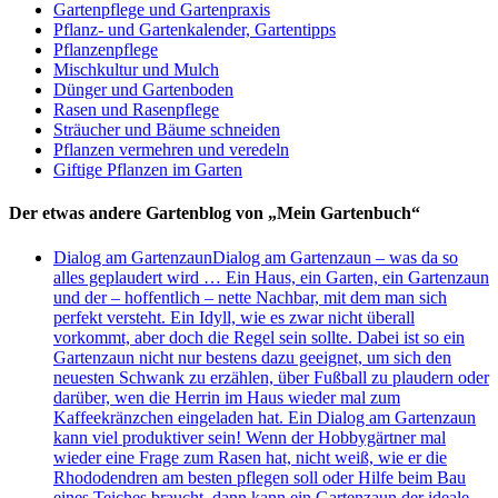
Gartenpflege und Gartenpraxis
Pflanz- und Gartenkalender, Gartentipps
Pflanzenpflege
Mischkultur und Mulch
Dünger und Gartenboden
Rasen und Rasenpflege
Sträucher und Bäume schneiden
Pflanzen vermehren und veredeln
Giftige Pflanzen im Garten
Der etwas andere Gartenblog von „Mein Gartenbuch“
Dialog am Gartenzaun
Dialog am Gartenzaun – was da so
alles geplaudert wird … Ein Haus, ein Garten, ein Gartenzaun
und der – hoffentlich – nette Nachbar, mit dem man sich
perfekt versteht. Ein Idyll, wie es zwar nicht überall
vorkommt, aber doch die Regel sein sollte. Dabei ist so ein
Gartenzaun nicht nur bestens dazu geeignet, um sich den
neuesten Schwank zu erzählen, über Fußball zu plaudern oder
darüber, wen die Herrin im Haus wieder mal zum
Kaffeekränzchen eingeladen hat. Ein Dialog am Gartenzaun
kann viel produktiver sein! Wenn der Hobbygärtner mal
wieder eine Frage zum Rasen hat, nicht weiß, wie er die
Rhododendren am besten pflegen soll oder Hilfe beim Bau
eines Teiches braucht, dann kann ein Gartenzaun der ideale