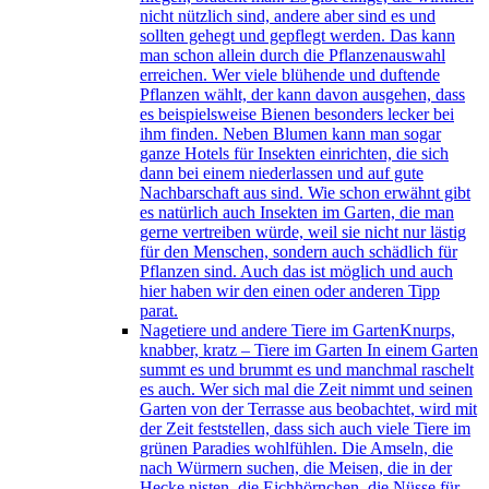
nicht nützlich sind, andere aber sind es und
sollten gehegt und gepflegt werden. Das kann
man schon allein durch die Pflanzenauswahl
erreichen. Wer viele blühende und duftende
Pflanzen wählt, der kann davon ausgehen, dass
es beispielsweise Bienen besonders lecker bei
ihm finden. Neben Blumen kann man sogar
ganze Hotels für Insekten einrichten, die sich
dann bei einem niederlassen und auf gute
Nachbarschaft aus sind. Wie schon erwähnt gibt
es natürlich auch Insekten im Garten, die man
gerne vertreiben würde, weil sie nicht nur lästig
für den Menschen, sondern auch schädlich für
Pflanzen sind. Auch das ist möglich und auch
hier haben wir den einen oder anderen Tipp
parat.
Nagetiere und andere Tiere im Garten
Knurps,
knabber, kratz – Tiere im Garten In einem Garten
summt es und brummt es und manchmal raschelt
es auch. Wer sich mal die Zeit nimmt und seinen
Garten von der Terrasse aus beobachtet, wird mit
der Zeit feststellen, dass sich auch viele Tiere im
grünen Paradies wohlfühlen. Die Amseln, die
nach Würmern suchen, die Meisen, die in der
Hecke nisten, die Eichhörnchen, die Nüsse für