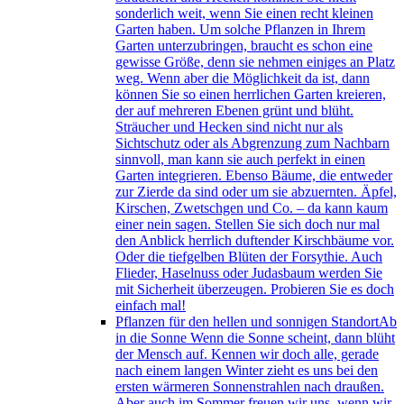
sonderlich weit, wenn Sie einen recht kleinen
Garten haben. Um solche Pflanzen in Ihrem
Garten unterzubringen, braucht es schon eine
gewisse Größe, denn sie nehmen einiges an Platz
weg. Wenn aber die Möglichkeit da ist, dann
können Sie so einen herrlichen Garten kreieren,
der auf mehreren Ebenen grünt und blüht.
Sträucher und Hecken sind nicht nur als
Sichtschutz oder als Abgrenzung zum Nachbarn
sinnvoll, man kann sie auch perfekt in einen
Garten integrieren. Ebenso Bäume, die entweder
zur Zierde da sind oder um sie abzuernten. Äpfel,
Kirschen, Zwetschgen und Co. – da kann kaum
einer nein sagen. Stellen Sie sich doch nur mal
den Anblick herrlich duftender Kirschbäume vor.
Oder die tiefgelben Blüten der Forsythie. Auch
Flieder, Haselnuss oder Judasbaum werden Sie
mit Sicherheit überzeugen. Probieren Sie es doch
einfach mal!
Pflanzen für den hellen und sonnigen Standort
Ab
in die Sonne Wenn die Sonne scheint, dann blüht
der Mensch auf. Kennen wir doch alle, gerade
nach einem langen Winter zieht es uns bei den
ersten wärmeren Sonnenstrahlen nach draußen.
Aber auch im Sommer freuen wir uns, wenn wir