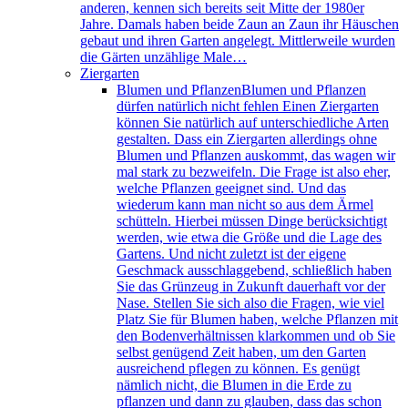
anderen, kennen sich bereits seit Mitte der 1980er
Jahre. Damals haben beide Zaun an Zaun ihr Häuschen
gebaut und ihren Garten angelegt. Mittlerweile wurden
die Gärten unzählige Male…
Ziergarten
Blumen und Pflanzen
Blumen und Pflanzen
dürfen natürlich nicht fehlen Einen Ziergarten
können Sie natürlich auf unterschiedliche Arten
gestalten. Dass ein Ziergarten allerdings ohne
Blumen und Pflanzen auskommt, das wagen wir
mal stark zu bezweifeln. Die Frage ist also eher,
welche Pflanzen geeignet sind. Und das
wiederum kann man nicht so aus dem Ärmel
schütteln. Hierbei müssen Dinge berücksichtigt
werden, wie etwa die Größe und die Lage des
Gartens. Und nicht zuletzt ist der eigene
Geschmack ausschlaggebend, schließlich haben
Sie das Grünzeug in Zukunft dauerhaft vor der
Nase. Stellen Sie sich also die Fragen, wie viel
Platz Sie für Blumen haben, welche Pflanzen mit
den Bodenverhältnissen klarkommen und ob Sie
selbst genügend Zeit haben, um den Garten
ausreichend pflegen zu können. Es genügt
nämlich nicht, die Blumen in die Erde zu
pflanzen und dann zu glauben, dass das schon