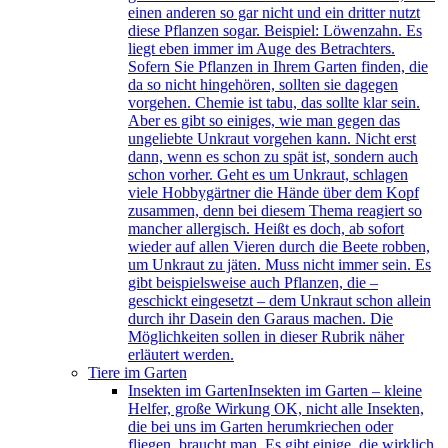
einen anderen so gar nicht und ein dritter nutzt
diese Pflanzen sogar. Beispiel: Löwenzahn. Es
liegt eben immer im Auge des Betrachters.
Sofern Sie Pflanzen in Ihrem Garten finden, die
da so nicht hingehören, sollten sie dagegen
vorgehen. Chemie ist tabu, das sollte klar sein.
Aber es gibt so einiges, wie man gegen das
ungeliebte Unkraut vorgehen kann. Nicht erst
dann, wenn es schon zu spät ist, sondern auch
schon vorher. Geht es um Unkraut, schlagen
viele Hobbygärtner die Hände über dem Kopf
zusammen, denn bei diesem Thema reagiert so
mancher allergisch. Heißt es doch, ab sofort
wieder auf allen Vieren durch die Beete robben,
um Unkraut zu jäten. Muss nicht immer sein. Es
gibt beispielsweise auch Pflanzen, die –
geschickt eingesetzt – dem Unkraut schon allein
durch ihr Dasein den Garaus machen. Die
Möglichkeiten sollen in dieser Rubrik näher
erläutert werden.
Tiere im Garten
Insekten im Garten
Insekten im Garten – kleine
Helfer, große Wirkung OK, nicht alle Insekten,
die bei uns im Garten herumkriechen oder
fliegen, braucht man. Es gibt einige, die wirklich