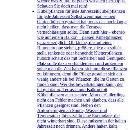
wieder was zu tun ist geben wir auch hier Tipps.
Schauen Sie doch mal rein!
Kübelpflanzen für jede Jahreszeit
Kübelpflanzen
für jede Jahreszeit Selbst wenn man seinen
Garten hübsch gestaltet hat, muss das noch lange
nicht heißen, dass man die Terrasse
vernachlässigen sollte. Denn auch hier – ebenso
wie auf einem Balkon – passen Kübelpflanzen
ganz vorzüglich. Ob kleine, die auf einer
Blumentreppe stehen, größere, die man solitär
stellt, rankende oder hängende Kletterpflanzen,
hübsch schaut das mit Sicherheit aus! Genügend
Platz sollte dazu vorhanden sein und außerdem
sollte man die Zeit haben, sich um diese Pflanzen
zu kümmern, denn die Pflege gestaltet sich ein
wenig anders als bei Pflanzen, die im Garten zu
finden sind. Wer das bewerkstelligen kann, der
tut gut daran, Terrasse und Balkon mit
Kübelpflanzen auszustatten. Man darf allerdings
nicht den Fehler machen und glauben, dass alle
Pflanzen geeignet sind. Neben den
Anforderungen an Sonne, Wasser und
Temperatur gibt es zahlreiche Exemplare, die
nicht winterhart sind. Diese müssen in der kalten
Jahreszeit nach drinnen. Andere halten kalte