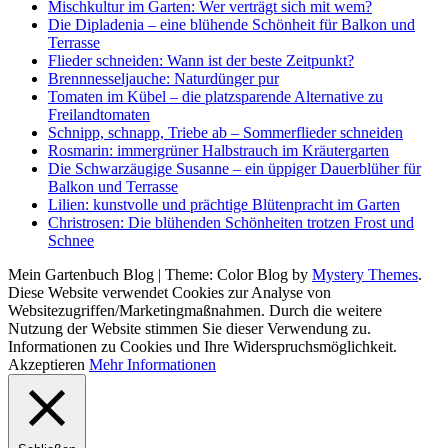
Mischkultur im Garten: Wer verträgt sich mit wem?
Die Dipladenia – eine blühende Schönheit für Balkon und
Terrasse
Flieder schneiden: Wann ist der beste Zeitpunkt?
Brennnesseljauche: Naturdünger pur
Tomaten im Kübel – die platzsparende Alternative zu
Freilandtomaten
Schnipp, schnapp, Triebe ab – Sommerflieder schneiden
Rosmarin: immergrüner Halbstrauch im Kräutergarten
Die Schwarzäugige Susanne – ein üppiger Dauerblüher für
Balkon und Terrasse
Lilien: kunstvolle und prächtige Blütenpracht im Garten
Christrosen: Die blühenden Schönheiten trotzen Frost und
Schnee
Mein Gartenbuch Blog
|
Theme: Color Blog by
Mystery Themes
.
Diese Website verwendet Cookies zur Analyse von
Websitezugriffen/Marketingmaßnahmen. Durch die weitere
Nutzung der Website stimmen Sie dieser Verwendung zu.
Informationen zu Cookies und Ihre Widerspruchsmöglichkeit.
Akzeptieren
Mehr Informationen