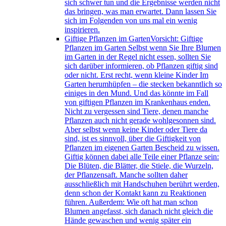
sich schwer tun und die Ergebnisse werden nicht
das bringen, was man erwartet. Dann lassen Sie
sich im Folgenden von uns mal ein wenig
inspirieren.
Giftige Pflanzen im Garten
Vorsicht: Giftige
Pflanzen im Garten Selbst wenn Sie Ihre Blumen
im Garten in der Regel nicht essen, sollten Sie
sich darüber informieren, ob Pflanzen giftig sind
oder nicht. Erst recht, wenn kleine Kinder Im
Garten herumhüpfen – die stecken bekanntlich so
einiges in den Mund. Und das könnte im Fall
von giftigen Pflanzen im Krankenhaus enden.
Nicht zu vergessen sind Tiere, denen manche
Pflanzen auch nicht gerade wohlgesonnen sind.
Aber selbst wenn keine Kinder oder Tiere da
sind, ist es sinnvoll, über die Giftigkeit von
Pflanzen im eigenen Garten Bescheid zu wissen.
Giftig können dabei alle Teile einer Pflanze sein:
Die Blüten, die Blätter, die Stiele, die Wurzeln,
der Pflanzensaft. Manche sollten daher
ausschließlich mit Handschuhen berührt werden,
denn schon der Kontakt kann zu Reaktionen
führen. Außerdem: Wie oft hat man schon
Blumen angefasst, sich danach nicht gleich die
Hände gewaschen und wenig später ein