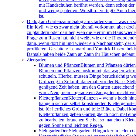
mit Handschuhen berührt werden, denn schon der 
und wenig später ein Wurstbrot vertilgt? Auch hier
ist.
Dialog am Gartenzaun
Dialog am Gartenzaun – was da so 
Ein Idyll, wie es zwar nicht überall vorkommt, aber doch
zu plaudern oder darüber, wen die Herrin im Haus wiede
Frage zum Rasen hat, nicht weiß, wie er die Rhododendre
dann, wenn dort hin und wieder ein Nachbar steht, der 
profitieren. Gestatten: Lennard und Yannick Unsere beide
Damals haben beide Zaun an Zaun ihr Häuschen gebaut u
Ziergarten
Blumen und Pflanzen
Blumen und Pflanzen dürfen n
Blumen und Pflanzen auskommt, das wagen wir mal 
schütteln. Hierbei müssen Dinge berücksichtigt we
Grünzeug in Zukunft dauerhaft vor der Nase. Stell
genügend Zeit haben, um den Garten ausreichend p
wird. Nein, nein – gerade ein Ziergarten macht vie
Kletterpflanzen
Kletterpflanzen – wenn´s hoch hina
hangeln sich an selbst konstruierten Klettergerü
ist, für herrliches Grün und tolle Blüten. Dabei k
Kletterpflanzen geben Gärten gleich noch mal ein
zu bearbeiten, brauchen Sie bei so manchem Klett
gegen Sonne und leichten Regen.
Steingarten
Der Steingarten: Hingucker in jedem G