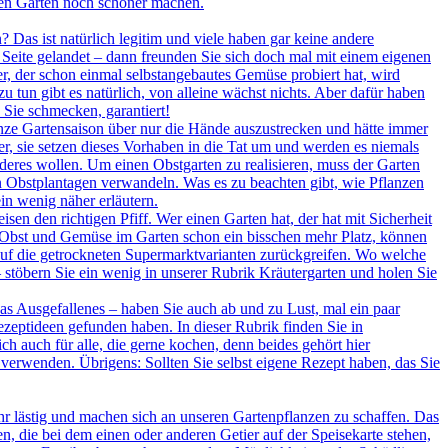
hren Garten noch schöner machen.
as ist natürlich legitim und viele haben gar keine andere
Seite gelandet – dann freunden Sie sich doch mal mit einem eigenen
der, der schon einmal selbstangebautes Gemüse probiert hat, wird
 tun gibt es natürlich, von alleine wächst nichts. Aber dafür haben
Sie schmecken, garantiert!
nze Gartensaison über nur die Hände auszustrecken und hätte immer
, sie setzen dieses Vorhaben in die Tat um und werden es niemals
deres wollen. Um einen Obstgarten zu realisieren, muss der Garten
n Obstplantagen verwandeln. Was es zu beachten gibt, wie Pflanzen
in wenig näher erläutern.
n den richtigen Pfiff. Wer einen Garten hat, der hat mit Sicherheit
n Obst und Gemüse im Garten schon ein bisschen mehr Platz, können
uf die getrockneten Supermarktvarianten zurückgreifen. Wo welche
– stöbern Sie ein wenig in unserer Rubrik Kräutergarten und holen Sie
 Ausgefallenes – haben Sie auch ab und zu Lust, mal ein paar
zeptideen gefunden haben. In dieser Rubrik finden Sie in
ch auch für alle, die gerne kochen, denn beides gehört hier
erwenden. Übrigens: Sollten Sie selbst eigene Rezept haben, das Sie
sehr lästig und machen sich an unseren Gartenpflanzen zu schaffen. Das
n, die bei dem einen oder anderen Getier auf der Speisekarte stehen,