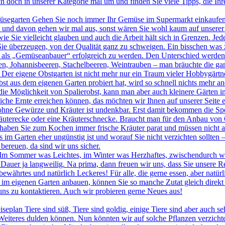
ch doch in unserer Kategorie mal um und finden Sie viele Tipps, die I
segarten Gehen Sie noch immer Ihr Gemüse im Supermarkt einkaufen? D
– und davon gehen wir mal aus, sonst wären Sie wohl kaum auf unserer 
wie Sie vielleicht glauben und auch die Arbeit hält sich in Grenzen. Je
ie überzeugen, von der Qualität ganz zu schweigen. Ein bisschen was zu
m als „Gemüseanbauer“ erfolgreich zu werden. Den Unterschied werden 
en, Johannisbeeren, Stachelbeeren, Weintrauben – man bräuchte die ga
er eigene Obstgarten ist nicht mehr nur ein Traum vieler Hobbygärtner
 aus dem eigenen Garten probiert hat, wird so schnell nichts mehr an
die Möglichkeit von Spalierobst, kann man aber auch kleinere Gärten i
iche Ernte erreichen können, das möchten wir Ihnen auf unserer Seite e
hne Gewürze und Kräuter ist undenkbar. Erst damit bekommen die Speise
 Kräuterecke oder eine Kräuterschnecke. Braucht man für den Anbau vo
haben Sie zum Kochen immer frische Kräuter parat und müssen nicht a
 im Garten eher ungünstig ist und worauf Sie nicht verzichten sollten 
 bereuen, da sind wir uns sicher.
Im Sommer was Leichtes, im Winter was Herzhaftes, zwischendurch was
auer ja langweilig. Na prima, dann freuen wir uns, dass Sie unsere Re
ährtes und natürlich Leckeres! Für alle, die gerne essen, aber natürli
m eigenen Garten anbauen, können Sie so manche Zutat gleich direkt v
 uns zu kontaktieren. Auch wir probieren gerne Neues aus!
seplan Tiere sind süß, Tiere sind goldig, einige Tiere sind aber auch 
 Weiteres dulden können. Nun könnten wir auf solche Pflanzen verzichte