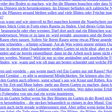
tweder den Boden so machen, wie ihn die Blumen brauchen oder dass Si
ums Düngen nicht herumkommen. Im Dünger befinden sich zahlreiche Nä
die Pflanzen gesund bleiben sollen und viele Blüten oder Früchte trag
er?
as wann und wie sinnvoll ist Bei manchen kommt die Nagelschere zum
kleines Stück Grün in Form eines Rasens zu finden. Und dieses Grün br
k beansprucht oder eher weniger. Darf dort auch mal ein Blümchen wachs
andersetzen. Wenn er zu lang ist, wird gemäht, ansonsten sind die Bee
er Rasen eben passen. Sofern Sie Ihrem Rasen gerne etwas Pflege angede
me schneiden – schnipp schnapp, Ast ab Was wären unsere grünen Oas
nne in einem zehn Quadratmeter großen Garten ist nicht ideal, aber es 
unden und sie bereits eingepflanzt, dann ist die Arbeit noch lange nic
en werden. Warum? Weil sie nur so eine anständige und ansehnliche 
finden, wie, wann und wie oft man am besten schneidet und welche Pfle
en und veredeln – aus wenig mach viel Ein Garten nur mit Rasen? Naja
d Gemüse – es gibt ja genügend Möglichkeiten. Sie können also frei 
n den Garten auch pflegen, sonst schaut´s aus wie Kraut und Rüben. Kn
rn Sie Zeit und Muse haben, mehr aus Ihrem Garten zu machen, dann hal
äume, Sträucher oder Gemüse veredelt werden. Wer dabei keine Erfahr
m Folgenden von uns mal ein wenig inspirieren.
zen im Garten Selbst wenn Sie Ihre Blumen im Garten in der Regel nicht 
rten herumhüpfen – die stecken bekanntlich so einiges in den Mund. Un
en auch nicht gerade wohlgesonnen sind. Aber selbst wenn keine Kinder 
 dabei alle Teile einer Pflanze sein: Die Blüten, die Blätter, die Stiel