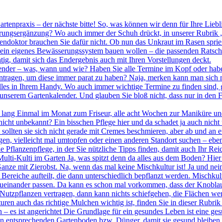
rtenpraxis – der nächste bitte! So, was können wir denn für Ihre Liebl
hrungsergänzung? Wo auch immer der Schuh drückt, in unserer Rubrik „
endoktor brauchen Sie dafür nicht. Ob nun das Unkraut im Rasen sprie
 ein eigenes Bewässerungssystem bauen wollen – die passenden Ratschlä
htig, damit sich das Endergebnis auch mit Ihren Vorstellungen deckt.
ender – was, wann und wie? Haben Sie alle Termine im Kopf oder haben
ntragen, um diese immer parat zu haben? Naja, merken kann man sich na
h alles in Ihrem Handy. Wo auch immer wichtige Termine zu finden sind
n unserem Gartenkalender. Und glauben Sie bloß nicht, dass nur in den
n lang Einmal im Monat zum Friseur, alle acht Wochen zur Maniküre un
s nicht unbekannt? Ein bisschen Pflege hier und da schadet ja auch nic
 sollten sie sich nicht gerade mit Cremes beschmieren, aber ab und an e
, vielleicht mal umtopfen oder einen anderen Standort suchen – eben d
rie Pflanzenpflege, in der Sie nützliche Tipps finden, damit auch Ihr Re
ulti-Kulti im Garten Ja, was spitzt denn da alles aus dem Boden? Hi
ze mit Zierobst. Na, wenn das mal keine Mischkultur ist! Ja und nein,
 Bereiche aufteilt, die dann unterschiedlich bepflanzt werden. Mischkul
 zueinander passen. Da kann es schon mal vorkommen, dass der Knoblau
utzpflanzen vertragen, dann kann nichts schiefgehen, die Flächen we
turen auch das richtige Mulchen wichtig ist, finden Sie in dieser Rubrik
 es ist angerichtet Die Grundlage für ein gesundes Leben ist eine ges
en entsprechenden Gartenboden bzw. Dünger, damit sie gesund bleiben 