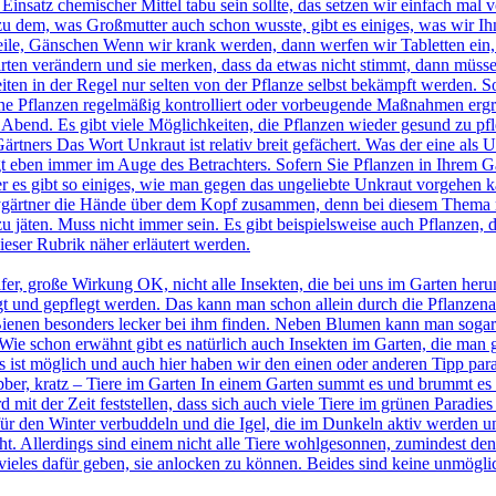
Einsatz chemischer Mittel tabu sein sollte, das setzen wir einfach mal
zu dem, was Großmutter auch schon wusste, gibt es einiges, was wir I
eile, Gänschen Wenn wir krank werden, dann werfen wir Tabletten ein,
rten verändern und sie merken, dass da etwas nicht stimmt, dann müss
ten in der Regel nur selten von der Pflanze selbst bekämpft werden. So
Pflanzen regelmäßig kontrolliert oder vorbeugende Maßnahmen ergreift.
 Abend. Es gibt viele Möglichkeiten, die Pflanzen wieder gesund zu pfl
tners Das Wort Unkraut ist relativ breit gefächert. Was der eine als Unk
t eben immer im Auge des Betrachters. Sofern Sie Pflanzen in Ihrem Gar
ber es gibt so einiges, wie man gegen das ungeliebte Unkraut vorgehen 
gärtner die Hände über dem Kopf zusammen, denn bei diesem Thema reag
 jäten. Muss nicht immer sein. Es gibt beispielsweise auch Pflanzen, d
eser Rubrik näher erläutert werden.
fer, große Wirkung OK, nicht alle Insekten, die bei uns im Garten herum
hegt und gepflegt werden. Das kann man schon allein durch die Pflanze
ienen besonders lecker bei ihm finden. Neben Blumen kann man sogar g
Wie schon erwähnt gibt es natürlich auch Insekten im Garten, die man g
s ist möglich und auch hier haben wir den einen oder anderen Tipp para
ber, kratz – Tiere im Garten In einem Garten summt es und brummt es 
d mit der Zeit feststellen, dass sich auch viele Tiere im grünen Parad
 für den Winter verbuddeln und die Igel, die im Dunkeln aktiv werde
t. Allerdings sind einem nicht alle Tiere wohlgesonnen, zumindest den 
eles dafür geben, sie anlocken zu können. Beides sind keine unmögli