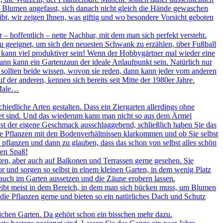
 Blumen angefasst, sich danach nicht gleich die Hände gewaschen
 gibt, wir zeigen Ihnen, was giftig und wo besondere Vorsicht geboten
– hoffentlich – nette Nachbar, mit dem man sich perfekt versteht.
dazu geeignet, um sich den neuesten Schwank zu erzählen, über Fußball
kann viel produktiver sein! Wenn der Hobbygärtner mal wieder eine
ann kann ein Gartenzaun der ideale Anlaufpunkt sein. Natürlich nur
 sollten beide wissen, wovon sie reden, dann kann jeder vom anderen
der anderen, kennen sich bereits seit Mitte der 1980er Jahre.
 Male…
hiedliche Arten gestalten. Dass ein Ziergarten allerdings ohne
net sind. Und das wiederum kann man nicht so aus dem Ärmel
ist der eigene Geschmack ausschlaggebend, schließlich haben Sie das
che Pflanzen mit den Bodenverhältnissen klarkommen und ob Sie selbst
pflanzen und dann zu glauben, dass das schon von selbst alles schön
ten Spaß!
rten, aber auch auf Balkonen und Terrassen gerne gesehen. Sie
 und sorgen so selbst in einem kleinen Garten, in dem wenig Platz
 auch im Garten aussetzen und die Zäune erobern lassen.
leibt meist in dem Bereich, in dem man sich bücken muss, um Blumen
ie Pflanzen gerne und bieten so ein natürliches Dach und Schutz
ichen Garten. Da gehört schon ein bisschen mehr dazu.