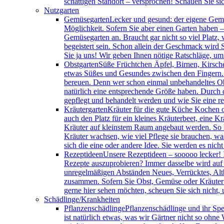
schattigen Standort – versprochen! Schauen Sie si
Nutzgarten
Gemüsegarten
Lecker und gesund: der eigene Gemü
Möglichkeit. Sofern Sie aber einen Garten haben 
Gemüsegarten an. Braucht gar nicht so viel Platz, 
begeistert sein. Schon allein der Geschmack wird S
Sie ja uns! Wir geben Ihnen nötige Ratschläge, u
Obstgarten
Süße Früchtchen Äpfel, Birnen, Kirsch
etwas Süßes und Gesundes zwischen den Fingern. D
bereuen. Denn wer schon einmal unbehandeltes Obst
natürlich eine entsprechende Größe haben. Durch 
gepflegt und behandelt werden und wie Sie eine re
Kräutergarten
Kräuter für die gute Küche Kochen o
auch den Platz für ein kleines Kräuterbeet, eine
Kräuter auf kleinstem Raum angebaut werden. So 
Kräuter wachsen, wie viel Pflege sie brauchen, was
sich die eine oder andere Idee. Sie werden es nicht
Rezeptideen
Unsere Rezeptideen – sooooo lecker! 
Rezepte auszuprobieren? Immer dasselbe wird auf D
unregelmäßigen Abständen Neues, Verrücktes, Altbew
zusammen. Sofern Sie Obst, Gemüse oder Kräuter i
gerne hier sehen möchten, scheuen Sie sich nicht,
Schädlinge/Krankheiten
Pflanzenschädlinge
Pflanzenschädlinge und ihr Spei
ist natürlich etwas, was wir Gärtner nicht so ohne