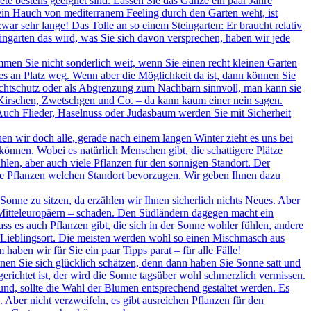
te bestens geeignet sind. Lassen Sie das Ganze ein paar Jahre
in Hauch von mediterranem Feeling durch den Garten weht, ist
ar sehr lange! Das Tolle an so einem Steingarten: Er braucht relativ
ingarten das wird, was Sie sich davon versprechen, haben wir jede
en Sie nicht sonderlich weit, wenn Sie einen recht kleinen Garten
s an Platz weg. Wenn aber die Möglichkeit da ist, dann können Sie
Sichtschutz oder als Abgrenzung zum Nachbarn sinnvoll, man kann sie
, Kirschen, Zwetschgen und Co. – da kann kaum einer nein sagen.
 Auch Flieder, Haselnuss oder Judasbaum werden Sie mit Sicherheit
n wir doch alle, gerade nach einem langen Winter zieht es uns bei
nnen. Wobei es natürlich Menschen gibt, die schattigere Plätze
hlen, aber auch viele Pflanzen für den sonnigen Standort. Der
he Pflanzen welchen Standort bevorzugen. Wir geben Ihnen dazu
r Sonne zu sitzen, da erzählen wir Ihnen sicherlich nichts Neues. Aber
Mitteleuropäern – schaden. Den Südländern dagegen macht ein
s es auch Pflanzen gibt, die sich in der Sonne wohler fühlen, andere
n Lieblingsort. Die meisten werden wohl so einen Mischmasch aus
ben wir für Sie ein paar Tipps parat – für alle Fälle!
en Sie sich glücklich schätzen, denn dann haben Sie Sonne satt und
richtet ist, der wird die Sonne tagsüber wohl schmerzlich vermissen.
und, sollte die Wahl der Blumen entsprechend gestaltet werden. Es
Aber nicht verzweifeln, es gibt ausreichen Pflanzen für den