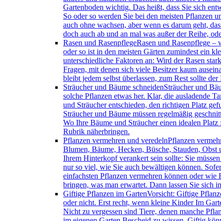
Gartenboden wichtig. Das heißt, dass Sie sich en
So oder so werden Sie bei den meisten Pflanzen 
auch ohne wachsen, aber wenn es darum geht, dass 
doch auch ab und an mal was außer der Reihe, od
Rasen und Rasenpflege
Rasen und Rasenpflege – w
oder so ist in den meisten Gärten zumindest ein 
unterschiedliche Faktoren an: Wird der Rasen star
Fragen, mit denen sich viele Besitzer kaum ausein
bleibt jedem selbst überlassen, zum Rest sollte d
Sträucher und Bäume schneiden
Sträucher und Bäu
solche Pflanzen etwas her. Klar, die ausladende Ta
und Sträucher entschieden, den richtigen Platz gef
Sträucher und Bäume müssen regelmäßig geschnitt
Wo Ihre Bäume und Sträucher einen idealen Platz 
Rubrik näherbringen.
Pflanzen vermehren und veredeln
Pflanzen vermehr
Blumen, Bäume, Hecken, Büsche, Stauden, Obst un
Ihrem Hinterkopf verankert sein sollte: Sie müsse
nur so viel, wie Sie auch bewältigen können. Sofe
einfachsten Pflanzen vermehren können oder wie B
bringen, was man erwartet. Dann lassen Sie sich i
Giftige Pflanzen im Garten
Vorsicht: Giftige Pflan
oder nicht. Erst recht, wenn kleine Kinder Im Ga
Nicht zu vergessen sind Tiere, denen manche Pflanz
im eigenen Garten Bescheid zu wissen. Giftig können