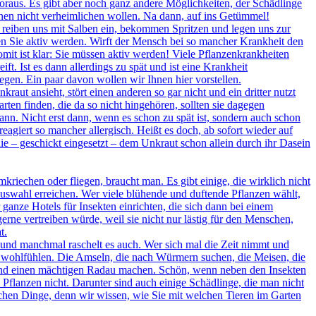
 voraus. Es gibt aber noch ganz andere Möglichkeiten, der Schädlinge
hnen nicht verheimlichen wollen. Na dann, auf ins Getümmel!
 reiben uns mit Salben ein, bekommen Spritzen und legen uns zur
en Sie aktiv werden. Wirft der Mensch bei so mancher Krankheit den
mit ist klar: Sie müssen aktiv werden! Viele Pflanzenkrankheiten
 Ist es dann allerdings zu spät und ist eine Krankheit
egen. Ein paar davon wollen wir Ihnen hier vorstellen.
raut ansieht, stört einen anderen so gar nicht und ein dritter nutzt
ten finden, die da so nicht hingehören, sollten sie dagegen
kann. Nicht erst dann, wenn es schon zu spät ist, sondern auch schon
iert so mancher allergisch. Heißt es doch, ab sofort wieder auf
ie – geschickt eingesetzt – dem Unkraut schon allein durch ihr Dasein
kriechen oder fliegen, braucht man. Es gibt einige, die wirklich nicht
nauswahl erreichen. Wer viele blühende und duftende Pflanzen wählt,
anze Hotels für Insekten einrichten, die sich dann bei einem
erne vertreiben würde, weil sie nicht nur lästig für den Menschen,
t.
und manchmal raschelt es auch. Wer sich mal die Zeit nimmt und
ies wohlfühlen. Die Amseln, die nach Würmern suchen, die Meisen, die
n und einen mächtigen Radau machen. Schön, wenn neben den Insekten
Pflanzen nicht. Darunter sind auch einige Schädlinge, die man nicht
chen Dinge, denn wir wissen, wie Sie mit welchen Tieren im Garten