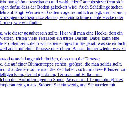
icht nur schön anzuschauen und wohl jeder Gartenbesitzer freut sich
rgen dafür, dass der Boden gelockert wird. Auch Schädlinge stehen
ln aufhängt. Wer seinen Garten vogelfreundlich anlegt, der hat auch
evorzugen die Piepmatze ebenso, wie eine schöne dichte Hecke oder
arten, wie wir finden.
ie dieser gestaltet sein sollte. Hier will man eine Hecke, dort ein
erden, fristen viele Terrassen ein tristes Dasein. Dabei kann eine
ste Problem sein, denn wir haben einiges für Sie parat, was sie einfach
weil auch auf einer Terrasse oder einem Balkon immer wieder was zu
uss das noch lange nicht heißen, dass man die Terrasse
die auf einer Blumentreppe stehen, größere, die man solitär stellt,
n und außerdem sollte man die Zeit haben, sich um diese Pflanzen zu
elligen kann, der tut gut daran, Terrasse und Balkon mit
. Neben den Anforderungen an Sonne, Wasser und Temperatur gibt es
 Temperaturen gut aus. Stöbern Sie ein wenig und Sie werden mit