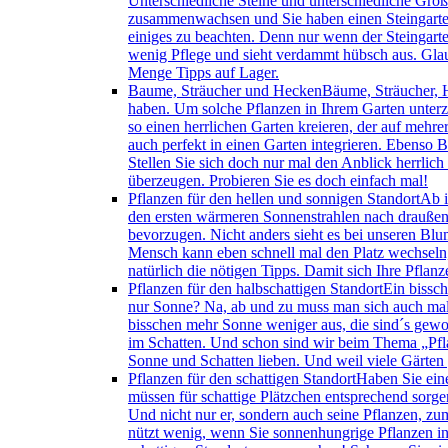
Unterschiedliche Steine und unterschiedliche Größ
zusammenwachsen und Sie haben einen Steingarten
einiges zu beachten. Denn nur wenn der Steingarten
wenig Pflege und sieht verdammt hübsch aus. Glaub
Menge Tipps auf Lager.
Baume, Sträucher und Hecken
Bäume, Sträucher, 
haben. Um solche Pflanzen in Ihrem Garten unterz
so einen herrlichen Garten kreieren, der auf mehr
auch perfekt in einen Garten integrieren. Ebenso 
Stellen Sie sich doch nur mal den Anblick herrlic
überzeugen. Probieren Sie es doch einfach mal!
Pflanzen für den hellen und sonnigen Standort
Ab i
den ersten wärmeren Sonnenstrahlen nach draußen.
bevorzugen. Nicht anders sieht es bei unseren Blum
Mensch kann eben schnell mal den Platz wechseln,
natürlich die nötigen Tipps. Damit sich Ihre Pfla
Pflanzen für den halbschattigen Standort
Ein bissch
nur Sonne? Na, ab und zu muss man sich auch mal
bisschen mehr Sonne weniger aus, die sind´s gewoh
im Schatten. Und schon sind wir beim Thema „Pfla
Sonne und Schatten lieben. Und weil viele Gärten 
Pflanzen für den schattigen Standort
Haben Sie ein
müssen für schattige Plätzchen entsprechend sorge
Und nicht nur er, sondern auch seine Pflanzen, zu
nützt wenig, wenn Sie sonnenhungrige Pflanzen in 