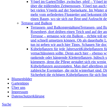
Vögel im Garten
Triller, zwitscher, pfeif – Vögel
über die trällernden Zeitgenossen, Vögel tun auc
bei vielen Vögeln auf der Speisekarte. Im Winter 
mehr vom gefiederten Fluggetier und bekommt öfte
einen Baum, wo sie sich zur Brut und Aufzucht de
Terrasse und Balkon
Terrassen- und Balkongestaltung
Terrassen- und Ba
Rosenbeet, dort drüben einen Teich und auf der and
Terrasse – genauso wie ein Balkon – richtig toll ge
und schnell umsetzen können. Ob als dauerhafte L
tun ist geben wir auch hier Tipps. Schauen Sie doc
Kübelpflanzen für jede Jahreszeit
Kübelpflanzen für
vernachlässigen sollte. Denn auch hier – ebenso wi
rankende oder hängende Kletterpflanzen, hübsch sc
kümmern, denn die Pflege gestaltet sich ein wenig 
Kübelpflanzen auszustatten. Man darf allerdings 
zahlreiche Exemplare, die nicht winterhart sind. D
Sicherheit die richtigen Kübelpflanzen für sich fin
Blumenbilder
Gartentipps
Über uns
Impressum
Datenschutzerklärung
Suche