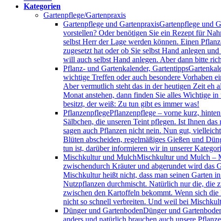
Kategorien
Gartenpflege/Gartenpraxis
Gartenpflege und Gartenpraxis
Gartenpflege und Ga
vorstellen? Oder benötigen Sie ein Rezept für Na
selbst Herr der Lage werden können. Einen Pflanz
zugesetzt hat oder ob Sie selbst Hand anlegen und
will auch selbst Hand anlegen. Aber dann bitte ric
Pflanz- und Gartenkalender, Gartentipps
Gartenkal
wichtige Treffen oder auch besondere Vorhaben ei
Aber vermutlich steht das in der heutigen Zeit e
Monat anstehen, dann finden Sie alles Wichtige i
besitzt, der weiß: Zu tun gibt es immer was!
Pflanzenpflege
Pflanzenpflege – vorne kurz, hinte
Sälbchen, die unseren Teint pflegen. Ist Ihnen da
sagen auch Pflanzen nicht nein. Nun gut, vielleicht
Blüten abscheiden, regelmäßiges Gießen und Düngen
tun ist, darüber informieren wir in unserer Katego
Mischkultur und Mulch
Mischkultur und Mulch – M
zwischendurch Kräuter und abgerundet wird das Gan
Mischkultur heißt nicht, dass man seinen Garten in
Nutzpflanzen durchmischt. Natürlich nur die, die
zwischen den Kartoffeln bekommt. Wenn sich die N
nicht so schnell verbreiten. Und weil bei Mischkul
Dünger und Gartenboden
Dünger und Gartenboden –
anders und natürlich brauchen auch unsere Pflanz