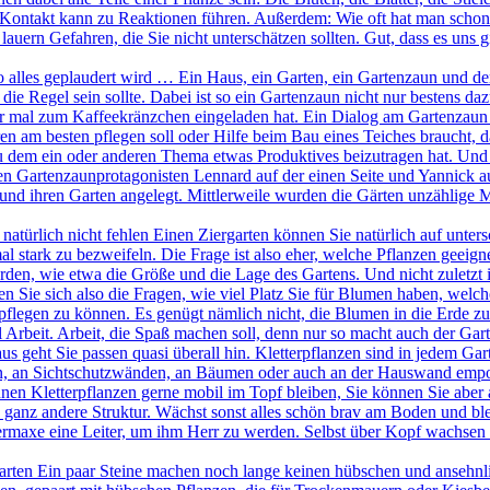
Kontakt kann zu Reaktionen führen. Außerdem: Wie oft hat man schon
 lauern Gefahren, die Sie nicht unterschätzen sollten. Gut, dass es uns
alles geplaudert wird … Ein Haus, ein Garten, ein Gartenzaun und der 
 die Regel sein sollte. Dabei ist so ein Gartenzaun nicht nur bestens 
r mal zum Kaffeekränzchen eingeladen hat. Ein Dialog am Gartenzaun 
n am besten pflegen soll oder Hilfe beim Bau eines Teiches braucht, d
zu dem ein oder anderen Thema etwas Produktives beizutragen hat. Und
n Gartenzaunprotagonisten Lennard auf der einen Seite und Yannick auf 
nd ihren Garten angelegt. Mittlerweile wurden die Gärten unzählige
atürlich nicht fehlen Einen Ziergarten können Sie natürlich auf untersc
stark zu bezweifeln. Die Frage ist also eher, welche Pflanzen geeig
rden, wie etwa die Größe und die Lage des Gartens. Und nicht zuletzt 
en Sie sich also die Fragen, wie viel Platz Sie für Blumen haben, wel
flegen zu können. Es genügt nämlich nicht, die Blumen in die Erde zu 
l Arbeit. Arbeit, die Spaß machen soll, denn nur so macht auch der Gar
us geht Sie passen quasi überall hin. Kletterpflanzen sind in jedem Ga
sten, an Sichtschutzwänden, an Bäumen oder auch an der Hauswand empor
önnen Kletterpflanzen gerne mobil im Topf bleiben, Sie können Sie aber
e ganz andere Struktur. Wächst sonst alles schön brav am Boden und b
ermaxe eine Leiter, um ihm Herr zu werden. Selbst über Kopf wachsen d
arten Ein paar Steine machen noch lange keinen hübschen und ansehnl