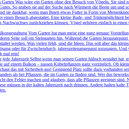
 im Garten Was wäre ein Garten ohne den Besuch von Vögeln. Sie sind n
h Gutes. So graben sie auf der Suche nach Würmern die Beete um und so
sind sie dankbar, wenn man Ihnen etwas Futter in Form von Meisenknöde
r einen Besuch abgestattet. Eine kleine Bade- und Trinkmöglichkeit b
s Nachwuchses zurückziehen können. Vögel gehören einfach in einen G
lkongestaltung Vom Garten hat man meist eine ganz genaue Vorstellung, w
eren Seite soll ein Steingarten hin. Während die Gärten herausgeputzt w
staltet werden. Was vielen fehlt, sind die Ideen. Das soll aber das klein
ösung oder für Zwischendurch, jahreszeitenangepasst sozusagen. Und 
h mal rein!
 jede Jahreszeit Selbst wenn man seinen Garten hübsch gestaltet hat, m
e auf einem Balkon – passen Kübelpflanzen ganz vorzüglich. Ob kleine, 
haut das mit Sicherheit aus! Genügend Platz sollte dazu vorhanden sei
anders als bei Pflanzen, die im Garten zu finden sind. Wer das bewerkst
nicht den Fehler machen und glauben, dass alle Pflanzen geeignet sind
iese müssen in der kalten Jahreszeit nach drinnen. Andere halten kalte
den.