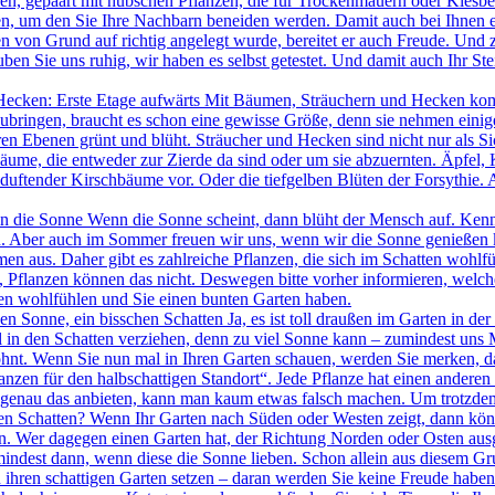
en, gepaart mit hübschen Pflanzen, die für Trockenmauern oder Kiesbee
, um den Sie Ihre Nachbarn beneiden werden. Damit auch bei Ihnen e
 von Grund auf richtig angelegt wurde, bereitet er auch Freude. Und zw
en Sie uns ruhig, wir haben es selbst getestet. Und damit auch Ihr Ste
Hecken: Erste Etage aufwärts Mit Bäumen, Sträuchern und Hecken komm
ubringen, braucht es schon eine gewisse Größe, denn sie nehmen einige
eren Ebenen grünt und blüht. Sträucher und Hecken sind nicht nur als 
Bäume, die entweder zur Zierde da sind oder um sie abzuernten. Äpfel
h duftender Kirschbäume vor. Oder die tiefgelben Blüten der Forsythie.
n die Sonne Wenn die Sonne scheint, dann blüht der Mensch auf. Kenne
 Aber auch im Sommer freuen wir uns, wenn wir die Sonne genießen kö
en aus. Daher gibt es zahlreiche Pflanzen, die sich im Schatten wohlfü
 Pflanzen können das nicht. Deswegen bitte vorher informieren, welc
nzen wohlfühlen und Sie einen bunten Garten haben.
en Sonne, ein bisschen Schatten Ja, es ist toll draußen im Garten in de
 in den Schatten verziehen, denn zu viel Sonne kann – zumindest uns 
nt. Wenn Sie nun mal in Ihren Garten schauen, werden Sie merken, das
nzen für den halbschattigen Standort“. Jede Pflanze hat einen andere
genau das anbieten, kann man kaum etwas falsch machen. Um trotzdem ha
en Schatten? Wenn Ihr Garten nach Süden oder Westen zeigt, dann könn
n. Wer dagegen einen Garten hat, der Richtung Norden oder Osten ausge
mindest dann, wenn diese die Sonne lieben. Schon allein aus diesem Gr
ihren schattigen Garten setzen – daran werden Sie keine Freude haben. 