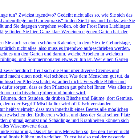
inge tun? Zwickst irgendwo? Gedeiht nicht alles so, wie Sie sich das
Gartenpflege und Gartenpraxis“ finden Sie Tipps und Tricks, wie Sie
ßt und Sie dagegen vorgehen wollen, ob der Frost Ihren Lieblingen
ge finden Sie hier. Ganz klar: Wer einen eigenen Garten hat, der
 Sie auch so einen schönen Kalender, in dem Sie die Geburtstage,
türlich nicht alles, also muss es irgendwo aufgeschrieben werden.
, geht es um den Garten und darum, welche Arbeiten in welchem
 Frühlings- und Sommermonaten etwas zu tun ist. Wer einen Garten
d zwischendurch freut sich die Haut über diverse Cremes und
ht und macht einen noch viel schöner. Was dem Menschen gut tut, da
in bisschen Pflege schadet garantiert nicht. Verwelkte Blätter und
afür sorgen, dass es den Pflanzen gut geht bei Ihnen. Was alles zu
ich noch ein bisschen grüner und bunter wird.
er Blumen, dort Stauden, da drüben Büsche und Bäume, dort Gemüse,
 denn der Begriff Mischkultur wird oft falsch verstanden.
tur heißt vielmehr, dass man innerhalb eines Beetes alle möglichen
ch zwischen den Erdbeeren wächst und dass der Salat seinen Platz
rden optimal genutzt und Schädlinge und Krankheiten können sich
 alles Wissenswerte dazu.
unde Ernährung. Das ist bei uns Menschen so, bei den Tieren nicht
und üppig blühen und gedeihen. Zuerst ist also mal der passende