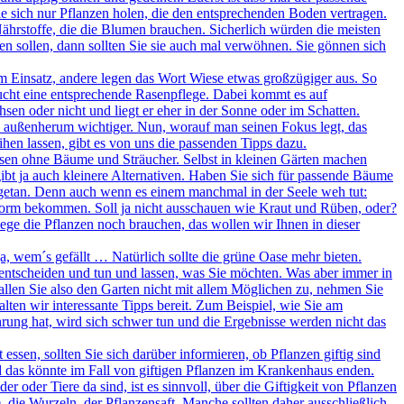
e sich nur Pflanzen holen, die den entsprechenden Boden vertragen.
hrstoffe, die die Blumen brauchen. Sicherlich würden die meisten
en sollen, dann sollten Sie sie auch mal verwöhnen. Sie gönnen sich
 Einsatz, andere legen das Wort Wiese etwas großzügiger aus. So
aucht eine entsprechende Rasenpflege. Dabei kommt es auf
en oder nicht und liegt er eher in der Sonne oder im Schatten.
te außenherum wichtiger. Nun, worauf man seinen Fokus legt, das
ihen lassen, gibt es von uns die passenden Tipps dazu.
en ohne Bäume und Sträucher. Selbst in kleinen Gärten machen
gibt ja auch kleinere Alternativen. Haben Sie sich für passende Bäume
ht getan. Denn auch wenn es einem manchmal in der Seele weh tut:
Form bekommen. Soll ja nicht ausschauen wie Kraut und Rüben, oder?
ge die Pflanzen noch brauchen, das wollen wir Ihnen in dieser
, wem´s gefällt … Natürlich sollte die grüne Oase mehr bieten.
entscheiden und tun und lassen, was Sie möchten. Was aber immer in
allen Sie also den Garten nicht mit allem Möglichen zu, nehmen Sie
ten wir interessante Tipps bereit. Zum Beispiel, wie Sie am
ung hat, wird sich schwer tun und die Ergebnisse werden nicht das
essen, sollten Sie sich darüber informieren, ob Pflanzen giftig sind
d das könnte im Fall von giftigen Pflanzen im Krankenhaus enden.
oder Tiere da sind, ist es sinnvoll, über die Giftigkeit von Pflanzen
e, die Wurzeln, der Pflanzensaft. Manche sollten daher ausschließlich