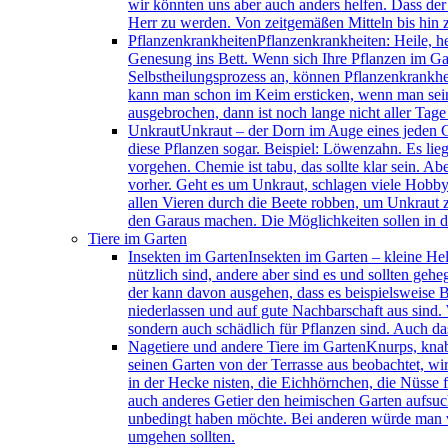
wir könnten uns aber auch anders helfen. Dass der 
Herr zu werden. Von zeitgemäßen Mitteln bis hin 
Pflanzenkrankheiten
Pflanzenkrankheiten: Heile, h
Genesung ins Bett. Wenn sich Ihre Pflanzen im Ga
Selbstheilungsprozess an, können Pflanzenkrankhei
kann man schon im Keim ersticken, wenn man seine 
ausgebrochen, dann ist noch lange nicht aller Tage
Unkraut
Unkraut – der Dorn im Auge eines jeden Gär
diese Pflanzen sogar. Beispiel: Löwenzahn. Es lieg
vorgehen. Chemie ist tabu, das sollte klar sein. A
vorher. Geht es um Unkraut, schlagen viele Hobby
allen Vieren durch die Beete robben, um Unkraut zu
den Garaus machen. Die Möglichkeiten sollen in di
Tiere im Garten
Insekten im Garten
Insekten im Garten – kleine Hel
nützlich sind, andere aber sind es und sollten ge
der kann davon ausgehen, dass es beispielsweise B
niederlassen und auf gute Nachbarschaft aus sind. 
sondern auch schädlich für Pflanzen sind. Auch da
Nagetiere und andere Tiere im Garten
Knurps, knab
seinen Garten von der Terrasse aus beobachtet, wir
in der Hecke nisten, die Eichhörnchen, die Nüsse
auch anderes Getier den heimischen Garten aufsuch
unbedingt haben möchte. Bei anderen würde man vi
umgehen sollten.