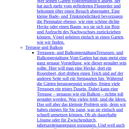
Wer seinen Garten vogelfreundlich anlegt, der
hat auch mehr vom gefiederten Fluggetier und
bekommt öfter einen Besuch abgestattet. Eine
kleine Bade- und Trinkmöglichkeit bevorzugen
die Piepmatze ebenso, wie eine schöne dichte
Hecke oder einen Baum, wo sie sich zur Brut
und Aufzucht des Nachwuchses zurückziehen
können. Vögel gehören einfach in einen Garten,
wie wir finden.
Terrasse und Balkon
Terrassen- und Balkongestaltung
Terrassen- und
Balkongestaltung Vom Garten hat man meist eine
ganz genaue Vorstellung, wie dieser gestaltet sein
sollte. Hier will man eine Hecke, dort ein
Rosenbeet, dort drüben einen Teich und auf der
anderen Seite soll ein Steingarten hin. Während
die Gärten herausgeputzt werden, fristen viele
Terrassen ein tristes Dasein. Dabei kann eine
Terrasse – genauso wie ein Balkon – richtig toll
gestaltet werden. Was vielen fehlt, sind die Ideen.
Das soll aber das kleinste Problem sein, denn wir
haben einiges für Sie parat, was sie einfach und
schnell umsetzen können. Ob als dauerhafte
Lösung oder für Zwischendurch,
jahreszeitenangepasst sozusagen. Und weil auch