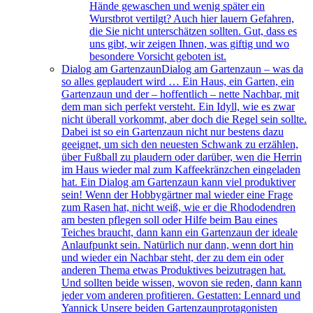
Hände gewaschen und wenig später ein
Wurstbrot vertilgt? Auch hier lauern Gefahren,
die Sie nicht unterschätzen sollten. Gut, dass es
uns gibt, wir zeigen Ihnen, was giftig und wo
besondere Vorsicht geboten ist.
Dialog am Gartenzaun
Dialog am Gartenzaun – was da
so alles geplaudert wird … Ein Haus, ein Garten, ein
Gartenzaun und der – hoffentlich – nette Nachbar, mit
dem man sich perfekt versteht. Ein Idyll, wie es zwar
nicht überall vorkommt, aber doch die Regel sein sollte.
Dabei ist so ein Gartenzaun nicht nur bestens dazu
geeignet, um sich den neuesten Schwank zu erzählen,
über Fußball zu plaudern oder darüber, wen die Herrin
im Haus wieder mal zum Kaffeekränzchen eingeladen
hat. Ein Dialog am Gartenzaun kann viel produktiver
sein! Wenn der Hobbygärtner mal wieder eine Frage
zum Rasen hat, nicht weiß, wie er die Rhododendren
am besten pflegen soll oder Hilfe beim Bau eines
Teiches braucht, dann kann ein Gartenzaun der ideale
Anlaufpunkt sein. Natürlich nur dann, wenn dort hin
und wieder ein Nachbar steht, der zu dem ein oder
anderen Thema etwas Produktives beizutragen hat.
Und sollten beide wissen, wovon sie reden, dann kann
jeder vom anderen profitieren. Gestatten: Lennard und
Yannick Unsere beiden Gartenzaunprotagonisten