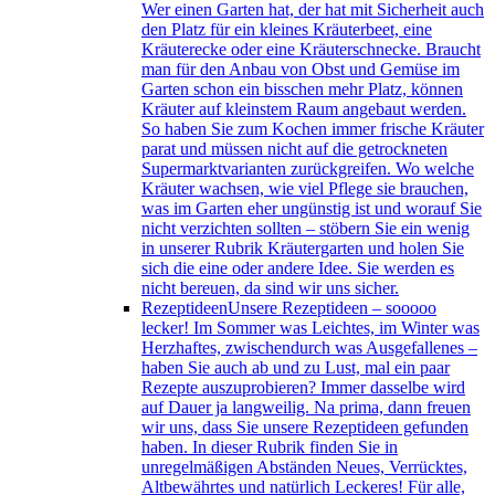
Wer einen Garten hat, der hat mit Sicherheit auch
den Platz für ein kleines Kräuterbeet, eine
Kräuterecke oder eine Kräuterschnecke. Braucht
man für den Anbau von Obst und Gemüse im
Garten schon ein bisschen mehr Platz, können
Kräuter auf kleinstem Raum angebaut werden.
So haben Sie zum Kochen immer frische Kräuter
parat und müssen nicht auf die getrockneten
Supermarktvarianten zurückgreifen. Wo welche
Kräuter wachsen, wie viel Pflege sie brauchen,
was im Garten eher ungünstig ist und worauf Sie
nicht verzichten sollten – stöbern Sie ein wenig
in unserer Rubrik Kräutergarten und holen Sie
sich die eine oder andere Idee. Sie werden es
nicht bereuen, da sind wir uns sicher.
Rezeptideen
Unsere Rezeptideen – sooooo
lecker! Im Sommer was Leichtes, im Winter was
Herzhaftes, zwischendurch was Ausgefallenes –
haben Sie auch ab und zu Lust, mal ein paar
Rezepte auszuprobieren? Immer dasselbe wird
auf Dauer ja langweilig. Na prima, dann freuen
wir uns, dass Sie unsere Rezeptideen gefunden
haben. In dieser Rubrik finden Sie in
unregelmäßigen Abständen Neues, Verrücktes,
Altbewährtes und natürlich Leckeres! Für alle,