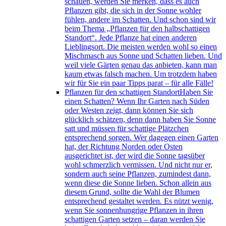
schauen, werden Sie merken, dass es auch
Pflanzen gibt, die sich in der Sonne wohler
fühlen, andere im Schatten. Und schon sind wir
beim Thema „Pflanzen für den halbschattigen
Standort“. Jede Pflanze hat einen anderen
Lieblingsort. Die meisten werden wohl so einen
Mischmasch aus Sonne und Schatten lieben. Und
weil viele Gärten genau das anbieten, kann man
kaum etwas falsch machen. Um trotzdem haben
wir für Sie ein paar Tipps parat – für alle Fälle!
Pflanzen für den schattigen Standort
Haben Sie
einen Schatten? Wenn Ihr Garten nach Süden
oder Westen zeigt, dann können Sie sich
glücklich schätzen, denn dann haben Sie Sonne
satt und müssen für schattige Plätzchen
entsprechend sorgen. Wer dagegen einen Garten
hat, der Richtung Norden oder Osten
ausgerichtet ist, der wird die Sonne tagsüber
wohl schmerzlich vermissen. Und nicht nur er,
sondern auch seine Pflanzen, zumindest dann,
wenn diese die Sonne lieben. Schon allein aus
diesem Grund, sollte die Wahl der Blumen
entsprechend gestaltet werden. Es nützt wenig,
wenn Sie sonnenhungrige Pflanzen in ihren
schattigen Garten setzen – daran werden Sie