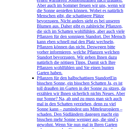
ersten wärmeren Sonnenstrahlen nach draußen.
Aber auch im Sommer freuen wir uns, wenn wir
die Sonne genießen können. Wobei es natürlich
Menschen gibt, die schattigere Plätze
bevorzugen. Nicht anders sieht es bei unseren
Blumen aus. Daher gibt es zahlreiche Pflanzen,
die sich im Schatten wohlfühlen, aber auch viele
Pflanzen für den sonnigen Standort. Der Mensch
kann eben schnell mal den Platz wechseln,
Pflanzen können das nicht. Deswegen bitte
vorher informieren, welche Pflanzen welchen
Standort bevorzugen. Wir geben Ihnen dazu
natürlich die nötigen Tipps. Damit sich Ihre
Pflanzen wohlfühlen und Sie einen bunten
Garten haben.
Pflanzen für den halbschattigen Standort
Ein
bisschen Sonne, ein bisschen Schatten Ja, es ist
toll draußen im Garten in der Sonne zu sitzen, da
erzählen wir Ihnen sicherlich nichts Neues. Aber
nur Sonne? Na, ab und zu muss man sich auch
mal in den Schatten verziehen, denn zu viel
Sonne kann – zumindest uns Mitteleuropäern –
schaden. Den Südländern dagegen macht ein
bisschen mehr Sonne weniger aus, die sind´s
gewohnt. Wenn Sie nun mal in Ihren Garten