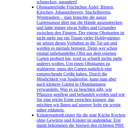
schmecken, garantiert!
Obstgarten
Süße Früchtchen Äpfel, Birnen,
Kirschen, Johannisbeeren, Stachelbeeren,
Weintrauben – man bräuchte die ganze
Gartensaison über nur die Hände auszustrecken
und hätte immer etwas Süßes und Gesundes
zwischen den Fingern. Der eigene Obstgarten ist
nicht mehr nur ein Traum vieler Hobbygärtner,
sie setzen dieses Vorhaben in die Tat um und
werden es niemals bereuen. Denn wer schon
einmal unbehandeltes Obst aus dem eigenen
Garten probiert hat, wird so schnell nichts mehr
anderes wollen. Um einen Obstgarten zu
realisieren, muss der Garten natürlich eine
entsprechende Größe haben. Durch die
Möglichkeit von Spalierobst, kann man aber
auch kleinere Gärten in Obstplantagen
verwandeln. Was es zu beachten gibt, wie
Pflanzen gepflegt und behandelt werden und wie
Sie eine reiche Ernte erreichen können, das
möchten wir Ihnen auf unserer Seite ein wenig
näher erläutern.
Kräutergarten
Kräuter für die gute Küche Kochen
ohne Gewürze und Kräuter ist undenkbar. Erst
damit bekommen die Speisen den richtigen Pfiff.