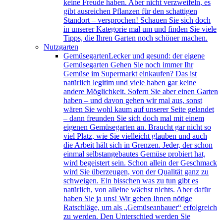
keine Freude haben. Aber nicht verzweifeln, es
gibt ausreichen Pflanzen für den schattigen
Standort – versprochen! Schauen Sie sich doch
in unserer Kategorie mal um und finden Sie viele
Tipps, die Ihren Garten noch schöner machen.
Nutzgarten
Gemüsegarten
Lecker und gesund: der eigene
Gemüsegarten Gehen Sie noch immer Ihr
Gemüse im Supermarkt einkaufen? Das ist
natürlich legitim und viele haben gar keine
andere Möglichkeit. Sofern Sie aber einen Garten
haben – und davon gehen wir mal aus, sonst
wären Sie wohl kaum auf unserer Seite gelandet
– dann freunden Sie sich doch mal mit einem
eigenen Gemüsegarten an. Braucht gar nicht so
viel Platz, wie Sie vielleicht glauben und auch
die Arbeit hält sich in Grenzen. Jeder, der schon
einmal selbstangebautes Gemüse probiert hat,
wird begeistert sein. Schon allein der Geschmack
wird Sie überzeugen, von der Qualität ganz zu
schweigen. Ein bisschen was zu tun gibt es
natürlich, von alleine wächst nichts. Aber dafür
haben Sie ja uns! Wir geben Ihnen nötige
Ratschläge, um als „Gemüseanbauer“ erfolgreich
zu werden. Den Unterschied werden Sie