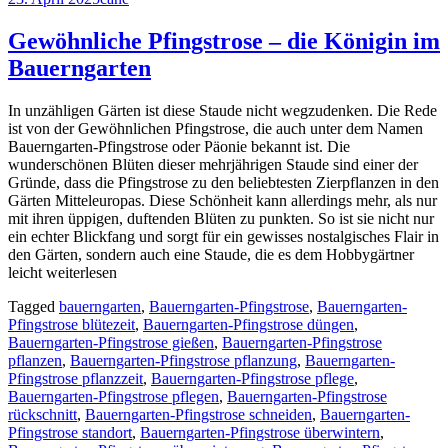
Gewöhnliche Pfingstrose – die Königin im
Bauerngarten
In unzähligen Gärten ist diese Staude nicht wegzudenken. Die Rede
ist von der Gewöhnlichen Pfingstrose, die auch unter dem Namen
Bauerngarten-Pfingstrose oder Päonie bekannt ist. Die
wunderschönen Blüten dieser mehrjährigen Staude sind einer der
Gründe, dass die Pfingstrose zu den beliebtesten Zierpflanzen in den
Gärten Mitteleuropas. Diese Schönheit kann allerdings mehr, als nur
mit ihren üppigen, duftenden Blüten zu punkten. So ist sie nicht nur
ein echter Blickfang und sorgt für ein gewisses nostalgisches Flair in
den Gärten, sondern auch eine Staude, die es dem Hobbygärtner
leicht weiterlesen
Tagged
bauerngarten
,
Bauerngarten-Pfingstrose
,
Bauerngarten-
Pfingstrose blütezeit
,
Bauerngarten-Pfingstrose düngen
,
Bauerngarten-Pfingstrose gießen
,
Bauerngarten-Pfingstrose
pflanzen
,
Bauerngarten-Pfingstrose pflanzung
,
Bauerngarten-
Pfingstrose pflanzzeit
,
Bauerngarten-Pfingstrose pflege
,
Bauerngarten-Pfingstrose pflegen
,
Bauerngarten-Pfingstrose
rückschnitt
,
Bauerngarten-Pfingstrose schneiden
,
Bauerngarten-
Pfingstrose standort
,
Bauerngarten-Pfingstrose überwintern
,