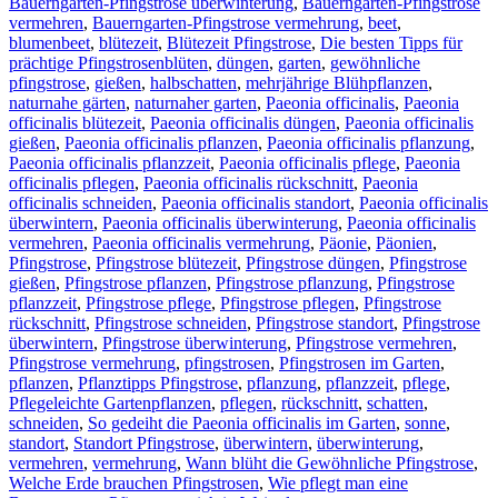
Bauerngarten-Pfingstrose überwinterung
,
Bauerngarten-Pfingstrose
vermehren
,
Bauerngarten-Pfingstrose vermehrung
,
beet
,
blumenbeet
,
blütezeit
,
Blütezeit Pfingstrose
,
Die besten Tipps für
prächtige Pfingstrosenblüten
,
düngen
,
garten
,
gewöhnliche
pfingstrose
,
gießen
,
halbschatten
,
mehrjährige Blühpflanzen
,
naturnahe gärten
,
naturnaher garten
,
Paeonia officinalis
,
Paeonia
officinalis blütezeit
,
Paeonia officinalis düngen
,
Paeonia officinalis
gießen
,
Paeonia officinalis pflanzen
,
Paeonia officinalis pflanzung
,
Paeonia officinalis pflanzzeit
,
Paeonia officinalis pflege
,
Paeonia
officinalis pflegen
,
Paeonia officinalis rückschnitt
,
Paeonia
officinalis schneiden
,
Paeonia officinalis standort
,
Paeonia officinalis
überwintern
,
Paeonia officinalis überwinterung
,
Paeonia officinalis
vermehren
,
Paeonia officinalis vermehrung
,
Päonie
,
Päonien
,
Pfingstrose
,
Pfingstrose blütezeit
,
Pfingstrose düngen
,
Pfingstrose
gießen
,
Pfingstrose pflanzen
,
Pfingstrose pflanzung
,
Pfingstrose
pflanzzeit
,
Pfingstrose pflege
,
Pfingstrose pflegen
,
Pfingstrose
rückschnitt
,
Pfingstrose schneiden
,
Pfingstrose standort
,
Pfingstrose
überwintern
,
Pfingstrose überwinterung
,
Pfingstrose vermehren
,
Pfingstrose vermehrung
,
pfingstrosen
,
Pfingstrosen im Garten
,
pflanzen
,
Pflanztipps Pfingstrose
,
pflanzung
,
pflanzzeit
,
pflege
,
Pflegeleichte Gartenpflanzen
,
pflegen
,
rückschnitt
,
schatten
,
schneiden
,
So gedeiht die Paeonia officinalis im Garten
,
sonne
,
standort
,
Standort Pfingstrose
,
überwintern
,
überwinterung
,
vermehren
,
vermehrung
,
Wann blüht die Gewöhnliche Pfingstrose
,
Welche Erde brauchen Pfingstrosen
,
Wie pflegt man eine