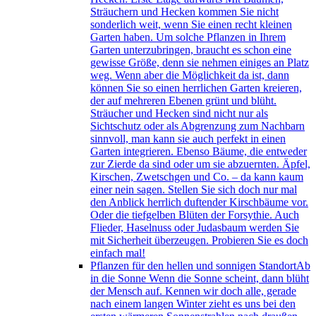
Sträuchern und Hecken kommen Sie nicht
sonderlich weit, wenn Sie einen recht kleinen
Garten haben. Um solche Pflanzen in Ihrem
Garten unterzubringen, braucht es schon eine
gewisse Größe, denn sie nehmen einiges an Platz
weg. Wenn aber die Möglichkeit da ist, dann
können Sie so einen herrlichen Garten kreieren,
der auf mehreren Ebenen grünt und blüht.
Sträucher und Hecken sind nicht nur als
Sichtschutz oder als Abgrenzung zum Nachbarn
sinnvoll, man kann sie auch perfekt in einen
Garten integrieren. Ebenso Bäume, die entweder
zur Zierde da sind oder um sie abzuernten. Äpfel,
Kirschen, Zwetschgen und Co. – da kann kaum
einer nein sagen. Stellen Sie sich doch nur mal
den Anblick herrlich duftender Kirschbäume vor.
Oder die tiefgelben Blüten der Forsythie. Auch
Flieder, Haselnuss oder Judasbaum werden Sie
mit Sicherheit überzeugen. Probieren Sie es doch
einfach mal!
Pflanzen für den hellen und sonnigen Standort
Ab
in die Sonne Wenn die Sonne scheint, dann blüht
der Mensch auf. Kennen wir doch alle, gerade
nach einem langen Winter zieht es uns bei den