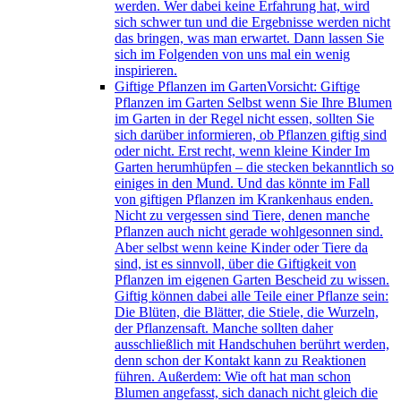
werden. Wer dabei keine Erfahrung hat, wird
sich schwer tun und die Ergebnisse werden nicht
das bringen, was man erwartet. Dann lassen Sie
sich im Folgenden von uns mal ein wenig
inspirieren.
Giftige Pflanzen im Garten
Vorsicht: Giftige
Pflanzen im Garten Selbst wenn Sie Ihre Blumen
im Garten in der Regel nicht essen, sollten Sie
sich darüber informieren, ob Pflanzen giftig sind
oder nicht. Erst recht, wenn kleine Kinder Im
Garten herumhüpfen – die stecken bekanntlich so
einiges in den Mund. Und das könnte im Fall
von giftigen Pflanzen im Krankenhaus enden.
Nicht zu vergessen sind Tiere, denen manche
Pflanzen auch nicht gerade wohlgesonnen sind.
Aber selbst wenn keine Kinder oder Tiere da
sind, ist es sinnvoll, über die Giftigkeit von
Pflanzen im eigenen Garten Bescheid zu wissen.
Giftig können dabei alle Teile einer Pflanze sein:
Die Blüten, die Blätter, die Stiele, die Wurzeln,
der Pflanzensaft. Manche sollten daher
ausschließlich mit Handschuhen berührt werden,
denn schon der Kontakt kann zu Reaktionen
führen. Außerdem: Wie oft hat man schon
Blumen angefasst, sich danach nicht gleich die