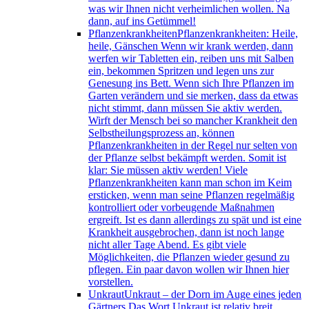
was wir Ihnen nicht verheimlichen wollen. Na
dann, auf ins Getümmel!
Pflanzenkrankheiten
Pflanzenkrankheiten: Heile,
heile, Gänschen Wenn wir krank werden, dann
werfen wir Tabletten ein, reiben uns mit Salben
ein, bekommen Spritzen und legen uns zur
Genesung ins Bett. Wenn sich Ihre Pflanzen im
Garten verändern und sie merken, dass da etwas
nicht stimmt, dann müssen Sie aktiv werden.
Wirft der Mensch bei so mancher Krankheit den
Selbstheilungsprozess an, können
Pflanzenkrankheiten in der Regel nur selten von
der Pflanze selbst bekämpft werden. Somit ist
klar: Sie müssen aktiv werden! Viele
Pflanzenkrankheiten kann man schon im Keim
ersticken, wenn man seine Pflanzen regelmäßig
kontrolliert oder vorbeugende Maßnahmen
ergreift. Ist es dann allerdings zu spät und ist eine
Krankheit ausgebrochen, dann ist noch lange
nicht aller Tage Abend. Es gibt viele
Möglichkeiten, die Pflanzen wieder gesund zu
pflegen. Ein paar davon wollen wir Ihnen hier
vorstellen.
Unkraut
Unkraut – der Dorn im Auge eines jeden
Gärtners Das Wort Unkraut ist relativ breit