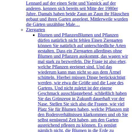
Lennard auf der einen Seite und Yannick auf der
anderen, kennen sich bereits seit Mitte der 1980er
Jahre. Damals haben beide Zaun an Zaun ihr Häuschen
gebaut und ihren Garten angelegt. Mittlerweile wurden
die Gärten unzählige Male…
Ziergarten
Blumen und Pflanzen
Blumen und Pflanzen
dürfen natürlich nicht fehlen Einen Ziergarten
können Sie natürlich auf unterschiedliche Arten
gestalten. Dass ein Ziergarten allerdings ohne
Blumen und Pflanzen auskommt, das wagen wir
mal stark zu bezweifeln. Die Frage ist also eher,
welche Pflanzen geeignet sind. Und das
wiederum kann man nicht so aus dem Ärmel
schütteln. Hierbei müssen Dinge berücksichtigt
werden, wie etwa die Größe und die Lage des
Gartens. Und nicht zuletzt ist der eigene
Geschmack ausschlaggebend, schließlich haben
Sie das Grünzeug in Zukunft dauerhaft vor der
Nase. Stellen Sie sich also die Fragen, wie viel
Platz Sie für Blumen haben, welche Pflanzen mit
den Bodenverhältnissen klarkommen und ob Sie
selbst genügend Zeit haben, um den Garten
ausreichend pflegen zu können. Es genügt
nämlich nicht, die Blumen in die Erde zu