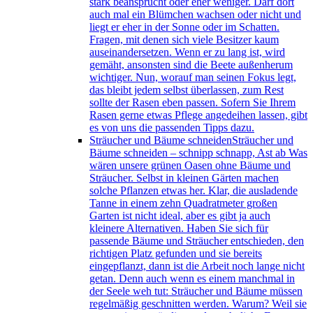
stark beansprucht oder eher weniger. Darf dort
auch mal ein Blümchen wachsen oder nicht und
liegt er eher in der Sonne oder im Schatten.
Fragen, mit denen sich viele Besitzer kaum
auseinandersetzen. Wenn er zu lang ist, wird
gemäht, ansonsten sind die Beete außenherum
wichtiger. Nun, worauf man seinen Fokus legt,
das bleibt jedem selbst überlassen, zum Rest
sollte der Rasen eben passen. Sofern Sie Ihrem
Rasen gerne etwas Pflege angedeihen lassen, gibt
es von uns die passenden Tipps dazu.
Sträucher und Bäume schneiden
Sträucher und
Bäume schneiden – schnipp schnapp, Ast ab Was
wären unsere grünen Oasen ohne Bäume und
Sträucher. Selbst in kleinen Gärten machen
solche Pflanzen etwas her. Klar, die ausladende
Tanne in einem zehn Quadratmeter großen
Garten ist nicht ideal, aber es gibt ja auch
kleinere Alternativen. Haben Sie sich für
passende Bäume und Sträucher entschieden, den
richtigen Platz gefunden und sie bereits
eingepflanzt, dann ist die Arbeit noch lange nicht
getan. Denn auch wenn es einem manchmal in
der Seele weh tut: Sträucher und Bäume müssen
regelmäßig geschnitten werden. Warum? Weil sie