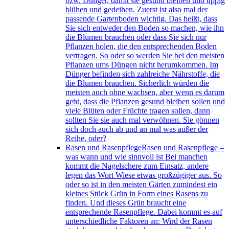
bzw. Dünger, damit sie gesund bleiben und üppig
blühen und gedeihen. Zuerst ist also mal der
passende Gartenboden wichtig. Das heißt, dass
Sie sich entweder den Boden so machen, wie ihn
die Blumen brauchen oder dass Sie sich nur
Pflanzen holen, die den entsprechenden Boden
vertragen. So oder so werden Sie bei den meisten
Pflanzen ums Düngen nicht herumkommen. Im
Dünger befinden sich zahlreiche Nährstoffe, die
die Blumen brauchen. Sicherlich würden die
meisten auch ohne wachsen, aber wenn es darum
geht, dass die Pflanzen gesund bleiben sollen und
viele Blüten oder Früchte tragen sollen, dann
sollten Sie sie auch mal verwöhnen. Sie gönnen
sich doch auch ab und an mal was außer der
Reihe, oder?
Rasen und Rasenpflege
Rasen und Rasenpflege –
was wann und wie sinnvoll ist Bei manchen
kommt die Nagelschere zum Einsatz, andere
legen das Wort Wiese etwas großzügiger aus. So
oder so ist in den meisten Gärten zumindest ein
kleines Stück Grün in Form eines Rasens zu
finden. Und dieses Grün braucht eine
entsprechende Rasenpflege. Dabei kommt es auf
unterschiedliche Faktoren an: Wird der Rasen