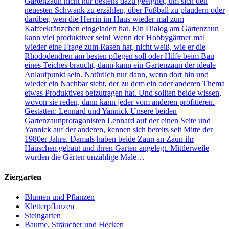
Gartenzaun nicht nur bestens dazu geeignet, um sich den
neuesten Schwank zu erzählen, über Fußball zu plaudern oder
darüber, wen die Herrin im Haus wieder mal zum
Kaffeekränzchen eingeladen hat. Ein Dialog am Gartenzaun
kann viel produktiver sein! Wenn der Hobbygärtner mal
wieder eine Frage zum Rasen hat, nicht weiß, wie er die
Rhododendren am besten pflegen soll oder Hilfe beim Bau
eines Teiches braucht, dann kann ein Gartenzaun der ideale
Anlaufpunkt sein. Natürlich nur dann, wenn dort hin und
wieder ein Nachbar steht, der zu dem ein oder anderen Thema
etwas Produktives beizutragen hat. Und sollten beide wissen,
wovon sie reden, dann kann jeder vom anderen profitieren.
Gestatten: Lennard und Yannick Unsere beiden
Gartenzaunprotagonisten Lennard auf der einen Seite und
Yannick auf der anderen, kennen sich bereits seit Mitte der
1980er Jahre. Damals haben beide Zaun an Zaun ihr
Häuschen gebaut und ihren Garten angelegt. Mittlerweile
wurden die Gärten unzählige Male…
Ziergarten
Blumen und Pflanzen
Kletterpflanzen
Steingarten
Baume, Sträucher und Hecken