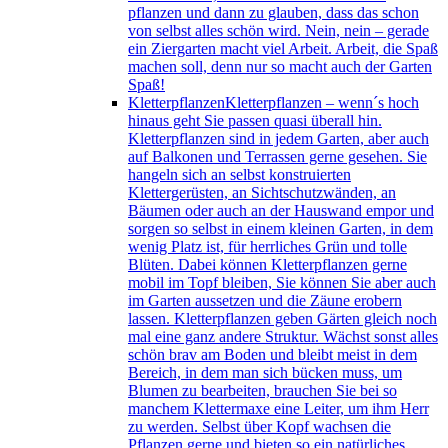
pflanzen und dann zu glauben, dass das schon
von selbst alles schön wird. Nein, nein – gerade
ein Ziergarten macht viel Arbeit. Arbeit, die Spaß
machen soll, denn nur so macht auch der Garten
Spaß!
Kletterpflanzen
Kletterpflanzen – wenn´s hoch
hinaus geht Sie passen quasi überall hin.
Kletterpflanzen sind in jedem Garten, aber auch
auf Balkonen und Terrassen gerne gesehen. Sie
hangeln sich an selbst konstruierten
Klettergerüsten, an Sichtschutzwänden, an
Bäumen oder auch an der Hauswand empor und
sorgen so selbst in einem kleinen Garten, in dem
wenig Platz ist, für herrliches Grün und tolle
Blüten. Dabei können Kletterpflanzen gerne
mobil im Topf bleiben, Sie können Sie aber auch
im Garten aussetzen und die Zäune erobern
lassen. Kletterpflanzen geben Gärten gleich noch
mal eine ganz andere Struktur. Wächst sonst alles
schön brav am Boden und bleibt meist in dem
Bereich, in dem man sich bücken muss, um
Blumen zu bearbeiten, brauchen Sie bei so
manchem Klettermaxe eine Leiter, um ihm Herr
zu werden. Selbst über Kopf wachsen die
Pflanzen gerne und bieten so ein natürliches