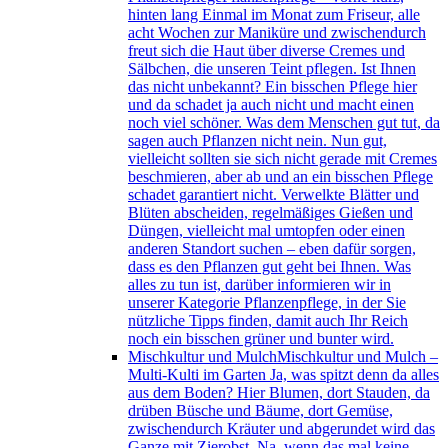
hinten lang Einmal im Monat zum Friseur, alle
acht Wochen zur Maniküre und zwischendurch
freut sich die Haut über diverse Cremes und
Sälbchen, die unseren Teint pflegen. Ist Ihnen
das nicht unbekannt? Ein bisschen Pflege hier
und da schadet ja auch nicht und macht einen
noch viel schöner. Was dem Menschen gut tut, da
sagen auch Pflanzen nicht nein. Nun gut,
vielleicht sollten sie sich nicht gerade mit Cremes
beschmieren, aber ab und an ein bisschen Pflege
schadet garantiert nicht. Verwelkte Blätter und
Blüten abscheiden, regelmäßiges Gießen und
Düngen, vielleicht mal umtopfen oder einen
anderen Standort suchen – eben dafür sorgen,
dass es den Pflanzen gut geht bei Ihnen. Was
alles zu tun ist, darüber informieren wir in
unserer Kategorie Pflanzenpflege, in der Sie
nützliche Tipps finden, damit auch Ihr Reich
noch ein bisschen grüner und bunter wird.
Mischkultur und Mulch
Mischkultur und Mulch –
Multi-Kulti im Garten Ja, was spitzt denn da alles
aus dem Boden? Hier Blumen, dort Stauden, da
drüben Büsche und Bäume, dort Gemüse,
zwischendurch Kräuter und abgerundet wird das
Ganze mit Zierobst. Na, wenn das mal keine