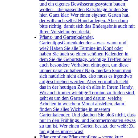
und ein eigenes Bewässerungssystem bauen
wollen – die passenden Ratschläge finden Sie
hier. Ganz klar: Wer einen eigenen Garten hat,
der will auch selbst Hand anlegen. Aber dann
bitte richtig, damit sich das Endergebnis auch mit
Ihren Vorstellungen deckt.
Pflanz- und Gartenkalender,
Gartentipps
Gartenkalender – was, wann und
wie? Haben Sie alle Termine im Kopf oder
haben Sie auch so einen schönen Kalender, in
dem Sie die Geburtstage, wichtige Treffen oder
auch besondere Vorhaben eintragen, um diese
immer parat zu haben? Naja, merken kann man
sich natürlich nicht alles, also muss es irgendwo
aufgeschrieben werden. Aber vermutlich steht
das in der heutigen Zeit eh alles in Ihrem Handy.
Wo auch immer wichtige Termine zu finden sind,
geht es um den Garten und darum, welche
Arbeiten in welchem Monat anstehen, dann
finden Sie alles Wichtige in unserem
Gartenkalender. Und glauben Sie bloß nicht, dass
nur in den Frühlings- und Sommermonaten etwas
zu tun ist. Wer einen Garten besitzt, der weiß: Zu
tun gibt es immer was!
Pflanzenpflege
Pflanzenpflege – vorne kurz,