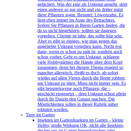
gefächert. Was der eine als Unkraut ansieht, stört
einen anderen so gar nicht und ein dritter nutzt
diese Pflanzen sogar. Beispiel: Löwenzahn. Es
liegt eben immer im Auge des Betrachters.
Sofern Sie Pflanzen in Ihrem Garten finden, die
da so nicht hingehören, sollten sie dagegen
vorgehen. Chemie ist tabu, das sollte klar sein.
Aber es gibt so einiges, wie man gegen das
ungeliebte Unkraut vorgehen kann. Nicht erst
dann, wenn es schon zu spät ist, sondern auch
schon vorher. Geht es um Unkraut, schlagen
viele Hobbygärtner die Hände über dem Kopf
zusammen, denn bei diesem Thema reagiert so
mancher allergisch. Heißt es doch, ab sofort
wieder auf allen Vieren durch die Beete robben,
um Unkraut zu jäten. Muss nicht immer sein. Es
gibt beispielsweise auch Pflanzen, die –
geschickt eingesetzt – dem Unkraut schon allein
durch ihr Dasein den Garaus machen. Die
Möglichkeiten sollen in dieser Rubrik näher
erläutert werden.
Tiere im Garten
Insekten im Garten
Insekten im Garten – kleine
Helfer, große Wirkung OK, nicht alle Insekten,
die bei uns im Garten herumkriechen oder