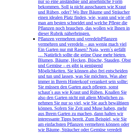
nur so eine anständige und ansehnliche Form
bekommen. Soll ja nicht ausschauen wie Kraut
und Rüben, oder? Wo Ihre Bäume und Sträucher
einen idealen Platz finden, wie, wann und wie oft
man am besten schneidet und welche Pflege die
Pflanzen noch brauchen, das wollen wir Ihnen in
dieser Rubrik näherbringen.
Pflanzen vermehren und veredeln
Pflanzen
vermehren und veredeln – aus wenig mach viel
Ein Garten nur mit Rasen? Naja, wem´s gefällt
… Natürlich sollte die grüne Oase mehr bieten.
Blumen, Bäume, Hecken, Büsche, Stauden, Obst
und Gemüse – es gibt ja genügend
Möglichkeiten. Sie können also frei entscheiden
und tun und lassen, was Sie möchten. Was aber
immer in Ihrem Hinterkopf verankert sein sollte:
Sie müssen den Garten auch pflegen, sonst
schaut´s aus wie Kraut und Rüben. Knallen Sie
also den Garten nicht mit allem Möglichen zu,
nehmen Sie nur so viel, wie Sie auch bewältigen
können. Sofern Sie Zeit und Muse haben, mehr
aus Ihrem Garten zu machen, dann halten wir
interessante Tipps bereit. Zum Beispiel, wie Sie
am einfachsten Pflanzen vermehren können oder
wie Bäume, Sträucher oder Gemüse veredelt