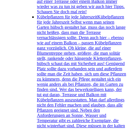
auf einer Terrasse oder einem Balkon immer
wieder was zu tun ist geben wir auch hier Tipps.
Schauen Sie doch mal rein!
Kübelpflanzen für jede Jahreszeit
Kübelpflanzen
für jede Jahreszeit Selbst wenn man seinen
Garten hübsch gestaltet hat, muss das noch lange
nicht heißen, dass man die Terrasse
vernachlässigen sollte. Denn auch hier – ebenso
wie auf einem Balkon – passen Kübelpflanzen
ganz vorzüglich. Ob kleine, die auf einer
Blumentreppe stehen, größere, die man solitär
stellt, rankende oder hängende Kletterpflanzen,
hübsch schaut das mit Sicherheit aus! Genügend
Platz sollte dazu vorhanden sein und außerdem
sollte man die Zeit haben, sich um diese Pflanzen
zu kümmern, denn die Pflege gestaltet sich ein
wenig anders als bei Pflanzen, die im Garten zu
finden sind. Wer das bewerkstelligen kann, der
tut gut daran, Terrasse und Balkon mit
Kübelpflanzen auszustatten. Man darf allerdings
nicht den Fehler machen und glauben, dass alle
Pflanzen geeignet sind. Neben den
Anforderungen an Sonne, Wasser und
Temperatur gibt es zahlreiche Exemplare, die
nicht winterhart sind. Diese müssen in der kalten