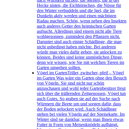
nach Würmern suchen, die Meisen, die in der
Hecke nisten, die Eichhörnchen, die Nüsse für
den Winter verbuddeln und die Igel, die im
Dunkeln aktiv werden und einen mächtigen
Radau machen. Schön, wenn neben den Insekten
auch anderes Getier den heimischen Garten
aufsucht. Allerdings sind einem nicht alle Tiere
wohlgesonnen, zumindest den Pflanzen nicht.
Darunter sind auch einige Schädlinge, die man
nicht unbedingt haben möchte. Bei anderen
würde man vieles dafür geben, sie anlocken zu
können. Beides sind keine unmöglichen Dinge,
denn wir wissen, wie Sie mit welchen Tieren im
Garten umgehen sollten.
Vögel im Garten
Triller, zwitscher, pfeif – Vögel
im Garten Was wäre ein Garten ohne den Besuch
von Vögeln. Sie sind nicht nur schön
anzuschauen und wohl jeder Gartenbesitzer freut
sich über die trällernden Zeitgenossen, Vögel tun
auch Gutes. So graben sie auf der Suche nach
Würmern die Beete um und sorgen dafür, dass
der Boden gelockert wird. Auch Schädlinge
stehen bei vielen Vögeln auf der Speisekarte. Im
Winter sind sie dankbar, wenn man Ihnen etwas
Futter in Form von Meisenknödeln aufhängt.