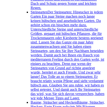
Dach und Schutz gegen Sonne und leichten
Regen.
Steingarten
Der Steingarten: Hingucker in jedem
Garten Ein paar Steine machen noch lange
keinen hübschen und ansehnlichen Garten. Da
gehört schon ein bisschen mehr dazu.
Unterschiedliche Steine und unterschiedliche
Größen, gepaart mit hübschen Pflanzen, die für
Trockenmauern oder Kiesbeete bestens geeignet
sind. Lassen Sie das Ganze ein paar Jahre
zusammenwachsen und Sie haben einen
Steingarten, um den Sie Ihre Nachbarn beneiden
werden. Damit auch bei Ihnen ein Hauch von
mediterranem Feeling durch den Garten weht, ist
einiges zu beachten. Denn nur wenn der
Steingarten von Grund auf richtig angelegt
wurde, bereitet er auch Freude. Und zwar sehr
lange! Das Tolle an so einem Steingarten: Er
braucht relativ wenig Pflege und sieht verdammt
hübsch aus. Glauben Sie uns ruhig, wir haben es
selbst getestet. Und damit auch Ihr Steingarten
das wird, was Sie sich davon versprechen, haben
wir jede Menge Tipps auf Lager.
Baume, Sträucher und Hecken
Bäume, Sträucher,
Hecken: Erste Etage aufwärts Mit Bäumen,